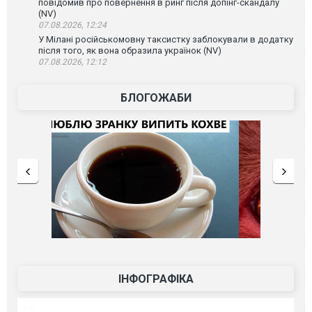
повідомив про повернення в ринг після допінг-скандалу
(NV)
07.08.2026, 12:24
У Мілані російськомовну таксистку заблокували в додатку
після того, як вона образила українок (NV)
07.08.2026, 12:12
БЛОГОЖАБИ
ІНФОГРАФІКА