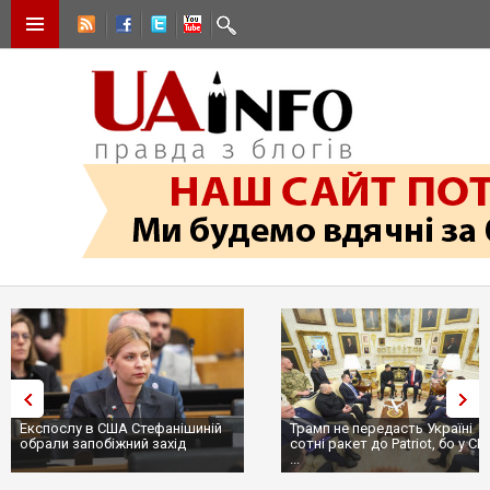
Експослу в США Стефанішиній
Трамп не передасть Україні
обрали запобіжний захід
сотні ракет до Patriot, бо у С
...