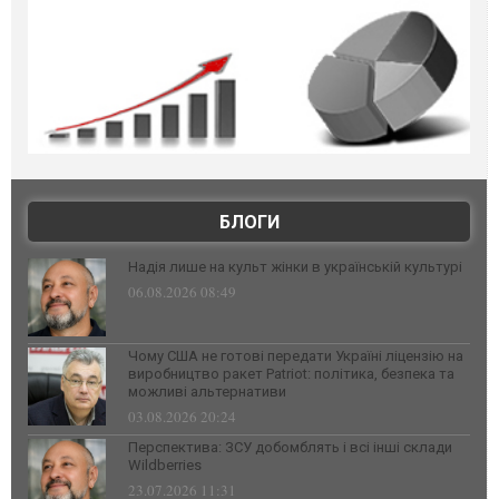
БЛОГИ
Надія лише на культ жінки в українській культурі
06.08.2026 08:49
Чому США не готові передати Україні ліцензію на
виробництво ракет Patriot: політика, безпека та
можливі альтернативи
03.08.2026 20:24
Перспектива: ЗСУ добомблять і всі інші склади
Wildberries
23.07.2026 11:31