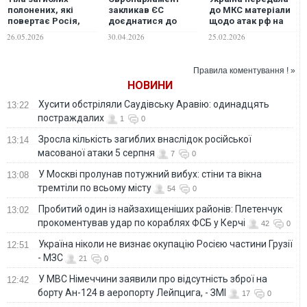
полонених, які
закликав ЄС
до МКС матеріали
повертає Росія,
доєднатися до
щодо атак рф на
підтверджують
трибуналу проти
енергетичну
26.05.2026
30.04.2026
25.02.2026
тортури, -
Путіна і ввести
інфраструктуру
заступниця голови
його в дію
ВР
Правила коментування ! »
НОВИНИ
Хусити обстріляли Саудівську Аравію: одинадцять
13:22
постраждалих
1
0
Зросла кількість загиблих внаслідок російської
13:14
масованої атаки 5 серпня
7
0
У Москві пролунав потужний вибух: стіни та вікна
13:08
тремтіли по всьому місту
54
0
Пробитий один із найзахищеніших районів: Плетенчук
13:02
прокоментував удар по кораблях ФСБ у Керчі
42
0
Україна ніколи не визнає окупацію Росією частини Грузії
12:51
- МЗС
21
0
У МВС Німеччини заявили про відсутність зброї на
12:42
борту Ан-124 в аеропорту Лейпцига, - ЗМІ
17
0