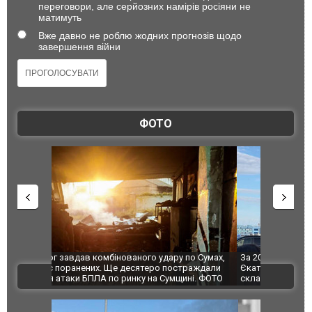
переговори, але серйозних намірів росіяни не
матимуть
Вже давно не роблю жодних прогнозів щодо
завершення війни
ФОТО
по Сумах,
За 2000 кілометрів від кордону з Україною: в
"Мої іграш
траждали
Єкатеринбурзі після атаки дронів загорівся
суперкарів
ВІДЕО
ині. ФОТО
склад Wildberries. ФОТО. ВІДЕО