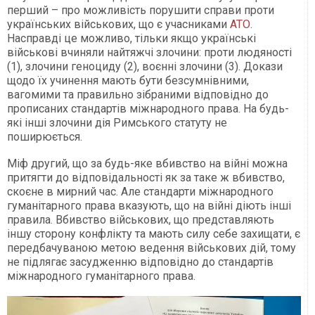
перший – про можливість порушити справи проти
українських військових, що є учасниками
АТО
.
Насправді це можливо, тільки якщо українські
військові вчиняли найтяжчі злочини: проти людяності
(1), злочини геноциду (2), воєнні злочини (3). Докази
щодо їх учинення мають бути безсумнівними,
вагомими та правильно зібраними відповідно до
прописаних стандартів міжнародного права. На будь-
які інші злочини дія Римського статуту не
поширюється.
Міф другий, що за будь-яке вбивство на війні можна
притягти до відповідальності як за таке ж вбивство,
скоєне в мирний час. Але стандарти міжнародного
гуманітарного права вказують, що на війні діють інші
правила. Вбивство військових, що представляють
іншу сторону конфлікту та мають силу себе захищати, є
передбачуваною метою ведення військових дій, тому
не підлягає засудженню відповідно до стандартів
міжнародного гуманітарного права.