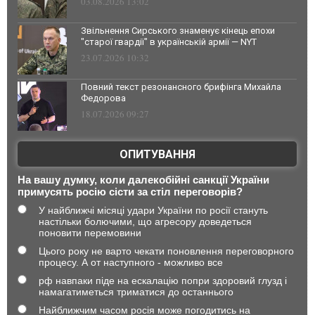
03.08.2026 13:02
Звільнення Сирського знаменує кінець епохи
"старої гвардії" в українській армії — NYT
23.07.2026 10:32
Повний текст резонансного брифінга Михайла
Федорова
18.07.2026 09:27
ОПИТУВАННЯ
На вашу думку, коли далекобійні санкції України
примусять росію сісти за стіл переговорів?
У найближчі місяці удари України по росії стануть
настільки болючими, що агресору доведеться
поновити перемовини
Цього року не варто чекати поновлення переговорного
процесу. А от наступного - можливо все
рф навпаки піде на ескалацію попри здоровий глузд і
намагатиметься триматися до останнього
Найближчим часом росія може погодитись на