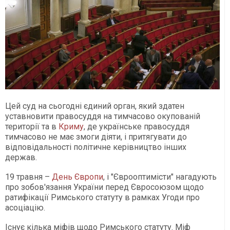
Цей суд на сьогодні єдиний орган, який здатен
уставновити правосуддя на тимчасово окупованій
території та в
Криму
, де українське правосуддя
тимчасово не має змоги діяти, і притягувати до
відповідальності політичне керівництво інших
держав.
19 травня –
День Європи
, і "Єврооптимісти" нагадують
про зобов'язання України перед Євросоюзом щодо
ратифікації Римського статуту в рамках Угоди про
асоціацію.
Існує кілька міфів щодо Римського статуту. Міф