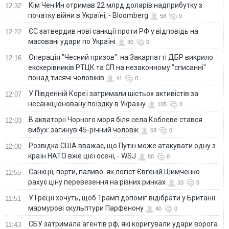
Кім Чен Ин отримав 22 млрд доларів надприбутку з
12:32
початку війни в Україні, - Bloomberg
58
0
ЄС затвердив нові санкції проти РФ у відповідь на
12:22
масовані удари по Україні
30
0
Операція "Чесний призов": на Закарпатті ДБР викрило
12:16
екскерівників РТЦК та СП на незаконному "списанні"
понад тисячі чоловіків
41
0
У Південній Кореї затримали шістьох активістів за
12:07
несанкціоновану поїздку в Україну
105
0
В акваторії Чорного моря біля села Коблеве стався
12:03
вибух: загинув 45-річний чоловік
68
0
Розвідка США вважає, що Путін може атакувати одну з
12:00
країн НАТО вже цієї осені, - WSJ
80
0
Санкції, порти, паливо: як логіст Євгеній Шимченко
11:55
рахує ціну перевезення на різних ринках
33
0
У Греції хочуть, щоб Трамп допоміг відібрати у Британії
11:51
мармурові скульптури Парфенону
40
0
СБУ затримала агентів рф, які коригували удари ворога
11:43