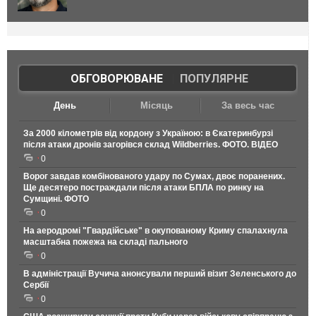
ОБГОВОРЮВАНЕ
|
ПОПУЛЯРНЕ
День
Місяць
За весь час
За 2000 кілометрів від кордону з Україною: в Єкатеринбурзі
після атаки дронів загорівся склад Wildberries. ФОТО. ВІДЕО
0
Ворог завдав комбінованого удару по Сумах, двоє поранених.
Ще десятеро постраждали після атаки БПЛА по ринку на
Сумщині. ФОТО
0
На аеродромі "Гвардійське" в окупованому Криму спалахнула
масштабна пожежа на складі пального
0
В адміністрації Вучича анонсували перший візит Зеленського до
Сербії
0