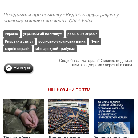
Повідомити про помилку - Виділіть орфографічну
помилку мишею і натисніть Ctrl + Enter
Україна
український політикум
російська агресія
Римський статут
російсько-українська війна
Путін
євроінтеграція
міжнародний трибунал
Сподобався матеріал? Сміливо поділися
ним в соцмережах через ці кнопки
ІНШІ НОВИНИ ПО ТЕМІ
Тіла загиблих
Європарламент
Україна передала