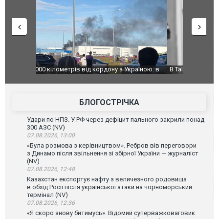
країною: в
В Таїланді футболіст загинув від удару
Топпосадов
агорівся
блискавки під час матчу: ще 12 людей
підозру
постраждали. ВІДЕО
БЛОГОСТРІЧКА
Удари по НПЗ. У РФ через дефіцит пального закрили понад
300 АЗС (NV)
07.08.2026, 13:00
«Була розмова з керівництвом». Ребров вів переговори
з Динамо після звільнення зі збірної України — журналіст
(NV)
07.08.2026, 12:48
Казахстан експортує нафту з величезного родовища
в обхід Росії після української атаки на чорноморський
термінал (NV)
07.08.2026, 12:36
«Я скоро знову битимусь». Відомий суперважковаговик