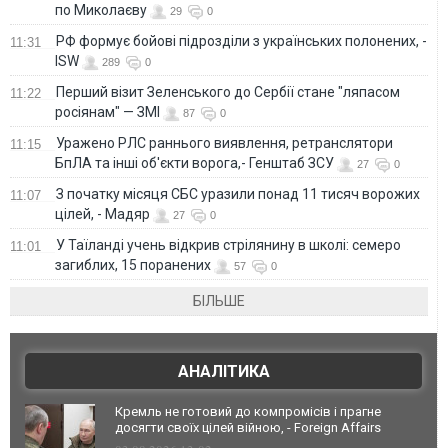
по Миколаєву
29
0
РФ формує бойові підрозділи з українських полонених, -
11:31
ISW
289
0
Перший візит Зеленського до Сербії стане "ляпасом
11:22
росіянам" — ЗМІ
87
0
Уражено РЛС раннього виявлення, ретранслятори
11:15
БпЛА та інші об'єкти ворога,- Генштаб ЗСУ
27
0
З початку місяця СБС уразили понад 11 тисяч ворожих
11:07
цілей, - Мадяр
27
0
У Таїланді учень відкрив стрілянину в школі: семеро
11:01
загиблих, 15 поранених
57
0
БІЛЬШЕ
АНАЛІТИКА
Кремль не готовий до компромісів і прагне
досягти своїх цілей війною, - Foreign Affairs