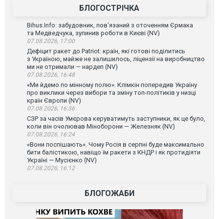
БЛОГОСТРІЧКА
Bihus.Info: забудовник, пов’язаний з оточенням Єрмака
та Медведчука, зупинив роботи в Києві (NV)
07.08.2026, 17:00
Дефіцит ракет до Patriot: країн, які готові поділитись
з Україною, майже не залишилось, ліцензії на виробництво
ми не отримали — нардеп (NV)
07.08.2026, 16:48
«Ми йдемо по мінному полю». Клімкін попередив Україну
про виклики через вибори та зміну топ-політиків у низці
країн Європи (NV)
07.08.2026, 16:36
СЗР за часів Умєрова керуватимуть заступники, як це було,
коли він очолював Міноборони — Железняк (NV)
07.08.2026, 16:24
«Вони поспішають». Чому Росія в серпні буде максимально
бити балістикою, навіщо їм ракети з КНДР і як протидіяти
Україні — Мусієнко (NV)
07.08.2026, 16:12
БЛОГОЖАБИ