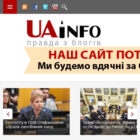
Експослу в США Стефанішиній
Трамп не передасть Україні
обрали запобіжний захід
сотні ракет до Patriot, бо у СШ
...