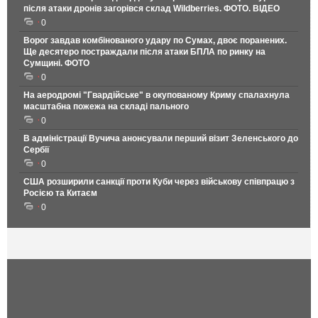
після атаки дронів загорівся склад Wildberries. ФОТО. ВІДЕО
0
Ворог завдав комбінованого удару по Сумах, двоє поранених.
Ще десятеро постраждали після атаки БПЛА по ринку на
Сумщині. ФОТО
0
На аеродромі "Гвардійське" в окупованому Криму спалахнула
масштабна пожежа на складі пального
0
В адміністрації Вучича анонсували перший візит Зеленського до
Сербії
0
США розширили санкції проти Куби через військову співпрацю з
Росією та Китаєм
0