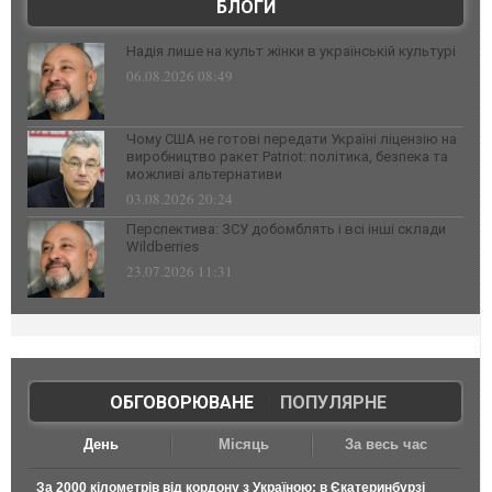
БЛОГИ
Надія лише на культ жінки в українській культурі
06.08.2026 08:49
Чому США не готові передати Україні ліцензію на
виробництво ракет Patriot: політика, безпека та
можливі альтернативи
03.08.2026 20:24
Перспектива: ЗСУ добомблять і всі інші склади
Wildberries
23.07.2026 11:31
ОБГОВОРЮВАНЕ
|
ПОПУЛЯРНЕ
День
Місяць
За весь час
За 2000 кілометрів від кордону з Україною: в Єкатеринбурзі