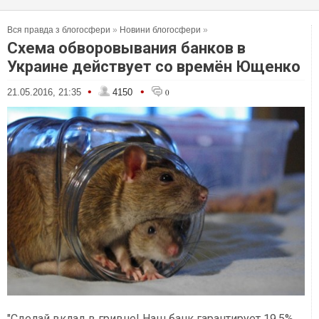
Вся правда з блогосфери
»
Новини блогосфери
»
Схема обворовывания банков в
Украине действует со времён Ющенко
•
•
21.05.2016, 21:35
4150
0
"Сделай вклад в гривне! Наш банк гарантирует 19,5%