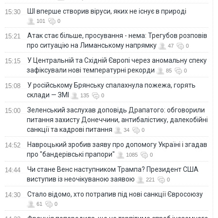
ШІ вперше створив віруси, яких не існує в природі
15:30
101
0
Атак стає більше, просування - нема: Трегубов розповів
15:21
про ситуацію на Лиманському напрямку
47
0
У Центральній та Східній Європі через аномальну спеку
15:15
зафіксували нові температурні рекорди
85
0
У російському Брянську спалахнула пожежа, горять
15:08
склади — ЗМІ
135
0
Зеленський заслухав доповідь Драпатого: обговорили
15:00
питання захисту Донеччини, антибалістику, далекобійні
санкції та кадрові питання
34
0
Навроцький зробив заяву про допомогу Україні і згадав
14:52
про "бандерівські прапори"
1085
0
Чи стане Венс наступником Трампа? Президент США
14:44
виступив із неочікуваною заявою
221
0
Стало відомо, хто потрапив під нові санкції Євросоюзу
14:30
61
0