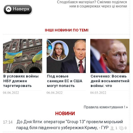
Сподобався матеріал? Сміливо поділися
ним в соцмережах через ці кнопки
ІНШІ НОВИНИ ПО ТЕМІ
В условиях войны
Под новые
Сенченко: Восемь
НБУ должен
санкции ЕС и США
дней восьмилетней
таргетировать
могут попасть
войны: что
доверие, а не
дочери Путина -
дальше?
04.06.2022
06.04.2022
04.03.2022
спекулятивную
Bloomberg
ставку под 25%, –
Алексей Кущ
Правила коментування ! »
НОВИНИ
До Дня Ялти: оператори “Group 13” провели морський
17:14
парад біля південного узбережжя Криму, - ГУР
1
0