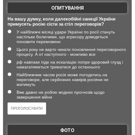
ОПИТУВАННЯ
На вашу думку, коли далекобійні санкції України
примусять росію сісти за стіл переговорів?
У найближчі місяці удари України по росії стануть
настільки болючими, що агресору доведеться
поновити перемовини
Цього року не варто чекати поновлення переговорного
процесу. А от наступного - можливо все
рф навпаки піде на ескалацію попри здоровий глузд і
намагатиметься триматися до останнього
Найближчим часом росія може погодитись на
переговори, але серйозних намірів росіяни не
матимуть
Вже давно не роблю жодних прогнозів щодо
завершення війни
ФОТО