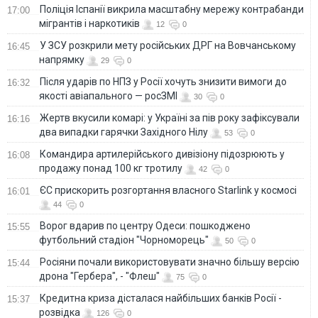
Поліція Іспанії викрила масштабну мережу контрабанди
17:00
мігрантів і наркотиків
12
0
У ЗСУ розкрили мету російських ДРГ на Вовчанському
16:45
напрямку
29
0
Після ударів по НПЗ у Росії хочуть знизити вимоги до
16:32
якості авіапального — росЗМІ
30
0
Жертв вкусили комарі: у Україні за пів року зафіксували
16:16
два випадки гарячки Західного Нілу
53
0
Командира артилерійського дивізіону підозрюють у
16:08
продажу понад 100 кг тротилу
42
0
ЄС прискорить розгортання власного Starlink у космосі
16:01
44
0
Ворог вдарив по центру Одеси: пошкоджено
15:55
футбольний стадіон "Чорноморець"
50
0
Росіяни почали використовувати значно більшу версію
15:44
дрона "Гербера", - "Флеш"
75
0
Кредитна криза дісталася найбільших банків Росії -
15:37
розвідка
126
0