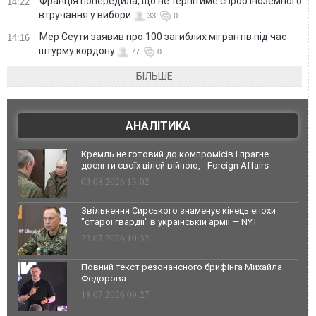
Франція попередила, що не терпітиме спроб іноземного
14:22
втручання у вибори
33
0
Мер Сеути заявив про 100 загиблих мігрантів під час
14:16
штурму кордону
77
0
БІЛЬШЕ
АНАЛІТИКА
Кремль не готовий до компромісів і прагне
досягти своїх цілей війною, - Foreign Affairs
03.08.2026 13:02
Звільнення Сирського знаменує кінець епохи
"старої гвардії" в українській армії — NYT
23.07.2026 10:32
Повний текст резонансного брифінга Михайла
Федорова
18.07.2026 09:27