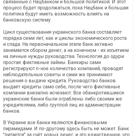
связанные с Нацбанком и большой политикой. И этот
процесс будет продолжаться, пока Нацбанк и большая
политика будут иметь возможность влиять на
банковскую систему.
Цикл существования украинского банка составляет
порядка семи лет, как и циклы экономического роста
и спада. На первоначальном этапе банк активно
занимается сбором денег, а на конечном - их изъятием
на личные нужды руководства. Технология до одури
простая: фиктивные займы. Банкиры сами
регистрируют n-ное количество компаний, проводят
наблюдательные советы и сами же принимают
решения о выдаче кредита. Руководство банков
выдаёт кредиты само себе, после чего фиктивные
компании внезапно исчезают. Все обанкротившиеся
украинские банки были ограблены либо своими же
учредителями, либо группой лиц из администрации
банков.
В Украине все банки являются финансовыми
пирамидами. И по-другому здесь быть не может. Банк
"питается" за счёт новых денег, и это единственное, что