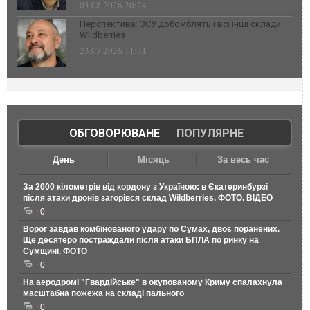
03.08.2026 20:24
Перспектива: ЗСУ добомблять і всі інші склади
Wildberries
23.07.2026 11:31
ОБГОВОРЮВАНЕ
|
ПОПУЛЯРНЕ
День
Місяць
За весь час
За 2000 кілометрів від кордону з Україною: в Єкатеринбурзі
після атаки дронів загорівся склад Wildberries. ФОТО. ВІДЕО
0
Ворог завдав комбінованого удару по Сумах, двоє поранених.
Ще десятеро постраждали після атаки БПЛА по ринку на
Сумщині. ФОТО
0
На аеродромі "Гвардійське" в окупованому Криму спалахнула
масштабна пожежа на складі пального
0