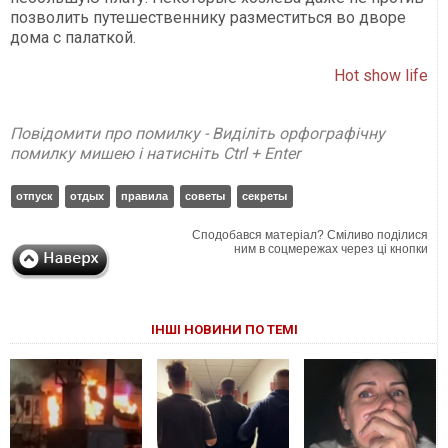
позволить путешественнику разместиться во дворе
дома с палаткой.
Hot show life
Повідомити про помилку - Виділіть орфографічну
помилку мишею і натисніть Ctrl + Enter
отпуск
отдых
правила
советы
секреты
Сподобався матеріал? Сміливо поділися
ним в соцмережах через ці кнопки
ІНШІ НОВИНИ ПО ТЕМІ