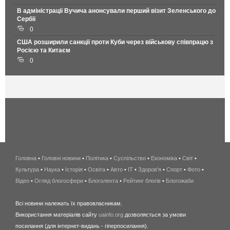
В адміністрації Вучича анонсували перший візит Зеленського до
Сербії
0
США розширили санкції проти Куби через військову співпрацю з
Росією та Китаєм
0
Головна
•
Головні новини
•
Політика
•
Суспільство
•
Економіка
беспроводной
•
Світ
•
Культура
•
Наука
•
Історія
•
Освіта
•
Авто
•
IT
•
Здоров'я
интернет
•
Спорт
•
Фото
•
Відео
•
Огляд блогосфери
•
Блоголента
•
Рейтинг блогів
киев
•
Блогожаби
и
Всі новини належать їх правовласникам.
область
Використання матеріалів сайту
uainfo.org
дозволяється за умови
wimax
посилання (для інтернет-видань - гіперпосилання).
интернет