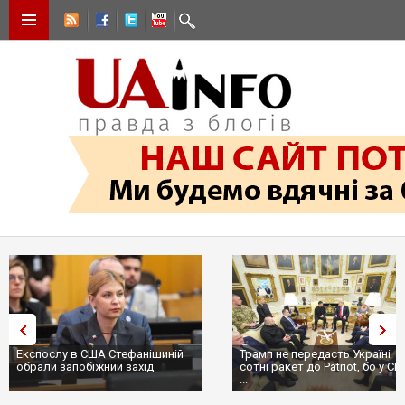
Трамп не передасть Україні
Вибух у ресторані в Москві:
сотні ракет до Patriot, бо у США
ціллю був головком ВКС Росії
...
пр...