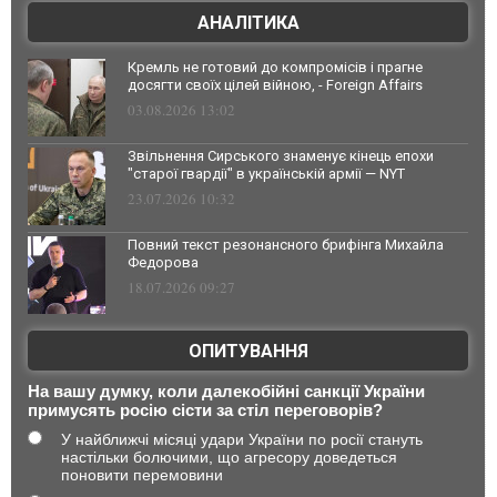
АНАЛІТИКА
Кремль не готовий до компромісів і прагне
досягти своїх цілей війною, - Foreign Affairs
03.08.2026 13:02
Звільнення Сирського знаменує кінець епохи
"старої гвардії" в українській армії — NYT
23.07.2026 10:32
Повний текст резонансного брифінга Михайла
Федорова
18.07.2026 09:27
ОПИТУВАННЯ
На вашу думку, коли далекобійні санкції України
примусять росію сісти за стіл переговорів?
У найближчі місяці удари України по росії стануть
настільки болючими, що агресору доведеться
поновити перемовини