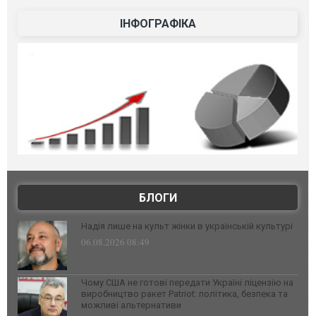
ІНФОГРАФІКА
БЛОГИ
Надія лише на культ жінки в українській культурі
06.08.2026 08:49
Чому США не готові передати Україні ліцензію на
виробництво ракет Patriot: політика, безпека та
можливі альтернативи