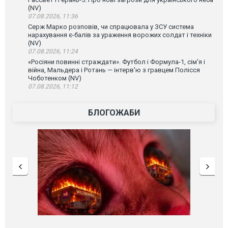
(NV)
07.08.2026, 11:36
Серж Марко розповів, чи спрацювала у ЗСУ система
нарахування є-балів за ураження ворожих солдат і техніки
(NV)
07.08.2026, 11:24
«Росіяни повинні страждати». Футбол і Формула-1, сім'я і
війна, Мальдера і Ротань — інтерв'ю з гравцем Полісся
Чоботенком (NV)
07.08.2026, 11:12
БЛОГОЖАБИ