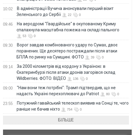
В адміністрації Вучича анонсували перший візит
10:02
Зеленського до Сербії
22
0
На аеродромі "Гвардійське" в окупованому Криму
09:46
спалахнула масштабна пожежа на складі пального
53
0
Ворог завдав комбінованого удару по Сумах, двоє
09:30
поранених. Ще десятеро постраждали після атаки
БПЛА по ринку на Сумщині. ФОТО
39
0
За 2000 кілометрів від кордону з Україною: в
09:14
Єкатеринбурзі після атаки дронів загорівся склад
Wildberries. ФОТО. ВІДЕО
136
0
"Нам вони теж потрібні": Трамп підтвердив, що не
09:00
надасть Україні перехоплювачі до Patriot
80
0
Потужний гавайський телескоп виявив на Сонці те, чого
23:55
раніше не бачив ніхто
754
0
БІЛЬШЕ