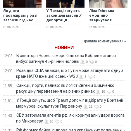
Як діяти
У Польщі готують
Ліза Глінська
пасажирам у разі
закон для масової
емоційно
загрози під час
депортації
звернулася
подорожі - поради
українських
до росіян після
06.08.2026
06.08.2026
05.08.2026
від "Укрзалізниці"
чоловіків
нічної атаки
по Києву:
"Ненавиджу вас
Правила коментування ! »
усім своїм єством.
НОВИНИ
Ви не маєте права
на існування"
В акваторії Чорного моря біля села Коблеве стався
12:03
вибух: загинув 45-річний чоловік
0
0
Розвідка США вважає, що Путін може атакувати одну з
12:00
країн НАТО вже цієї осені, - WSJ
3
0
Санкції, порти, паливо: як логіст Євгеній Шимченко
11:55
рахує ціну перевезення на різних ринках
10
0
У Греції хочуть, щоб Трамп допоміг відібрати у Британії
11:51
мармурові скульптури Парфенону
12
0
СБУ затримала агентів рф, які коригували удари ворога
11:43
по Миколаєву
10
0
РФ формує бойові підрозділи з українських полонених, -
11:31