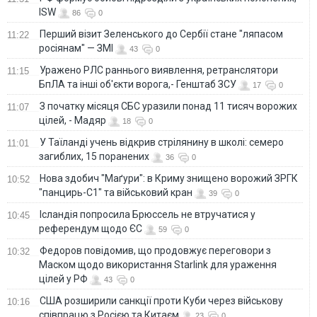
ISW
86
0
Перший візит Зеленського до Сербії стане "ляпасом
11:22
росіянам" — ЗМІ
43
0
Уражено РЛС раннього виявлення, ретранслятори
11:15
БпЛА та інші об'єкти ворога,- Генштаб ЗСУ
17
0
З початку місяця СБС уразили понад 11 тисяч ворожих
11:07
цілей, - Мадяр
18
0
У Таїланді учень відкрив стрілянину в школі: семеро
11:01
загиблих, 15 поранених
36
0
Нова здобич "Маґури": в Криму знищено ворожий ЗРГК
10:52
"панцирь-С1" та військовий кран
39
0
Ісландія попросила Брюссель не втручатися у
10:45
референдум щодо ЄС
59
0
Федоров повідомив, що продовжує переговори з
10:32
Маском щодо використання Starlink для ураження
цілей у РФ
43
0
США розширили санкції проти Куби через військову
10:16
співпрацю з Росією та Китаєм
23
0