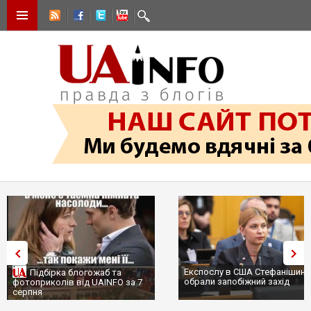
Експослу в США Стефанішиній
Підбірка блогожаб та
обрали запобіжний захід
фотоприколів від UAINFO за 7
серпня