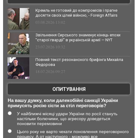
Кремль не готовий до компромісів і прагне
досягти своїх цілей війною, - Foreign Affairs
03.08.2026 13:02
Звільнення Сирського знаменує кінець епохи
"старої гвардії" в українській армії — NYT
23.07.2026 10:32
Повний текст резонансного брифінга Михайла
Федорова
18.07.2026 09:27
ОПИТУВАННЯ
На вашу думку, коли далекобійні санкції України
примусять росію сісти за стіл переговорів?
У найближчі місяці удари України по росії стануть
настільки болючими, що агресору доведеться
поновити перемовини
Цього року не варто чекати поновлення переговорного
процесу. А от наступного - можливо все