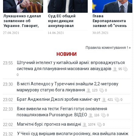
Лукашенко сделал
Суд ЕС общей
Глава
заявление об
юрисдикции
Европарламента
Украине. Говорит,
аннулировал
заявил об "очень
что не хочет рвать
санкции в
напряженных"
27.08.2021
14.06.2021
30.05.2021
экономические
отношении Виктора
отношениях с РФ и
отношения
Януковича и его
призвал к
сына Александра-
ужесточению
Правила коментування ! »
Стоматолога. Но
санкций
НОВИНИ
власть до сих пор
молчит – Сазонов
Штучний інтелект у китайській армії: впроваджується
23:55
система для планування масованих авіаударів
95
0
В місті Аспендос у Туреччині знайшли 2,2-метрову
23:30
мармурову статую бога лікування
123
0
Брат Анджеліни Джолі зробив камінг-аут
23:02
421
0
Вже вивели на тести: Ferrari готує оновлення
22:33
позашляховика Purosangue. ВІДЕО
116
0
Магнітні бурі: прогноз на вихідні
22:02
1074
0
У Чехії суд вирішив вислати росіянку, яка вийшла заміж
21:32