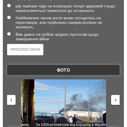
рф навпаки піде на ескалацію попри здоровий глузд і
намагатиметься триматися до останнього
Найближчим часом росія може погодитись на
переговори, але серйозних намірів росіяни не
матимуть
Вже давно не роблю жодних прогнозів щодо
завершення війни
ФОТО
по Сумах,
За 2000 кілометрів від кордону з Україною: в
"Мої іграш