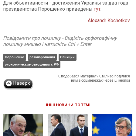
Для объективности - достижения Украины за два года
президентства Порошенко приведены
тут
.
Alexandr Kochetkov
Повідомити про помилку - Виділіть орфографічну
помилку мишею і натисніть Ctrl + Enter
Порошенко
разочарования
Санкции
экономические отношения с РФ
Сподобався матеріал? Сміливо поділися
ним в соцмережах через ці кнопки
ІНШІ НОВИНИ ПО ТЕМІ