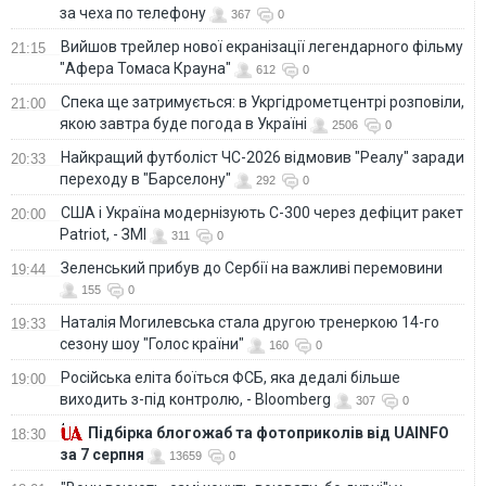
за чеха по телефону
367
0
Вийшов трейлер нової екранізації легендарного фільму
21:15
"Афера Томаса Крауна"
612
0
Спека ще затримується: в Укргідрометцентрі розповіли,
21:00
якою завтра буде погода в Україні
2506
0
Найкращий футболіст ЧС-2026 відмовив "Реалу" заради
20:33
переходу в "Барселону"
292
0
США і Україна модернізують С-300 через дефіцит ракет
20:00
Patriot, - ЗМІ
311
0
Зеленський прибув до Сербії на важливі перемовини
19:44
155
0
Наталія Могилевська стала другою тренеркою 14-го
19:33
сезону шоу "Голос країни"
160
0
Російська еліта боїться ФСБ, яка дедалі більше
19:00
виходить з-під контролю, - Bloomberg
307
0
Підбірка блогожаб та фотоприколів від UAINFO
18:30
за 7 серпня
13659
0