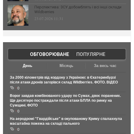
Перспектива: ЗСУ добомблять і всі інші склади
Wildberries
23.07.2026 11:31
ОБГОВОРЮВАНЕ
|
ПОПУЛЯРНЕ
День
Місяць
За весь час
За 2000 кілометрів від кордону з Україною: в Єкатеринбурзі
після атаки дронів загорівся склад Wildberries. ФОТО. ВІДЕО
0
Ворог завдав комбінованого удару по Сумах, двоє поранених.
Ще десятеро постраждали після атаки БПЛА по ринку на
Сумщині. ФОТО
0
На аеродромі "Гвардійське" в окупованому Криму спалахнула
масштабна пожежа на складі пального
0