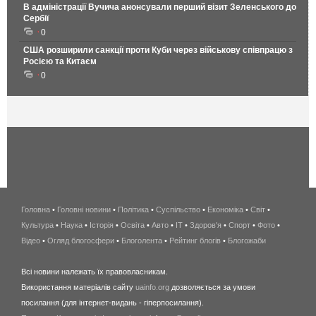
В адміністрації Вучича анонсували перший візит Зеленського до
Сербії
0
США розширили санкції проти Куби через військову співпрацю з
Росією та Китаєм
0
Головна
•
Головні новини
•
Політика
•
Суспільство
•
Економіка
беспроводной
•
Світ
•
Культура
•
Наука
•
Історія
•
Освіта
•
Авто
•
IT
•
Здоров'я
интернет
•
Спорт
•
Фото
•
Відео
•
Огляд блогосфери
•
Блоголента
•
Рейтинг блогів
киев
•
Блогожаби
и
Всі новини належать їх правовласникам.
область
Використання матеріалів сайту
uainfo.org
дозволяється за умови
wimax
посилання (для інтернет-видань - гіперпосилання).
интернет