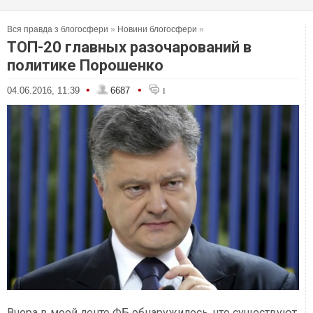
Вся правда з блогосфери
»
Новини блогосфери
»
ТОП-20 главных разочарований в
политике Порошенко
•
•
04.06.2016, 11:39
6687
1
Вчера в моей ленте ФБ обнаружилось, что существуют