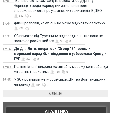
"Вони воюють, самі хочуть воювати, бо дурні": у
18:01
Чернівцях водія маршрутки звільнили після
зневажливих слів про українських захисників. ВІДЕО
337
0
Флеш розповів, чому РЕБ не може відхиляти балістику
17:44
221
0
ЄС вимагає від Туреччини підтверджень, що вона не
17:31
постачає російський газ
98
0
До Дня Ялти: оператори "Group 13" провели
17:14
морський парад біля південного узбережжя Криму, -
ГУР
643
0
Поліція Іспанії викрила масштабну мережу контрабанди
17:00
мігрантів і наркотиків
104
0
У ЗСУ розкрили мету російських ДРГ на Вовчанському
16:45
напрямку
153
0
БІЛЬШЕ
АНАЛІТИКА