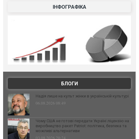
ІНФОГРАФІКА
БЛОГИ
Надія лише на культ жінки в українській культурі
06.08.2026 08:49
Чому США не готові передати Україні ліцензію на
виробництво ракет Patriot: політика, безпека та
можливі альтернативи
03.08.2026 20:24