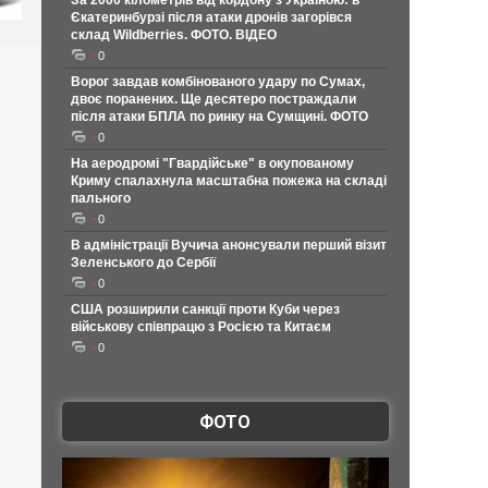
За 2000 кілометрів від кордону з Україною: в
Єкатеринбурзі після атаки дронів загорівся
склад Wildberries. ФОТО. ВІДЕО
0
Ворог завдав комбінованого удару по Сумах,
двоє поранених. Ще десятеро постраждали
після атаки БПЛА по ринку на Сумщині. ФОТО
0
На аеродромі "Гвардійське" в окупованому
Криму спалахнула масштабна пожежа на складі
пального
0
В адміністрації Вучича анонсували перший візит
Зеленського до Сербії
0
США розширили санкції проти Куби через
військову співпрацю з Росією та Китаєм
0
ФОТО