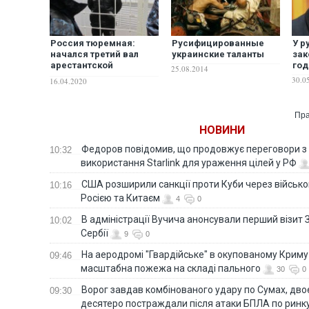
Россия тюремная:
Русифицированные
У р
начался третий вал
украинские таланты
зак
арестантской
год
25.08.2014
литературы
30.0
16.04.2020
Пра
НОВИНИ
Федоров повідомив, що продовжує переговори 
10:32
використання Starlink для ураження цілей у РФ
США розширили санкції проти Куби через військо
10:16
Росією та Китаєм
4
0
В адміністрації Вучича анонсували перший візит 
10:02
Сербії
9
0
На аеродромі "Гвардійське" в окупованому Крим
09:46
масштабна пожежа на складі пального
30
0
Ворог завдав комбінованого удару по Сумах, дво
09:30
десятеро постраждали після атаки БПЛА по ринку