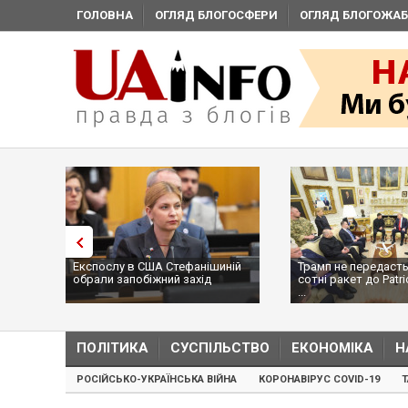
ГОЛОВНА
ОГЛЯД БЛОГОСФЕРИ
ОГЛЯД БЛОГОЖАБ
Експослу в США Стефанішиній
Трамп не передасть
обрали запобіжний захід
сотні ракет до Patri
...
ПОЛІТИКА
СУСПІЛЬСТВО
ЕКОНОМІКА
Н
РОСІЙСЬКО-УКРАЇНСЬКА ВІЙНА
КОРОНАВІРУС COVID-19