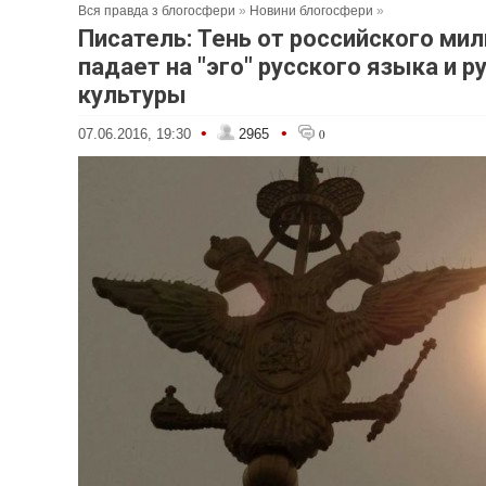
Вся правда з блогосфери
»
Новини блогосфери
»
Писатель: Тень от российского ми
падает на "эго" русского языка и р
культуры
•
•
07.06.2016, 19:30
2965
0