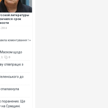
усской литературы
ончился срок
ности
5.2014
вила коментування ! »
з Маском щодо
1
0
ву співпрацю з
Зеленського до
у спалахнула
є поранених. Ще
 на Сумщині.