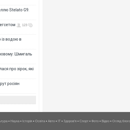
ллю Stelato G9.
Гегсетом
123
 із водою в
-новому: Шмигаль
ся про зірок, які
рут росіян
ьтура
•
Наука
•
Історія
•
Освіта
•
Авто
•
IT
•
Здоров'я
•
Спорт
•
Фото
•
Відео
•
Огляд блог