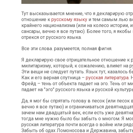
Тут высказывается мнение, что я декларирую от
отношение к
русскому языку
и тем самым лью в
крайнего национализма (или на колесо истории, и
сансары, вечно я все путаю). Более того, я якобы
отрекся от русского языка.
Все эти слова. разумеется, полная фигня.
Я декларирую свое отрицательное отношение к 
милитаризму, который, к сожалению, влияет на р
Эти вещи не следует путать. Язык тут, казалось б
Как и его верная спутница –
русская литература
. 
Фрейд – тень от объекта падает на эго. Тень от 
падает на "эго" русского языка и русской культур
Да, я мог бы спрятать голову в песок (или песок 
вечно я все путаю) и ограничиваться девятнадца
зачем нам двадцатый век, если есть уже девятна
тогда мне нужно было бы забыть о многом. Я мог
русская литература почти всегда о войне или ряд
Забыть об одах Ломоносова и Державина, забыть 