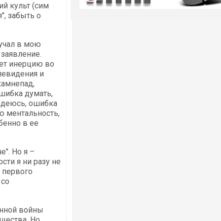
ий культ (сим
", забыть о
учал в мою
 заявление.
ет инерцию во
левидения и
камнепад,
шибка думать,
Надеюсь, ошибка
ю ментальность,
бенно в ее
е". Но я –
сти я ни разу не
и первого
 со
енной войны
щества. Но