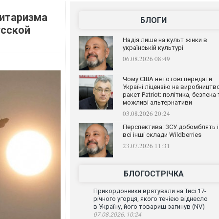
литаризма
БЛОГИ
усской
Надія лише на культ жінки в
українській культурі
06.08.2026 08:49
Чому США не готові передати
Україні ліцензію на виробництв
ракет Patriot: політика, безпека 
можливі альтернативи
03.08.2026 20:24
Перспектива: ЗСУ добомблять і
всі інші склади Wildberries
23.07.2026 11:31
БЛОГОСТРІЧКА
Прикордонники врятували на Тисі 17-
річного угорця, якого течією віднесло
в Україну, його товариш загинув (NV)
07.08.2026, 10:24