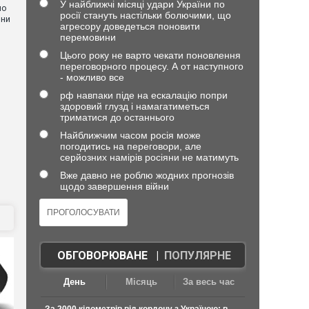
У найближчі місяці удари України по
но
росії стануть настільки болючими, що
они
агресору доведеться поновити
перемовини
Цього року не варто чекати поновлення
переговорного процесу. А от наступного
- можливо все
рф навпаки піде на ескалацію попри
здоровий глузд і намагатиметься
триматися до останнього
Найближчим часом росія може
погодитись на переговори, але
серйозних намірів росіяни не матимуть
Вже давно не роблю жодних прогнозів
щодо завершення війни
ОБГОВОРЮВАНЕ
|
ПОПУЛЯРНЕ
День
Місяць
За весь час