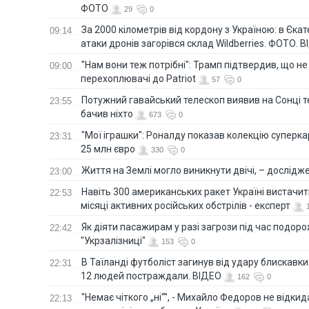
ФОТО
29
0
За 2000 кілометрів від кордону з Україною: в Єкат
09:14
атаки дронів загорівся склад Wildberries. ФОТО. 
"Нам вони теж потрібні": Трамп підтвердив, що не
09:00
перехоплювачі до Patriot
57
0
Потужний гавайський телескоп виявив на Сонці те
23:55
бачив ніхто
673
0
"Мої іграшки": Роналду показав колекцію суперка
23:31
25 млн євро
330
0
Життя на Землі могло виникнути двічі, – дослідж
23:00
Навіть 300 американських ракет Україні вистачит
22:53
місяці активних російських обстрілів - експерт
Як діяти пасажирам у разі загрози під час подорож
22:42
"Укрзалізниці"
153
0
В Таїланді футболіст загинув від удару блискавки
22:31
12 людей постраждали. ВІДЕО
162
0
"Немає чіткого „ні“", - Михайло Федоров не відки
22:13