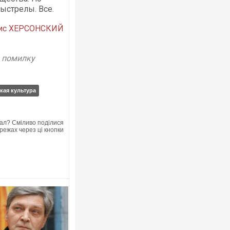
выстрелы. Все.
ис ХЕРСОНСКИЙ
у помилку
Ворог завдав комбінованого удару
двоє поранених. Ще десятеро по
після атаки БПЛА по ринку на Сумщ
кая культура
ал? Сміливо поділися
режах через ці кнопки
За 2000 кілометрів від кордону з 
Єкатеринбурзі після атаки дронів 
склад Wildberries. ФОТО. ВІДЕО