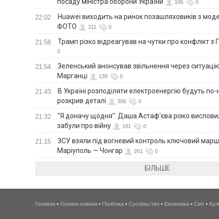
посаду міністра оборони України
106
0
Huawei виходить на ринок позашляховиків з моде
22:02
ФОТО
311
0
Трамп різко відреагував на чутки про конфлікт з 
21:58
0
Зеленський анонсував звільнення через ситуацію
21:54
Марганці
139
0
В Україні розподіляти електроенергію будуть по
21:43
розкрив деталі
306
0
"Я доначу щодня": Даша Астаф'єва різко висловила
21:32
забули про війну
181
0
ЗСУ взяли під вогневий контроль ключовий марш
21:15
Маріуполь — Чонгар
261
0
БІЛЬШЕ
Головна
•
Головні новини
•
Політика
•
Суспільство
•
Економіка
•
Світ
•
Кул