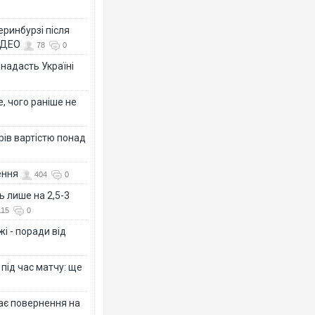
еринбурзі після
ВІДЕО
78
0
 надасть Україні
, чого раніше не
рів вартістю понад
ення
404
0
ь лише на 2,5-3
115
0
і - поради від
 під час матчу: ще
дає повернення на