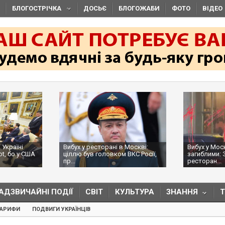
БЛОГОСТРІЧКА
ДОСЬЄ
БЛОГОЖАБИ
ФОТО
ВІДЕО
 Україні
Вибух у ресторані в Москві:
Вибух у Мос
ot, бо у США
ціллю був головком ВКС Росії,
загиблими: 
пр...
ресторан...
АДЗВИЧАЙНІ ПОДІЇ
СВІТ
КУЛЬТУРА
ЗНАННЯ
ТАРИФИ
ПОДВИГИ УКРАЇНЦІВ