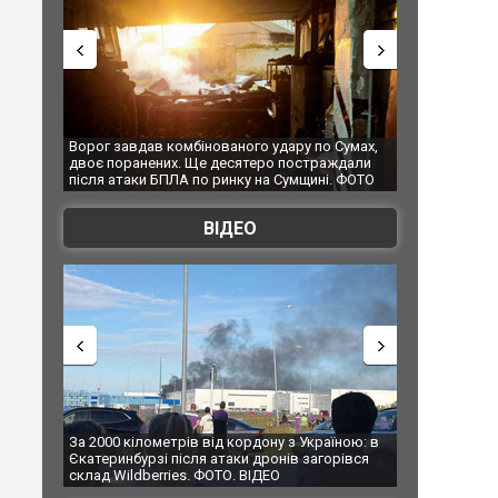
 по Сумах,
За 2000 кілометрів від кордону з Україною: в
"Мої ігра
страждали
Єкатеринбурзі після атаки дронів загорівся
суперкарі
ині. ФОТО
склад Wildberries. ФОТО. ВІДЕО
ВІДЕО
Україною: в
В Таїланді футболіст загинув від удару
Топпосадо
загорівся
блискавки під час матчу: ще 12 людей
підозру
постраждали. ВІДЕО