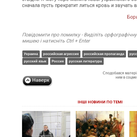
сначала пусть прекратит литься кровь и звучать 
Бор
Повідомити про помилку - Виділіть орфографічн
мишею і натисніть Ctrl + Enter
Украина
российская агрессия
российская пропаганда
русс
русский язык
Россия
русская литература
Сподобався матері
ним в соцме
ІНШІ НОВИНИ ПО ТЕМІ