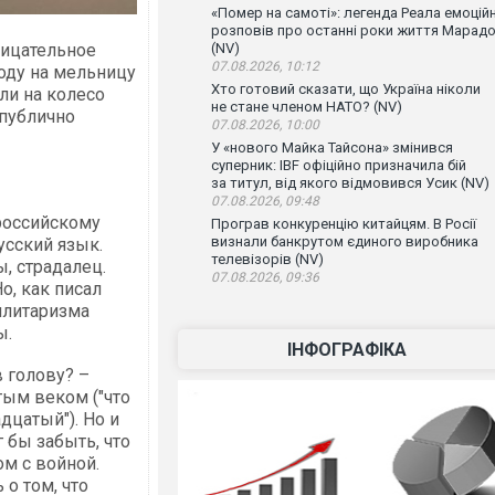
«Помер на самоті»: легенда Реала емоцій
розповів про останні роки життя Марад
рицательное
(NV)
07.08.2026, 10:12
оду на мельницу
Хто готовий сказати, що Україна ніколи
ли на колесо
не стане членом НАТО? (NV)
 публично
07.08.2026, 10:00
У «нового Майка Тайсона» змінився
суперник: IBF офіційно призначила бій
за титул, від якого відмовився Усик (NV)
07.08.2026, 09:48
российскому
Програв конкуренцію китайцям. В Росії
визнали банкрутом єдиного виробника
усский язык.
телевізорів (NV)
ы, страдалец.
07.08.2026, 09:36
Но, как писал
милитаризма
ы.
ІНФОГРАФІКА
в голову? –
тым веком ("что
дцатый"). Но и
 бы забыть, что
ом с войной.
о том, что