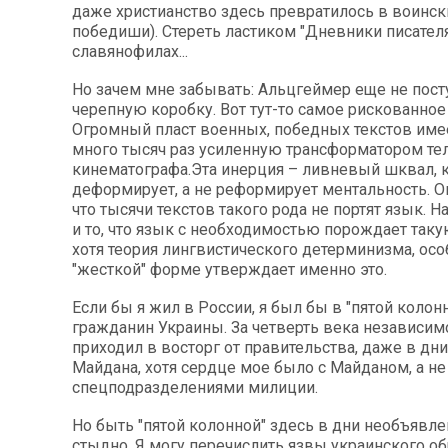
даже христианство здесь превратилось в воинск
победиши). Стереть ластиком "Дневники писателя
славянофилах...
Но зачем мне забывать: Альцгеймер еще не пост
черепную коробку. Вот тут-то самое рискованное
Огромный пласт военных, победных текстов име
много тысяч раз усиленную трансформатором те
кинематографа.Эта инерция – ливневый шквал, 
деформирует, а не реформирует ментальность. О
что тысячи текстов такого рода не портят язык. 
и то, что язык с необходимостью порождает таку
хотя теория лингвистического детерминизма, осо
"жесткой" форме утверждает именно это.
Если бы я жил в России, я был бы в "пятой колонн
гражданин Украины. За четверть века независимо
приходил в восторг от правительства, даже в дн
Майдана, хотя сердце мое было с Майданом, а не
спецподразделениями милиции.
Но быть "пятой колонной" здесь в дни необъявл
стыдно. Я могу перечислить язвы украинского об