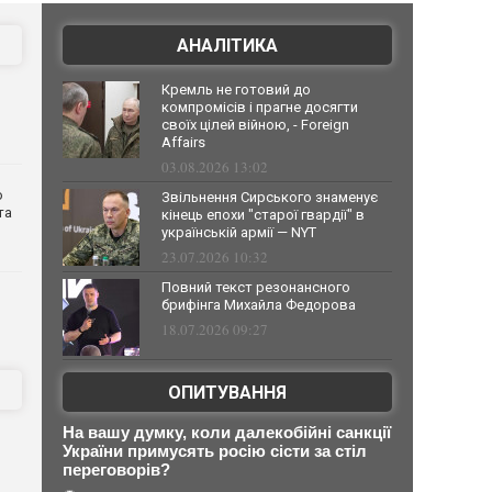
АНАЛІТИКА
Кремль не готовий до
компромісів і прагне досягти
своїх цілей війною, - Foreign
Affairs
03.08.2026 13:02
о
Звільнення Сирського знаменує
та
кінець епохи "старої гвардії" в
українській армії — NYT
23.07.2026 10:32
Повний текст резонансного
брифінга Михайла Федорова
18.07.2026 09:27
ОПИТУВАННЯ
На вашу думку, коли далекобійні санкції
України примусять росію сісти за стіл
переговорів?