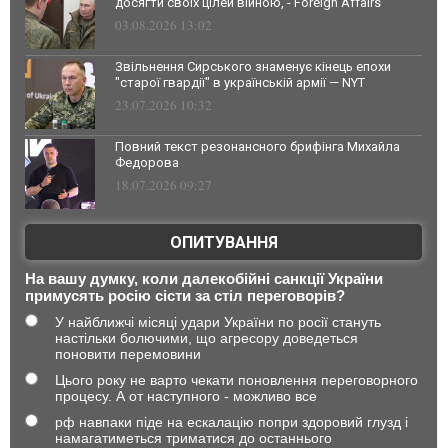
досягти своїх цілей війною, - Foreign Affairs
03.08.2026 13:02
Звільнення Сирського знаменує кінець епохи
"старої гвардії" в українській армії — NYT
23.07.2026 10:32
Повний текст резонансного брифінга Михайла
Федорова
18.07.2026 09:27
ОПИТУВАННЯ
На вашу думку, коли далекобійні санкції України
примусять росію сісти за стіл переговорів?
У найближчі місяці удари України по росії стануть
настільки болючими, що агресору доведеться
поновити перемовини
Цього року не варто чекати поновлення переговорного
процесу. А от наступного - можливо все
рф навпаки піде на ескалацію попри здоровий глузд і
намагатиметься триматися до останнього