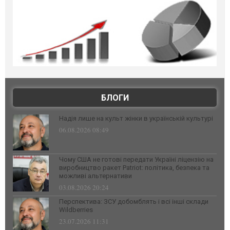
БЛОГИ
Надія лише на культ жінки в українській культурі
06.08.2026 08:49
Чому США не готові передати Україні ліцензію на
виробництво ракет Patriot: політика, безпека та
можливі альтернативи
03.08.2026 20:24
Перспектива: ЗСУ добомблять і всі інші склади
Wildberries
23.07.2026 11:31