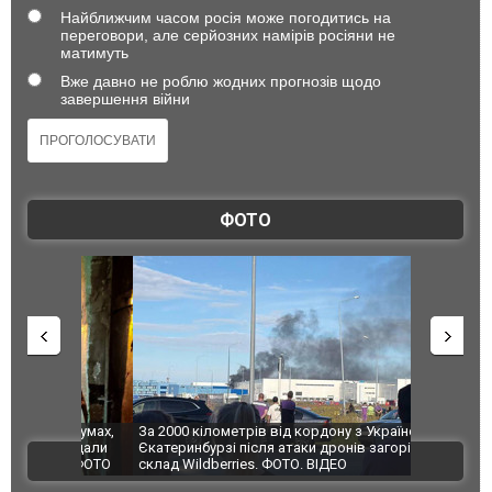
Найближчим часом росія може погодитись на
переговори, але серйозних намірів росіяни не
матимуть
Вже давно не роблю жодних прогнозів щодо
завершення війни
ФОТО
по Сумах,
За 2000 кілометрів від кордону з Україною: в
"Мої іграш
траждали
Єкатеринбурзі після атаки дронів загорівся
суперкарів
ВІДЕО
ині. ФОТО
склад Wildberries. ФОТО. ВІДЕО