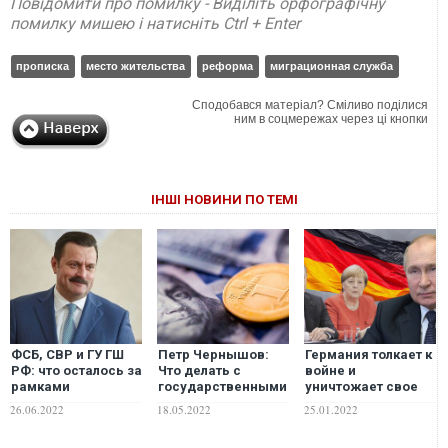
Повідомити про помилку - Виділіть орфографічну
помилку мишею і натисніть Ctrl + Enter
прописка
место жительства
реформа
миграционная служба
Сподобався матеріал? Сміливо поділися
ним в соцмережах через ці кнопки
ІНШІ НОВИНИ ПО ТЕМІ
ФСБ, СВР и ГУ ГШ
Петр Чернышов:
Германия толкает к
РФ: что осталось за
Что делать с
войне и
рамками
государственными
уничтожает свое
расследования
расходами?
будущее в Украине.
26.06.2022
18.05.2022
25.01.2022
работы Андрея
Это нужно
Деркача на
остановить