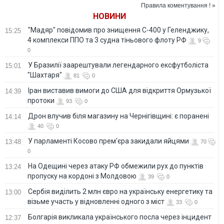
спецслужбы
Правила коментування ! »
агрессора
НОВИНИ
"Мадяр" повідомив про знищення С-400 у Геленджику,
15:25
4 комплекси ППО та 3 судна тіньового флоту РФ
9
0
У Бразилії заарештували легендарного ексфутболіста
15:01
"Шахтаря"
81
0
Іран виставив вимоги до США для відкриття Ормузької
14:39
протоки
93
0
Дрон влучив біля магазину на Чернігівщині: є поранені
14:14
40
0
У парламенті Косово прем'єра закидали яйцями
13:48
70
0
На Одещині через атаку РФ обмежили рух до пунктів
13:24
пропуску на кордоні з Молдовою
39
0
Сербія виділить 2 млн євро на українську енергетику та
13:00
візьме участь у відновленні одного з міст
33
0
Болгарія викликала українського посла через інцидент
12:37