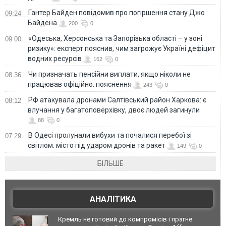
Гантер Байден повідомив про погіршення стану Джо
09:24
Байдена
200
0
«Одеська, Херсонська та Запорізька області – у зоні
09:00
ризику»: експерт пояснив, чим загрожує Україні дефіцит
водних ресурсів
162
0
Чи призначать пенсійни виплати, якщо ніколи не
08:36
працював офіційно: пояснення
243
0
РФ атакувала дронами Салтівський район Харкова: є
08:12
влучання у багатоповерхівку, двоє людей загинули
88
0
В Одесі пролунали вибухи та почалися перебої зі
07:29
світлом: місто під ударом дронів та ракет
149
0
БІЛЬШЕ
АНАЛІТИКА
Кремль не готовий до компромісів і прагне