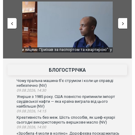
идали яйцями
Приїхав за паспортом та квартирою": у полон
Одесу накр
до українських військових потрапив тезка
ураганним 
зіркового футболіста Мохамеда Салаха
БЛОГОСТРІЧКА
Чому пральна машина б'є струмом і коли це справді
небезпечно (NV)
09.08.2026, 14:30
Уперше з 1985 року. США повністю припинили імпорт
саудівської нафти — яка країна виграла від цього
найбільше (NV)
09.08.2026, 14:15
Креативність без меж. Шість способів, як шеф-кухарі
сьогодні використовують вершкове масло (NV)
09.08.2026, 14:00
«Зробила 4 уколи в коліно». Дорофєєва поскаржилась