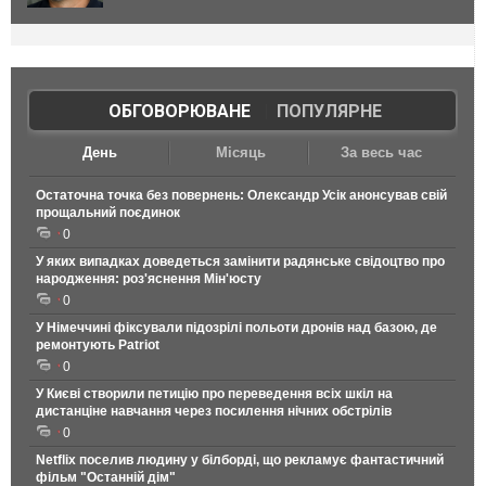
ОБГОВОРЮВАНЕ
|
ПОПУЛЯРНЕ
День
Місяць
За весь час
Остаточна точка без повернень: Олександр Усік анонсував свій
прощальний поєдинок
0
У яких випадках доведеться замінити радянське свідоцтво про
народження: роз'яснення Мін'юсту
0
У Німеччині фіксували підозрілі польоти дронів над базою, де
ремонтують Patriot
0
У Києві створили петицію про переведення всіх шкіл на
дистанціне навчання через посилення нічних обстрілів
0
Netflix поселив людину у білборді, що рекламує фантастичний
фільм "Останній дім"