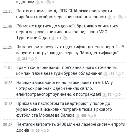
з дроном
66
0
Пентагон вимагає від ВПК США різко прискорити
12:13
виробництво зброї через виснаження запасів
35
0
РФ може вдатися до ядерної зброї, якщо опиниться
11:49
перед загрозою виживання країни, - лава МЗС
Туреччини Фідан
111
0
Як перевірити результат ідентифікації пенсіонера: ПФУ
11:25
запустив інструкцію для сервісу "Моя ідентифікація"
361
0
Трамп хоче Гренландії: пов'язана з його оточенням
11:01
компанія вже везе туди бурове обладнання
137
0
Наслідки масованої нічної атаки ракет та БПЛА: у
10:38
чотирьох районах Одеси зникло світло,
електротранспорт зупинено, є постраждалі
59
0
Приїхав за паспортом та квартирою": у полон до
10:13
українських військових потрапив тезка зіркового
футболіста Мохамеда Салаха
688
0
Пентагон витратить $400 млн на лазерні системи проти
09:48
дронів
39
0