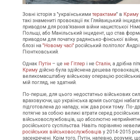
Зовні історія з "українськими
терактами
" в
Криму
такі знамениті провокації як Гляйвицький інциде
приводом для розв'язання війни нацистської Нім
Польщі, або Манільський інцидент, що став фор
приводом для початку радянсько-фінської війни,
блозі на
"Новому часі"
російський політолог Андрі
Піонтковський.
Однак
Путін
– це
не Гітлер
і не
Сталін
, а дрібна п
Криму
дійсно була здійснена дешева провокація,
великомасштабну військову операцію російський
мій погляд, не здатний.
По-перше, для цього недостатньо військових сил
враховуючи, що українська армія сьогодні набаг
підготовлена до нападу, ніж два роки тому. По-др
потягне за собою великі втрати серед російських
військовослужбовців, що абсолютно неприйнятн
російського суспільства. Навіть порівняно невели
російських військовослужбовців
у 2014-2015 ро
засекречені. Крім того, Путін, напевно, розуміє, щ