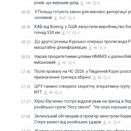
років: що вирішив уряд
144
0
У Польщі готують закон для масової депортації у
18:42
чоловіків
1515
0
КАБ від Boeing: у США запустили виробництво б
18:30
понад 550 км
77
0
До другої річниці Курської операції пропаганда
18:13
масштабну дезінформацію
90
0
Наразі пріоритетними цілями HIMARS є далекобійні
18:01
військовий
52
0
Після провалу на ЧС-2026: у Південній Кореї розс
17:46
призначення тренера збірної
58
0
ЦРУ таємно створило секретну оперативну групу 
17:31
NYT
36
0
Юрко Юрченко гостро відреагував на приїзд в Укр
17:17
російської групи "Ногу свело!": "Не існує хороших р
Зеленський обговорив із прем’єр-міністром Норве
17:05
Стере захист від російських ударів
11
0
Умєров не має стосунку до відомств, які нібито оч