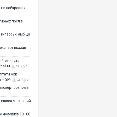
н із найкращих
тирьох послів
імперські амбіції,
 експерт вказав
 обговорити
країни
31
0
літати між
и — ЗМІ
13
0
 експерт розповів
ізналося можливий
о чоловіків 18–60