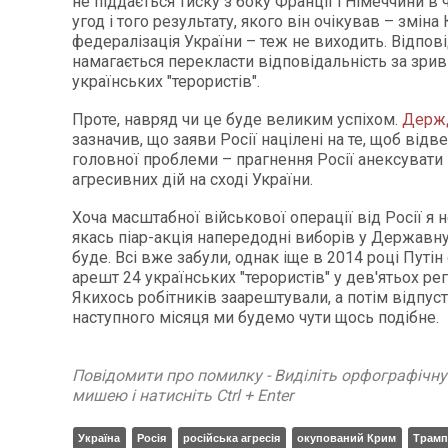
не піддається тиску з боку Франції і Німеччини в 
угод і того результату, якого він очікував – зміна 
федералізація України – теж не виходить. Відпові
намагається перекласти відповідальність за зрив
українських "терористів".
Проте, навряд чи це буде великим успіхом.
Держ
зазначив, що заяви Росії націлені на те, щоб відв
головної проблеми – прагнення Росії анексувати 
агресивних дій на сході України.
Хоча масштабної військової операції від Росії я н
якась піар-акція напередодні виборів у Державну
буде. Всі вже забули, однак іще в 2014 році Путі
арешт 24 українських "терористів" у дев'ятьох регі
Якихось робітників заарештували, а потім відпус
наступного місяця ми будемо чути щось подібне.
Повідомити про помилку - Виділіть орфографічн
мишею і натисніть Ctrl + Enter
Україна
Росія
російська агресія
окупований Крим
Трамп