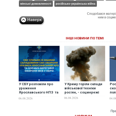
мінські домовленості
російсько-українська війна
Сподобався матері
ним в соцме
ІНШІ НОВИНИ ПО ТЕМІ
У СБУ розповіли про
У Криму горіли склади
Рос
ураження
військової техніки
ско
Ярославського НПЗ та
росіян, - соцмережі
пол
кораблів берегової
мор
06.08.2026
06.08.2026
04.0
охорони фсб у Керчі
Пра