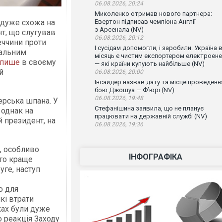
06.08.2026, 20:24
Миколенко отримав нового партнера:
дуже схожа на
Евертон підписав чемпіона Англії
з Арсенала (NV)
нт, що слугував
06.08.2026, 20:12
еччини проти
І сусідам допомогли, і заробили. Україна 
мальним
місяць є чистим експортером електроенер
пише
в своєму
— які країни купують найбільше (NV)
й
06.08.2026, 20:00
Інсайдер назвав дату та місце проведенн
бою Джошуа — Ф’юрі (NV)
06.08.2026, 19:48
ітерська шпана. У
Стефанішина заявила, що не планує
 однак на
працювати на державній службі (NV)
 президент, на
06.08.2026, 19:36
, особливо
ІНФОГРАФІКА
ато краще
уге, наступ
о для
кі втрати
ках були дуже
о реакція Заходу