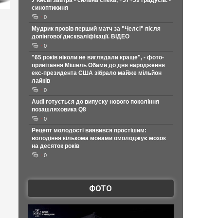
У Києві завтра - сильна спека, +37+39 градусів. -
синоптикиня
0
Мудрик провів перший матч за "Челсі" після
допінгової дискваліфікації. ВІДЕО
0
"65 років ніколи не виглядали краще", - фото-
привітання Мішель Обами до дня народження
екс-президента США зібрало майже мільйон
лайків
0
Audi готується до випуску нового покоління
позашляховика Q8
0
Рецепт молодості виявився простішим:
володіння кількома мовами омолоджує мозок
на десяток років
0
ФОТО