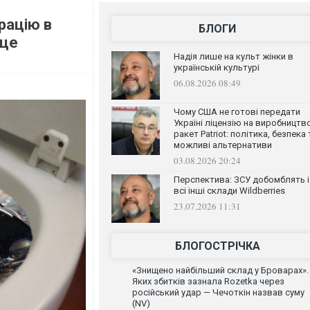
рацію в
БЛОГИ
 це
Надія лише на культ жінки в
українській культурі
06.08.2026 08:49
Чому США не готові передати
Україні ліцензію на виробництв
ракет Patriot: політика, безпека 
можливі альтернативи
03.08.2026 20:24
Перспектива: ЗСУ добомблять і
всі інші склади Wildberries
23.07.2026 11:31
БЛОГОСТРІЧКА
«Знищено найбільший склад у Броварах».
Яких збитків зазнала Rozetka через
російський удар — Чечоткін назвав суму
(NV)