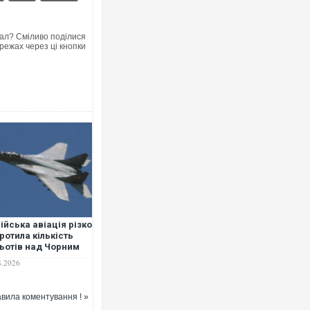
ал? Сміливо поділися
режах через ці кнопки
ійська авіація різко
ротила кількість
ьотів над Чорним
ем - Плетенчук
8.2026
вила коментування ! »