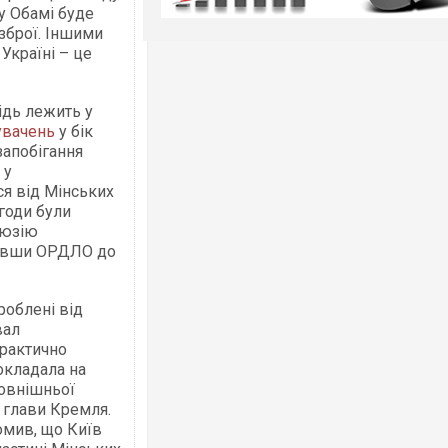
у Обамі буде
 зброї. Іншими
Україні – це
ідь лежить у
увачень
у бік
запобігання
 у
ся від Мінських
угоди були
люзію
хнувши ОРДЛО до
роблені від
вал
практично
окладала на
зовнішньої
ь глави Кремля.
омив, що Київ