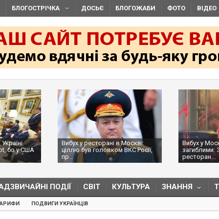
БЛОГОСТРІЧКА
ДОСЬЄ
БЛОГОЖАБИ
ФОТО
ВІДЕО
 Україні
Вибух у ресторані в Москві:
Вибух у Мос
ot, бо у США
ціллю був головком ВКС Росії,
загиблими: 
пр...
ресторан...
АДЗВИЧАЙНІ ПОДІЇ
СВІТ
КУЛЬТУРА
ЗНАННЯ
ТАРИФИ
ПОДВИГИ УКРАЇНЦІВ