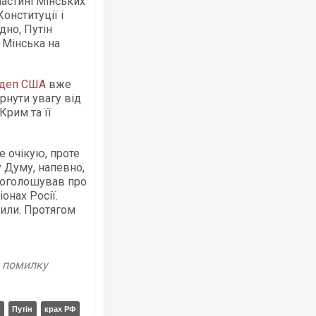
частині Мінських
Конституції і
дно, Путін
 Мінська на
деп США
вже
Росія атакувала Суми КАБами: пошк
ернути увагу від
торговельний центр, будинки, є постр
Крим та її
ФОТО
е очікую, проте
 Думу, напевно,
н оголошував про
онах Росії.
тили. Протягом
у помилку
Топпосадовцю Повітряних Сил вручи
підозру
Путін
крах РФ