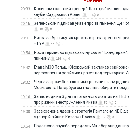
НОВИНИ
Колишній головний тренер "Шахтаря" очолив оди
20:33
клубів Саудівської Аравії
1
0
Зеленський підписав укази про звільнення ще чо
20:15
18
0
Битва за Арктику: як кремль втрачає регіон через 
20:01
– ГУР
45
0
Росія терміново шукає заміну своїм "Іскандерам":
19:54
причину
114
0
Глава МЗС Польщі Сікорський закликав серйозно
19:42
перехоплення російських ракет над територією У
Через загрозу безпілотників росіяни стали рідше 
19:32
Москвою та Петербургом і частіше обирати поїзд
Запас води на 3 дні та готовність до атак на ТЕЦ:
19:16
про ризики знеструмлення Києва
50
0
Засекречена ядерна стратегія Пентагону: NBC д
19:00
сценарій війни з Китаєм і Росією
87
0
Податкова служба передасть Міноборони дані пр
18:54