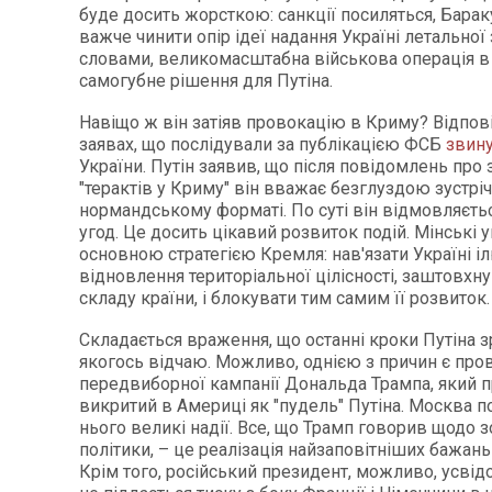
буде досить жорсткою: санкції посиляться, Барак
важче чинити опір ідеї надання Україні летальної
словами, великомасштабна військова операція в 
самогубне рішення для Путіна.
Навіщо ж він затіяв провокацію в Криму? Відпов
заявах, що послідували за публікацією ФСБ
звин
України. Путін заявив, що після повідомлень про 
"терактів у Криму" він вважає безглуздою зустріч
нормандському форматі. По суті він відмовляєть
угод. Це досить цікавий розвиток подій. Мінські 
основною стратегією Кремля: нав'язати Україні і
відновлення територіальної цілісності, заштов
складу країни, і блокувати тим самим її розвиток.
Складається враження, що останні кроки Путіна з
якогось відчаю. Можливо, однією з причин є про
передвиборної кампанії Дональда Трампа, який 
викритий в Америці як "пудель" Путіна. Москва п
нього великі надії. Все, що Трамп говорив щодо 
політики, – це реалізація найзаповітніших бажан
Крім того, російський президент, можливо, усвід