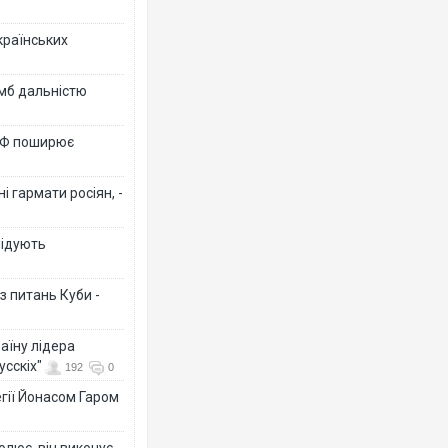
країнських
омб дальністю
 РФ поширює
 гармати росіян, -
лідують
з питань Куби -
аїну лідера
усскіх"
192
0
гії Йонасом Гаром
олює, він виконує