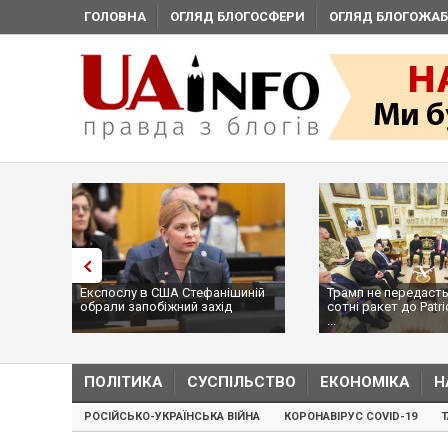
ГОЛОВНА
ОГЛЯД БЛОГОСФЕРИ
ОГЛЯД БЛОГОЖАБ
Експослу в США Стефанішиній
Трамп не передасть
обрали запобіжний захід
сотні ракет до Patri
...
ПОЛІТИКА
СУСПІЛЬСТВО
ЕКОНОМІКА
Н
РОСІЙСЬКО-УКРАЇНСЬКА ВІЙНА
КОРОНАВІРУС COVID-19