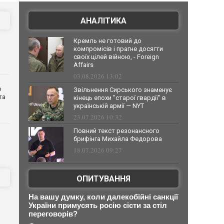
АНАЛІТИКА
Кремль не готовий до
компромісів і прагне досягти
своїх цілей війною, - Foreign
Affairs
03.08.2026 13:02
о
Звільнення Сирського знаменує
та
кінець епохи "старої гвардії" в
українській армії — NYT
23.07.2026 10:32
Повний текст резонансного
брифінга Михайла Федорова
18.07.2026 09:27
ОПИТУВАННЯ
На вашу думку, коли далекобійні санкції
України примусять росію сісти за стіл
переговорів?