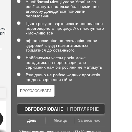
У найближчі місяці удари України по
росії стануть настільки болючими, що
агресору доведеться поновити
перемовини
Цього року не варто чекати поновлення
переговорного процесу. А от наступного
вже
- можливо все
гії
рф навпаки піде на ескалацію попри
здоровий глузд і намагатиметься
я
триматися до останнього
Найближчим часом росія може
погодитись на переговори, але
серйозних намірів росіяни не матимуть
Вже давно не роблю жодних прогнозів
щодо завершення війни
ОБГОВОРЮВАНЕ
|
ПОПУЛЯРНЕ
День
Місяць
За весь час