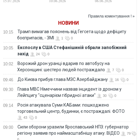
15.07.2026
10.06.2026
06.06.2026
вітає колег із
професійним
святом
Правила коментування ! »
НОВИНИ
Трамп вимагав пояснень від Гегсета щодо дефіциту
10:15
боєприпасів, - ЗМІ
1
0
Експослу в США Стефанішиній обрали запобіжний
10:05
захід
24
0
Ворожий дрон уранці вдарив по автобусу на
10:02
Херсонщині: шестеро людей постраждало
7
0
До Києва прибув глава МЗС Азербайджану
09:46
16
0
Глава МВС Німеччини назвав інцидент із дроном у
09:30
Лейпцигу "сценарієм гібридної атаки"
30
0
Росія атакувала Суми КАБами: пошкоджено
09:14
торговельний центр, будинки, є постраждалі. ФОТО
43
0
Сили оборони уразили Ярославський НПЗ: губернатор
09:00
регіону заявив про наймасштабнішу атаку. ВІДЕО
79
0