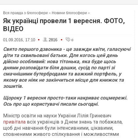
Вся правда з блогосфери
»
Новини блогосфери
»
Як українці провели 1 вересня. ФОТО,
ВІДЕО
•
•
01.09.2016, 17:10
2816
0
Свято першого дзвоника - це завжди квіти, галасуючі
діти та схвильовані батьки. Для когось цей день
дійсно особливий: нова тітонька, яка буде щось
днями розповідати біля дошки, сусід по парті зі
смачнішими бутербродами та важкий портфель, у
якому все ніяк не закінчиться місце для книжок та
зошитів.
Щороку 1 вересня просто-таки накриває соцмережі.
Ось про що користувачі писали сьогодні.
Міністр освіти на науки України Лілія Гриневич
привітала
всіх українців з Днем знань та побажала,
щоб дні навчання були інтенсивними, цікавими,
сповненими живого спілкування і можливостями