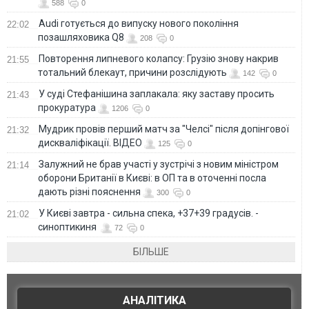
588
0
Audi готується до випуску нового покоління
22:02
позашляховика Q8
208
0
Повторення липневого колапсу: Грузію знову накрив
21:55
тотальний блекаут, причини розслідують
142
0
У суді Стефанішина заплакала: яку заставу просить
21:43
прокуратура
1206
0
Мудрик провів перший матч за "Челсі" після допінгової
21:32
дискваліфікації. ВІДЕО
125
0
Залужний не брав участі у зустрічі з новим міністром
21:14
оборони Британії в Києві: в ОП та в оточенні посла
дають різні пояснення
300
0
У Києві завтра - сильна спека, +37+39 градусів. -
21:02
синоптикиня
72
0
БІЛЬШЕ
АНАЛІТИКА