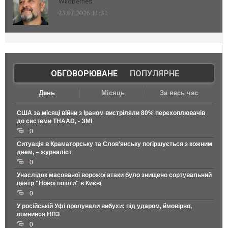
Wildberries
23.07.2026 11:31
ОБГОВОРЮВАНЕ
|
ПОПУЛЯРНЕ
День
Місяць
За весь час
США за місяці війни з Іраном вистріляли 80% перехоплювачів
до системи THAAD, - ЗМІ
0
Ситуація в Краматорську та Слов'янську погіршується з кожним
днем, – журналіст
0
Унаслідок масованої ворожої атаки було знищено сортувальний
центр "Нової пошти" в Києві
0
У російській Уфі пролунали вибухи: під ударом, ймовірно,
опинився НПЗ
0