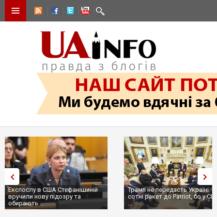
Трамп не передасть Україні
Вибух у ресторані в Москві:
сотні ракет до Patriot, бо у США
ціллю був головком ВКС Росії
...
пр...