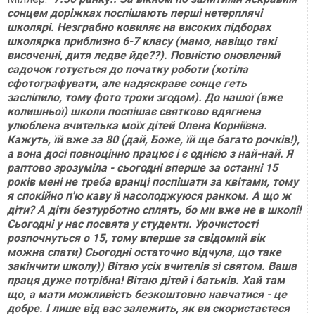
сонцем доріжках поспішають перші нетерплячі
школярі. Незграбно ковиляє на високих підборах
школярка приблизно 6-7 класу (мамо, навіщо такі
височенні, дитя ледве йде??). Повністю оновлений
садочок готується до початку роботи (хотіла
сфотографувати, але надяскраве сонце геть
засліпило, тому фото трохи згодом). До нашої (вже
колишньої) школи поспішає святково вдягнена
улюблена вчителька моїх дітей Олена Корніївна.
Кажуть, їй вже за 80 (дай, Боже, їй ще багато рочків!),
а вона досі повноцінно працює і є однією з най-най. Я
раптово зрозуміла - сьогодні вперше за останні 15
років мені не треба вранці поспішати за квітами, тому
я спокійно п'ю каву й насолоджуюся ранком. А що ж
діти? А діти безтурботно сплять, бо ми вже не в школі!
Сьогодні у нас посвята у студенти. Урочистості
розпочнуться о 15, тому вперше за свідомий вік
можна спати) Сьогодні остаточно відчула, що таке
закінчити школу)) Вітаю усіх вчителів зі святом. Ваша
праця дуже потрібна! Вітаю дітей і батьків. Хай там
що, а мати можливість безкоштовно навчатися - це
добре. І лише від вас залежить, як ви скористаєтеся