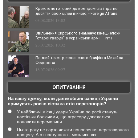
Кремль не готовий до компромісів і прагне
досягти своїх цілей війною, - Foreign Affairs
03.08.2026 13:02
Звільнення Сирського знаменує кінець епохи
"старої гвардії" в українській армії — NYT
23.07.2026 10:32
Повний текст резонансного брифінга Михайла
Федорова
18.07.2026 09:27
ОПИТУВАННЯ
На вашу думку, коли далекобійні санкції України
примусять росію сісти за стіл переговорів?
У найближчі місяці удари України по росії стануть
настільки болючими, що агресору доведеться
поновити перемовини
Цього року не варто чекати поновлення переговорного
процесу. А от наступного - можливо все