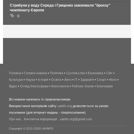
Стрибуни у воду Середа і Гриценко завоювали "бронзу"
чемпіонату Європи
0
Головна
•
Головні новини
•
Політика
•
Суспільство
•
Економіка
беспроводной
•
Світ
•
Культура
•
Наука
•
Історія
•
Освіта
•
Авто
•
IT
•
Здоров'я
интернет
•
Спорт
•
Фото
•
Відео
•
Огляд блогосфери
•
Блоголента
•
Рейтинг блогів
киев
•
Блогожаби
и
Всі новини належать їх правовласникам.
область
Використання матеріалів сайту
uainfo.org
дозволяється за умови
wimax
посилання (для інтернет-видань - гіперпосилання).
интернет
Про нас
.
Контактна інформація
.
uainfo.org@gmail.com
в
киеве
Copyright © 2011-2026 UAINFO.
и