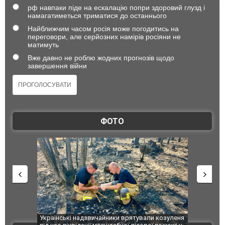
рф навпаки піде на ескалацію попри здоровий глузд і
намагатиметься триматися до останнього
Найближчим часом росія може погодитись на
переговори, але серйозних намірів росіяни не
матимуть
Вже давно не роблю жодних прогнозів щодо
завершення війни
ФОТО
шкоджено
Українські надзвичайники врятували козуленя
СБУ за спр