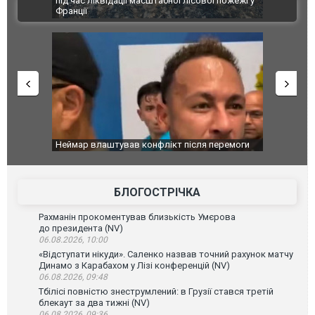
траждалі.
під час ліквідації масштабної лісової пожежі у
Болгарії з
ВІДЕО
Франції
ФОТО
й НПЗ:
Неймар влаштував конфлікт після перемоги
Мудрик про
ймасштабнішу
"Сантоса". ВІДЕО
допінгової 
БЛОГОСТРІЧКА
Рахманін прокоментував близькість Умєрова
до президента (NV)
06.08.2026, 10:00
«Відступати нікуди». Саленко назвав точний рахунок матчу
Динамо з Карабахом у Лізі конференцій (NV)
06.08.2026, 09:48
Тбілісі повністю знеструмлений: в Грузії стався третій
блекаут за два тижні (NV)
06.08.2026, 09:36