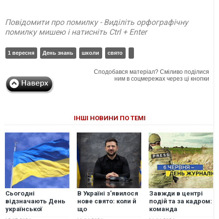
Повідомити про помилку - Виділіть орфографічну
помилку мишею і натисніть Ctrl + Enter
1 вересня
День знань
школи
свято
Сподобався матеріал? Сміливо поділися
ним в соцмережах через ці кнопки
ІНШІ НОВИНИ ПО ТЕМІ
Сьогодні
В Україні з'явилося
Завжди в центрі
відзначають День
нове свято: коли й
подій та за кадром:
української
що
команда
державності
відзначатимемо
UAINFO.org щиро