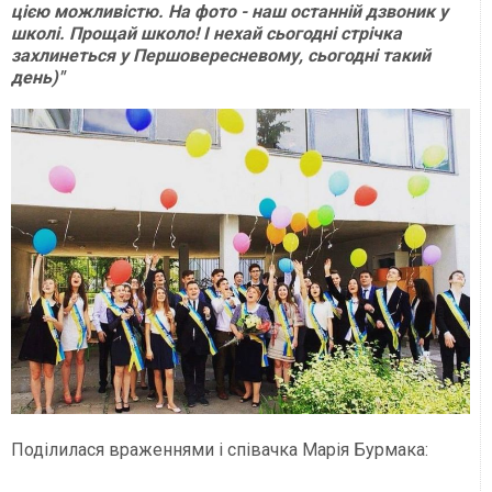
цією можливістю. На фото - наш останній дзвоник у
школі. Прощай школо! І нехай сьогодні стрічка
захлинеться у Першовересневому, сьогодні такий
день)"
Поділилася враженнями і співачка Марія Бурмака: