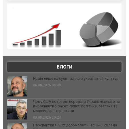
БЛОГИ
Надія лише на культ жінки в українській культурі
06.08.2026 08:49
Чому США не готові передати Україні ліцензію на
виробництво ракет Patriot: політика, безпека та
можливі альтернативи
03.08.2026 20:24
Перспектива: ЗСУ добомблять і всі інші склади