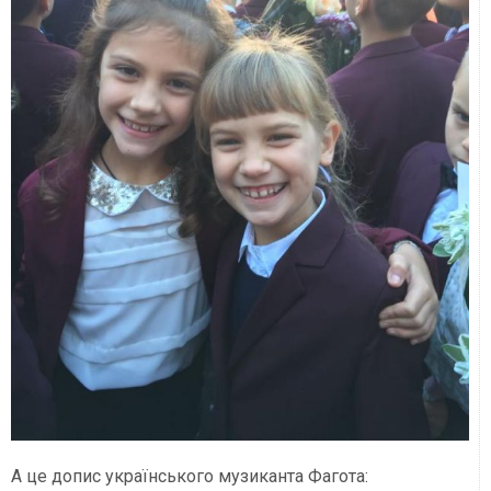
А це допис українського музиканта Фагота: