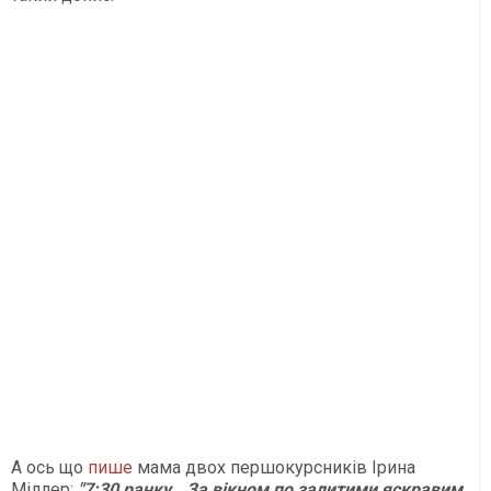
А ось що
пише
мама двох першокурсників Ірина
Міллер:
"7:30 ранку.. За вікном по залитими яскравим