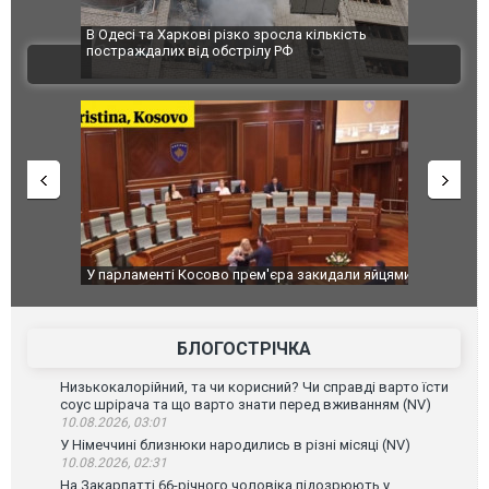
 завод
В Одесі та Харкові різко зросла кількість
Ворог завд
 100%
постраждалих від обстрілу РФ
двоє пора
ВІДЕО
після атак
ькість
У парламенті Косово прем'єра закидали яйцями
Приїхав за
до українс
зіркового 
БЛОГОСТРІЧКА
Низькокалорійний, та чи корисний? Чи справді варто їсти
соус шрірача та що варто знати перед вживанням (NV)
10.08.2026, 03:01
У Німеччині близнюки народились в різні місяці (NV)
10.08.2026, 02:31
На Закарпатті 66-річного чоловіка підозрюють у