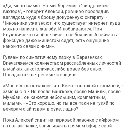
«Да, много хамят. Но мы боремся с "синдромом
вахтера", - говорит Алексей, ревниво проследив
взглядом, куда я брошу докуренную сигарету. -
Чиновники уже знают, что существует интернет, куда
можно написать жалобу. И побаиваются. При
Януковиче-то вообще ничего не боялись. А сейчас в
фейсбуке даже министры сидят, есть ощущение
какой-то связи с ними».
Гуляем по симпатичному парку в Березняках.
Впечатляемся количеством расслабленных личностей
в майках-алкоголичках либо вовсе без оных.
Попадаются нетрезвые женщины.
«Мне всегда казалось, что Киев - он такой огромный, -
замечаю я. - Но после Бангкока, после Манилы, после
Мумбаи... он кажется небольшим, компактным,
милым». - «Это хорошо, но ты все-таки не гуляй по
вечерам с айпэдом в руке, ладно?
Пока Алексей сидит на парковой лавочке с айфоном
на сэлфи-палке, записывая в прямом эфире свой