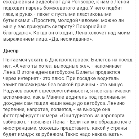
ежедневный видеоблог для Periscope, к нам с Леной
подходит парень бомжеватого вида. У него подбит
глаз, в руках - пакет с пустыми пластиковыми
бутылками: «Простите, молодой человек, можно ли
мне у вас прикурить сигарету? Покорнейше
благодарю». Когда он отходит, Лена хохочет над моим
выражением лица: «Да, неожиданно».
Днепр
Пытаемся уехать в Днепропетровск. Билетов на поезд
нет. «А чего ты хотел, выходные же», - напоминает
Лена. В итоге едем автобусом. Билеты продаются
через интернет - это плюс. При посадке водитель
хамит пассажирам без всякой причины - это минус.
Радуясь своей стрессоустойчивости, я ностальгически
вспоминаю, как в Маниле водитель под проливным
дождем сам тащил наши вещи до автобуса. Ленино
терпение, напротив, лопается, - на выходе она
фотографирует номера. «Они туристов из аэропорта
забирают, - поясняет Лена. - Если так же обращаются с
иностранцами, можешь представить, какой у страны
будет имидж за рубежом. Таких надо наказывать».