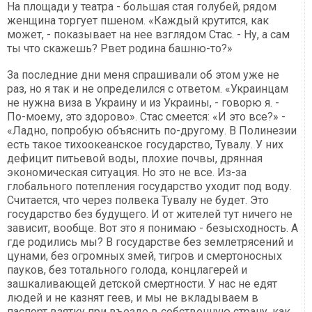
На площади у театра - большая стая голубей, рядом
женщина торгует пшеном. «Каждый крутится, как
может, - показывает на нее взглядом Стас. - Ну, а сам
ты что скажешь? Рвет родина башню-то?»
За последние дни меня спрашивали об этом уже не
раз, но я так и не определился с ответом. «Украинцам
не нужна виза в Украину и из Украины, - говорю я. -
По-моему, это здорово». Стас смеется: «И это все?» -
«Ладно, попробую объяснить по-другому. В Полинезии
есть такое тихоокеанское государство, Тувалу. У них
дефицит питьевой воды, плохие почвы, дрянная
экономическая ситуация. Но это не все. Из-за
глобального потепления государство уходит под воду.
Считается, что через полвека Тувалу не будет. Это
государство без будущего. И от жителей тут ничего не
зависит, вообще. Вот это я понимаю - безысходность. А
где родились мы? В государстве без землетрясений и
цунами, без огромных змей, тигров и смертоносных
пауков, без тотального голода, концлагерей и
зашкаливающей детской смертности. У нас не едят
людей и не казнят геев, и мы не вкладываем в
паспорт взятку при въезде в собственную страну, как