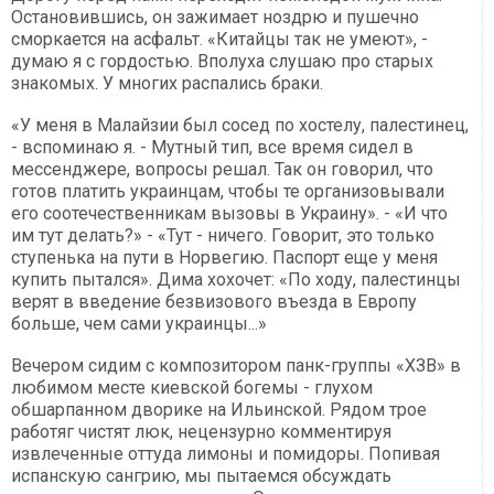
Остановившись, он зажимает ноздрю и пушечно
сморкается на асфальт. «Китайцы так не умеют», -
думаю я с гордостью. Вполуха слушаю про старых
знакомых. У многих распались браки.
«У меня в Малайзии был сосед по хостелу, палестинец,
- вспоминаю я. - Мутный тип, все время сидел в
мессенджере, вопросы решал. Так он говорил, что
готов платить украинцам, чтобы те организовывали
его соотечественникам вызовы в Украину». - «И что
им тут делать?» - «Тут - ничего. Говорит, это только
ступенька на пути в Норвегию. Паспорт еще у меня
купить пытался». Дима хохочет: «По ходу, палестинцы
верят в введение безвизового въезда в Европу
больше, чем сами украинцы...»
Вечером сидим с композитором панк-группы «ХЗВ» в
любимом месте киевской богемы - глухом
обшарпанном дворике на Ильинской. Рядом трое
работяг чистят люк, нецензурно комментируя
извлеченные оттуда лимоны и помидоры. Попивая
испанскую сангрию, мы пытаемся обсуждать