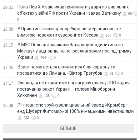
Папа Лев XIV закликав припинити удари по цивільних
19:01
об'єктах у війні РФ проти України - заява Ватикану
66
0
У Приштині зняли прапор України: мер пояснив це
18:38
вимогою поважати суверенітет Косова
186
0
У МЗС Польщі закликали Захарову «подивитися на
18:15
Москву» у відповідь на погрозливі заяви про підтримку
України
404
0
Ворог намагається вклинитися біля кордону та
17:40
прорватися до Лимана, - Віктор Трегубов
81
0
Фінляндія не ставитиме під загрозу власну ППО задля
17:17
постачання ракет Україні — голова Міноборони
Хяккянен
135
0
РФ повністю зруйнували цивільний завод «Кромберг
16:39
енд Шуберт Житомир» зі 100% німецькими інвестиціями
422
0
БІЛЬШЕ