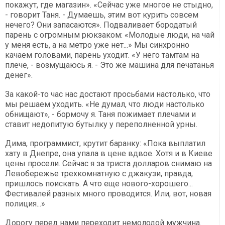
покажут, где магазин». «Сейчас уже многое не стыдно,
- говорит Таня. - Думаешь, этим вот курить совсем
нечего? Они запасаются». Подваливает бородатый
парень с огромным рюкзаком: «Молодые люди, на чай
у меня есть, а на метро уже нет...» Мы синхронно
качаем головами, парень уходит. «У него тамтам на
плече, - возмущаюсь я. - Это же машина для печатанья
денег».
За какой-то час нас достают просьбами настолько, что
мы решаем уходить. «Не думал, что люди настолько
обнищают», - бормочу я. Таня пожимает плечами и
ставит недопитую бутылку у переполненной урны.
Дима, программист, крутит баранку: «Пока выплатил
хату в Днепре, она упала в цене вдвое. Хотя и в Киеве
цены просели. Сейчас я за триста долларов снимаю на
Левобережье трехкомнатную с джакузи, правда,
пришлось поискать. А что еще нового-хорошего...
Фестивалей разных много проводится. Или, вот, новая
полиция...»
Дорогу перед нами переходит немолодой мужчина.