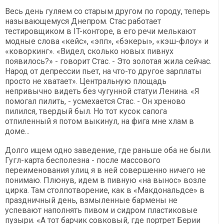
Весь день гуляем со старым другом по городу, теперь
называющемуся Днепром. Стас работает
тестировщиком в IT-конторе, в его речи мелькают
модные слова «кейс», «эпп», «бэкеры», «кэш-флоу» и
«коворкинг». «Видел, сколько новых пивнух
появилось?» - говорит Стас. - Это золотая жила сейчас.
Народ от депрессии пьет, на что-то другое зарплаты
просто не хватает». Центральную площадь
непривычно видеть без чугунной статуи Ленина. «Я
помогал пилить, - усмехается Стас. - Он хреново
пилился, твердый был. Но тот кусок сапога
отпиленный я потом выкинул, на фига мне хлам в
доме...
Долго ищем одно заведение, где раньше оба не были.
Гугл-карта бесполезна - после массового
переименования улиц я в ней совершенно ничего не
понимаю. Плюнув, идем в пивную «на вынос» возле
цирка. Там столпотворение, как в «Макдональдсе» в
праздничный день, взмыленные бармены не
успевают наполнять пивом и сидром пластиковые
пузыри. «А тот барчик совковый, где портрет Берии