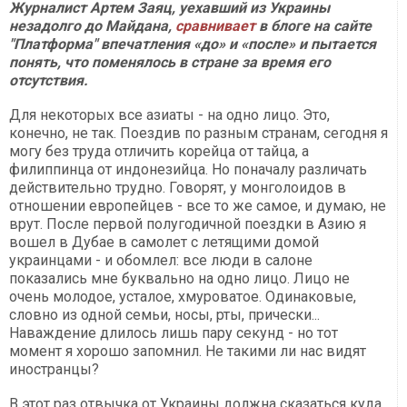
Журналист Артем Заяц, уехавший из Украины
незадолго до Майдана,
сравнивает
в блоге на сайте
"Платформа" впечатления «до» и «после» и пытается
понять, что поменялось в стране за время его
отсутствия.
Для некоторых все азиаты - на одно лицо. Это,
конечно, не так. Поездив по разным странам, сегодня я
могу без труда отличить корейца от тайца, а
филиппинца от индонезийца. Но поначалу различать
действительно трудно. Говорят, у монголоидов в
отношении европейцев - все то же самое, и думаю, не
врут. После первой полугодичной поездки в Азию я
вошел в Дубае в самолет с летящими домой
украинцами - и обомлел: все люди в салоне
показались мне буквально на одно лицо. Лицо не
очень молодое, усталое, хмуроватое. Одинаковые,
словно из одной семьи, носы, рты, прически...
Наваждение длилось лишь пару секунд - но тот
момент я хорошо запомнил. Не такими ли нас видят
иностранцы?
В этот раз отвычка от Украины должна сказаться куда