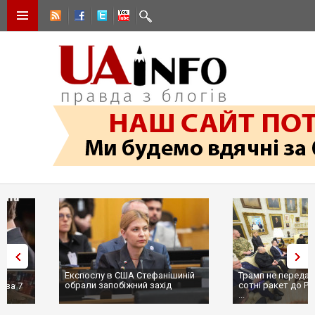
Експослу в США Стефанішиній
Трамп не передасть Україні
обрали запобіжний захід
сотні ракет до Patriot, бо у С
...