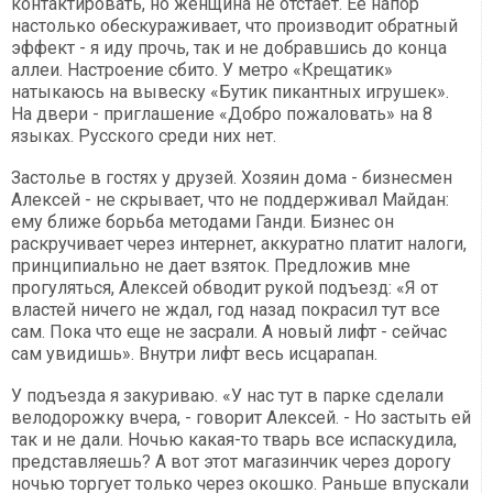
контактировать, но женщина не отстает. Ее напор
настолько обескураживает, что производит обратный
эффект - я иду прочь, так и не добравшись до конца
аллеи. Настроение сбито. У метро «Крещатик»
натыкаюсь на вывеску «Бутик пикантных игрушек».
На двери - приглашение «Добро пожаловать» на 8
языках. Русского среди них нет.
Застолье в гостях у друзей. Хозяин дома - бизнесмен
Алексей - не скрывает, что не поддерживал Майдан:
ему ближе борьба методами Ганди. Бизнес он
раскручивает через интернет, аккуратно платит налоги,
принципиально не дает взяток. Предложив мне
прогуляться, Алексей обводит рукой подъезд: «Я от
властей ничего не ждал, год назад покрасил тут все
сам. Пока что еще не засрали. А новый лифт - сейчас
сам увидишь». Внутри лифт весь исцарапан.
У подъезда я закуриваю. «У нас тут в парке сделали
велодорожку вчера, - говорит Алексей. - Но застыть ей
так и не дали. Ночью какая-то тварь все испаскудила,
представляешь? А вот этот магазинчик через дорогу
ночью торгует только через окошко. Раньше впускали