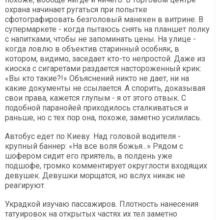
охрана начинает ругаться при попытке
сфотографировать безголовый манекен в витрине. В
супермаркете - когда пытаюсь снять на планшет полку
с напитками, чтобы не запоминать цены. На улице -
когда ловлю в объектив старинный особняк, в
котором, видимо, заседает кто-то непростой. Даже из
киоска с сигаретами раздается настороженный крик:
«Вы кто такие?!» Объяснений никто не дает, ни на
какие документы не ссылается. А спорить, доказывая
свои права, кажется глупым - я от этого отвык. С
подобной паранойей приходилось сталкиваться и
раньше, но с тех пор она, похоже, заметно усилилась.
Автобус едет по Киеву. Над головой водителя -
крупный баннер: «На все воля божья...» Рядом с
шофером сидит его приятель, в полдень уже
подшофе, громко комментирует округлости входящих
девушек. Девушки морщатся, но вслух никак не
реагируют.
Украдкой изучаю пассажиров. Плотность нанесения
татуировок на открытых частях их тел заметно