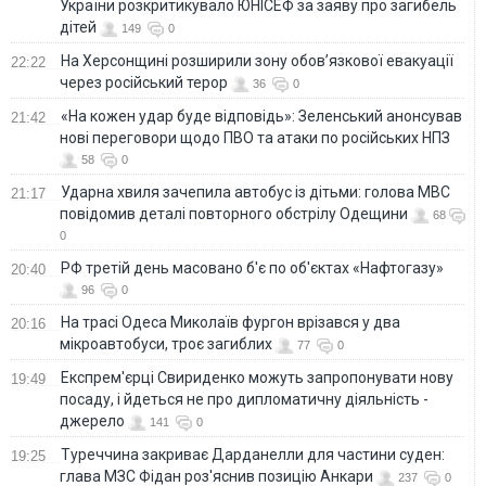
України розкритикувало ЮНІСЕФ за заяву про загибель
дітей
149
0
На Херсонщині розширили зону обов’язкової евакуації
22:22
через російський терор
36
0
«На кожен удар буде відповідь»: Зеленський анонсував
21:42
нові переговори щодо ПВО та атаки по російських НПЗ
58
0
Ударна хвиля зачепила автобус із дітьми: голова МВС
21:17
повідомив деталі повторного обстрілу Одещини
68
0
РФ третій день масовано б'є по об'єктах «Нафтогазу»
20:40
96
0
На трасі Одеса Миколаїв фургон врізався у два
20:16
мікроавтобуси, троє загиблих
77
0
Експрем'єрці Свириденко можуть запропонувати нову
19:49
посаду, і йдеться не про дипломатичну діяльність -
джерело
141
0
Туреччина закриває Дарданелли для частини суден:
19:25
глава МЗС Фідан роз'яснив позицію Анкари
237
0