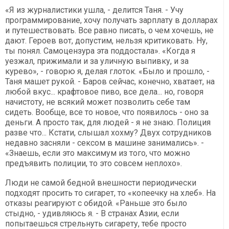
«Я из журналистики ушла, - делится Таня. - Учу
программирование, хочу получать зарплату в долларах
и путешествовать. Все равно писать, о чем хочешь, не
дают. Героев вот, допустим, нельзя критиковать. Ну,
ты понял. Самоцензура эта поддостала». «Когда я
уезжал, прижимали и за уличную выпивку, и за
курево», - говорю я, делая глоток. «Было и прошло, -
Таня машет рукой. - Баров сейчас, конечно, хватает, на
любой вкус... крафтовое пиво, все дела... но, говоря
начистоту, не всякий может позволить себе там
сидеть. Вообще, все то новое, что появилось - оно за
деньги. А просто так, для людей - я не знаю. Полиция
разве что... Кстати, слышал хохму? Двух сотрудников
недавно засняли - сексом в машине занимались». -
«Знаешь, если это максимум из того, что можно
предъявить полиции, то это совсем неплохо».
Люди не самой бедной внешности периодически
подходят просить то сигарет, то «копеечку на хлеб». На
отказы реагируют с обидой. «Раньше это было
стыдно, - удивляюсь я. - В странах Азии, если
попытаешься стрельнуть сигарету, тебе просто