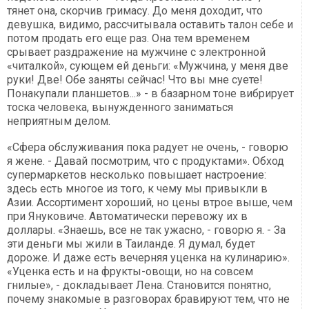
тянет она, скорчив гримасу. До меня доходит, что
девушка, видимо, рассчитывала оставить талон себе и
потом продать его еще раз. Она тем временем
срывает раздражение на мужчине с электронной
«читалкой», сующем ей деньги: «Мужчина, у меня две
руки! Две! Обе заняты сейчас! Что вы мне суете!
Понакупали планшетов...» - в базарном тоне вибрирует
тоска человека, вынужденного заниматься
неприятным делом.
«Сфера обслуживания пока радует не очень, - говорю
я жене. - Давай посмотрим, что с продуктами». Обход
супермаркетов несколько повышает настроение:
здесь есть многое из того, к чему мы привыкли в
Азии. Ассортимент хороший, но цены втрое выше, чем
при Януковиче. Автоматически перевожу их в
доллары. «Знаешь, все не так ужасно, - говорю я. - За
эти деньги мы жили в Таиланде. Я думал, будет
дороже. И даже есть вечерняя уценка на кулинарию».
«Уценка есть и на фрукты-овощи, но на совсем
гнилые», - докладывает Лена. Становится понятно,
почему знакомые в разговорах бравируют тем, что не