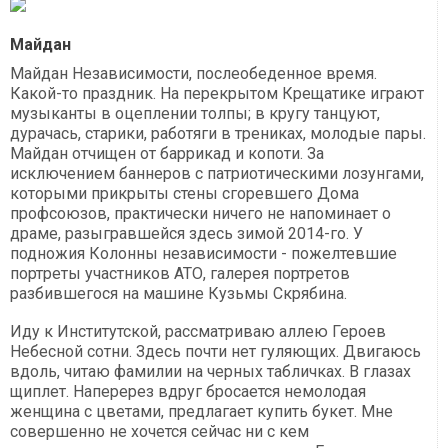
Майдан
Майдан Независимости, послеобеденное время.
Какой-то праздник. На перекрытом Крещатике играют
музыканты в оцеплении толпы; в кругу танцуют,
дурачась, старики, работяги в трениках, молодые пары.
Майдан отчищен от баррикад и копоти. За
исключением баннеров с патриотическими лозунгами,
которыми прикрыты стены сгоревшего Дома
профсоюзов, практически ничего не напоминает о
драме, разыгравшейся здесь зимой 2014-го. У
подножия Колонны независимости - пожелтевшие
портреты участников АТО, галерея портретов
разбившегося на машине Кузьмы Скрябина.
Иду к Институтской, рассматриваю аллею Героев
Небесной сотни. Здесь почти нет гуляющих. Двигаюсь
вдоль, читаю фамилии на черных табличках. В глазах
щиплет. Наперерез вдруг бросается немолодая
женщина с цветами, предлагает купить букет. Мне
совершенно не хочется сейчас ни с кем