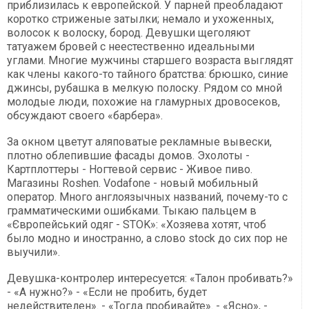
приблизилась к европейской. У парней преобладают
коротко стриженые затылки; немало и ухоженных,
волосок к волоску, бород. Девушки щеголяют
татуажем бровей с неестественно идеальными
углами. Многие мужчины старшего возраста выглядят
как члены какого-то тайного братства: брюшко, синие
джинсы, рубашка в мелкую полоску. Рядом со мной
молодые люди, похожие на гламурных дровосеков,
обсуждают своего «барбера».
За окном цветут аляповатые рекламные вывески,
плотно облепившие фасады домов. Эхолоты -
Картплоттеры - Ногтевой сервис - Живое пиво.
Магазины Roshen. Vodafone - новый мобильный
оператор. Много англоязычных названий, почему-то с
грамматическими ошибками. Тыкаю пальцем в
«Європейський одяг - STOK»: «Хозяева хотят, чтоб
было модно и иностранно, а слово stock до сих пор не
выучили».
Девушка-контролер интересуется: «Талон пробивать?»
- «А нужно?» - «Если не пробить, будет
недействителен». - «Тогда пробивайте». - «Ясно», -