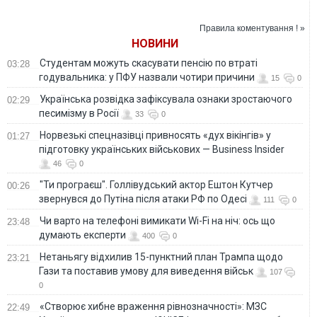
Правила коментування ! »
НОВИНИ
Студентам можуть скасувати пенсію по втраті
03:28
годувальника: у ПФУ назвали чотири причини
15
0
Українська розвідка зафіксувала ознаки зростаючого
02:29
песимізму в Росії
33
0
Норвезькі спецназівці привносять «дух вікінгів» у
01:27
підготовку українських військових — Business Insider
46
0
"Ти програєш". Голлівудський актор Ештон Кутчер
00:26
звернувся до Путіна після атаки РФ по Одесі
111
0
Чи варто на телефонi вимикати Wi-Fi на ніч: ось що
23:48
думають експерти
400
0
Нетаньягу відхилив 15-пунктний план Трампа щодо
23:21
Гази та поставив умову для виведення військ
107
0
«Створює хибне враження рівнозначності»: МЗС
22:49