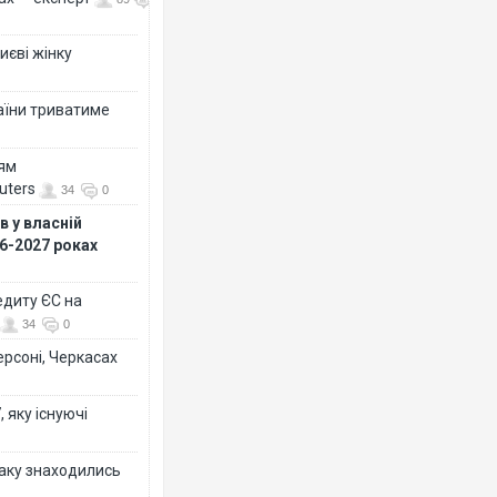
иєві жінку
раїни триватиме
ням
uters
34
0
 у власній
26-2027 роках
едиту ЄС на
34
0
ерсоні, Черкасах
 яку існуючі
таку знаходились