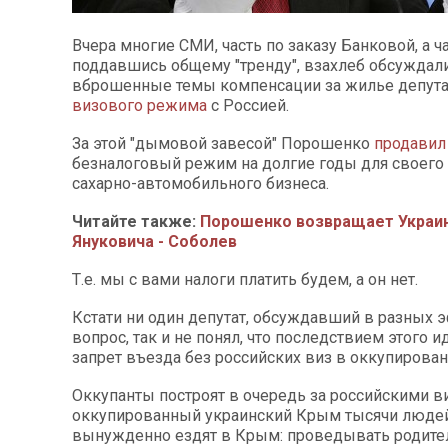
Вчера многие СМИ, часть по заказу Банковой, а ч
поддавшись общему "тренду", взахлеб обсуждал
вброшенные темы компенсации за жилье депута
визового режима
с Россией.
За этой "дымовой завесой" Порошенко
продавил
безналоговый режим на долгие годы для своего
сахарно-автомобильного бизнеса.
Читайте также:
Порошенко возвращает Украин
Януковича - Соболев
Т.е. мы с вами налоги платить будем, а он нет.
Кстати ни один депутат, обсуждавший в разных 
вопрос, так и не понял, что последствием этого 
запрет въезда без российских виз в оккупирова
Оккупанты построят в очередь за российскими в
оккупированный украинский Крым тысячи людей
вынужденно ездят в Крым: проведывать родител