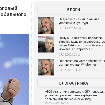
логовый
БЛОГИ
мобильного
Надія лише на культ жінки в
українській культурі
06.08.2026 08:49
Чому США не готові передати
Україні ліцензію на виробництв
ракет Patriot: політика, безпека 
можливі альтернативи
03.08.2026 20:24
Перспектива: ЗСУ добомблять і
всі інші склади Wildberries
23.07.2026 11:31
БЛОГОСТРІЧКА
«ФСБ стане ким завгодно». СБУ попереди
українців про нові схеми вербування
російськими спецслужбами (NV)
06.08.2026, 16:24