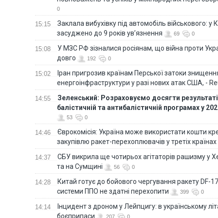
0
Заклала вибухівку під автомобіль військового: у К
15:15
засуджено до 9 років ув’язнення
69
0
У МЗС РФ зізналися росіянам, що війна проти Ук
15:08
довго
192
0
Іран пригрозив країнам Перської затоки знищен
15:02
енергоінфраструктури у разі нових атак США, - Re
Зеленський: Розраховуємо досягти результатів
14:55
балістичній та антибалістичній програмах у 20
53
0
Єврокомісія: Україна може використати кошти кр
14:46
закупівлю ракет-перехоплювачів у третіх країнах
СБУ викрила ще чотирьох агітаторів рашизму у Х
14:37
та на Сумщині
56
0
Китай готує до бойового чергування ракету DF-17,
14:28
системи ППО не здатні перехопити
399
0
Інцидент з дроном у Лейпцигу: в українському лі
14:14
боєприпаси
207
0