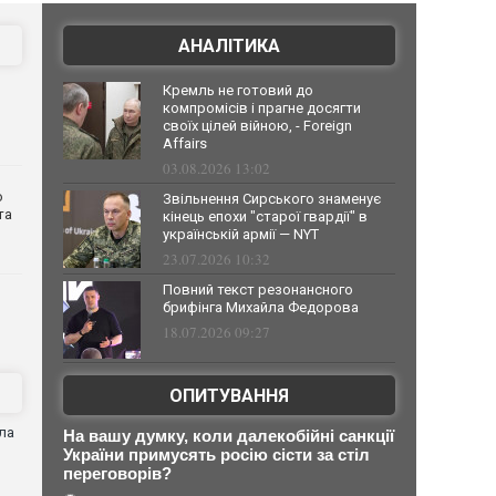
АНАЛІТИКА
Кремль не готовий до
компромісів і прагне досягти
своїх цілей війною, - Foreign
Affairs
03.08.2026 13:02
о
Звільнення Сирського знаменує
та
кінець епохи "старої гвардії" в
українській армії — NYT
23.07.2026 10:32
Повний текст резонансного
брифінга Михайла Федорова
18.07.2026 09:27
ОПИТУВАННЯ
ла
На вашу думку, коли далекобійні санкції
України примусять росію сісти за стіл
переговорів?