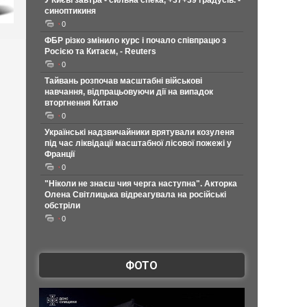
У Києві завтра - сильна спека, +37+39 градусів. -
синоптикиня
0
ФБР різко змінило курс і почало співпрацю з
Росією та Китаєм, - Reuters
0
Тайвань розпочав масштабні військові
навчання, відпрацьовуючи дії на випадок
вторгнення Китаю
0
Українські надзвичайники врятували козуленя
під час ліквідації масштабної лісової пожежі у
Франції
0
"Ніколи не знаєш чия черга наступна". Акторка
Олена Світлицька відреагувала на російські
обстріли
0
ФОТО