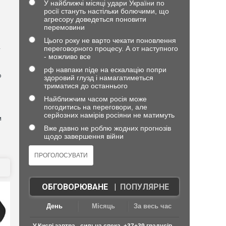
У найближчі місяці удари України по
росії стануть настільки болючими, що
агресору доведеться поновити
)
перемовини
Цього року не варто чекати поновлення
переговорного процесу. А от наступного
—
- можливо все
рф навпаки піде на ескалацію попри
о
здоровий глузд і намагатиметься
триматися до останнього
Найближчим часом росія може
погодитись на переговори, але
серйозних намірів росіяни не матимуть
и
Вже давно не роблю жодних прогнозів
щодо завершення війни
ОБГОВОРЮВАНЕ
|
ПОПУЛЯРНЕ
День
Місяць
За весь час