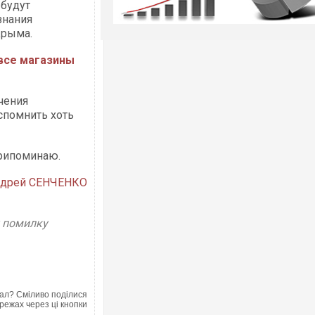
 будут
знания
Крыма.
 все магазины
чения
спомнить хоть
припоминаю.
дрей СЕНЧЕНКО
у помилку
ал? Сміливо поділися
режах через ці кнопки