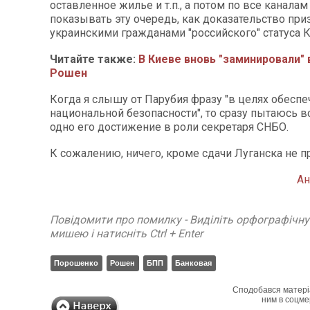
оставленное жилье и т.п., а потом по все каналам
показывать эту очередь, как доказательство при
украинскими гражданами "российского" статуса 
Читайте также:
В Киеве вновь "заминировали"
Рошен
Когда я слышу от Парубия фразу "в целях обеспе
национальной безопасности", то сразу пытаюсь в
одно его достижение в роли секретаря СНБО.
К сожалению, ничего, кроме сдачи Луганска не 
Ан
Повідомити про помилку - Виділіть орфографічн
мишею і натисніть Ctrl + Enter
Порошенко
Рошен
БПП
Банковая
Сподобався матері
ним в соцме