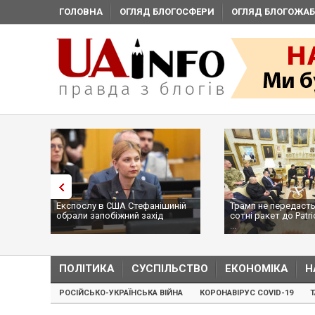
ГОЛОВНА
ОГЛЯД БЛОГОСФЕРИ
ОГЛЯД БЛОГОЖАБ
Експослу в США Стефанішиній
Трамп не передасть
обрали запобіжний захід
сотні ракет до Patri
...
ПОЛІТИКА
СУСПІЛЬСТВО
ЕКОНОМІКА
Н
РОСІЙСЬКО-УКРАЇНСЬКА ВІЙНА
КОРОНАВІРУС COVID-19