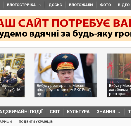
БЛОГОСТРІЧКА
ДОСЬЄ
БЛОГОЖАБИ
ФОТО
ВІДЕО
 Україні
Вибух у ресторані в Москві:
Вибух у Мос
ot, бо у США
ціллю був головком ВКС Росії,
загиблими: 
пр...
ресторан...
АДЗВИЧАЙНІ ПОДІЇ
СВІТ
КУЛЬТУРА
ЗНАННЯ
ТАРИФИ
ПОДВИГИ УКРАЇНЦІВ