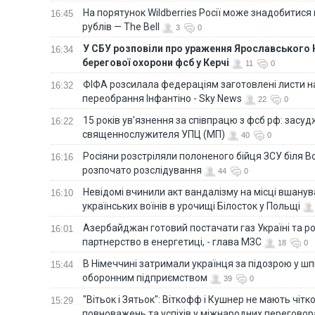
На порятунок Wildberries Росії може знадобитися
16:45
рублів — The Bell
3
0
У СБУ розповіли про ураження Ярославського 
16:34
берегової охорони фсб у Керчі
11
0
ФІФА розсилала федераціям заготовлені листи н
16:32
переобрання Інфантіно - Sky News
22
0
15 років ув’язнення за співпрацю з фсб рф: засу
16:22
священнослужителя УПЦ (МП)
40
0
Росіяни розстріляли полоненого бійця ЗСУ біля В
16:16
розпочато розслідування
44
0
Невідомі вчинили акт вандалізму на місці вшану
16:10
українських воїнів в урочищі Білосток у Польщі
Азербайджан готовий постачати газ Україні та 
16:01
партнерство в енергетиці, - глава МЗС
18
0
В Німеччині затримали українця за підозрою у шп
15:44
оборонним підприємством
39
0
"Вітьок і Зятьок": Віткофф і Кушнер не мають чіт
15:29
повноважень та успіхів у міжнародних переговор