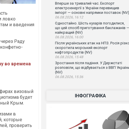
Вперше за тривалий час. Експорт
електроенергії з України перевищив
асть
імпорт — основні напрямки поставок (NV
06.08.2026, 16:12
и ловко
Одностайно. Шість кухарів погодилися,
там и введения
що цей спосіб приготування баклажанів 
найкращий (NV)
06.08.2026, 16:00
через Раду
Після українських атак на НПЗ. Росія різк
 конфетно-
скоротила морський експорт
нафтопродуктів (NV)
06.08.2026, 15:48
Зростання після падіння. У Держстаті
у во времена
розповіли, що відбувається з ВВП Україн
(NV)
06.08.2026, 15:36
эфирах визовый
ІНФОГРАФІКА
идиотизма будет
нный Крым.
изами в
, которые
ей, проверить