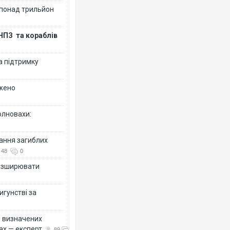
 понад трильйон
НПЗ та кораблів
а підтримку
джено
олновахи:
вання загиблих
48
0
розширювати
игунстві за
ко визначених
ах — експерт
89