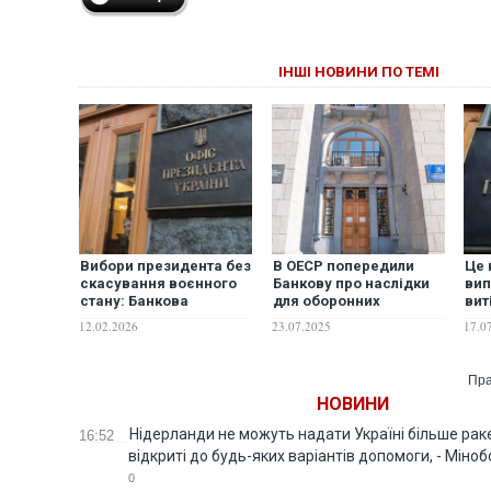
ІНШІ НОВИНИ ПО ТЕМІ
Вибори президента без
В ОЕСР попередили
Це 
скасування воєнного
Банкову про наслідки
вип
стану: Банкова
для оборонних
вит
розглядає цей
інвестицій в Україну
зах
12.02.2026
23.07.2025
17.0
сценарій як базовий, —
через атаку на
– F
ЗМІ
антикорупційні органи
Пра
НОВИНИ
Нідерланди не можуть надати Україні більше ракет
16:52
відкриті до будь-яких варіантів допомоги, - Міно
0