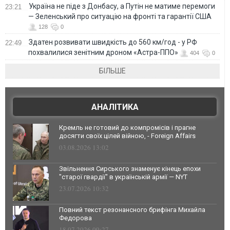
Україна не піде з Донбасу, а Путін не матиме перемоги
23:21
— Зеленський про ситуацію на фронті та гарантії США
128
0
Здатен розвивати швидкість до 560 км/год - у РФ
22:49
похвалилися зенітним дроном «Астра-ППО»
404
0
БІЛЬШЕ
АНАЛІТИКА
Кремль не готовий до компромісів і прагне
досягти своїх цілей війною, - Foreign Affairs
03.08.2026 13:02
Звільнення Сирського знаменує кінець епохи
"старої гвардії" в українській армії — NYT
23.07.2026 10:32
Повний текст резонансного брифінга Михайла
Федорова
18.07.2026 09:27