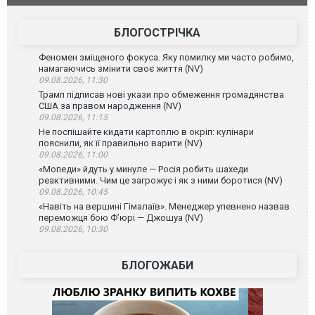
лаха
БЛОГОСТРІЧКА
Феномен зміщеного фокуса. Яку помилку ми часто робимо,
намагаючись змінити своє життя (NV)
09.08.2026, 11:30
Трамп підписав нові укази про обмеження громадянства
США за правом народження (NV)
09.08.2026, 11:15
Не поспішайте кидати картоплю в окріп: кулінари
пояснили, як її правильно варити (NV)
09.08.2026, 11:00
«Мопеди» йдуть у минуле — Росія робить шахеди
реактивними. Чим це загрожує і як з ними боротися (NV)
09.08.2026, 10:45
«Навіть на вершині Гімалаїв». Менеджер упевнено назвав
переможця бою Ф’юрі — Джошуа (NV)
09.08.2026, 10:30
БЛОГОЖАБИ