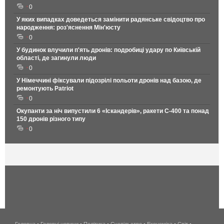
0
У яких випадках доведеться замінити радянське свідоцтво про
народження: роз'яснення Мін'юсту
0
У будинок влучили п'ять дронів: подробиці удару по Київській
області, де загинули люди
0
У Німеччині фіксували підозрілі польоти дронів над базою, де
ремонтують Patriot
0
Окупанти за ніч випустили 6 «Іскандерів», ракети С-400 та понад
150 дронів різного типу
0