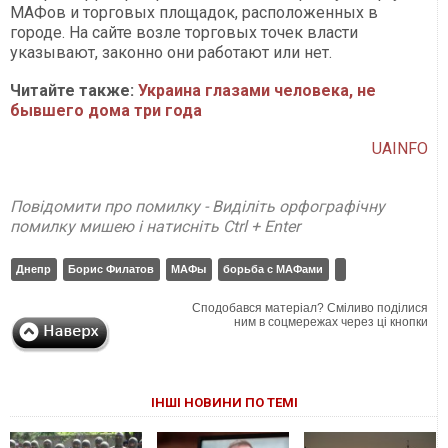
МАФов и торговых площадок, расположенных в
городе. На сайте возле торговых точек власти
указывают, законно они работают или нет.
Читайте также:
Украина глазами человека, не
бывшего дома три года
UAINFO
Повідомити про помилку - Виділіть орфографічну
помилку мишею і натисніть Ctrl + Enter
Днепр
Борис Филатов
МАФы
борьба с МАФами
Сподобався матеріал? Сміливо поділися
ним в соцмережах через ці кнопки
ІНШІ НОВИНИ ПО ТЕМІ