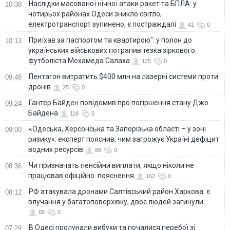
Наслідки масованої нічної атаки ракет та БПЛА: у
10:38
чотирьох районах Одеси зникло світло,
електротранспорт зупинено, є постраждалі
41
0
Приїхав за паспортом та квартирою": у полон до
10:13
українських військових потрапив тезка зіркового
футболіста Мохамеда Салаха
125
0
Пентагон витратить $400 млн на лазерні системи проти
09:48
дронів
25
0
Гантер Байден повідомив про погіршення стану Джо
09:24
Байдена
118
0
«Одеська, Херсонська та Запорізька області – у зоні
09:00
ризику»: експерт пояснив, чим загрожує Україні дефіцит
водних ресурсів
88
0
Чи призначать пенсійни виплати, якщо ніколи не
08:36
працював офіційно: пояснення
162
0
РФ атакувала дронами Салтівський район Харкова: є
08:12
влучання у багатоповерхівку, двоє людей загинули
68
0
В Одесі пролунали вибухи та почалися перебої зі
07:29