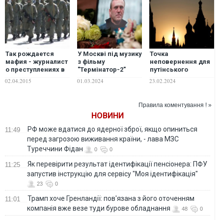
Так рождается
У Москві під музику
Точка
мафия - журналист
з фільму
неповернення для
о преступлениях в
"Термінатор-2"
путінського
добровольческих
поховали Олексія
режиму
02.04.2015
01.03.2024
23.02.2024
батальонах
Навального. ВІДЕО
Правила коментування ! »
НОВИНИ
РФ може вдатися до ядерної зброї, якщо опиниться
11:49
перед загрозою виживання країни, - лава МЗС
Туреччини Фідан
0
0
Як перевірити результат ідентифікації пенсіонера: ПФУ
11:25
запустив інструкцію для сервісу "Моя ідентифікація"
23
0
Трамп хоче Гренландії: пов'язана з його оточенням
11:01
компанія вже везе туди бурове обладнання
48
0