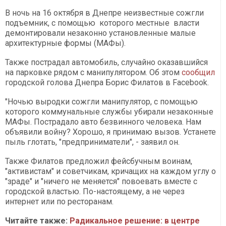
В ночь на 16 октября в Днепре неизвестные сожгли
подъемник, с помощью которого местные власти
демонтировали незаконно установленные малые
архитектурные формы (МАФы).
Также пострадал автомобиль, случайно оказавшийся
на парковке рядом с манипулятором. Об этом
сообщил
городской голова Днепра Борис Филатов в Facebook.
"Ночью выродки сожгли манипулятор, с помощью
которого коммунальные службы убирали незаконные
МАФы. Пострадало авто безвинного человека. Нам
объявили войну? Хорошо, я принимаю вызов. Устанете
пыль глотать, "предприниматели", - заявил он.
Также Филатов предложил фейсбучным воинам,
"активистам" и советчикам, кричащих на каждом углу о
"зраде" и "ничего не меняется" повоевать вместе с
городской властью. По-настоящему, а не через
интернет или по ресторанам.
Читайте также:
Радикальное решение: в центре