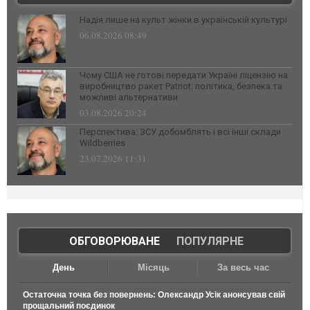
Надія лише на культ жінки в українській культурі
06.08.2026 08:49
Чому США не готові передати Україні ліцензію на
виробництво ракет Patriot: політика, безпека та
можливі альтернативи
03.08.2026 20:24
Перспектива: ЗСУ добомблять і всі інші склади
Wildberries
23.07.2026 11:31
ОБГОВОРЮВАНЕ
|
ПОПУЛЯРНЕ
День
Місяць
За весь час
Остаточна точка без повернень: Олександр Усік анонсував свій
прощальний поєдинок