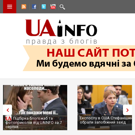
Експослу в США Стефанішині
Підбірка блогожаб та
обрали запобіжний захід
фотоприколів від UAINFO за 7
серпня