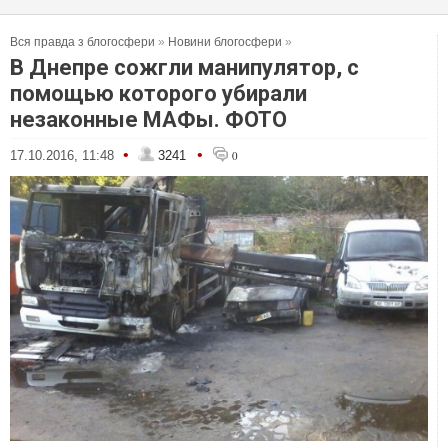
Вся правда з блогосфери
»
Новини блогосфери
»
В Днепре сожгли манипулятор, с
помощью которого убирали
незаконные МАФы. ФОТО
•
•
17.10.2016, 11:48
3241
0