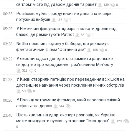
світлом: місто під ударом дронів та ракет
139
0
Російському Бєлгороду вночі не дала спати серія
06:33
потужних вибухів
117
0
У Німеччині фіксували підозрілі польоти дронів над
05:25
базою, де ремонтують Patriot
65
0
Netflix поселив людину у білборді, що рекламує
03:28
фантастичний фільм "Останній дім"
155
0
У яких випадках доведеться замінити радянське
02:22
свідоцтво про народження: роз'яснення Мін'юсту
311
0
У Києві створили петицію про переведення всіх шкіл на
01:28
дистанціне навчання через посилення нічних обстрілів
59
0
У Польщі затримали фермера, який переорав свіжий
00:26
асфальт на дорозі
544
0
Шість хвилин на удар: експерт розповів, як Україна
23:48
може знищувати пускові установки "Іскандерів"
1290
0