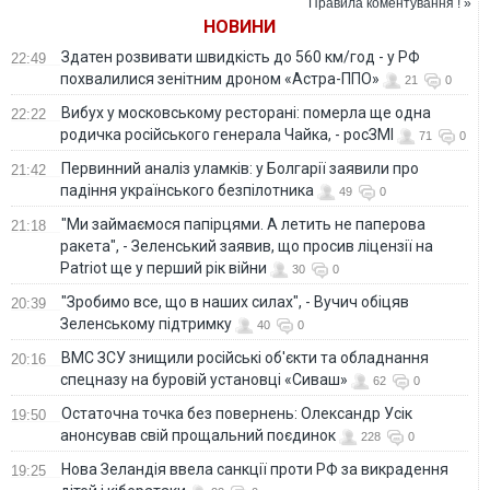
Правила коментування ! »
НОВИНИ
Здатен розвивати швидкість до 560 км/год - у РФ
22:49
похвалилися зенітним дроном «Астра-ППО»
21
0
Вибух у московському ресторані: померла ще одна
22:22
родичка російського генерала Чайка, - росЗМІ
71
0
Первинний аналіз уламків: у Болгарії заявили про
21:42
падіння українського безпілотника
49
0
"Ми займаємося папірцями. А летить не паперова
21:18
ракета", - Зеленський заявив, що просив ліцензії на
Patriot ще у перший рік війни
30
0
"Зробимо все, що в наших силах", - Вучич обіцяв
20:39
Зеленському підтримку
40
0
ВМС ЗСУ знищили російські об'єкти та обладнання
20:16
спецназу на буровій установці «Сиваш»
62
0
Остаточна точка без повернень: Олександр Усік
19:50
анонсував свій прощальний поєдинок
228
0
Нова Зеландія ввела санкції проти РФ за викрадення
19:25