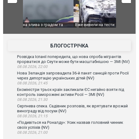
дом та
Вже вивели на тести: Ferrari готує оновлення
Вийшов тре
позашляховика Purosangue. ВІДЕО
фільму "Аф
БЛОГОСТРІЧКА
Розвідка Іспанії попередила, що нова спроба мігрантів
прорватися до Сеути може бути масштабнішою — ЗМІ (NV)
08.08.2026, 22:00
Нова Зеландія запровадила 36-й пакет санкцій проти Росії
через депортацію українських дітей (NV)
08.08.2026, 21:45
Ексміністри трьох країн закликали ЄС негайно взяти під
контроль заморожені активи Росії — ЗМІ (NV)
08.08.2026, 21:30
Серпнева спека. Садівник розповів, як врятувати врожай
винограду від посухи (NV)
08.08.2026, 21:15
«Подивіться на Роналду»: Усик назвав головний чинник
своїх успіхів (NV)
08.08.2026, 21:00