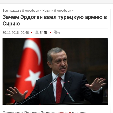
Вся правда з блогосфери
»
Новини блогосфери
»
Зачем Эрдоган ввел турецкую армию в
Сирию
•
•
30.11.2016, 09:46
5445
0
Президент Реджеп Эрдоган
сделал
важное