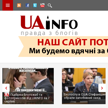
Експослу в США Стефанішині
Підбірка блогожаб та
обрали запобіжний захід
фотоприколів від UAINFO за 7
серпня