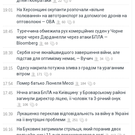
дітей і кібератаки
22
0
На Херсонщині окупанти розпочали «вільне
19:01
полювання» на автотранспорт за допомогою дронів на
оптоволокні — ОВА
60
0
Туреччина обмежила рух комерційних суден у Чорне
18:45
море через Дарданелли через атаки БПЛА —
Bloomberg
68
0
Сербія хоче якнайшвидшого завершення війни, але
18:38
підстав для оптимізму немає, — Вучич
34
0
Одесу накрила потужна злива з градом та ураганним
18:15
вітром
171
0
Помер батько Ліонеля Мессі
17:54
184
0
Нічна атака БпЛА на Київщину: у Броварському районі
17:45
загинули директор ліцею, її чоловік та 3-річний онук
106
0
Лукашенко переклав відповідальність за війну в Україні
16:39
на її внутрішні проблеми
251
0
На Буковині затримали стрільця, який поранив двох
16:16
поліцейських і 11 днів переховувався в селі