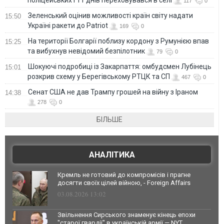
117
0
Зеленський оцінив можливості країн світу надати
15:50
Україні ракети до Patriot
169
0
На території Болгарії поблизу кордону з Румунією впав
15:25
та вибухнув невідомий безпілотник
79
0
Шокуючі подробиці із Закарпаття: омбудсмен Лубінець
15:01
розкрив схему у Берегівському РТЦК та СП
467
0
Сенат США не дав Трампу грошей на війну з Іраном
14:38
278
0
БІЛЬШЕ
АНАЛІТИКА
Кремль не готовий до компромісів і прагне
досягти своїх цілей війною, - Foreign Affairs
03.08.2026 13:02
Звільнення Сирського знаменує кінець епохи
"старої гвардії" в українській армії — NYT