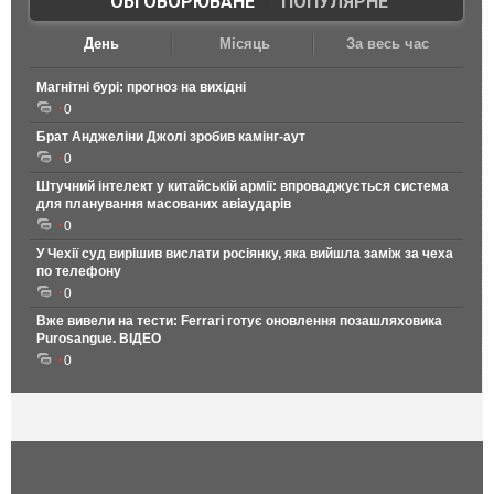
ОБГОВОРЮВАНЕ
|
ПОПУЛЯРНЕ
День
Місяць
За весь час
Магнітні бурі: прогноз на вихідні
0
Брат Анджеліни Джолі зробив камінг-аут
0
Штучний інтелект у китайській армії: впроваджується система
для планування масованих авіаударів
0
У Чехії суд вирішив вислати росіянку, яка вийшла заміж за чеха
по телефону
0
Вже вивели на тести: Ferrari готує оновлення позашляховика
Purosangue. ВІДЕО
0