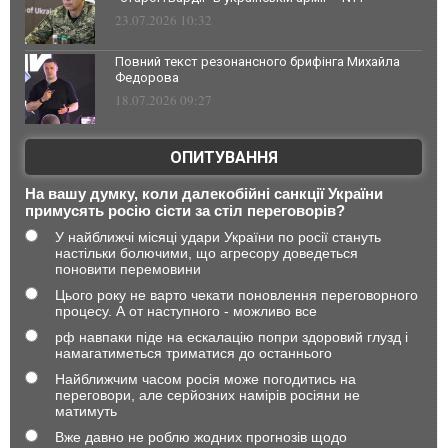
23.07.2026 10:32
Повний текст резонансного брифінга Михайла
Федорова
18.07.2026 09:27
ОПИТУВАННЯ
На вашу думку, коли далекобійні санкції України
примусять росію сісти за стіл переговорів?
У найближчі місяці удари України по росії стануть
настільки болючими, що агресору доведеться
поновити перемовини
Цього року не варто чекати поновлення переговорного
процесу. А от наступного - можливо все
рф навпаки піде на ескалацію попри здоровий глузд і
намагатиметься триматися до останнього
Найближчим часом росія може погодитись на
переговори, але серйозних намірів росіяни не
матимуть
Вже давно не роблю жодних прогнозів щодо