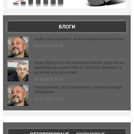
БЛОГИ
Надія лише на культ жінки в українській культурі
06.08.2026 08:49
Чому США не готові передати Україні ліцензію на
виробництво ракет Patriot: політика, безпека та
можливі альтернативи
03.08.2026 20:24
Перспектива: ЗСУ добомблять і всі інші склади
Wildberries
23.07.2026 11:31