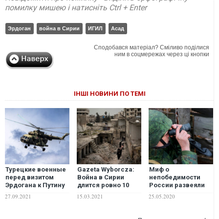
помилку мишею і натисніть Ctrl + Enter
Эрдоган
война в Сирии
ИГИЛ
Асад
Сподобався матеріал? Сміливо поділися
ним в соцмережах через ці кнопки
ІНШІ НОВИНИ ПО ТЕМІ
Турецкие военные
Gazeta Wyborcza:
Миф о
перед визитом
Война в Сирии
непобедимости
Эрдогана к Путину
длится ровно 10
России развеяли
обстреляли
лет, у сирийцев не
ее гибридные
27.09.2021
15.03.2021
25.05.2020
российский
осталось надежды
операции – от
вертолет в Сирии
Грузии и Украины
до Сирии и Ливии