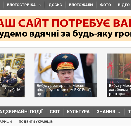
БЛОГОСТРІЧКА
ДОСЬЄ
БЛОГОЖАБИ
ФОТО
ВІДЕО
 Україні
Вибух у ресторані в Москві:
Вибух у Мос
ot, бо у США
ціллю був головком ВКС Росії,
загиблими: 
пр...
ресторан...
АДЗВИЧАЙНІ ПОДІЇ
СВІТ
КУЛЬТУРА
ЗНАННЯ
ТАРИФИ
ПОДВИГИ УКРАЇНЦІВ