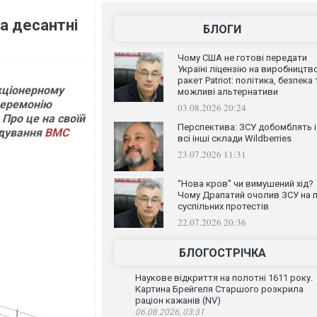
а десантні
БЛОГИ
Чому США не готові передати
Україні ліцензію на виробництв
ракет Patriot: політика, безпека 
акціонерному
можливі альтернативи
церемонію
03.08.2026 20:24
 Про це на своїй
Перспектива: ЗСУ добомблять і
ндування
ВМС
всі інші склади Wildberries
23.07.2026 11:31
“Нова кров” чи вимушений хід?
Чому Драпатий очолив ЗСУ на п
суспільних протестів
22.07.2026 20:36
БЛОГОСТРІЧКА
Наукове відкриття на полотні 1611 року.
Картина Брейгеля Старшого розкрила
раціон кажанів (NV)
06.08.2026, 03:31