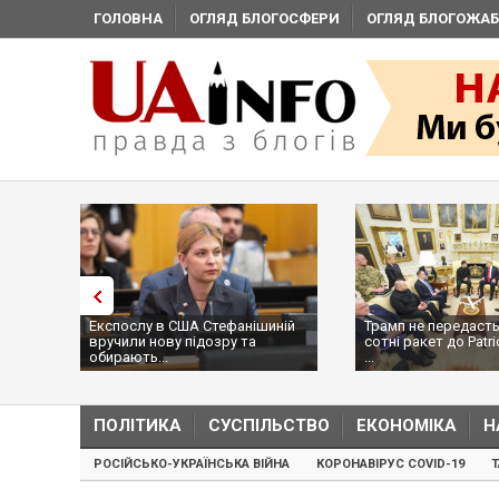
ГОЛОВНА
ОГЛЯД БЛОГОСФЕРИ
ОГЛЯД БЛОГОЖАБ
Експослу в США Стефанішиній
Трамп не передасть
вручили нову підозру та
сотні ракет до Patri
обирають...
...
ПОЛІТИКА
СУСПІЛЬСТВО
ЕКОНОМІКА
Н
РОСІЙСЬКО-УКРАЇНСЬКА ВІЙНА
КОРОНАВІРУС COVID-19