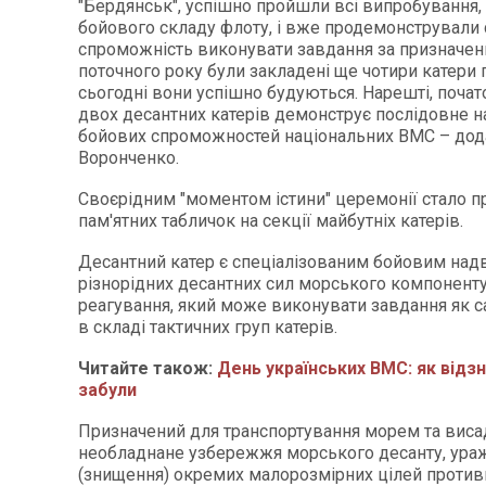
"Бердянськ", успішно пройшли всі випробування,
бойового складу флоту, і вже продемонстрували
спроможність виконувати завдання за призначенн
поточного року були закладені ще чотири катери п
сьогодні вони успішно будуються. Нарешті, почат
двох десантних катерів демонструє послідовне 
бойових спроможностей національних ВМС – дод
Воронченко.
Своєрідним "моментом істини" церемонії стало п
пам'ятних табличок на секції майбутніх катерів.
Десантний катер є спеціалізованим бойовим на
різнорідних десантних сил морського компонент
реагування, який може виконувати завдання як са
в складі тактичних груп катерів.
Читайте також:
День українських ВМС: як відз
забули
Призначений для транспортування морем та виса
необладнане узбережжя морського десанту, ура
(знищення) окремих малорозмірних цілей противн