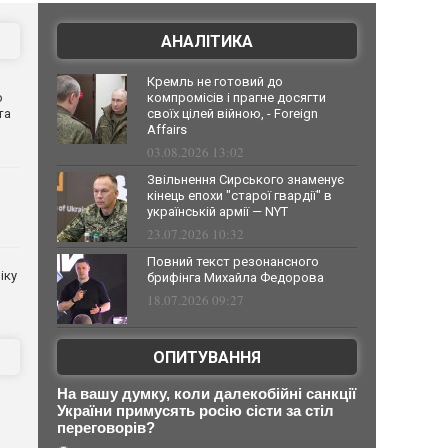
АНАЛІТИКА
Кремль не готовий до
о
компромісів і прагне досягти
та
своїх цілей війною, - Foreign
Affairs
03.08.2026 13:02
Звільнення Сирського знаменує
кінець епохи "старої гвардії" в
українській армії — NYT
23.07.2026 10:32
Повний текст резонансного
іку
брифінга Михайла Федорова
18.07.2026 09:27
ОПИТУВАННЯ
На вашу думку, коли далекобійні санкції
України примусять росію сісти за стіл
переговорів?