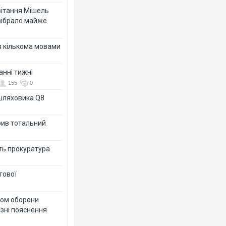
ивітання Мішель
зібрало майже
я кількома мовами
анні тижні
155
0
ашляховика Q8
рив тотальний
ить прокуратура
гової
тром оборони
різні пояснення