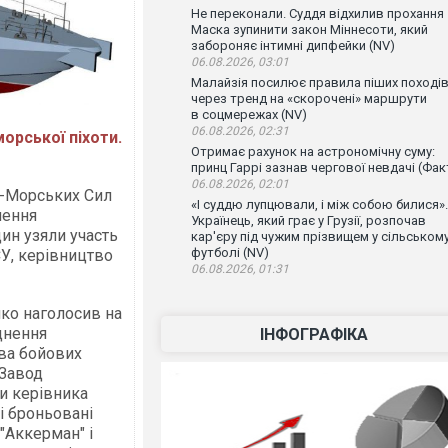
Не переконали. Суддя відхилив прохання
Маска зупинити закон Міннесоти, який
забороняє інтимні дипфейки (NV)
06.08.2026, 03:01
Малайзія посилює правила піших поході
через тренд на «скорочені» маршрути
в соцмережах (NV)
06.08.2026, 02:31
морської піхоти.
Отримає рахунок на астрономічну суму:
принц Гаррі зазнав чергової невдачі (Фак
06.08.2026, 02:01
о-Морських Сил
«І суддю лупцювали, і між собою билися».
лення
Українець, який грає у Грузії, розпочав
дин узяли участь
кар'єру під чужим прізвищем у сільськом
футболі (NV)
У, керівництво
06.08.2026, 01:31
ко наголосив на
цнення
ІНФОГРАФІКА
ва бойових
"Завод
ми керівника
і броньовані
"Аккерман" і