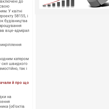
 включені до
 свою
ям. У квітні
роекту 58155, і
ок будівництва
нарощування
ав віце-адмірал
рикріплення
дводним катером
у сил швидкого
мостійно, так і
начали й про що
дки на
ження
ика (об'єктів