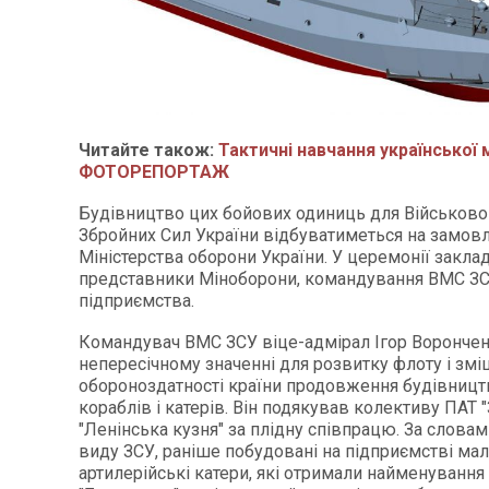
Читайте також:
Тактичні навчання української 
ФОТОРЕПОРТАЖ
Будівництво цих бойових одиниць для Військов
Збройних Сил України відбуватиметься на замов
Міністерства оборони України. У церемонії закла
представники Міноборони, командування ВМС ЗС
підприємства.
Командувач ВМС ЗСУ віце-адмірал Ігор Ворончен
непересічному значенні для розвитку флоту і змі
обороноздатності країни продовження будівницт
кораблів і катерів. Він подякував колективу ПАТ 
"Ленінська кузня" за плідну співпрацю. За слова
виду ЗСУ, раніше побудовані на підприємстві мал
артилерійські катери, які отримали найменування 