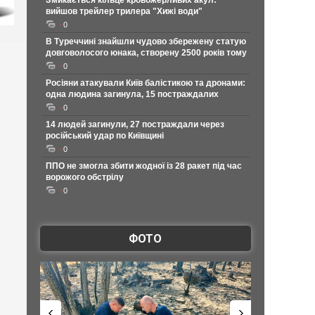
Змикається кільце кровожерливих акул:
вийшов трейлер трилера "Хижі води"
0
В Туреччині знайшли чудово збережену статую
довговолосого юнака, створену 2500 років тому
0
Росіяни атакували Київ балістикою та дронами:
одна людина загинула, 15 постраждалих
0
14 людей загинули, 27 постраждали через
російський удар по Київщині
0
ППО не змогла збити жодної із 28 ракет під час
ворожого обстрілу
0
ФОТО