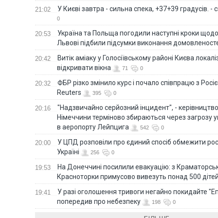
У Києві завтра - сильна спека, +37+39 градусів. -
21:02
0
Україна та Польща погодили наступні кроки щодо 
20:53
Львові підбили підсумки виконання домовленост
Витік аміаку у Голосіївському районі Києва локал
20:42
відкривати вікна
71
0
ФБР різко змінило курс і почало співпрацю з Росіє
20:32
Reuters
395
0
"Надзвичайно серйозний інцидент", - керівництв
20:16
Німеччини терміново збираються через загрозу у
в аеропорту Лейпцига
542
0
У ЦПД розповіли про єдиний спосіб обмежити рос
20:00
Україні
256
0
На Донеччині посилили евакуацію: з Краматорськ
19:53
Красноторки примусово вивезуть понад 500 діте
У разі оголошення тривоги негайно покидайте "Еп
19:41
попередив про небезпеку
198
0