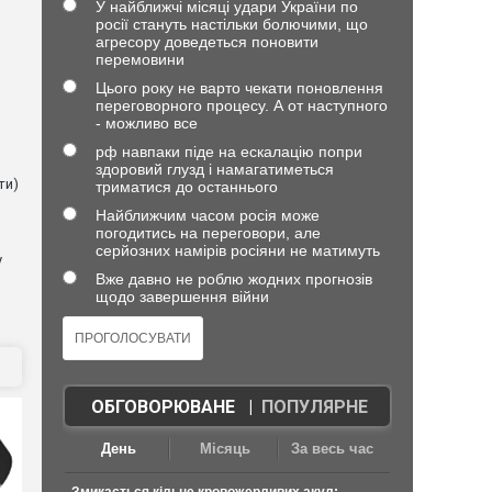
У найближчі місяці удари України по
росії стануть настільки болючими, що
агресору доведеться поновити
перемовини
Цього року не варто чекати поновлення
в
переговорного процесу. А от наступного
- можливо все
рф навпаки піде на ескалацію попри
здоровий глузд і намагатиметься
ти)
триматися до останнього
Найближчим часом росія може
погодитись на переговори, але
серйозних намірів росіяни не матимуть
у
Вже давно не роблю жодних прогнозів
щодо завершення війни
ОБГОВОРЮВАНЕ
|
ПОПУЛЯРНЕ
День
Місяць
За весь час