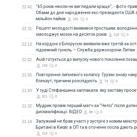
"65 років ніколи не виглядали краще", - фото-пр
22:42
Обами до дня народження екс-президента США 
мільйон лайків
165
0
Рецепт молодості виявився простішим: володінн
22:31
омолоджує мозок на десяток років
118
0
На кордоні з Білоруссю виявили вже третій за ост
22:13
підземний тунель — Служба держохорони Литви
Audi готується до випуску нового покоління поз
22:02
150
0
Повторення липневого колапсу: Грузію знову нак
21:55
блекаут, причини розслідують
74
0
У суді Стефанішина заплакала: яку заставу прос
21:43
921
0
Мудрик провів перший матч за "Челсі" після допін
21:32
дискваліфікації. ВІДЕО
88
0
Залужний не брав участі у зустрічі з новим мініс
21:14
Британії в Києві: в ОП та в оточенні посла дають 
215
0