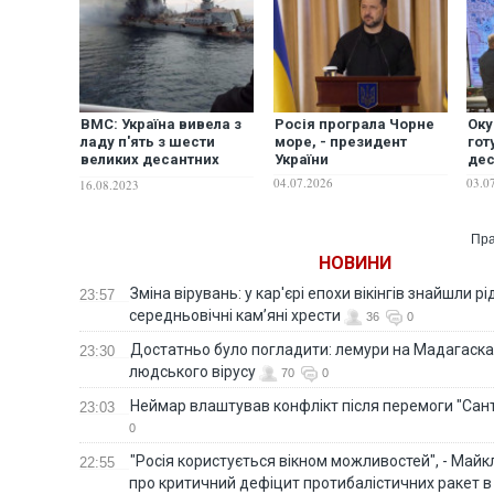
ВМС: Україна вивела з
Росія програла Чорне
Оку
ладу п'ять з шести
море, - президент
гот
великих десантних
України
дес
кораблів Росії
04.07.2026
03.0
16.08.2023
Пра
НОВИНИ
Зміна вірувань: у кар'єрі епохи вікінгів знайшли рід
23:57
середньовічні кам’яні хрести
36
0
Достатньо було погладити: лемури на Мадагаска
23:30
людського вірусу
70
0
Неймар влаштував конфлікт після перемоги "Сан
23:03
0
"Росія користується вікном можливостей", - Майк
22:55
про критичний дефіцит протибалістичних ракет в 