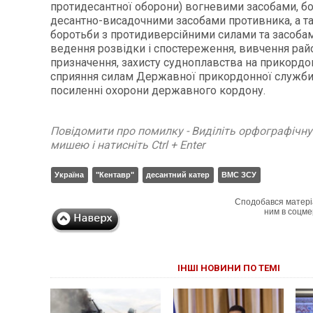
протидесантної оборони) вогневими засобами, бо
десантно-висадочними засобами противника, а т
боротьби з протидиверсійними силами та засоба
ведення розвідки і спостереження, вивчення рай
призначення, захисту судноплавства на прикордон
сприяння силам Державної прикордонної служби
посиленні охорони державного кордону.
Повідомити про помилку - Виділіть орфографічн
мишею і натисніть Ctrl + Enter
Україна
"Кентавр"
десантний катер
ВМС ЗСУ
Сподобався матері
ним в соцме
ІНШІ НОВИНИ ПО ТЕМІ