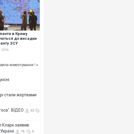
панти в Криму
уються до висадки
анту ЗСУ
7.2026
вила коментування ! »
кісні
рі стали жертвами
тоса". ВІДЕО
63
л Кларк заявив
Україні
76
0