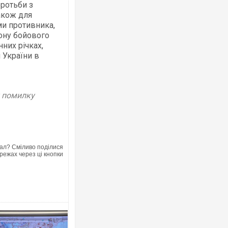
ротьби з
акож для
ми противника,
ону бойового
Українські надзвичайники врятува
них річках,
під час ліквідації масштабної лісов
 України в
Франції
у помилку
ал? Сміливо поділися
режах через ці кнопки
Неймар влаштував конфлікт після
"Сантоса". ВІДЕО