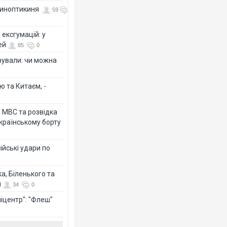
 синоптикиня
59
ексгумацій: у
ей
85
0
ізували: чи можна
ю та Китаєм, -
о МВС та розвідка
країнському борту
ійські удари по
а, Біленького та
й
34
0
іцентр": "Флеш"