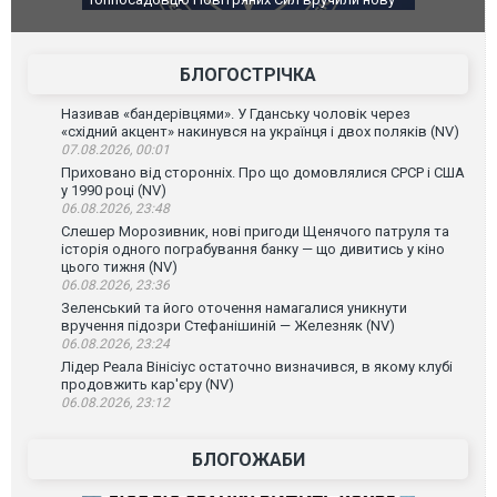
губернатор регіону заявив про наймасштабнішу
"Сантоса
атаку. ВІДЕО
БЛОГОСТРІЧКА
Називав «бандерівцями». У Гданську чоловік через
«східний акцент» накинувся на українця і двох поляків (NV)
07.08.2026, 00:01
Приховано від сторонніх. Про що домовлялися СРСР і США
у 1990 році (NV)
06.08.2026, 23:48
Слешер Морозивник, нові пригоди Щенячого патруля та
історія одного пограбування банку — що дивитись у кіно
цього тижня (NV)
06.08.2026, 23:36
Зеленський та його оточення намагалися уникнути
вручення підозри Стефанішиній — Железняк (NV)
06.08.2026, 23:24
Лідер Реала Вінісіус остаточно визначився, в якому клубі
продовжить кар'єру (NV)
06.08.2026, 23:12
БЛОГОЖАБИ