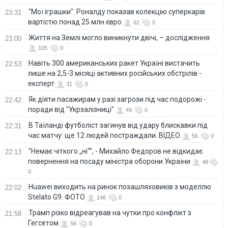
"Мої іграшки": Роналду показав колекцію суперкарів
23:31
вартістю понад 25 млн євро
62
0
Життя на Землі могло виникнути двічі, – дослідження
23:00
105
0
Навіть 300 американських ракет Україні вистачить
22:53
лише на 2,5-3 місяці активних російських обстрілів -
експерт
31
0
Як діяти пасажирам у разі загрози під час подорожі -
22:42
поради від "Укрзалізниці"
49
0
В Таїланді футболіст загинув від удару блискавки під
22:31
час матчу: ще 12 людей постраждали. ВІДЕО
56
0
"Немає чіткого „ні“", - Михайло Федоров не відкидає
22:13
повернення на посаду міністра оборони України
48
0
Huawei виходить на ринок позашляховиків з моделлю
22:02
Stelato G9. ФОТО
146
0
Трамп різко відреагував на чутки про конфлікт з
21:58
Гегсетом
56
0