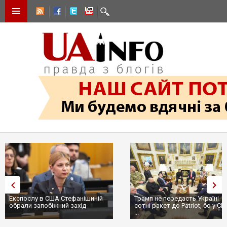
Експослу в США Стефанішиній
Трамп не передасть Україні
обрали запобіжний захід
сотні ракет до Patriot, бо у С
...