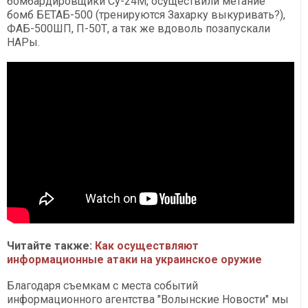
бомбардировщики Су-24М, осуществили метание
бомб БЕТАБ-500 (тренируются Захарку выкуривать?),
ФАБ-500ШП, П-50Т, а так же вдоволь позапускали
НАРы.
Читайте также:
Как осуществляют
информационные атаки на украинское оружие
Благодаря съемкам с места событий
информационного агентства "Волынские Новости" мы