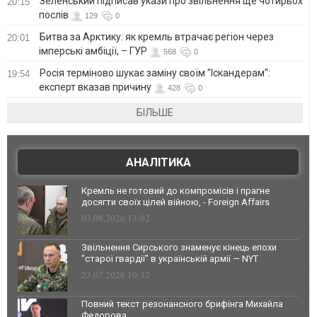
Зеленський підписав укази про звільнення ще чотирьох
20:15
послів
129
0
Битва за Арктику: як кремль втрачає регіон через
20:01
імперські амбіції, – ГУР
568
0
Росія терміново шукає заміну своїм "Іскандерам":
19:54
експерт вказав причину
428
0
БІЛЬШЕ
АНАЛІТИКА
Кремль не готовий до компромісів і прагне
досягти своїх цілей війною, - Foreign Affairs
03.08.2026 13:02
Звільнення Сирського знаменує кінець епохи
"старої гвардії" в українській армії — NYT
23.07.2026 10:32
Повний текст резонансного брифінга Михайла
Федорова