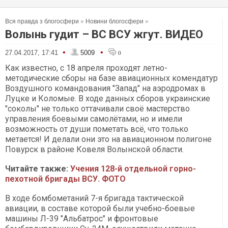
Вся правда з блогосфери
»
Новини блогосфери
»
Волынь гудит – ВС ВСУ жгут. ВИДЕО
•
•
27.04.2017, 17:41
5009
0
Как известно, с 18 апреля проходят летно-
методические сборы на базе авиационных комендатур
Воздушного командования "Запад" на аэродромах в
Луцке и Коломые. В ходе данных сборов украинские
"соколы" не только оттачивали своё мастерство
управления боевыми самолётами, но и имели
возможность от души пометать всё, что только
метается! И делали они это на авиационном полигоне
Повурск в районе Ковеля Волынской области.
Читайте также:
Учения 128-й отдельной горно-
пехотной бригады ВСУ. ФОТО
В ходе бомбометаний 7-я бригада тактической
авиации, в составе которой были учебно-боевые
машины Л-39 "Альбатрос" и фронтовые