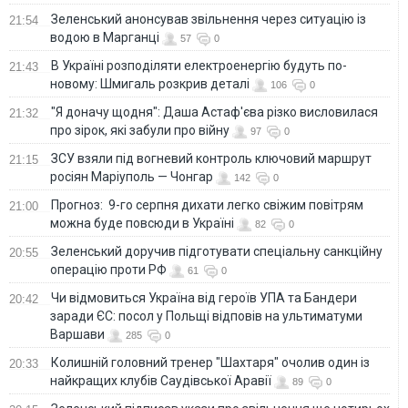
Зеленський анонсував звільнення через ситуацію із
21:54
водою в Марганці
57
0
В Україні розподіляти електроенергію будуть по-
21:43
новому: Шмигаль розкрив деталі
106
0
"Я доначу щодня": Даша Астаф'єва різко висловилася
21:32
про зірок, які забули про війну
97
0
ЗСУ взяли під вогневий контроль ключовий маршрут
21:15
росіян Маріуполь — Чонгар
142
0
Прогноз: 9-го серпня дихати легко свіжим повітрям
21:00
можна буде повсюди в Україні
82
0
Зеленський доручив підготувати спеціальну санкційну
20:55
операцію проти РФ
61
0
Чи відмовиться Україна від героїв УПА та Бандери
20:42
заради ЄС: посол у Польщі відповів на ультиматуми
Варшави
285
0
Колишній головний тренер "Шахтаря" очолив один із
20:33
найкращих клубів Саудівської Аравії
89
0