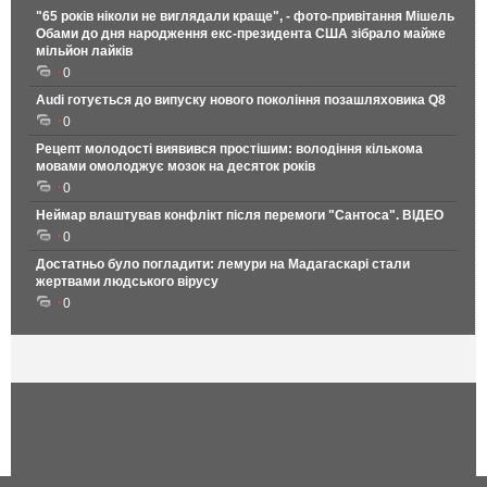
"65 років ніколи не виглядали краще", - фото-привітання Мішель
Обами до дня народження екс-президента США зібрало майже
мільйон лайків
0
Audi готується до випуску нового покоління позашляховика Q8
0
Рецепт молодості виявився простішим: володіння кількома
мовами омолоджує мозок на десяток років
0
Неймар влаштував конфлікт після перемоги "Сантоса". ВІДЕО
0
Достатньо було погладити: лемури на Мадагаскарі стали
жертвами людського вірусу
0