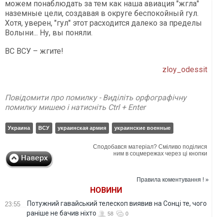
можем понаблюдать за тем как наша авиация "жгла"
наземные цели, создавая в округе беспокойный гул.
Хотя, уверен, "гул" этот расходится далеко за пределы
Волыни... Ну, вы поняли.
ВС ВСУ – жгите!
zloy_odessit
Повідомити про помилку - Виділіть орфографічну
помилку мишею і натисніть Ctrl + Enter
Украина
ВСУ
украинская армия
украинские военные
Сподобався матеріал? Сміливо поділися
ним в соцмережах через ці кнопки
Правила коментування ! »
НОВИНИ
Потужний гавайський телескоп виявив на Сонці те, чого
23:55
раніше не бачив ніхто
58
0