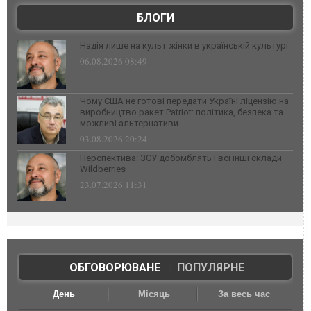
БЛОГИ
Надія лише на культ жінки в українській культурі
06.08.2026 08:49
Чому США не готові передати Україні ліцензію на
виробництво ракет Patriot: політика, безпека та
можливі альтернативи
03.08.2026 20:24
Перспектива: ЗСУ добомблять і всі інші склади
Wildberries
23.07.2026 11:31
ОБГОВОРЮВАНЕ
|
ПОПУЛЯРНЕ
День
Місяць
За весь час