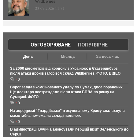
Wildberries
23.07.2026 11:31
ОБГОВОРЮВАНЕ
|
ПОПУЛЯРНЕ
День
Місяць
За весь час
За 2000 кілометрів від кордону з Україною: в Єкатеринбурзі
після атаки дронів загорівся склад Wildberries. ФОТО. ВІДЕО
0
Ворог завдав комбінованого удару по Сумах, двоє поранених.
Ще десятеро постраждали після атаки БПЛА по ринку на
Сумщині. ФОТО
0
На аеродромі "Гвардійське" в окупованому Криму спалахнула
масштабна пожежа на складі пального
0
В адміністрації Вучича анонсували перший візит Зеленського до
Сербії