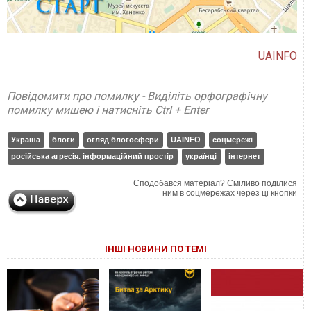
UAINFO
Повідомити про помилку - Виділіть орфографічну
помилку мишею і натисніть Ctrl + Enter
Україна
блоги
огляд блогосфери
UAINFO
соцмережі
російська агресія. інформаційний простір
українці
інтернет
Сподобався матеріал? Сміливо поділися
ним в соцмережах через ці кнопки
ІНШІ НОВИНИ ПО ТЕМІ