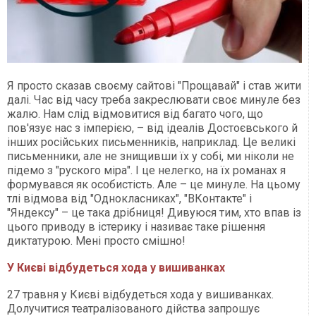
Я просто сказав своєму сайтові "Прощавай" і став жити
далі. Час від часу треба закреслювати своє минуле без
жалю. Нам слід відмовитися від багато чого, що
пов'язує нас з імперією, – від ідеалів Достоєвського й
інших російських письменників, наприклад. Це великі
письменники, але не знищивши їх у собі, ми ніколи не
підемо з "руского міра". І це нелегко, на їх романах я
формувався як особистість. Але – це минуле. На цьому
тлі відмова від "Однокласниках", "ВКонтакте" і
"Яндексу" – це така дрібниця! Дивуюся тим, хто впав із
цього приводу в істерику і називає таке рішення
диктатурою. Мені просто смішно!
У Києві відбудеться хода у вишиванках
27 травня у Києві відбудеться хода у вишиванках.
Долучитися театралізованого дійства запрошує