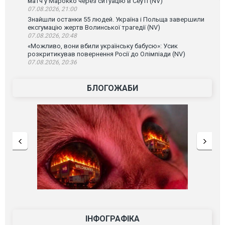
матч у Марокко через ситуацію в Сеуті (NV)
07.08.2026, 21:00
Знайшли останки 55 людей. Україна і Польща завершили
ексгумацію жертв Волинської трагедії (NV)
07.08.2026, 20:48
«Можливо, вони вбили українську бабусю»: Усик
розкритикував повернення Росії до Олімпіади (NV)
07.08.2026, 20:36
БЛОГОЖАБИ
ІНФОГРАФІКА