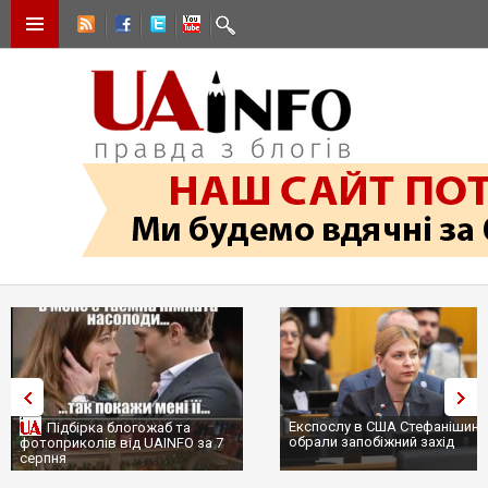
Експослу в США Стефанішиній
Трамп не передасть Україні
обрали запобіжний захід
сотні ракет до Patriot, бо у С
...