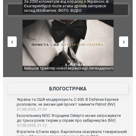
по Сумах,
За 2000 кілометрів від кордону з Україною: в
"Мої іграш
траждали
Єкатеринбурзі після атаки дронів загорівся
суперкарів
ВІДЕО
ині. ФОТО
склад Wildberries. ФОТО. ВІДЕО
оновлення
Вийшов трейлер нової екранізації легендарного
Зеленський
фільму "Афера Томаса Крауна"
перемовин
БЛОГОСТРІЧКА
Україна та США модернізують С-300. В Defense Express
розповіли, чи зможе цей проєкт замінити Patriot (NV)
07.08.2026, 21:24
Ексочільнику МЗС Угорщини Сійярто може загрожувати
до трьох років тюрми у справі про хабарництво (NV)
07.08.2026, 21:12
Втратила 4,5 млн євро: Барселона скасувала товариський