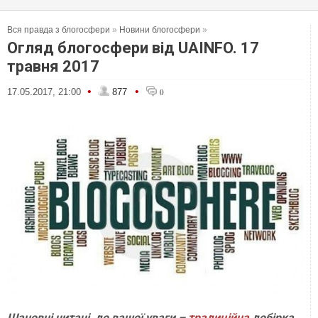
Вся правда з блогосфери
»
Новини блогосфери
»
Огляд блогосфери від UAINFO. 17
травня 2017
•
•
17.05.2017, 21:00
877
0
Шановні читачі, до вашої уваги –
традиційна
добірка