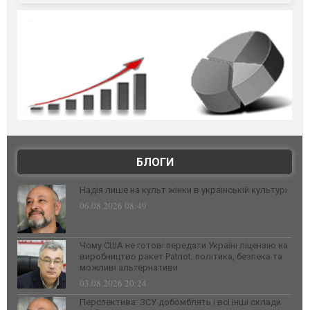
БЛОГИ
Надія лише на культ жінки в українській культурі
06.08.2026 08:49
Чому США не готові передати Україні ліцензію на
виробництво ракет Patriot: політика, безпека та
можливі альтернативи
03.08.2026 20:24
Перспектива: ЗСУ добомблять і всі інші склади