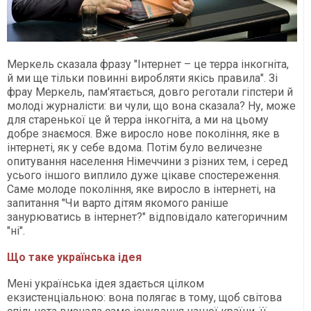
Меркель сказала фразу "Інтернет – це терра інкогніта,
й ми ще тільки повинні виробляти якісь правила". Зі
фрау Меркель, пам'ятається, довго реготали гіпстери й
молоді журналісти: ви чули, що вона сказала? Ну, може
для старенької це й терра інкогніта, а ми на цьому
добре знаємося. Вже виросло нове покоління, яке в
інтернеті, як у себе вдома. Потім було величезне
опитування населення Німеччини з різних тем, і серед
усього іншого виплило дуже цікаве спостереження.
Саме молоде покоління, яке виросло в інтернеті, на
запитання "Чи варто дітям якомого раніше
занурюватись в інтернет?" відповідало категоричним
"ні".
Що таке українська ідея
Мені українська ідея здається цілком
екзистенціальною: вона полягає в тому, щоб світова