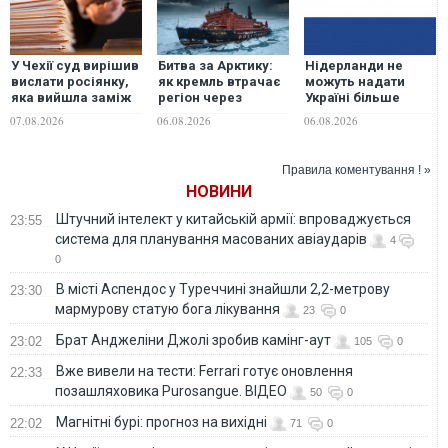
У Чехії суд вирішив
Битва за Арктику:
Нідерланди не
вислати росіянку,
як кремль втрачає
можуть надати
яка вийшла заміж
регіон через
Україні більше
за чеха по
імперські амбіції, –
ракет до Patriot,
07.08.2026
06.08.2026
06.08.2026
телефону
ГУР
але відкриті до
будь-яких
варіантів
Правила коментування ! »
допомоги, -
НОВИНИ
Міноборони країни
Штучний інтелект у китайській армії: впроваджується
23:55
система для планування масованих авіаударів
4
0
В місті Аспендос у Туреччині знайшли 2,2-метрову
23:30
мармурову статую бога лікування
23
0
Брат Анджеліни Джолі зробив камінг-аут
23:02
105
0
Вже вивели на тести: Ferrari готує оновлення
22:33
позашляховика Purosangue. ВІДЕО
50
0
Магнітні бурі: прогноз на вихідні
22:02
71
0