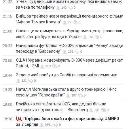
У Чехії суд вирішив вислати росіянку, яка вийшла заміж
21:32
за чеха по телефону
140
0
Вийшов трейлер нової екранізації легендарного фільму
21:15
"Афера Томаса Крауна"
72
0
Спека ще затримується: в Укргідрометцентрі розповіли,
21:00
якою завтра буде погода в Україні
188
0
Найкращий футболіст ЧС-2026 відмовив "Реалу" заради
20:33
переходу в "Барселону"
169
0
США і Україна модернізують С-300 через дефіцит ракет
20:00
Patriot, - ЗМІ
213
0
Зеленський прибув до Сербії на важливі перемовини
19:44
121
0
Наталія Могилевська стала другою тренеркою 14-го
19:33
сезону шоу "Голос країни"
107
0
Російська еліта боїться ФСБ, яка дедалі більше
19:00
виходить з-під контролю, - Bloomberg
231
0
Підбірка блогожаб та фотоприколів від UAINFO
18:30
за 7 серпня
9661
0