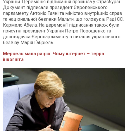
України. Церемонія підписання пройшла у Страсбурзі.
Документ підписали президент Європейського
парламенту Антоніо Таяні та міністео внутрішніх справ
та національної безпеки Мальти, що головує в Раді ЄС,
Кармело Абела. На церемонії підписання також були
присутні президент України Петро Порошенко та
доповідачка Європарламенту з питання українського
безвізу Марія Ґабріель.
Меркель мала рацію. Чому інтернет – терра
інкогніта