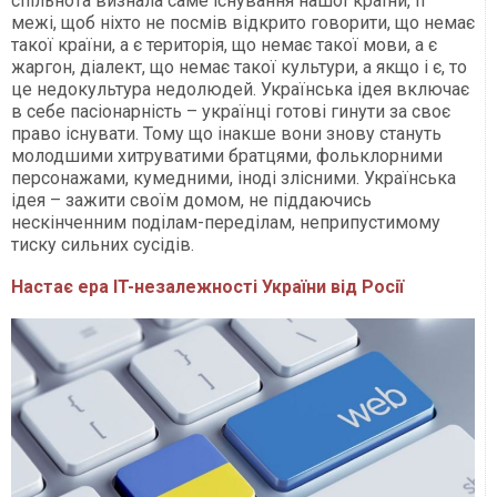
спільнота визнала саме існування нашої країни, її
межі, щоб ніхто не посмів відкрито говорити, що немає
такої країни, а є територія, що немає такої мови, а є
жаргон, діалект, що немає такої культури, а якщо і є, то
це недокультура недолюдей. Українська ідея включає
в себе пасіонарність – українці готові гинути за своє
право існувати. Тому що інакше вони знову стануть
молодшими хитруватими братцями, фольклорними
персонажами, кумедними, іноді злісними. Українська
ідея – зажити своїм домом, не піддаючись
нескінченним поділам-переділам, неприпустимому
тиску сильних сусідів.
Настає ера IT-незалежності України від Росії