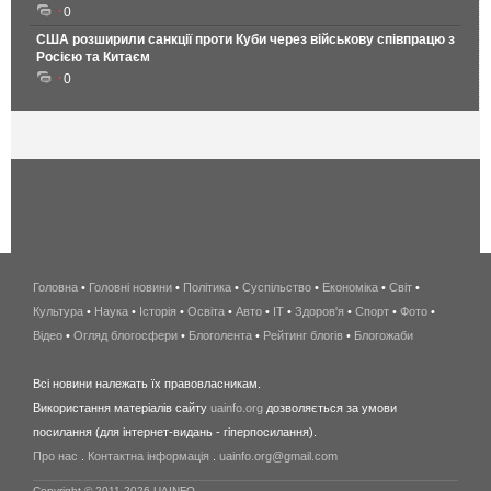
0
США розширили санкції проти Куби через військову співпрацю з
Росією та Китаєм
0
Головна
•
Головні новини
•
Політика
•
Суспільство
•
Економіка
беспроводной
•
Світ
•
Культура
•
Наука
•
Історія
•
Освіта
•
Авто
•
IT
•
Здоров'я
интернет
•
Спорт
•
Фото
•
Відео
•
Огляд блогосфери
•
Блоголента
•
Рейтинг блогів
киев
•
Блогожаби
и
Всі новини належать їх правовласникам.
область
Використання матеріалів сайту
uainfo.org
дозволяється за умови
wimax
посилання (для інтернет-видань - гіперпосилання).
интернет
Про нас
.
Контактна інформація
.
uainfo.org@gmail.com
в
киеве
Copyright © 2011-2026 UAINFO.