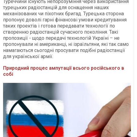
Туреччини існують непорозуміння через використання
турецьких радіостанцій для оснащення наших
механізованих чи піхотних бригад. Турецька сторона
пропонує доволі гарні фінансові умови кредитування
таких проектів і готова передавати технології по
створенню радіостанцій сучасного покоління. Такі
пропозиції - щодо передачі технологій Україні – не
пропонували ні американці, ні ізраїльтяни, які так само
намагаються сьогодні просувати подібні радіостанції
для української армії.
Природний процес ампутації всього російського в
собі