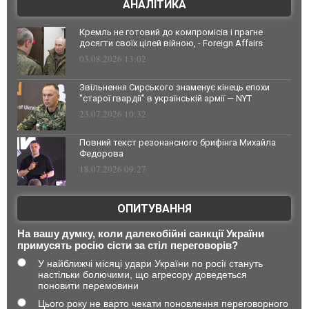
АНАЛІТИКА
Кремль не готовий до компромісів і прагне
досягти своїх цілей війною, - Foreign Affairs
03.08.2026 13:02
Звільнення Сирського знаменує кінець епохи
"старої гвардії" в українській армії — NYT
23.07.2026 10:32
Повний текст резонансного брифінга Михайла
Федорова
18.07.2026 09:27
ОПИТУВАННЯ
На вашу думку, коли далекобійні санкції України
примусять росію сісти за стіл переговорів?
У найближчі місяці удари України по росії стануть
настільки болючими, що агресору доведеться
поновити перемовини
Цього року не варто чекати поновлення переговорного