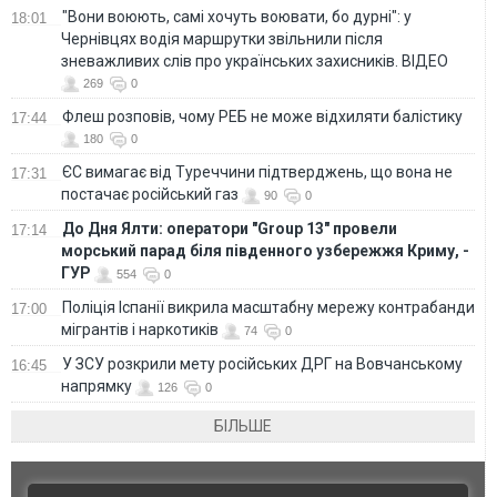
"Вони воюють, самі хочуть воювати, бо дурні": у
18:01
Чернівцях водія маршрутки звільнили після
зневажливих слів про українських захисників. ВІДЕО
269
0
Флеш розповів, чому РЕБ не може відхиляти балістику
17:44
180
0
ЄС вимагає від Туреччини підтверджень, що вона не
17:31
постачає російський газ
90
0
До Дня Ялти: оператори "Group 13" провели
17:14
морський парад біля південного узбережжя Криму, -
ГУР
554
0
Поліція Іспанії викрила масштабну мережу контрабанди
17:00
мігрантів і наркотиків
74
0
У ЗСУ розкрили мету російських ДРГ на Вовчанському
16:45
напрямку
126
0
БІЛЬШЕ