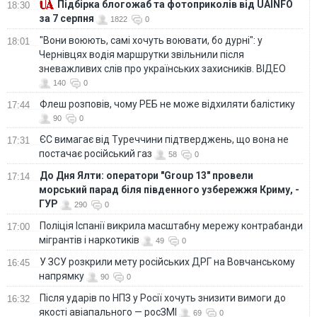
Підбірка блогожаб та фотоприколів від UAINFO
18:30
за 7 серпня
1822
0
"Вони воюють, самі хочуть воювати, бо дурні": у
18:01
Чернівцях водія маршрутки звільнили після
зневажливих слів про українських захисників. ВІДЕО
140
0
Флеш розповів, чому РЕБ не може відхиляти балістику
17:44
90
0
ЄС вимагає від Туреччини підтверджень, що вона не
17:31
постачає російський газ
58
0
До Дня Ялти: оператори "Group 13" провели
17:14
морський парад біля південного узбережжя Криму, -
ГУР
290
0
Поліція Іспанії викрила масштабну мережу контрабанди
17:00
мігрантів і наркотиків
49
0
У ЗСУ розкрили мету російських ДРГ на Вовчанському
16:45
напрямку
90
0
Після ударів по НПЗ у Росії хочуть знизити вимоги до
16:32
якості авіапального — росЗМІ
69
0