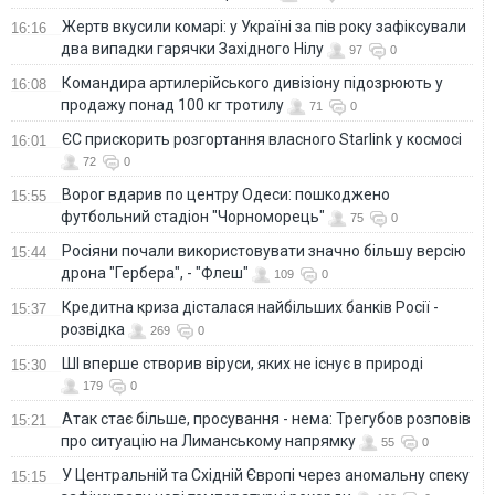
Жертв вкусили комарі: у Україні за пів року зафіксували
16:16
два випадки гарячки Західного Нілу
97
0
Командира артилерійського дивізіону підозрюють у
16:08
продажу понад 100 кг тротилу
71
0
ЄС прискорить розгортання власного Starlink у космосі
16:01
72
0
Ворог вдарив по центру Одеси: пошкоджено
15:55
футбольний стадіон "Чорноморець"
75
0
Росіяни почали використовувати значно більшу версію
15:44
дрона "Гербера", - "Флеш"
109
0
Кредитна криза дісталася найбільших банків Росії -
15:37
розвідка
269
0
ШІ вперше створив віруси, яких не існує в природі
15:30
179
0
Атак стає більше, просування - нема: Трегубов розповів
15:21
про ситуацію на Лиманському напрямку
55
0
У Центральній та Східній Європі через аномальну спеку
15:15