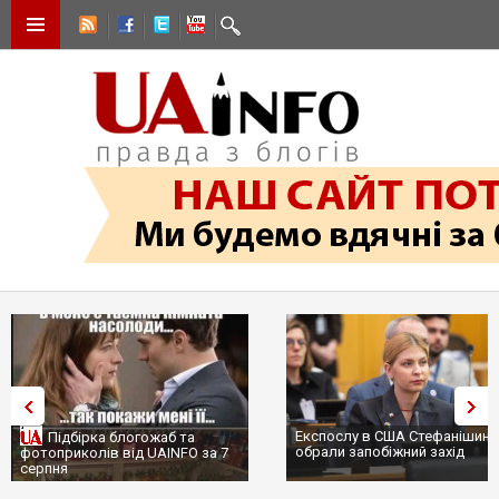
Експослу в США Стефанішині
Підбірка блогожаб та
обрали запобіжний захід
фотоприколів від UAINFO за 7
серпня