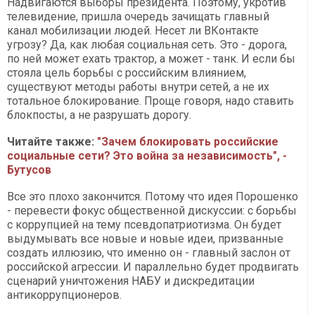
Надвигаются выборы президента. Поэтому, укротив
телевидение, пришла очередь зачищать главный
канал мобилизации людей. Несет ли ВКонтакте
угрозу? Да, как любая социальная сеть. Это - дорога,
по ней может ехать трактор, а может - танк. И если бы
стояла цель борьбы с российским влиянием,
существуют методы работы внутри сетей, а не их
тотальное блокирование. Проще говоря, надо ставить
блокпосты, а не разрушать дорогу.
Читайте также:
"Зачем блокировать российские
социальные сети? Это война за независимость", -
Бутусов
Все это плохо закончится. Потому что идея Порошенко
- перевести фокус общественной дискуссии: с борьбы
с коррупцией на тему псевдопатриотизма. Он будет
выдумывать все новые и новые идеи, призванные
создать иллюзию, что именно он - главный заслон от
российской агрессии. И параллельно будет продвигать
сценарий уничтожения НАБУ и дискредитации
антикоррупционеров.