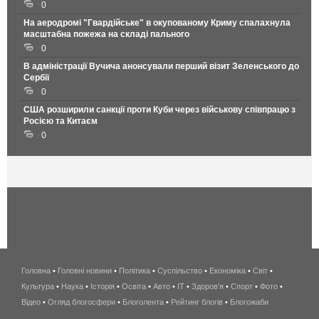
0
На аеродромі "Гвардійське" в окупованому Криму спалахнула
масштабна пожежа на складі пального
0
В адміністрації Вучича анонсували перший візит Зеленського до
Сербії
0
США розширили санкції проти Куби через військову співпрацю з
Росією та Китаєм
0
Головна
•
Головні новини
•
Політика
•
Суспільство
•
Економіка
беспроводной
•
Світ
•
Культура
•
Наука
•
Історія
•
Освіта
•
Авто
•
IT
•
Здоров'я
интернет
•
Спорт
•
Фото
•
Відео
•
Огляд блогосфери
•
Блоголента
•
Рейтинг блогів
киев
•
Блогожаби
и