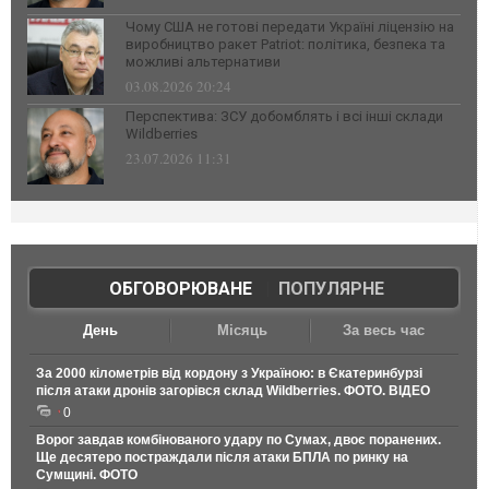
Чому США не готові передати Україні ліцензію на
виробництво ракет Patriot: політика, безпека та
можливі альтернативи
03.08.2026 20:24
Перспектива: ЗСУ добомблять і всі інші склади
Wildberries
23.07.2026 11:31
ОБГОВОРЮВАНЕ
|
ПОПУЛЯРНЕ
День
Місяць
За весь час
За 2000 кілометрів від кордону з Україною: в Єкатеринбурзі
після атаки дронів загорівся склад Wildberries. ФОТО. ВІДЕО
0
Ворог завдав комбінованого удару по Сумах, двоє поранених.
Ще десятеро постраждали після атаки БПЛА по ринку на
Сумщині. ФОТО