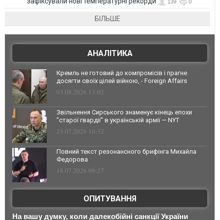
зафіксували нові температурні рекорди
139
0
БІЛЬШЕ
АНАЛІТИКА
Кремль не готовий до компромісів і прагне
досягти своїх цілей війною, - Foreign Affairs
03.08.2026 13:02
Звільнення Сирського знаменує кінець епохи
"старої гвардії" в українській армії — NYT
23.07.2026 10:32
Повний текст резонансного брифінга Михайла
Федорова
18.07.2026 09:27
ОПИТУВАННЯ
На вашу думку, коли далекобійні санкції України