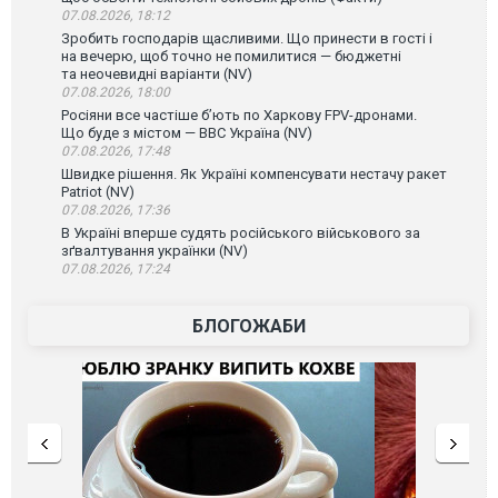
07.08.2026, 18:12
Зробить господарів щасливими. Що принести в гості і
на вечерю, щоб точно не помилитися — бюджетні
та неочевидні варіанти (NV)
07.08.2026, 18:00
Росіяни все частіше бʼють по Харкову FPV-дронами.
Що буде з містом — ВВС Україна (NV)
07.08.2026, 17:48
Швидке рішення. Як Україні компенсувати нестачу ракет
Patriot (NV)
07.08.2026, 17:36
В Україні вперше судять російського військового за
зґвалтування українки (NV)
07.08.2026, 17:24
БЛОГОЖАБИ