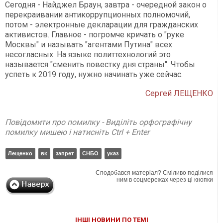
Сегодня - Найджел Браун, завтра - очередной закон о
перекраивании антикоррупционных полномочий,
потом - электронные декларации для гражданских
активистов. Главное - погромче кричать о "руке
Москвы" и называть "агентами Путина" всех
несогласных. На языке политтехнологий это
называется "сменить повестку дня страны". Чтобы
успеть к 2019 году, нужно начинать уже сейчас.
Сергей ЛЕЩЕНКО
Повідомити про помилку - Виділіть орфографічну
помилку мишею і натисніть Ctrl + Enter
Лещенко
вк
запрет
СНБО
указ
Сподобався матеріал? Сміливо поділися
ним в соцмережах через ці кнопки
ІНШІ НОВИНИ ПО ТЕМІ