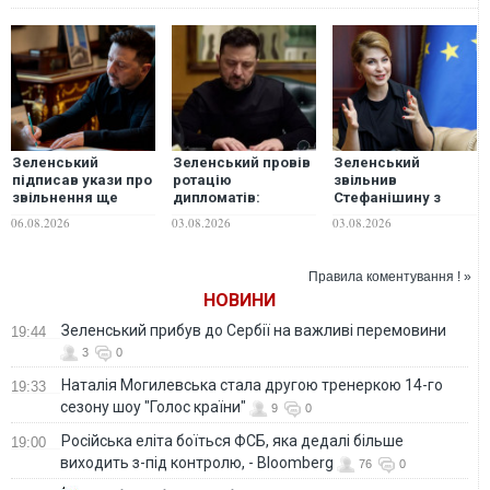
Зеленський
Зеленський провів
Зеленський
підписав укази про
ротацію
звільнив
звільнення ще
дипломатів:
Стефанішину з
чотирьох послів
підписано укази
посади посла у
06.08.2026
03.08.2026
03.08.2026
про звільнення
США
послів у шести
країнах та
Правила коментування ! »
представника при
НОВИНИ
ЮНЕСКО
Зеленський прибув до Сербії на важливі перемовини
19:44
3
0
Наталія Могилевська стала другою тренеркою 14-го
19:33
сезону шоу "Голос країни"
9
0
Російська еліта боїться ФСБ, яка дедалі більше
19:00
виходить з-під контролю, - Bloomberg
76
0