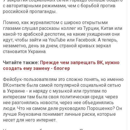
с авторитарными режимами, чем с борьбой против
российской пропаганды.
Помню, как журналистом с широко открытыми
глазами слушал рассказы коллег из Турции, Китая или
какой-то арабской деспотии, на какие ухищрения они
идут, чтобы зайти на YouTube или Facebook. А теперь,
незаметно, день за днем, страной кривых зеркал
становится Украина.
Читайте также:
Прежде чем запрещать ВК, нужно
создать ему замену - блогер
Фейсбук-пользователям это сложно понять, но именно
ВКонтакте была самой популярной социальной сетью
в Украине - и наряду с музыкой или группам по
интересам там была своя политическая среда: через
нее разгонялись новости, через нее объединялись
люди. Что на самом деле руководило Порошенко? Он
лучше Януковича понимает личные риски, которые
несет для него интернет.