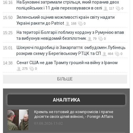
На Буковині затримали стрільця, який поранив двох
16:16
поліцейських і 11 днів переховувався в селі
117
0
Зеленський оцінив можливості країн світу надати
15:50
Україні ракети до Patriot
168
0
На території Болгарії поблизу кордону з Румунією впав
15:25
та вибухнув невідомий безпілотник
79
0
Шокуючі подробиці із Закарпаття: омбудсмен Лубінець
15:01
розкрив схему у Берегівському РТЦК та СП
464
0
Сенат США не дав Трампу грошей на війну з Іраном
14:38
275
0
БІЛЬШЕ
АНАЛІТИКА
Кремль не готовий до компромісів і прагне
досягти своїх цілей війною, - Foreign Affairs
03.08.2026 13:02