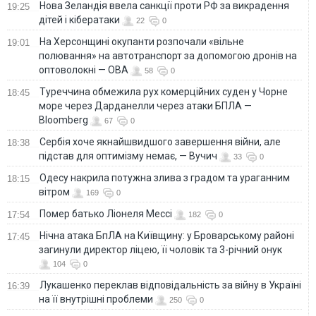
Нова Зеландія ввела санкції проти РФ за викрадення
19:25
дітей і кібератаки
22
0
На Херсонщині окупанти розпочали «вільне
19:01
полювання» на автотранспорт за допомогою дронів на
оптоволокні — ОВА
58
0
Туреччина обмежила рух комерційних суден у Чорне
18:45
море через Дарданелли через атаки БПЛА —
Bloomberg
67
0
Сербія хоче якнайшвидшого завершення війни, але
18:38
підстав для оптимізму немає, — Вучич
33
0
Одесу накрила потужна злива з градом та ураганним
18:15
вітром
169
0
Помер батько Ліонеля Мессі
17:54
182
0
Нічна атака БпЛА на Київщину: у Броварському районі
17:45
загинули директор ліцею, її чоловік та 3-річний онук
104
0
Лукашенко переклав відповідальність за війну в Україні
16:39
на її внутрішні проблеми
250
0