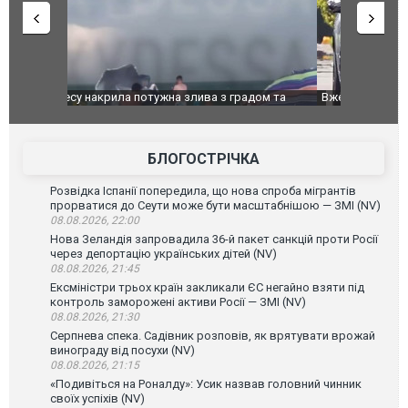
дом та
Вже вивели на тести: Ferrari готує оновлення
Вийшов тре
позашляховика Purosangue. ВІДЕО
фільму "Аф
БЛОГОСТРІЧКА
Розвідка Іспанії попередила, що нова спроба мігрантів
прорватися до Сеути може бути масштабнішою — ЗМІ (NV)
08.08.2026, 22:00
Нова Зеландія запровадила 36-й пакет санкцій проти Росії
через депортацію українських дітей (NV)
08.08.2026, 21:45
Ексміністри трьох країн закликали ЄС негайно взяти під
контроль заморожені активи Росії — ЗМІ (NV)
08.08.2026, 21:30
Серпнева спека. Садівник розповів, як врятувати врожай
винограду від посухи (NV)
08.08.2026, 21:15
«Подивіться на Роналду»: Усик назвав головний чинник
своїх успіхів (NV)