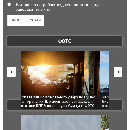
Вже давно не роблю жодних прогнозів щодо
завершення війни
ФОТО
по Сумах,
За 2000 кілометрів від кордону з Україною: в
"Мої іграш
траждали
Єкатеринбурзі після атаки дронів загорівся
суперкарів
ВІДЕО
ині. ФОТО
склад Wildberries. ФОТО. ВІДЕО