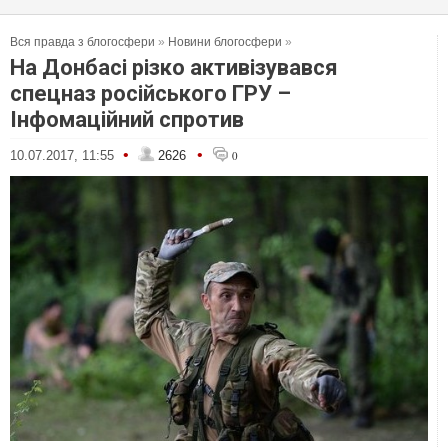
Вся правда з блогосфери
»
Новини блогосфери
»
На Донбасі різко активізувався
спецназ російського ГРУ –
Інфомаційний спротив
•
•
10.07.2017, 11:55
2626
0