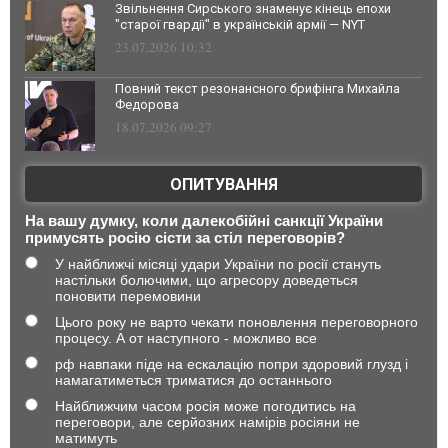
Звільнення Сирського знаменує кінець епохи
"старої гвардії" в українській армії — NYT
23.07.2026 10:32
Повний текст резонансного брифінга Михайла
Федорова
18.07.2026 09:27
ОПИТУВАННЯ
На вашу думку, коли далекобійні санкції України
примусять росію сісти за стіл переговорів?
У найближчі місяці удари України по росії стануть
настільки болючими, що агресору доведеться
поновити перемовини
Цього року не варто чекати поновлення переговорного
процесу. А от наступного - можливо все
рф навпаки піде на ескалацію попри здоровий глузд і
намагатиметься триматися до останнього
Найближчим часом росія може погодитись на
переговори, але серйозних намірів росіяни не
матимуть