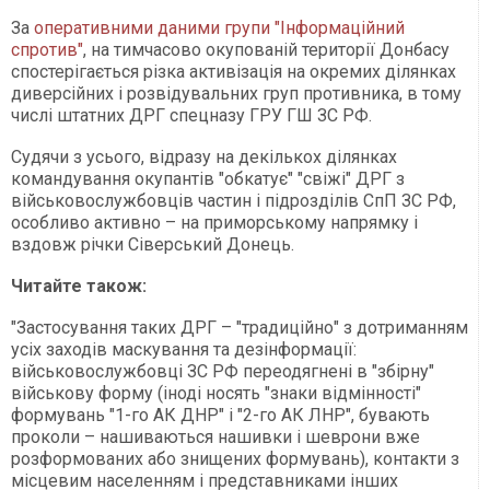
За
оперативними даними групи "Інформаційний
спротив"
, на тимчасово окупованій території Донбасу
спостерігається різка активізація на окремих ділянках
диверсійних і розвідувальних груп противника, в тому
числі штатних ДРГ спецназу ГРУ ГШ ЗС РФ.
Судячи з усього, відразу на декількох ділянках
командування окупантів "обкатує" "свіжі" ДРГ з
військовослужбовців частин і підрозділів СпП ЗС РФ,
особливо активно – на приморському напрямку і
вздовж річки Сіверський Донець.
Читайте також:
"Застосування таких ДРГ – "традиційно" з дотриманням
усіх заходів маскування та дезінформації:
військовослужбовці ЗС РФ переодягнені в "збірну"
військову форму (іноді носять "знаки відмінності"
формувань "1-го АК ДНР" і "2-го АК ЛНР", бувають
проколи – нашиваються нашивки і шеврони вже
розформованих або знищених формувань), контакти з
місцевим населенням і представниками інших