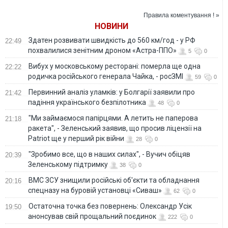
поранений боєць
отримали
ООС
поранення
Правила коментування ! »
НОВИНИ
Здатен розвивати швидкість до 560 км/год - у РФ
22:49
похвалилися зенітним дроном «Астра-ППО»
5
0
Вибух у московському ресторані: померла ще одна
22:22
родичка російського генерала Чайка, - росЗМІ
59
0
Первинний аналіз уламків: у Болгарії заявили про
21:42
падіння українського безпілотника
48
0
"Ми займаємося папірцями. А летить не паперова
21:18
ракета", - Зеленський заявив, що просив ліцензії на
Patriot ще у перший рік війни
28
0
"Зробимо все, що в наших силах", - Вучич обіцяв
20:39
Зеленському підтримку
38
0
ВМС ЗСУ знищили російські об'єкти та обладнання
20:16
спецназу на буровій установці «Сиваш»
62
0
Остаточна точка без повернень: Олександр Усік
19:50
анонсував свій прощальний поєдинок
222
0