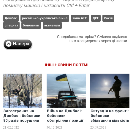
помилку мишею і натисніть Ctrl + Enter
Донбас
російсько-українська війна
зона АТО
ДРГ
Росія
спецназ
бойовики
активація
Сподобався матеріал? Сміливо поділися
ним в соцмережах через ці кнопки
ІНШІ НОВИНИ ПО ТЕМІ
Загострення на
Війна на Донбасі:
Ситуація на фронті:
Донбасі: бойовики
бойовики
бойовики
80 разів порушили
обстріляли позиції
збільшили кількість
"тишу", поранено
українських
обстрілів, двоє
21.02.2022
30.12.2021
23.09.2021
військового
військових,
військових