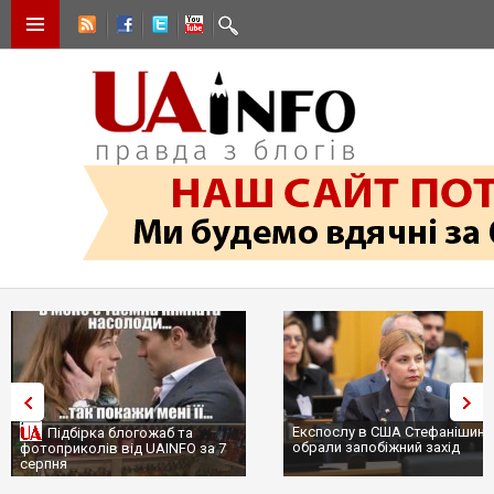
Експослу в США Стефанішині
Підбірка блогожаб та
обрали запобіжний захід
фотоприколів від UAINFO за 7
серпня