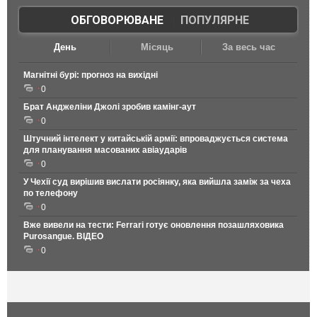
ОБГОВОРЮВАНЕ
|
ПОПУЛЯРНЕ
День
Місяць
За весь час
Магнітні бурі: прогноз на вихідні
0
Брат Анджеліни Джолі зробив камінг-аут
0
Штучний інтелект у китайській армії: впроваджується система
для планування масованих авіаударів
0
У Чехії суд вирішив вислати росіянку, яка вийшла заміж за чеха
по телефону
0
Вже вивели на тести: Ferrari готує оновлення позашляховика
Purosangue. ВІДЕО
0