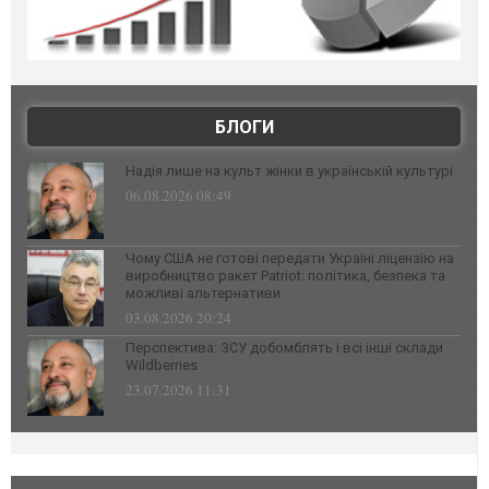
БЛОГИ
Надія лише на культ жінки в українській культурі
06.08.2026 08:49
Чому США не готові передати Україні ліцензію на
виробництво ракет Patriot: політика, безпека та
можливі альтернативи
03.08.2026 20:24
Перспектива: ЗСУ добомблять і всі інші склади
Wildberries
23.07.2026 11:31