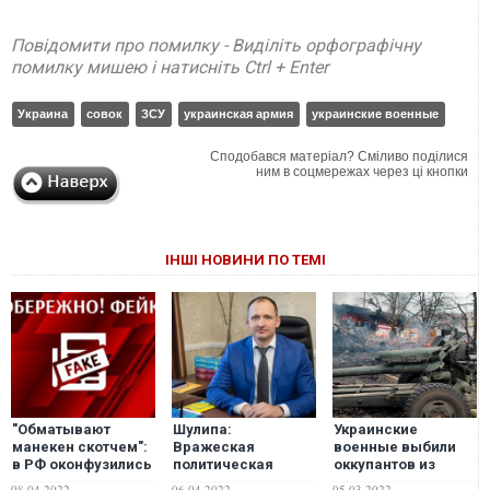
Повідомити про помилку - Виділіть орфографічну
помилку мишею і натисніть Ctrl + Enter
Украина
совок
ЗСУ
украинская армия
украинские военные
Сподобався матеріал? Сміливо поділися
ним в соцмережах через ці кнопки
ІНШІ НОВИНИ ПО ТЕМІ
"Обматывают
Шулипа:
Украинские
манекен скотчем":
Вражеская
военные выбили
в РФ оконфузились
политическая
оккупантов из
очередным
агентура ФСБ
Николаева
08.04.2022
06.04.2022
05.03.2022