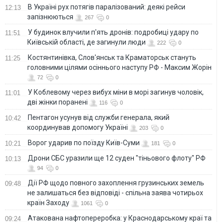
В Україні рух потягів паралізований: деякі рейси
12:13
запізнюються
267
0
У будинок влучили п'ять дронів: подробиці удару по
11:51
Київській області, де загинули люди
222
0
Костянтинівка, Слов'янськ та Краматорськ стануть
11:25
головними цілями осіннього наступу РФ - Максим Жорін
72
0
У Коблевому через вибух міни в морі загинув чоловік,
11:01
дві жінки поранені
116
0
Пентагон усунув від служби генерала, який
10:42
координував допомогу Україні
203
0
Ворог ударив по поїзду Київ-Суми
10:21
181
0
Дрони СБС уразили ще 12 суден "тіньового флоту" РФ
10:13
94
0
Дії РФ щодо повного захоплення грузинських земель
09:48
не залишаться без відповіді - спільна заява чотирьох
країн Заходу
1061
0
Атакована нафтопереробка: у Краснодарському краї та
09:24