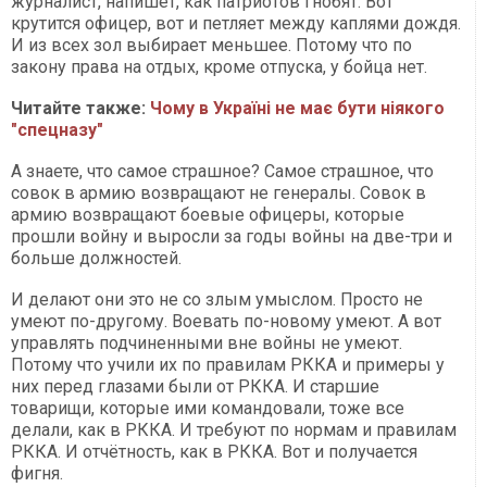
журналист, напишет, как патриотов гнобят. Вот
крутится офицер, вот и петляет между каплями дождя.
И из всех зол выбирает меньшее. Потому что по
закону права на отдых, кроме отпуска, у бойца нет.
Читайте также:
Чому в Україні не має бути ніякого
"спецназу"
А знаете, что самое страшное? Самое страшное, что
совок в армию возвращают не генералы. Совок в
армию возвращают боевые офицеры, которые
прошли войну и выросли за годы войны на две-три и
больше должностей.
И делают они это не со злым умыслом. Просто не
умеют по-другому. Воевать по-новому умеют. А вот
управлять подчиненными вне войны не умеют.
Потому что учили их по правилам РККА и примеры у
них перед глазами были от РККА. И старшие
товарищи, которые ими командовали, тоже все
делали, как в РККА. И требуют по нормам и правилам
РККА. И отчётность, как в РККА. Вот и получается
фигня.