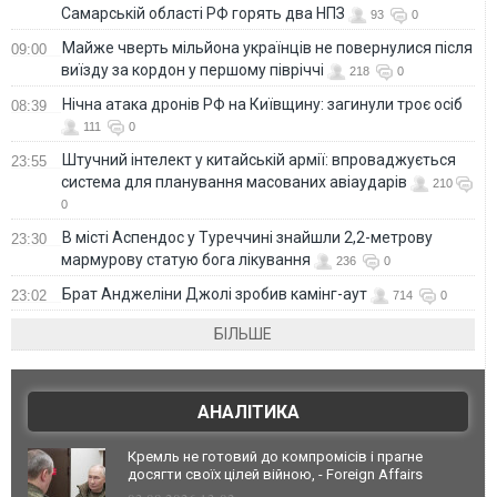
Самарській області РФ горять два НПЗ
93
0
Майже чверть мільйона українців не повернулися після
09:00
виїзду за кордон у першому півріччі
218
0
Нічна атака дронів РФ на Київщину: загинули троє осіб
08:39
111
0
Штучний інтелект у китайській армії: впроваджується
23:55
система для планування масованих авіаударів
210
0
В місті Аспендос у Туреччині знайшли 2,2-метрову
23:30
мармурову статую бога лікування
236
0
Брат Анджеліни Джолі зробив камінг-аут
23:02
714
0
БІЛЬШЕ
АНАЛІТИКА
Кремль не готовий до компромісів і прагне
досягти своїх цілей війною, - Foreign Affairs