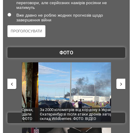
переговори, але серйозних намірів росіяни не
матимуть
Вже давно не роблю жодних прогнозів щодо
завершення війни
ФОТО
по Сумах,
За 2000 кілометрів від кордону з Україною: в
"Мої іграш
траждали
Єкатеринбурзі після атаки дронів загорівся
суперкарів
ВІДЕО
ині. ФОТО
склад Wildberries. ФОТО. ВІДЕО