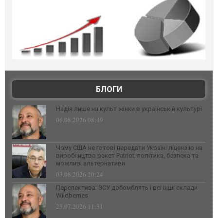
БЛОГИ
Надія лише на культ жінки в українській культурі
06.08.2026 08:49
Чому США не готові передати Україні ліцензію на
виробництво ракет Patriot: політика, безпека та
можливі альтернативи
03.08.2026 20:24
Перспектива: ЗСУ добомблять і всі інші склади
Wildberries
23.07.2026 11:31