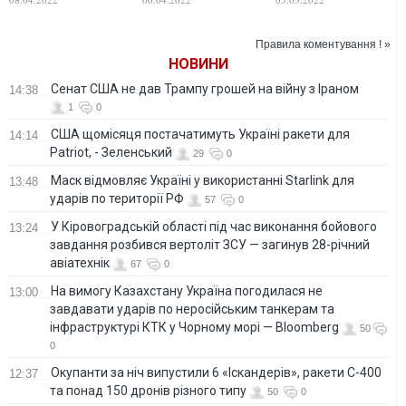
фейком об
заложила
украинских
основания не
военных. ВИДЕО
только для
Правила коментування ! »
подрыва
НОВИНИ
украинской
государственности,
Сенат США не дав Трампу грошей на війну з Іраном
14:38
но и для
1
0
широкомасштабной
фазы военной
США щомісяця постачатимуть Україні ракети для
14:14
агрессии Москвы
Patriot, - Зеленський
против Украины
29
0
Маск відмовляє Україні у використанні Starlink для
13:48
ударів по території РФ
57
0
У Кіровоградській області під час виконання бойового
13:24
завдання розбився вертоліт ЗСУ — загинув 28-річний
авіатехнік
67
0
На вимогу Казахстану Україна погодилася не
13:00
завдавати ударів по неросійським танкерам та
інфраструктурі КТК у Чорному морі — Bloomberg
50
0
Окупанти за ніч випустили 6 «Іскандерів», ракети С-400
12:37
та понад 150 дронів різного типу
50
0