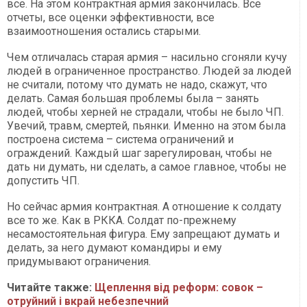
все. На этом контрактная армия закончилась. Все
отчеты, все оценки эффективности, все
взаимоотношения остались старыми.
Чем отличалась старая армия – насильно сгоняли кучу
людей в ограниченное пространство. Людей за людей
не считали, потому что думать не надо, скажут, что
делать. Самая большая проблемы была – занять
людей, чтобы херней не страдали, чтобы не было ЧП.
Увечий, травм, смертей, пьянки. Именно на этом была
построена система – система ограничений и
ограждений. Каждый шаг зарегулирован, чтобы не
дать ни думать, ни сделать, а самое главное, чтобы не
допустить ЧП.
Но сейчас армия контрактная. А отношение к солдату
все то же. Как в РККА. Солдат по-прежнему
несамостоятельная фигура. Ему запрещают думать и
делать, за него думают командиры и ему
придумывают ограничения.
Читайте также:
Щеплення від реформ: совок –
отруйний і вкрай небезпечний