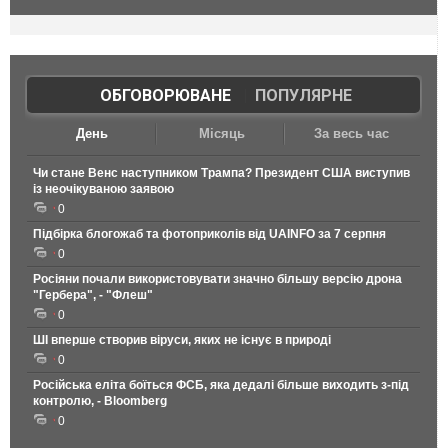
ОБГОВОРЮВАНЕ
|
ПОПУЛЯРНЕ
День
Місяць
За весь час
Чи стане Венс наступником Трампа? Президент США виступив
із неочікуваною заявою
0
Підбірка блогожаб та фотоприколів від UAINFO за 7 серпня
0
Росіяни почали використовувати значно більшу версію дрона
"Гербера", - "Флеш"
0
ШІ вперше створив віруси, яких не існує в природі
0
Російська еліта боїться ФСБ, яка дедалі більше виходить з-під
контролю, - Bloomberg
0