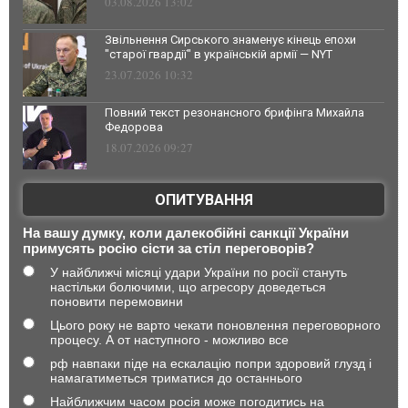
03.08.2026 13:02
Звільнення Сирського знаменує кінець епохи
"старої гвардії" в українській армії — NYT
23.07.2026 10:32
Повний текст резонансного брифінга Михайла
Федорова
18.07.2026 09:27
ОПИТУВАННЯ
На вашу думку, коли далекобійні санкції України
примусять росію сісти за стіл переговорів?
У найближчі місяці удари України по росії стануть
настільки болючими, що агресору доведеться
поновити перемовини
Цього року не варто чекати поновлення переговорного
процесу. А от наступного - можливо все
рф навпаки піде на ескалацію попри здоровий глузд і
намагатиметься триматися до останнього
Найближчим часом росія може погодитись на