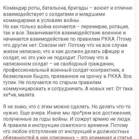
Командир роты, батальона, бригады – воюет и отлично
взаимодействует с солдатами и младшими
командирами в условиях войны.
Но как только война кончается – перемирие, ротация,
так и все. Заканчивается взаимодействие военное и
начинается взаимодействие по правилам РККА. Птому
что других нет. Совсем нет. Потому что на все случаи
жизни написано, что и как должен делать офицер и
солдат, но это уже не подходит. Потому что в
написанном солдат – не свободный гражданин,
профессиональный военный солдат-контрактник, а
безмолвное быдло, призванное на срочку в РККА. Все.
тупик. Не получается по старым правилам
коммуницировать и сотрудничать. А новых нет. От така
хе*ня, малята.
Я не знаю, что с этим можно сделать. Но делать что-то
нужно. Еще вчера. Иначе мы про*рем все достижения,
полученные за годы войны. И сожрут армию не люди.
А правила и инструкции советского времени. Потому
что любое отступление от инструкций и должностных
обязанностей в них описанных – это криминал и статья.