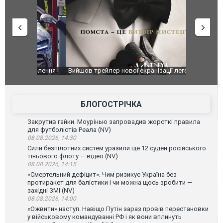
оновлення
Вийшов трейлер нової екранізації легендарного
Зеленський
фільму "Афера Томаса Крауна"
перемовин
БЛОГОСТРІЧКА
Закрутив гайки. Моурінью запровадив жорсткі правила
для футболістів Реала (NV)
08.08.2026, 14:30
Сили безпілотних систем уразили ще 12 суден російського
тіньового флоту — відео (NV)
08.08.2026, 14:15
«Смертельний дефіцит». Чим ризикує Україна без
протиракет для балістики і чи можна щось зробити —
західні ЗМІ (NV)
08.08.2026, 14:00
«Ожвити» наступ. Навіщо Путін зараз провів перестановки
у військовому командуванні РФ і як вони вплинуть