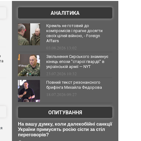
АНАЛІТИКА
Кремль не готовий до
компромісів і прагне досягти
своїх цілей війною, - Foreign
Affairs
03.08.2026 13:02
о
Звільнення Сирського знаменує
та
кінець епохи "старої гвардії" в
українській армії — NYT
23.07.2026 10:32
Повний текст резонансного
брифінга Михайла Федорова
18.07.2026 09:27
ОПИТУВАННЯ
я
На вашу думку, коли далекобійні санкції
ня
України примусять росію сісти за стіл
переговорів?