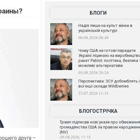
краины?
БЛОГИ
Надія лише на культ жінки в
українській культурі
06.08.2026 08:49
Чому США не готові передати
Україні ліцензію на виробництв
ракет Patriot: політика, безпека 
можливі альтернативи
03.08.2026 20:24
Перспектива: ЗСУ добомблять і
всі інші склади Wildberries
23.07.2026 11:31
БЛОГОСТРІЧКА
Трамп підписав нові укази про обмеженн
громадянства США за правом народжен
(NV)
орошего друга –
09.08.2026, 11:15