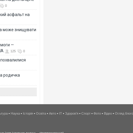
0
жий асфальт на
їна може знищувати
емоги —
ША
125
0
Ф похвалилися
на родичка
ьтура
•
Наука
•
Історія
•
Освіта
•
Авто
•
IT
•
Здоров'я
•
Спорт
•
Фото
•
Відео
•
Огляд блог
я (для інтернет-видань - гіперпосилання).