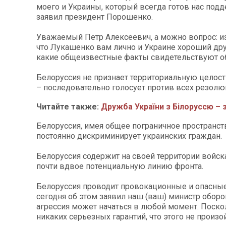
моего и Украины, который всегда готов нас подд
заявил президент Порошенко.
Уважаемый Петр Алексеевич, а можно вопрос: из
что Лукашенко вам лично и Украине хороший дру
какие общеизвестные факты свидетельствуют о
Белоруссия не признает территориальную целос
– последовательно голосует против всех резолю
Читайте также:
Дружба України з Білоруссю – з
Белоруссия, имея общее пограничное пространст
постоянно дискриминирует украинских граждан.
Белоруссия содержит на своей территории войска
почти вдвое потенциальную линию фронта.
Белоруссия проводит провокационные и опасные
сегодня об этом заявил наш (ваш) министр оборо
агрессия может начаться в любой момент. Поско
никаких серьезных гарантий, что этого не произо