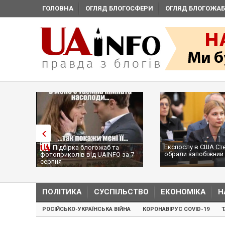
ГОЛОВНА
ОГЛЯД БЛОГОСФЕРИ
ОГЛЯД БЛОГОЖАБ
Експослу в США Ст
Підбірка блогожаб та
обрали запобіжний 
фотоприколів від UAINFO за 7
серпня
ПОЛІТИКА
СУСПІЛЬСТВО
ЕКОНОМІКА
Н
РОСІЙСЬКО-УКРАЇНСЬКА ВІЙНА
КОРОНАВІРУС COVID-19