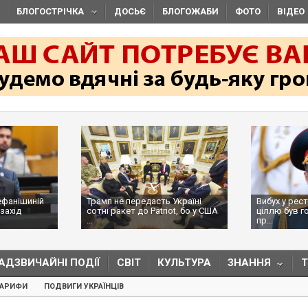
БЛОГОСТРІЧКА
ДОСЬЄ
БЛОГОЖАБИ
ФОТО
ВІДЕО
ефанішиній
Трамп не передасть Україні
Вибух у рес
захід
сотні ракет до Patriot, бо у США
ціллю був г
...
пр...
АДЗВИЧАЙНІ ПОДІЇ
СВІТ
КУЛЬТУРА
ЗНАННЯ
ТАРИФИ
ПОДВИГИ УКРАЇНЦІВ