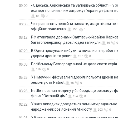
«Одеська, Херсонська та Запорізька області – у зо
09:00
експерт пояснив, чим загрожує Україні дефіцит в
85
0
Чи призначать пенсійни виплати, якщо ніколи не
08:36
офіційно: пояснення
153
0
РФ атакувала дронами Салтівський район Харкова
08:12
багатоповерхівку, двоє людей загинули
66
0
В Одесі пролунали вибухи та почалися перебої зі с
07:29
ударом дронів та ракет
137
0
Російському Бєлгороду вночі не дала спати серія
06:33
116
0
У Німеччині фіксували підозрілі польоти дронів н
05:25
ремонтують Patriot
65
0
Netflix поселив людину у білборді, що рекламує 
03:28
фільм "Останній дім"
154
0
У яких випадках доведеться замінити радянське
02:22
народження: роз'яснення Мін'юсту
303
0
У Києві створили петицію про переведення всіх ш
01:28