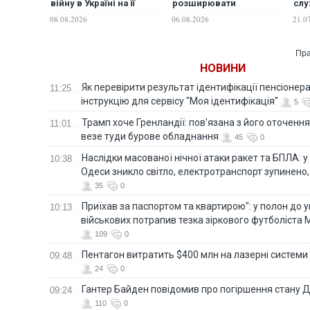
війну в Україні на її
розширювати
слу
внутрішні проблеми
партнерство в
Укр
08.08.2026
06.08.2026
21.0
енергетиці, - глава
МЗС
Пра
НОВИНИ
Як перевірити результат ідентифікації пенсіонер
11:25
інструкцію для сервісу "Моя ідентифікація"
5
Трамп хоче Гренландії: пов'язана з його оточенн
11:01
везе туди бурове обладнання
45
0
Наслідки масованої нічної атаки ракет та БПЛА: 
10:38
Одеси зникло світло, електротранспорт зупинено,
35
0
Приїхав за паспортом та квартирою": у полон до 
10:13
військових потрапив тезка зіркового футболіста
109
0
Пентагон витратить $400 млн на лазерні системи
09:48
24
0
Гантер Байден повідомив про погіршення стану
09:24
110
0