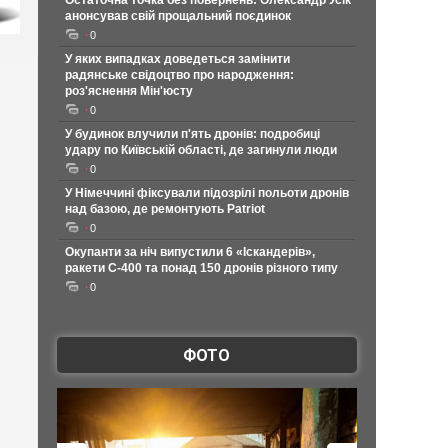
Остаточна точка без повернень: Олександр Усік
анонсував свій прощальний поєдинок
0
У яких випадках доведеться замінити
радянське свідоцтво про народження:
роз'яснення Мін'юсту
0
У будинок влучили п'ять дронів: подробиці
удару по Київській області, де загинули люди
0
У Німеччині фіксували підозрілі польоти дронів
над базою, де ремонтують Patriot
0
Окупанти за ніч випустили 6 «Іскандерів»,
ракети С-400 та понад 150 дронів різного типу
0
ФОТО