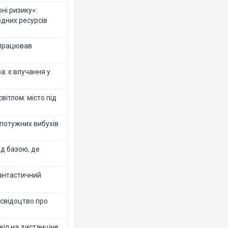
ні ризику»:
одних ресурсів
 працював
: є влучання у
вітлом: місто під
 потужних вибухів
ад базою, де
фантастичний
 свідоцтво про
кіл на дистанціне