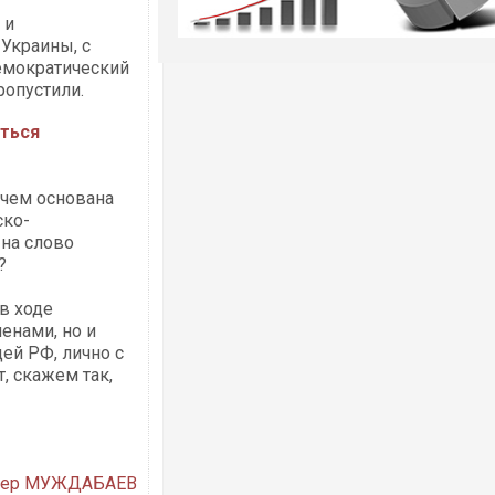
 и
Украины, с
демократический
ропустили.
яться
 чем основана
ско-
 на слово
?
в ходе
енами, но и
ей РФ, лично с
, скажем так,
дер МУЖДАБАЕВ