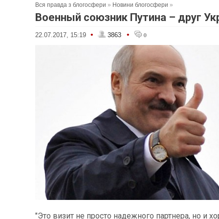
Вся правда з блогосфери
»
Новини блогосфери
»
Военный союзник Путина – друг У
•
•
22.07.2017, 15:19
3863
0
"Это визит не просто надежного партнера, но и х