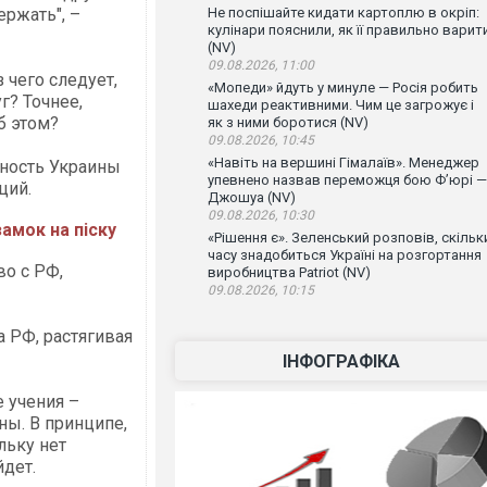
ержать", –
Не поспішайте кидати картоплю в окріп:
кулінари пояснили, як її правильно варит
(NV)
09.08.2026, 11:00
 чего следует,
«Мопеди» йдуть у минуле — Росія робить
г? Точнее,
шахеди реактивними. Чим це загрожує і
б этом?
як з ними боротися (NV)
09.08.2026, 10:45
«Навіть на вершині Гімалаїв». Менеджер
тность Украины
упевнено назвав переможця бою Ф’юрі —
ций.
Джошуа (NV)
09.08.2026, 10:30
амок на піску
«Рішення є». Зеленський розповів, скільк
часу знадобиться Україні на розгортання
во с РФ,
виробництва Patriot (NV)
09.08.2026, 10:15
 РФ, растягивая
ІНФОГРАФІКА
 учения –
ны. В принципе,
льку нет
йдет.