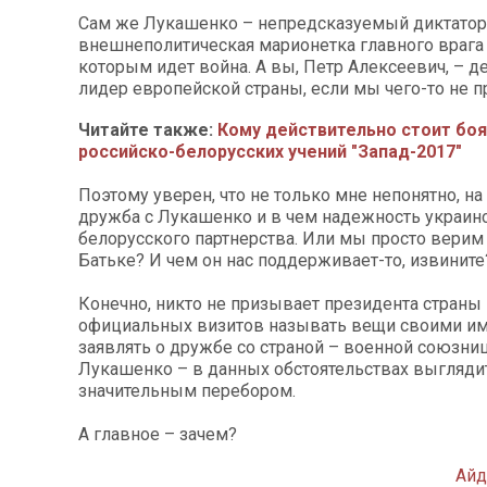
Сам же Лукашенко – непредсказуемый диктатор
внешнеполитическая марионетка главного врага 
которым идет война. А вы, Петр Алексеевич, – 
лидер европейской страны, если мы чего-то не п
Читайте также:
Кому действительно стоит бо
российско-белорусских учений "Запад-2017"
Поэтому уверен, что не только мне непонятно, на
дружба с Лукашенко и в чем надежность украин
белорусского партнерства. Или мы просто верим
Батьке? И чем он нас поддерживает-то, извините
Конечно, никто не призывает президента страны 
официальных визитов называть вещи своими им
заявлять о дружбе со страной – военной союзниц
Лукашенко – в данных обстоятельствах выглядит
значительным перебором.
А главное – зачем?
Ай