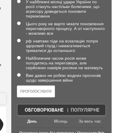
У найближчі місяці удари України по
росії стануть настільки болючими, що
и
агресору доведеться поновити
перемовини
Цього року не варто чекати поновлення
переговорного процесу. А от наступного
- можливо все
рф навпаки піде на ескалацію попри
здоровий глузд і намагатиметься
триматися до останнього
Найближчим часом росія може
погодитись на переговори, але
и
серйозних намірів росіяни не матимуть
Вже давно не роблю жодних прогнозів
щодо завершення війни
ОБГОВОРЮВАНЕ
|
ПОПУЛЯРНЕ
День
Місяць
За весь час