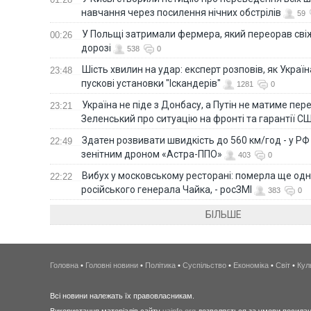
навчання через посилення нічних обстрілів
59
У Польщі затримали фермера, який переорав сві
00:26
дорозі
538
0
Шість хвилин на удар: експерт розповів, як Укра
23:48
пускові установки "Іскандерів"
1281
0
Україна не піде з Донбасу, а Путін не матиме пер
23:21
Зеленський про ситуацію на фронті та гарантії С
Здатен розвивати швидкість до 560 км/год - у Р
22:49
зенітним дроном «Астра-ППО»
403
0
Вибух у московському ресторані: померла ще од
22:22
російського генерала Чайка, - росЗМІ
383
0
БІЛЬШЕ
Головна
•
Головні новини
•
Політика
•
Суспільство
•
Економіка
•
Світ
•
Кул
Всі новини належать їх правовласникам.
Використання матеріалів сайту
uainfo.org
дозволяється за умови посиланн