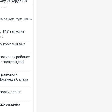
жбу на кордоні з
аїною
7.2026
вила коментування ! »
а: ПФУ запустив
0
ям компанія вже
у чотирьох районах
 є постраждалі
українських
 Мохамеда Салаха
 проти дронів
 Джо Байдена