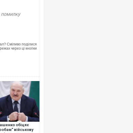
у помилку
Ворог завдав комбінованого удар
двоє поранених. Ще десятеро по
після атаки БПЛА по ринку на Сум
ал? Сміливо поділися
режах через ці кнопки
Приїхав за паспортом та квартир
до українських військових потрап
зіркового футболіста Мохамеда 
ашенко обіцяє
робам" військову