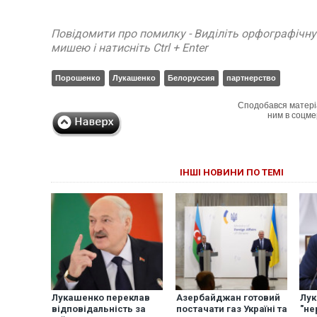
Повідомити про помилку - Виділіть орфографічн
мишею і натисніть Ctrl + Enter
Порошенко
Лукашенко
Белоруссия
партнерство
Сподобався матері
ним в соцме
ІНШІ НОВИНИ ПО ТЕМІ
Лукашенко переклав
Азербайджан готовий
Лук
відповідальність за
постачати газ Україні та
"не