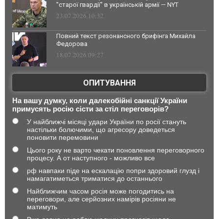
"старої гвардії" в українській армії — NYT
23.07.2026 10:32
Повний текст резонансного брифінга Михайла
Федорова
18.07.2026 09:27
ОПИТУВАННЯ
На вашу думку, коли далекобійні санкції України
примусять росію сісти за стіл переговорів?
У найближчі місяці удари України по росії стануть
настільки болючими, що агресору доведеться
поновити перемовини
Цього року не варто чекати поновлення переговорного
процесу. А от наступного - можливо все
рф навпаки піде на ескалацію попри здоровий глузд і
намагатиметься триматися до останнього
Найближчим часом росія може погодитись на
переговори, але серйозних намірів росіяни не
матимуть