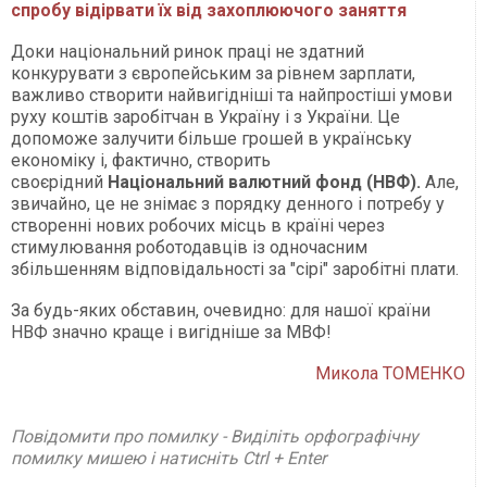
спробу відірвати їх від захоплюючого заняття
Доки національний ринок праці не здатний
конкурувати з європейським за рівнем зарплати,
важливо створити найвигідніші та найпростіші умови
руху коштів заробітчан в Україну і з України. Це
допоможе залучити більше грошей в українську
економіку і, фактично, створить
своєрідний
Національний валютний фонд (НВФ).
Але,
звичайно, це не знімає з порядку денного і потребу у
створенні нових робочих місць в країні через
стимулювання роботодавців із одночасним
збільшенням відповідальності за "сірі" заробітні плати.
За будь-яких обставин, очевидно: для нашої країни
НВФ значно краще і вигідніше за МВФ!
Микола ТОМЕНКО
Повідомити про помилку - Виділіть орфографічну
помилку мишею і натисніть Ctrl + Enter