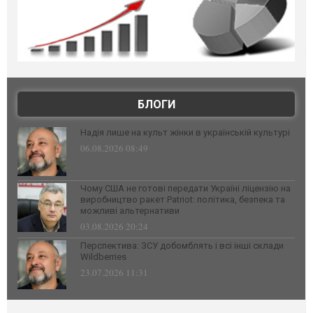
БЛОГИ
Надія лише на культ жінки в українській культурі
06.08.2026 08:49
Чому США не готові передати Україні ліцензію на
виробництво ракет Patriot: політика, безпека та
можливі альтернативи
03.08.2026 20:24
Перспектива: ЗСУ добомблять і всі інші склади
Wildberries
23.07.2026 11:31