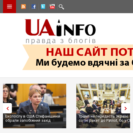
Експослу в США Стефанішиній
Трамп не передасть Україні
обрали запобіжний захід
сотні ракет до Patriot, бо у С
...