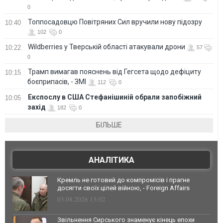
0
Топпосадовцю Повітряних Сил вручили нову підозру
10:40
102
0
Wildberries у Тверській області атакували дрони
10:22
57
0
Трамп вимагав пояснень від Гегсета щодо дефіциту
10:15
боєприпасів, - ЗМІ
112
0
Експослу в США Стефанішиній обрали запобіжний
10:05
захід
182
0
БІЛЬШЕ
АНАЛІТИКА
Кремль не готовий до компромісів і прагне
досягти своїх цілей війною, - Foreign Affairs
03.08.2026 13:02
Звільнення Сирського знаменує кінець епохи