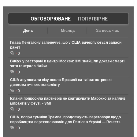
ОБГОВОРЮВАНЕ
|
ПОПУЛЯРНЕ
День
Місяць
За весь час
Глава Пентагону заперечує, що у США вичерпуються запаси
ракет
0
Вибух у ресторані в центрі Москви: ЗМІ знайшли докази смерті
зятя генерала Чайка
0
США анулювали візу посла Бразилії на тлі загострення
дипломатичного конфлікту
0
Іспанія попросила партнерів не критикувати Марокко за наплив
мігрантів у Сеуті, - ЗМІ
0
США, попри сумніви Трампа, продовжують переговори щодо
виробництва перехоплювачів для Patriot в Україні — Reuters
0