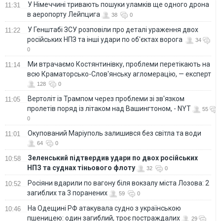
У Німеччині тривають пошуки уламків ще одного дрона
11:31
в аеропорту Лейпцига
38
0
У Генштабі ЗСУ розповіли про деталі ураження двох
11:22
російських НПЗ та інші удари по об'єктах ворога
34
0
Ми втрачаємо Костянтинівку, проблеми перетікають на
11:14
всю Краматорсько-Слов'янську агломерацію, — експерт
128
0
Вертоліт із Трампом через проблеми зі зв'язком
11:05
пролетів поряд із літаком над Вашингтоном, - NYT
55
0
Окупований Маріуполь залишився без світла та води
11:01
64
0
Зеленський підтвердив удари по двох російських
10:58
НПЗ та суднах тіньового флоту
32
0
Росіяни вдарили по вагону біля вокзалу міста Лозова: 2
10:52
загиблих та 3 поранених
59
0
На Одещині РФ атакувала судно з українською
10:46
пшеницею: один загиблий, троє постраждалих
29