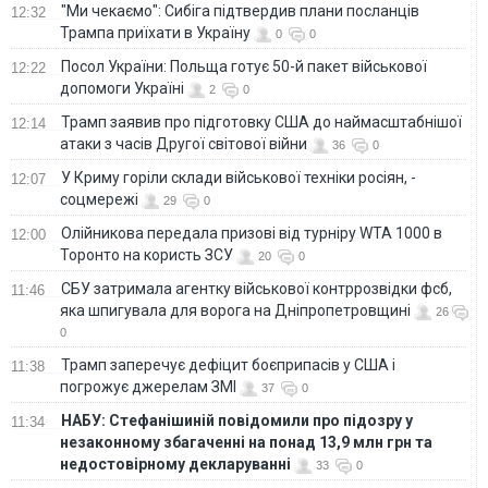
пенсійну систему
"Ми чекаємо": Сибіга підтвердив плани посланців
12:32
Трампа приїхати в Україну
0
0
Посол України: Польща готує 50-й пакет військової
12:22
допомоги Україні
2
0
Трамп заявив про підготовку США до наймасштабнішої
12:14
атаки з часів Другої світової війни
36
0
У Криму горіли склади військової техніки росіян, -
12:07
соцмережі
29
0
Олійникова передала призові від турніру WTA 1000 в
12:00
Торонто на користь ЗСУ
20
0
СБУ затримала агентку військової контррозвідки фсб,
11:46
яка шпигувала для ворога на Дніпропетровщині
26
0
Трамп заперечує дефіцит боєприпасів у США і
11:38
погрожує джерелам ЗМІ
37
0
НАБУ: Стефанішиній повідомили про підозру у
11:34
незаконному збагаченні на понад 13,9 млн грн та
недостовірному декларуванні
33
0