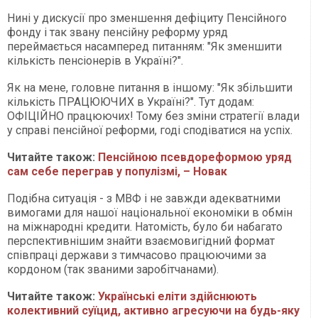
Нині у дискусії про зменшення дефіциту Пенсійного
фонду і так звану пенсійну реформу уряд
переймається насамперед питанням: "Як зменшити
кількість пенсіонерів в Україні?".
Як на мене, головне питання в іншому: "Як збільшити
кількість ПРАЦЮЮЧИХ в Україні?". Тут додам:
ОФІЦІЙНО працюючих! Тому без зміни стратегії влади
у справі пенсійної реформи, годі сподіватися на успіх.
Читайте також:
Пенсійною псевдореформою уряд
сам себе переграв у популізмі, – Новак
Подібна ситуація - з МВФ і не завжди адекватними
вимогами для нашої національної економіки в обмін
на міжнародні кредити. Натомість, було би набагато
перспективнішим знайти взаємовигідний формат
співпраці держави з тимчасово працюючими за
кордоном (так званими заробітчанами).
Читайте також:
Українські еліти здійснюють
колективний суїцид, активно агресуючи на будь-яку