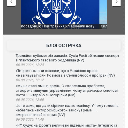
чили нову
Сили оборони уразили Ярославський НПЗ:
Неймар вла
губернатор регіону заявив про наймасштабнішу
"Сантоса".
атаку. ВІДЕО
БЛОГОСТРІЧКА
Трильйон кубометрів запасів. Сусід Росії збільшив експорт
з гігантського газового родовища (NV)
06.08.2026, 12:24
«Тверезі голови сказали, що з Україною краще
не зв’язуватися». Розмова з Семиволосом про Іран (NV)
06.08.2026, 12:12
«Ми на етапі змін в армії». Є колосальна проблема,
створена минулим управлінням: чому втрачаємо ключові
міста — інтерв'ю з Погорілим (NV)
06.08.2026, 12:00
Це те саме, що дати сірники палію-маніяку. У чому головна
небезпека «антиросійського» закону Ґрема, —
американський історик (NV)
06.08.2026, 11:48
«РФ будує на фронті величезні підземні міста». Інтерв'ю із