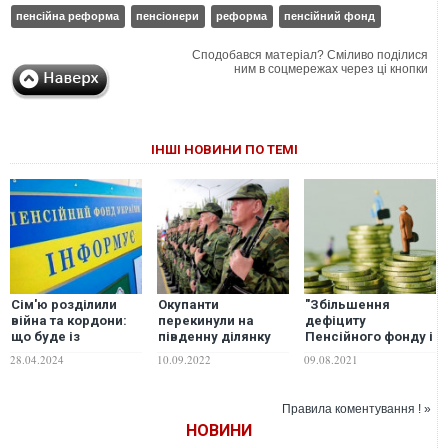
пенсійна реформа
пенсіонери
реформа
пенсійний фонд
Сподобався матеріал? Сміливо поділися
ним в соцмережах через ці кнопки
ІНШІ НОВИНИ ПО ТЕМІ
Сім'ю розділили
Окупанти
"Збільшення
війна та кордони:
перекинули на
дефіциту
що буде із
південну ділянку
Пенсійного фонду і
субсидією, якщо
фронту "пенсійний
негативні наслідки
28.04.2024
10.09.2022
09.08.2021
дружина з дітьми
фонд ДНР", –
для пенсіонерів", –
за кордоном,
Гуменюк
експерт про
чоловік залишився
ініціативу уряду
Правила коментування ! »
в Україні
про
НОВИНИ
накопичувальну