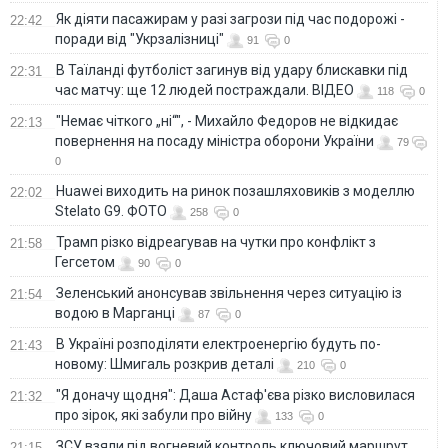
Як діяти пасажирам у разі загрози під час подорожі -
22:42
поради від "Укрзалізниці"
91
0
В Таїланді футболіст загинув від удару блискавки під
22:31
час матчу: ще 12 людей постраждали. ВІДЕО
118
0
"Немає чіткого „ні“", - Михайло Федоров не відкидає
22:13
повернення на посаду міністра оборони України
79
0
Huawei виходить на ринок позашляховиків з моделлю
22:02
Stelato G9. ФОТО
258
0
Трамп різко відреагував на чутки про конфлікт з
21:58
Гегсетом
90
0
Зеленський анонсував звільнення через ситуацію із
21:54
водою в Марганці
87
0
В Україні розподіляти електроенергію будуть по-
21:43
новому: Шмигаль розкрив деталі
210
0
"Я доначу щодня": Даша Астаф'єва різко висловилася
21:32
про зірок, які забули про війну
133
0
ЗСУ взяли під вогневий контроль ключовий маршрут
21:15