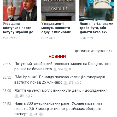
Угорщина
У парламенті
Якими негідниками
виступила проти
можуть знищити
треба бути, аби
вступу України до
одну із ключових
давати вказівки
ЄС: на заваді стоїть
норм мовного
про ревізію закону,
25.03.2023
15.02.2021
12.02.2021
закон про освіту
закону – В'ятрович
що дієво захищає
наші мовні права –
блогер
Правила коментування ! »
НОВИНИ
Потужний гавайський телескоп виявив на Сонці те, чого
23:55
раніше не бачив ніхто
364
0
"Мої іграшки": Роналду показав колекцію суперкарів
23:31
вартістю понад 25 млн євро
179
0
Життя на Землі могло виникнути двічі, – дослідження
23:00
254
0
Навіть 300 американських ракет Україні вистачить
22:53
лише на 2,5-3 місяці активних російських обстрілів -
експерт
74
0