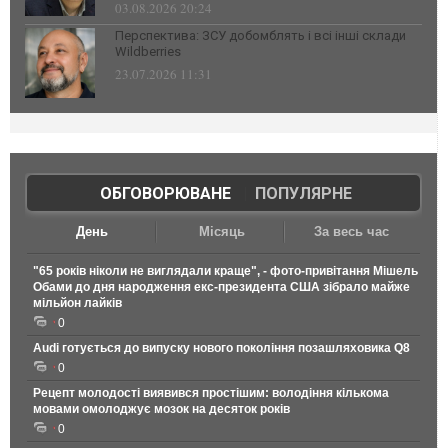
03.08.2026 20:24
Перспектива: ЗСУ добомблять і всі інші склади
Wildberries
23.07.2026 11:31
ОБГОВОРЮВАНЕ
|
ПОПУЛЯРНЕ
День
Місяць
За весь час
"65 років ніколи не виглядали краще", - фото-привітання Мішель
Обами до дня народження екс-президента США зібрало майже
мільйон лайків
0
Audi готується до випуску нового покоління позашляховика Q8
0
Рецепт молодості виявився простішим: володіння кількома
мовами омолоджує мозок на десяток років
0