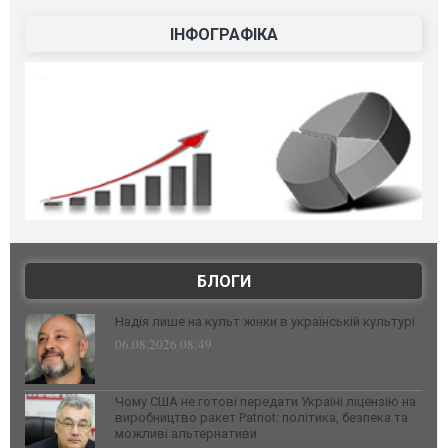
ІНФОГРАФІКА
БЛОГИ
Надія лише на культ жінки в українській культурі
06.08.2026 08:49
Чому США не готові передати Україні ліцензію на
виробництво ракет Patriot: політика, безпека та
можливі альтернативи