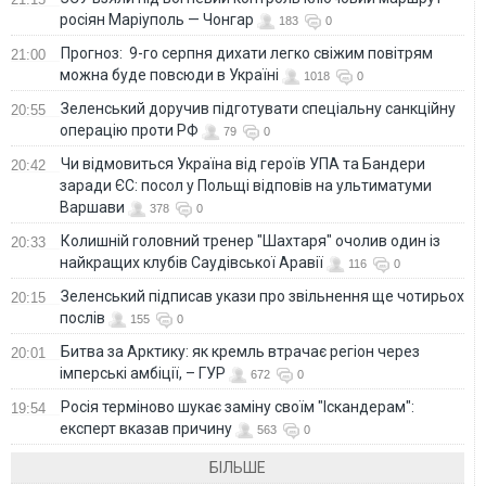
росіян Маріуполь — Чонгар
183
0
Прогноз: 9-го серпня дихати легко свіжим повітрям
21:00
можна буде повсюди в Україні
1018
0
Зеленський доручив підготувати спеціальну санкційну
20:55
операцію проти РФ
79
0
Чи відмовиться Україна від героїв УПА та Бандери
20:42
заради ЄС: посол у Польщі відповів на ультиматуми
Варшави
378
0
Колишній головний тренер "Шахтаря" очолив один із
20:33
найкращих клубів Саудівської Аравії
116
0
Зеленський підписав укази про звільнення ще чотирьох
20:15
послів
155
0
Битва за Арктику: як кремль втрачає регіон через
20:01
імперські амбіції, – ГУР
672
0
Росія терміново шукає заміну своїм "Іскандерам":
19:54
експерт вказав причину
563
0
БІЛЬШЕ