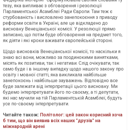
тезу, яка випливає з обговорення і резолюції
Парламентської Асамблеї Ради Європи. Там теж є
стурбованість і висловлено занепокоєння з приводу
реформи освіти в Україні, але це відкладено до
висновку Венеціанської комісії. У резолюції прямо
записано, що потім буде обговорення на предмет того,
як діяти і які кроки вживати європейській стороні.
Щодо висновків Венеціанської комісії, то наскільки я
знаю всі вони, можливо за поодинокими винятками,
місять як позитиви, так і негативи. Слід очікувати, так
само буде і в іншому випадку щодо нашого закону про
освіту і мовної статті, яка викликала найбільше
занепокоєнь і найбільше зауважень. Відповідно все
буде залежати від інтерпретації цього висновку. Ми
будемо інтерпретувати його по-своєму, а ті депутати,
які нас мучили на тій Парламентській Асамблеї, будуть
усе по-своєму інтерпретувати.
Читайте також:
Політолог: цей закон корисний хоча
б тим, що він виявив всіх наших "друзів" на
міжнародній арені