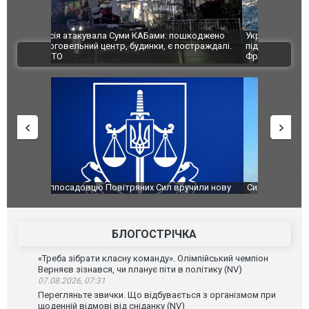
шкоджено
Українські надзвичайники врятували козуленя
СБУ за спр
траждалі.
під час ліквідації масштабної лісової пожежі у
Болгарії з
ВІДЕО
Франції
ФОТО
чили нову
Сили оборони уразили Ярославський НПЗ:
Неймар вла
губернатор регіону заявив про наймасштабнішу
"Сантоса".
атаку. ВІДЕО
БЛОГОСТРІЧКА
«Треба зібрати класну команду». Олімпійський чемпіон
Верняєв зізнався, чи планує піти в політику (NV)
07.08.2026, 07:31
Перегляньте звички. Що відбувається з організмом при
щоденній відмові від сніданку (NV)