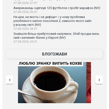
07.08.2026, 07:01
Американець одягнув 125 футболок і пробіг марафон (NV)
07.08.2026, 06:31
Не ціни, не якість і не дефіцит: і у чому проблема
улюбленого напою покоління Z, навколо якого хайп
у всьому світі (NV)
07.08.2026, 06:01
Знайшли більш прибутковий напрямок. Shell продає весь
свій «зелений» бізнес у Європі (NV)
07.08.2026, 05:31
БЛОГОЖАБИ