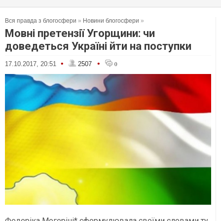
Вся правда з блогосфери
»
Новини блогосфери
»
Мовні претензії Угорщини: чи
доведеться Україні йти на поступки
•
•
17.10.2017, 20:51
2507
0
Федеріка Могеріні* сформулювала своїми словами ту