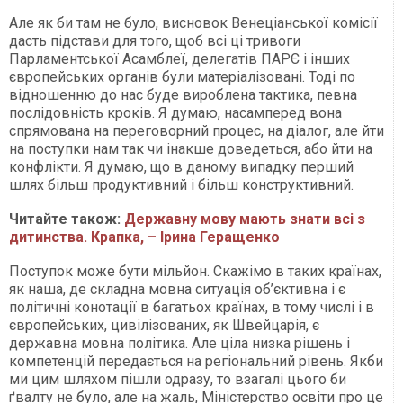
Але як би там не було, висновок Венеціанської комісії
дасть підстави для того, щоб всі ці тривоги
Парламентської Асамблеї, делегатів ПАРЄ і інших
європейських органів були матеріалізовані. Тоді по
відношенню до нас буде вироблена тактика, певна
послідовність кроків. Я думаю, насамперед вона
спрямована на переговорний процес, на діалог, але йти
на поступки нам так чи інакше доведеться, або йти на
конфлікти. Я думаю, що в даному випадку перший
шлях більш продуктивний і більш конструктивний.
Читайте також:
Державну мову мають знати всі з
дитинства. Крапка, – Ірина Геращенко
Поступок може бути мільйон. Скажімо в таких країнах,
як наша, де складна мовна ситуація об’єктивна і є
політичні конотації в багатьох країнах, в тому числі і в
європейських, цивілізованих, як Швейцарія, є
державна мовна політика. Але ціла низка рішень і
компетенцій передається на регіональний рівень. Якби
ми цим шляхом пішли одразу, то взагалі цього би
ґвалту не було, але на жаль, Міністерство освіти про це