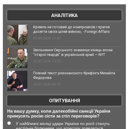
АНАЛІТИКА
Кремль не готовий до компромісів і прагне
досягти своїх цілей війною, - Foreign Affairs
03.08.2026 13:02
Звільнення Сирського знаменує кінець епохи
"старої гвардії" в українській армії — NYT
23.07.2026 10:32
Повний текст резонансного брифінга Михайла
Федорова
18.07.2026 09:27
ОПИТУВАННЯ
На вашу думку, коли далекобійні санкції України
примусять росію сісти за стіл переговорів?
У найближчі місяці удари України по росії стануть
настільки болючими, що агресору доведеться