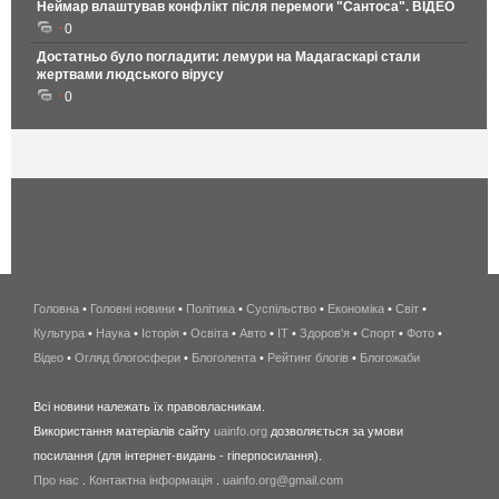
Неймар влаштував конфлікт після перемоги "Сантоса". ВІДЕО
0
Достатньо було погладити: лемури на Мадагаскарі стали
жертвами людського вірусу
0
Головна
•
Головні новини
•
Політика
•
Суспільство
•
Економіка
беспроводной
•
Світ
•
Культура
•
Наука
•
Історія
•
Освіта
•
Авто
•
IT
•
Здоров'я
интернет
•
Спорт
•
Фото
•
Відео
•
Огляд блогосфери
•
Блоголента
•
Рейтинг блогів
киев
•
Блогожаби
и
Всі новини належать їх правовласникам.
область
Використання матеріалів сайту
uainfo.org
дозволяється за умови
wimax
посилання (для інтернет-видань - гіперпосилання).
интернет
Про нас
.
Контактна інформація
.
uainfo.org@gmail.com
в