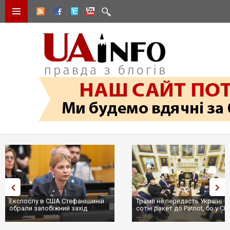
Експослу в США Стефанішиній
Трамп не передасть Україні
обрали запобіжний захід
сотні ракет до Patriot, бо у С
...