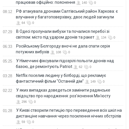
працював офіційно: пояснення
140
0
РФ атакувала дронами Салтівський район Харкова: є
08:12
влучання у багатоповерхівку, двоє людей загинули
64
0
В Одесі пролунали вибухи та почалися перебої зі
07:29
світлом: місто під ударом дронів та ракет
134
0
Російському Бєлгороду вночі не дала спати серія
06:33
потужних вибухів
108
0
У Німеччині фіксували підозрілі польоти дронів над
05:25
базою, де ремонтують Patriot
62
0
Netflix поселив людину у білборді, що рекламує
03:28
фантастичний фільм "Останній дім"
149
0
У яких випадках доведеться замінити радянське
02:22
свідоцтво про народження: роз'яснення Мін'юсту
296
0
У Києві створили петицію про переведення всіх шкіл на
01:28
дистанціне навчання через посилення нічних обстрілів
59
0