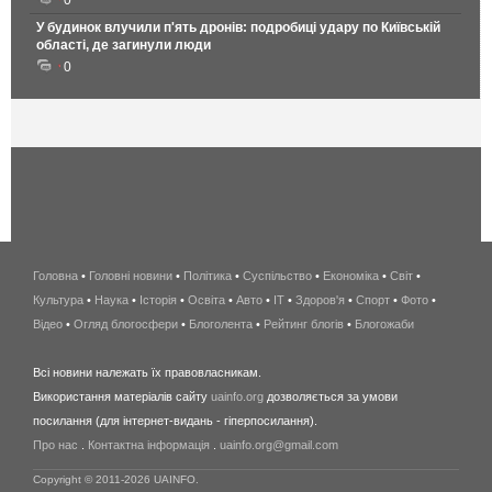
0
У будинок влучили п'ять дронів: подробиці удару по Київській
області, де загинули люди
0
Головна
•
Головні новини
•
Політика
•
Суспільство
•
Економіка
беспроводной
•
Світ
•
Культура
•
Наука
•
Історія
•
Освіта
•
Авто
•
IT
•
Здоров'я
интернет
•
Спорт
•
Фото
•
Відео
•
Огляд блогосфери
•
Блоголента
•
Рейтинг блогів
киев
•
Блогожаби
и
Всі новини належать їх правовласникам.
область
Використання матеріалів сайту
uainfo.org
дозволяється за умови
wimax
посилання (для інтернет-видань - гіперпосилання).
интернет
Про нас
.
Контактна інформація
.
uainfo.org@gmail.com
в
киеве
Copyright © 2011-2026 UAINFO.