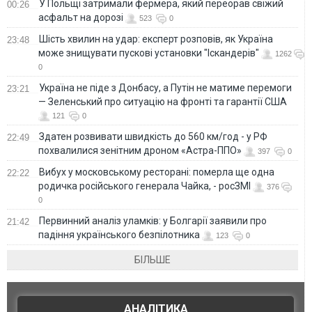
У Польщі затримали фермера, який переорав свіжий
00:26
асфальт на дорозі
523
0
Шість хвилин на удар: експерт розповів, як Україна
23:48
може знищувати пускові установки "Іскандерів"
1262
0
Україна не піде з Донбасу, а Путін не матиме перемоги
23:21
— Зеленський про ситуацію на фронті та гарантії США
121
0
Здатен розвивати швидкість до 560 км/год - у РФ
22:49
похвалилися зенітним дроном «Астра-ППО»
397
0
Вибух у московському ресторані: померла ще одна
22:22
родичка російського генерала Чайка, - росЗМІ
376
0
Первинний аналіз уламків: у Болгарії заявили про
21:42
падіння українського безпілотника
123
0
БІЛЬШЕ
АНАЛІТИКА