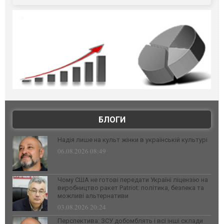
БЛОГИ
Надія лише на культ жінки в українській культурі
06.08.2026 08:49
Чому США не готові передати Україні ліцензію на
виробництво ракет Patriot: політика, безпека та
можливі альтернативи
03.08.2026 20:24
Перспектива: ЗСУ добомблять і всі інші склади