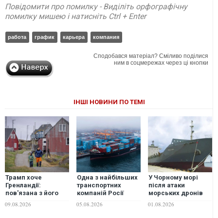
Повідомити про помилку - Виділіть орфографічну
помилку мишею і натисніть Ctrl + Enter
работа
график
карьера
компания
Сподобався матеріал? Сміливо поділися
ним в соцмережах через ці кнопки
ІНШІ НОВИНИ ПО ТЕМІ
Трамп хоче
Одна з найбільших
У Чорному морі
Гренландії:
транспортних
після атаки
пов'язана з його
компаній Росії
морських дронів
оточенням
відмовилася
затонув
09.08.2026
05.08.2026
01.08.2026
компанія вже везе
перевозити
контейнеровоз
туди бурове
вантажі Чорним
компанії