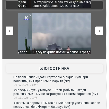
траждали
Єкатеринбурзі після атаки дронів загорівся
суперкарів
ВІДЕО
ині. ФОТО
склад Wildberries. ФОТО. ВІДЕО
": у полон
Одесу накрила потужна злива з градом та
Вже вивели 
в тезка
ураганним вітром
позашляхов
лаха
БЛОГОСТРІЧКА
Не поспішайте кидати картоплю в окріп: кулінари
пояснили, як її правильно варити (NV)
09.08.2026, 11:00
«Мопеди» йдуть у минуле — Росія робить шахеди
реактивними. Чим це загрожує і як з ними боротися (NV)
09.08.2026, 10:45
«Навіть на вершині Гімалаїв». Менеджер упевнено назвав
переможця бою Ф’юрі — Джошуа (NV)