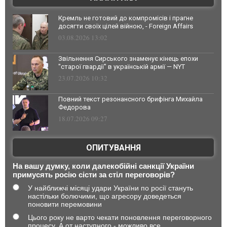
Кремль не готовий до компромісів і прагне
досягти своїх цілей війною, - Foreign Affairs
03.08.2026 13:02
Звільнення Сирського знаменує кінець епохи
"старої гвардії" в українській армії — NYT
23.07.2026 10:32
Повний текст резонансного брифінга Михайла
Федорова
18.07.2026 09:27
ОПИТУВАННЯ
На вашу думку, коли далекобійні санкції України
примусять росію сісти за стіл переговорів?
У найближчі місяці удари України по росії стануть
настільки болючими, що агресору доведеться
поновити перемовини
Цього року не варто чекати поновлення переговорного
процесу. А от наступного - можливо все