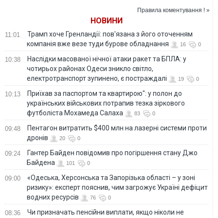
обладнання
морем
«Росатома»
Правила коментування ! »
НОВИНИ
Трамп хоче Гренландії: пов'язана з його оточенням
11:01
компанія вже везе туди бурове обладнання
16
0
Наслідки масованої нічної атаки ракет та БПЛА: у
10:38
чотирьох районах Одеси зникло світло,
електротранспорт зупинено, є постраждалі
19
0
Приїхав за паспортом та квартирою": у полон до
10:13
українських військових потрапив тезка зіркового
футболіста Мохамеда Салаха
83
0
Пентагон витратить $400 млн на лазерні системи проти
09:48
дронів
20
0
Гантер Байден повідомив про погіршення стану Джо
09:24
Байдена
101
0
«Одеська, Херсонська та Запорізька області – у зоні
09:00
ризику»: експерт пояснив, чим загрожує Україні дефіцит
водних ресурсів
76
0
Чи призначать пенсійни виплати, якщо ніколи не
08:36