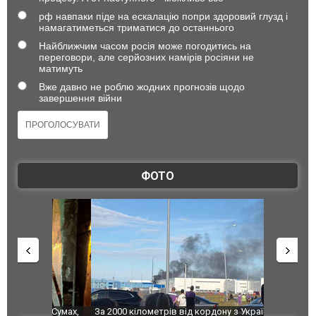
рф навпаки піде на ескалацію попри здоровий глузд і
намагатиметься триматися до останнього
Найближчим часом росія може погодитись на
переговори, але серйозних намірів росіяни не
матимуть
Вже давно не роблю жодних прогнозів щодо
завершення війни
ФОТО
по Сумах,
За 2000 кілометрів від кордону з Україною: в
"Мої іграш