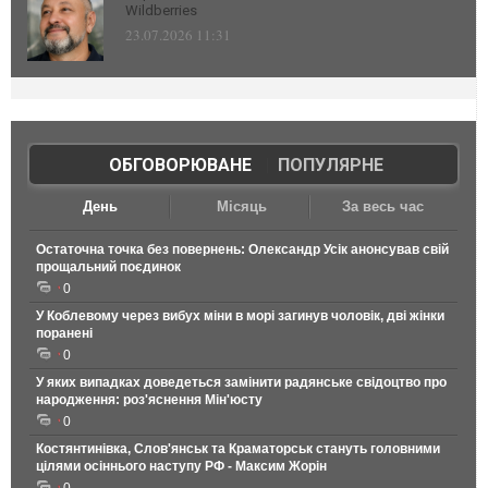
Wildberries
23.07.2026 11:31
ОБГОВОРЮВАНЕ
|
ПОПУЛЯРНЕ
День
Місяць
За весь час
Остаточна точка без повернень: Олександр Усік анонсував свій
прощальний поєдинок
0
У Коблевому через вибух міни в морі загинув чоловік, дві жінки
поранені
0
У яких випадках доведеться замінити радянське свідоцтво про
народження: роз'яснення Мін'юсту
0
Костянтинівка, Слов'янськ та Краматорськ стануть головними
цілями осіннього наступу РФ - Максим Жорін