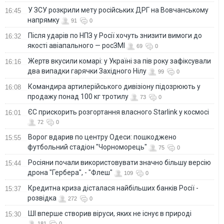
У ЗСУ розкрили мету російських ДРГ на Вовчанському
16:45
напрямку
91
0
Після ударів по НПЗ у Росії хочуть знизити вимоги до
16:32
якості авіапального — росЗМІ
69
0
Жертв вкусили комарі: у Україні за пів року зафіксували
16:16
два випадки гарячки Західного Нілу
99
0
Командира артилерійського дивізіону підозрюють у
16:08
продажу понад 100 кг тротилу
73
0
ЄС прискорить розгортання власного Starlink у космосі
16:01
72
0
Ворог вдарив по центру Одеси: пошкоджено
15:55
футбольний стадіон "Чорноморець"
75
0
Росіяни почали використовувати значно більшу версію
15:44
дрона "Гербера", - "Флеш"
109
0
Кредитна криза дісталася найбільших банків Росії -
15:37
розвідка
272
0
ШІ вперше створив віруси, яких не існує в природі
15:30
181
0