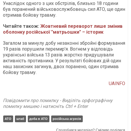
Унаслідок одного з цих обстрілів, близько 18 години
був поранений військовослужбовець сил АТО, ще один
отримав бойову травму.
Читайте також:
Жовтневий переворот лише змінив
оболонку російської "матрьошки" – історик
Загалом за минулу добу незаконні збройні формування
19 разів порушили перемир’я. Вогнем у відповідь
українські війська 13 разів жорстко придушували
активність противника. У результаті бойових дій один
наш захисник загинув, двох поранено, один отримав
бойову травму.
UAINFO
Повідомити про помилку - Виділіть орфографічну
помилку мишею і натисніть Ctrl + Enter
АТО
штаб
доба в АТО
російська агресія
Сподобався матеріал? Сміливо поділися