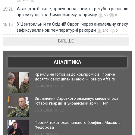
Атак стає більше, просування - нема: Трегубов розповів
15:21
про ситуацію на Лиманському напрямку
55
0
У Центральній та Східній Європі через аномальну спеку
15:15
зафіксували нові температурні рекорди
140
0
БІЛЬШЕ
АНАЛІТИКА
Кремль не готовий до компромісів і прагне
досягти своїх цілей війною, - Foreign Affairs
03.08.2026 13:02
Звільнення Сирського знаменує кінець епохи
"старої гвардії" в українській армії — NYT
23.07.2026 10:32
Повний текст резонансного брифінга Михайла
Федорова
18.07.2026 09:27