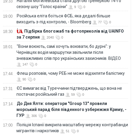
Наталія Могилевська стала другою тренеркою 14-го
19:33
сезону шоу "Голос країни"
9
0
Російська еліта боїться ФСБ, яка дедалі більше
19:00
виходить з-під контролю, - Bloomberg
77
0
Підбірка блогожаб та фотоприколів від UAINFO
18:30
за 7 серпня
2040
0
"Вони воюють, самі хочуть воювати, бо дурні": у
18:01
Чернівцях водія маршрутки звільнили після
зневажливих слів про українських захисників. ВІДЕО
147
0
Флеш розповів, чому РЕБ не може відхиляти балістику
17:44
90
0
ЄС вимагає від Туреччини підтверджень, що вона не
17:31
постачає російський газ
59
0
До Дня Ялти: оператори "Group 13" провели
17:14
морський парад біля південного узбережжя Криму, -
ГУР
306
0
Поліція Іспанії викрила масштабну мережу контрабанди
17:00
мігрантів і наркотиків
51
0