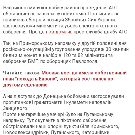
Наприкінці минулої доби у районі проведення АТО
обстановка не зазнала суттєвих змін. Противник не
припиняв обстріли позицій Збройних Сил України,
застосовуючи міномети та увесь спектр піхотного
озброєння. Про це
повідомляє
прес-служба штабу АТО.
Так, на Приморському напрямку у другій половині дня
російсько-окупаційні угруповання упродовж 30 хвилин
били з мінометів калібрів 120 та 82 міліметри та
озброєння БМП по оборонцях Павлополя.
Читайте також:
Москва всегда имела собственный
план "похода в Европу", который состоялся по
другому сценарию
А на підступах до Донецька бойовики застосовували
протитанкові гранатомети і кулемети неподалік
Зайцевого.
Проте найгарячіше увечері було на Луганському
напрямку. Тут окупанти з піхотного озброєння
обстрілювали наші опорні пункти біля Кримського,
Новоолександрівки, Луганського, Катеринівки.