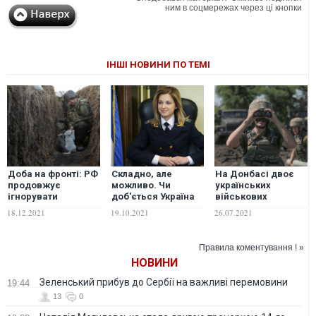
ним в соцмережах через ці кнопки
ІНШІ НОВИНИ ПО ТЕМІ
Доба на фронті: РФ
Складно, але
На Донбасі двоє
продовжує
можливо. Чи
українських
ігнорувати
доб'ється Україна
військових
домовленості
екстрадиції Наталії
постраждали
18.12.2021
19.10.2021
26.07.2021
Тристоронньої
Поклонської з
внаслідок обстрілів
контактної групи
Кабо-Верде
бойовиків — штаб
ООС
Правила коментування ! »
НОВИНИ
Зеленський прибув до Сербії на важливі перемовини
19:44
13
0