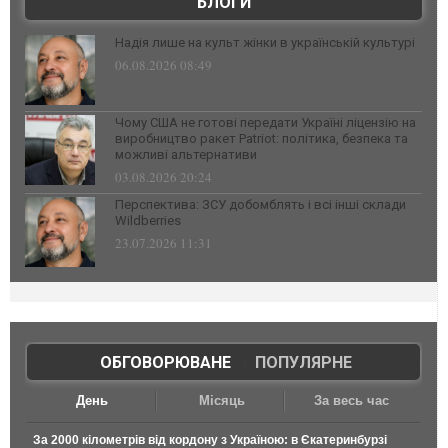
БЛОГИ
Надія лише на культ жінки в українській культурі
06.08.2026 08:49
Чому США не готові передати Україні ліцензію на
виробництво ракет Patriot: політика, безпека та
можливі альтернативи
03.08.2026 20:24
Перспектива: ЗСУ добомблять і всі інші склади
Wildberries
23.07.2026 11:31
ОБГОВОРЮВАНЕ
|
ПОПУЛЯРНЕ
День
Місяць
За весь час
За 2000 кілометрів від кордону з Україною: в Єкатеринбурзі