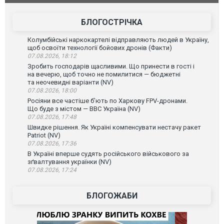
зневажливих слів про українських захисників.
ВІДЕО
ВІДЕО
БЛОГОСТРІЧКА
Колумбійські наркокартелі відправляють людей в Україну,
щоб освоїти технології бойових дронів (Факти)
07.08.2026, 18:12
Зробить господарів щасливими. Що принести в гості і
на вечерю, щоб точно не помилитися — бюджетні
та неочевидні варіанти (NV)
07.08.2026, 18:00
Росіяни все частіше бʼють по Харкову FPV-дронами.
Що буде з містом — ВВС Україна (NV)
07.08.2026, 17:48
Швидке рішення. Як Україні компенсувати нестачу ракет
Patriot (NV)
07.08.2026, 17:36
В Україні вперше судять російського військового за
зґвалтування українки (NV)
07.08.2026, 17:24
БЛОГОЖАБИ