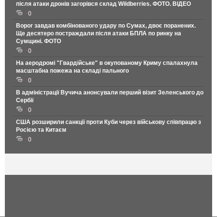
після атаки дронів загорівся склад Wildberries. ФОТО. ВІДЕО
0
Ворог завдав комбінованого удару по Сумах, двоє поранених.
Ще десятеро постраждали після атаки БПЛА по ринку на
Сумщині. ФОТО
0
На аеродромі "Гвардійське" в окупованому Криму спалахнула
масштабна пожежа на складі пального
0
В адміністрації Вучича анонсували перший візит Зеленського до
Сербії
0
США розширили санкції проти Куби через військову співпрацю з
Росією та Китаєм
0