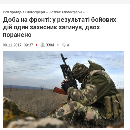
Вся правда з блогосфери
»
Новини блогосфери
»
Доба на фронті: у результаті бойових
дій один захисник загинув, двох
поранено
•
•
09.11.2017, 09:37
3394
0