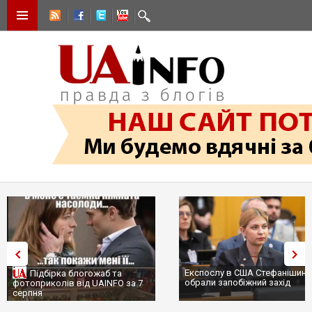
Експослу в США Стефанішині
Підбірка блогожаб та
обрали запобіжний захід
фотоприколів від UAINFO за 7
серпня