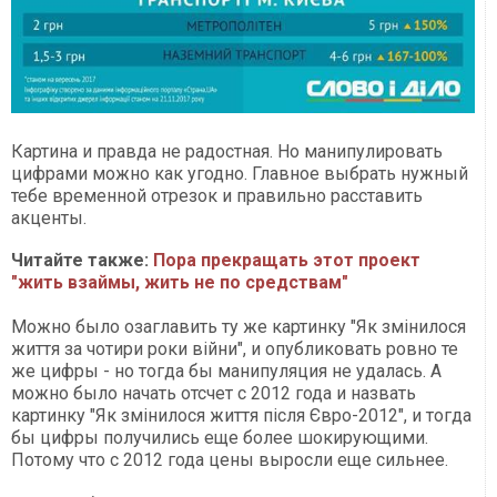
Картина и правда не радостная. Но манипулировать
цифрами можно как угодно. Главное выбрать нужный
тебе временной отрезок и правильно расставить
акценты.
Читайте также:
Пора прекращать этот проект
"жить взаймы, жить не по средствам"
Можно было озаглавить ту же картинку "Як змінилося
життя за чотири роки війни", и опубликовать ровно те
же цифры - но тогда бы манипуляция не удалась. А
можно было начать отсчет с 2012 года и назвать
картинку "Як змінилося життя після Євро-2012", и тогда
бы цифры получились еще более шокирующими.
Потому что с 2012 года цены выросли еще сильнее.