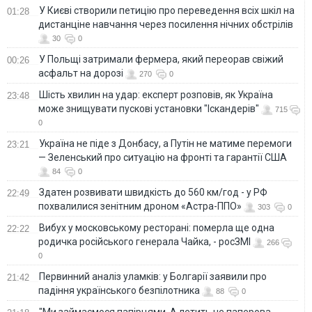
У Києві створили петицію про переведення всіх шкіл на
01:28
дистанціне навчання через посилення нічних обстрілів
30
0
У Польщі затримали фермера, який переорав свіжий
00:26
асфальт на дорозі
270
0
Шість хвилин на удар: експерт розповів, як Україна
23:48
може знищувати пускові установки "Іскандерів"
715
0
Україна не піде з Донбасу, а Путін не матиме перемоги
23:21
— Зеленський про ситуацію на фронті та гарантії США
84
0
Здатен розвивати швидкість до 560 км/год - у РФ
22:49
похвалилися зенітним дроном «Астра-ППО»
303
0
Вибух у московському ресторані: померла ще одна
22:22
родичка російського генерала Чайка, - росЗМІ
266
0
Первинний аналіз уламків: у Болгарії заявили про
21:42
падіння українського безпілотника
88
0
"Ми займаємося папірцями. А летить не паперова