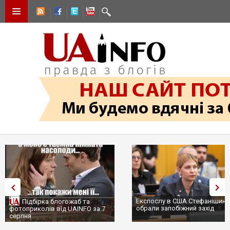
Експослу в США Стефанішиній
Підбірка блогожаб та
обрали запобіжний захід
фотоприколів від UAINFO за 7
серпня