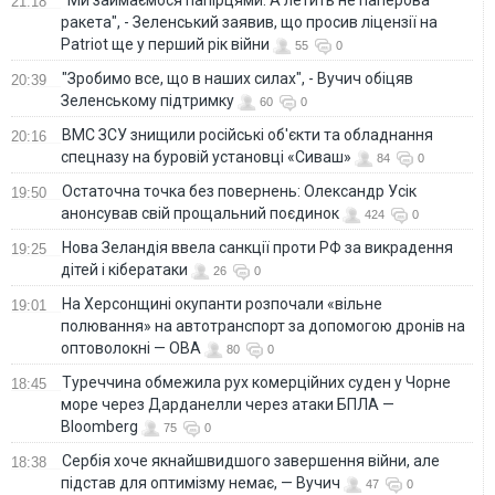
21:18
ракета", - Зеленський заявив, що просив ліцензії на
Patriot ще у перший рік війни
55
0
"Зробимо все, що в наших силах", - Вучич обіцяв
20:39
Зеленському підтримку
60
0
ВМС ЗСУ знищили російські об'єкти та обладнання
20:16
спецназу на буровій установці «Сиваш»
84
0
Остаточна точка без повернень: Олександр Усік
19:50
анонсував свій прощальний поєдинок
424
0
Нова Зеландія ввела санкції проти РФ за викрадення
19:25
дітей і кібератаки
26
0
На Херсонщині окупанти розпочали «вільне
19:01
полювання» на автотранспорт за допомогою дронів на
оптоволокні — ОВА
80
0
Туреччина обмежила рух комерційних суден у Чорне
18:45
море через Дарданелли через атаки БПЛА —
Bloomberg
75
0
Сербія хоче якнайшвидшого завершення війни, але
18:38
підстав для оптимізму немає, — Вучич
47
0