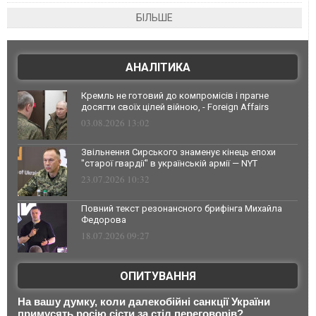
БІЛЬШЕ
АНАЛІТИКА
Кремль не готовий до компромісів і прагне
досягти своїх цілей війною, - Foreign Affairs
03.08.2026 13:02
Звільнення Сирського знаменує кінець епохи
"старої гвардії" в українській армії — NYT
23.07.2026 10:32
Повний текст резонансного брифінга Михайла
Федорова
18.07.2026 09:27
ОПИТУВАННЯ
На вашу думку, коли далекобійні санкції України
примусять росію сісти за стіл переговорів?