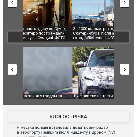
по Сумах,
За 2000 кілометрів від кордону з Україною: в
"Мої іграш
траждали
Єкатеринбурзі після атаки дронів загорівся
суперкарів
ВІДЕО
ині. ФОТО
склад Wildberries. ФОТО. ВІДЕО
дом та
Вже вивели на тести: Ferrari готує оновлення
Вийшов тре
позашляховика Purosangue. ВІДЕО
фільму "Аф
БЛОГОСТРІЧКА
Німецька поліція встановила додатковий радар
в аеропорту Лейпцига після інциденту з дроном (NV)