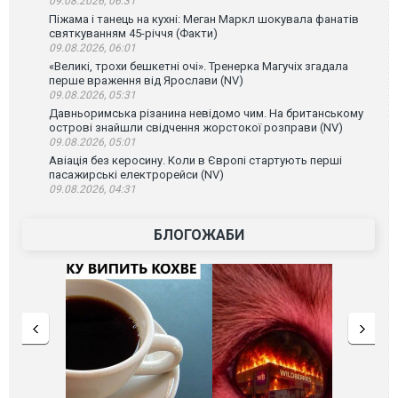
09.08.2026, 06:31
Піжама і танець на кухні: Меган Маркл шокувала фанатів
святкуванням 45-річчя (Факти)
09.08.2026, 06:01
«Великі, трохи бешкетні очі». Тренерка Магучіх згадала
перше враження від Ярослави (NV)
09.08.2026, 05:31
Давньоримська різанина невідомо чим. На британському
острові знайшли свідчення жорстокої розправи (NV)
09.08.2026, 05:01
Авіація без керосину. Коли в Європі стартують перші
пасажирські електрорейси (NV)
09.08.2026, 04:31
БЛОГОЖАБИ