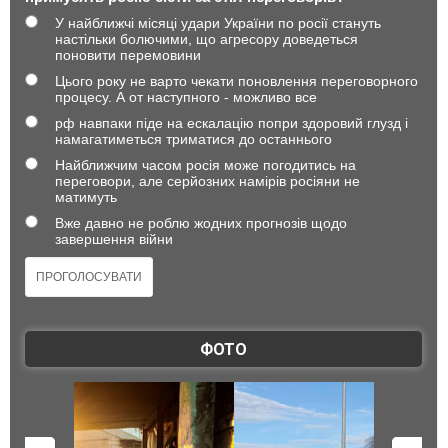
У найближчі місяці удари України по росії стануть
настільки болючими, що агресору доведеться
поновити перемовини
Цього року не варто чекати поновлення переговорного
процесу. А от наступного - можливо все
рф навпаки піде на ескалацію попри здоровий глузд і
намагатиметься триматися до останнього
Найближчим часом росія може погодитись на
переговори, але серйозних намірів росіяни не
матимуть
Вже давно не роблю жодних прогнозів щодо
завершення війни
ФОТО