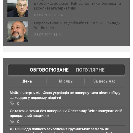
виробництво ракет Patriot: політика, безпека та
можливі альтернативи
03.08.2026 20:24
Перспектива: ЗСУ добомблять і всі інші склади
Wildberries
23.07.2026 11:31
ОБГОВОРЮВАНЕ
|
ПОПУЛЯРНЕ
День
Місяць
За весь час
Майже чверть мільйона українців не повернулися після виїзду
за кордон у першому півріччі
0
Остаточна точка без повернень: Олександр Усік анонсував свій
прощальний поєдинок
0
Дії РФ щодо повного захоплення грузинських земель не