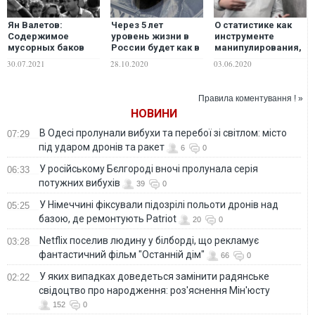
Ян Валетов:
Через 5 лет
О статистике как
Содержимое
уровень жизни в
инструменте
мусорных баков
России будет как в
манипулирования,
сейчас лучше, чем
Туркмении – МВФ
"невидимой"
30.07.2021
28.10.2020
03.06.2020
ассортимент
бедности и
магазинов в СССР
парадоксе
"условного
Правила коментування ! »
коболева vs
НОВИНИ
уборщицы" -
эксперт
В Одесі пролунали вибухи та перебої зі світлом: місто
07:29
під ударом дронів та ракет
6
0
У російському Бєлгороді вночі пролунала серія
06:33
потужних вибухів
39
0
У Німеччині фіксували підозрілі польоти дронів над
05:25
базою, де ремонтують Patriot
20
0
Netflix поселив людину у білборді, що рекламує
03:28
фантастичний фільм "Останній дім"
66
0
У яких випадках доведеться замінити радянське
02:22
свідоцтво про народження: роз'яснення Мін'юсту
152
0