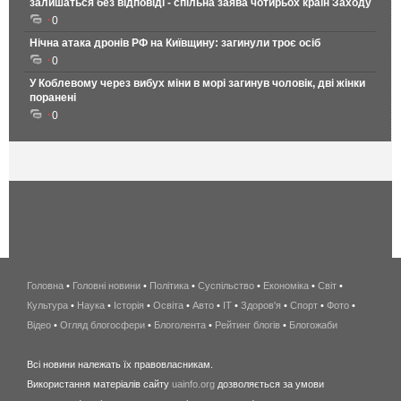
залишаться без відповіді - спільна заява чотирьох країн Заходу
0
Нічна атака дронів РФ на Київщину: загинули троє осіб
0
У Коблевому через вибух міни в морі загинув чоловік, дві жінки
поранені
0
Головна
•
Головні новини
•
Політика
•
Суспільство
•
Економіка
беспроводной
•
Світ
•
Культура
•
Наука
•
Історія
•
Освіта
•
Авто
•
IT
•
Здоров'я
интернет
•
Спорт
•
Фото
•
Відео
•
Огляд блогосфери
•
Блоголента
•
Рейтинг блогів
киев
•
Блогожаби
и
Всі новини належать їх правовласникам.
область
Використання матеріалів сайту
uainfo.org
дозволяється за умови
wimax