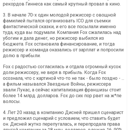
рекордов Гиннеса как самый крупный провал в кино.
3. В начале 70-х один молодой режиссер с овощной
фамилией пытался организовать ICO для съемки
фантастической сказки, и его все посылали именно
туда, куда вы подумали. Компания Fox сжалилась над
убогим и дала денег, но режиссер выбился из
бюджета. Fox остановила финансирование, и тогда
режиссер и команда оказались от зарплат и попросили
долю в прибыли.
Fox с радостью согласилась и отдала огромный кусок
доли режиссеру, не веря в прибыль. Когда Fox
осознала, что с картиной что-то не так - было поздно - ...
а фильм назывался Звездные Войны, режиссера
звали Лукас, а сейчас капитализация франшизы стоит
более 14 млрд. долларов. Fox до сих пор рвет на ж*пе
волосы.
4. Лет 20 назад в компанию Дисней пришел сценарист
и предложил сценарий с условием, что ставить будет
он. Дисней жутко перепугалась, и перепродала права
другой компании за 18 млн. долларов, вложив 16, 90%