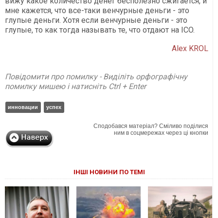
вижу какое количество денег бесполезно сжигается, и
мне кажется, что все-таки венчурные деньги - это
глупые деньги. Хотя если венчурные деньги - это
глупые, то как тогда называть те, что отдают на ICO.
Alex KROL
Повідомити про помилку - Виділіть орфографічну
помилку мишею і натисніть Ctrl + Enter
инновации
успех
Сподобався матеріал? Сміливо поділися
ним в соцмережах через ці кнопки
ІНШІ НОВИНИ ПО ТЕМІ