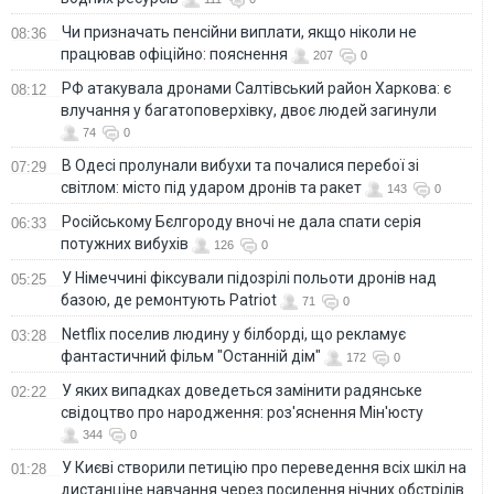
Чи призначать пенсійни виплати, якщо ніколи не
08:36
працював офіційно: пояснення
207
0
РФ атакувала дронами Салтівський район Харкова: є
08:12
влучання у багатоповерхівку, двоє людей загинули
74
0
В Одесі пролунали вибухи та почалися перебої зі
07:29
світлом: місто під ударом дронів та ракет
143
0
Російському Бєлгороду вночі не дала спати серія
06:33
потужних вибухів
126
0
У Німеччині фіксували підозрілі польоти дронів над
05:25
базою, де ремонтують Patriot
71
0
Netflix поселив людину у білборді, що рекламує
03:28
фантастичний фільм "Останній дім"
172
0
У яких випадках доведеться замінити радянське
02:22
свідоцтво про народження: роз'яснення Мін'юсту
344
0
У Києві створили петицію про переведення всіх шкіл на
01:28
дистанціне навчання через посилення нічних обстрілів