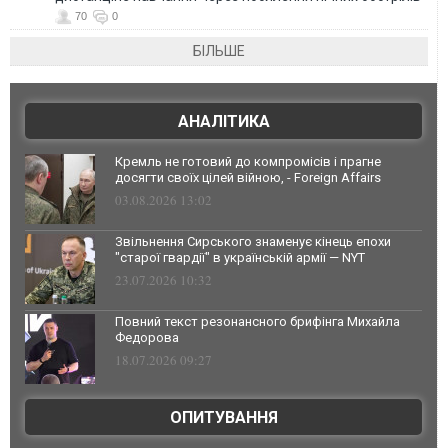
70
0
БІЛЬШЕ
АНАЛІТИКА
Кремль не готовий до компромісів і прагне
досягти своїх цілей війною, - Foreign Affairs
03.08.2026 13:02
Звільнення Сирського знаменує кінець епохи
"старої гвардії" в українській армії — NYT
23.07.2026 10:32
Повний текст резонансного брифінга Михайла
Федорова
18.07.2026 09:27
ОПИТУВАННЯ