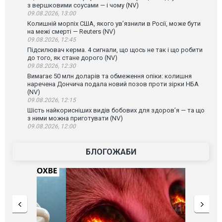
з вершковими соусами — і чому (NV)
09.08.2026, 13:00
Колишній морпіх США, якого ув’язнили в Росії, може бути
на межі смерті — Reuters (NV)
09.08.2026, 12:45
Підсилювач керма. 4 сигнали, що щось не так і що робити
до того, як стане дорого (NV)
09.08.2026, 12:30
Вимагає 50 млн доларів та обмеження опіки: колишня
наречена Дончича подала новий позов проти зірки НБА
(NV)
09.08.2026, 12:15
Шість найкорисніших видів бобових для здоров’я — та що
з ними можна приготувати (NV)
09.08.2026, 12:00
БЛОГОЖАБИ