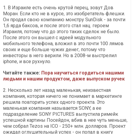
1. В Израиле есть очень крутой перец, зовут Дов
Моран. Если кто не в курсе, это изобретатель флешки.
Он продал свою компанию монстру SunDisk - за почти
1,6 ярда баксов, и после этого стал нац. героем
Израиля, потому что до этого таких сделок не было.
После этого он вышел с идеей модульного
мобильного телефона, вложил в это почти 100 лямов
своих и еще больше чужих денег, потому что
инвесторы в него верили. Но в 2008-м выстрелил
iphone, и все рухнуло.
Читайте также:
Пора научиться гордиться нашими
людьми и нашим продуктом, даже выпуском ручек
2. Несколько лет назад маленькая, неизвестная
компания, которая ничего не понимает в маркетинге
решила повторить успех одного проекта. Это
маленькая компания называется SONY, а ее
подразделение SONY PICTURES выпустила римейк
успешной картины Посейдон, вбив в нее чуть меньше,
чем собрал Tezos на ICO - 250+ млн. долларов. Проект
ожидал оглушительный успех - он попал в книгу