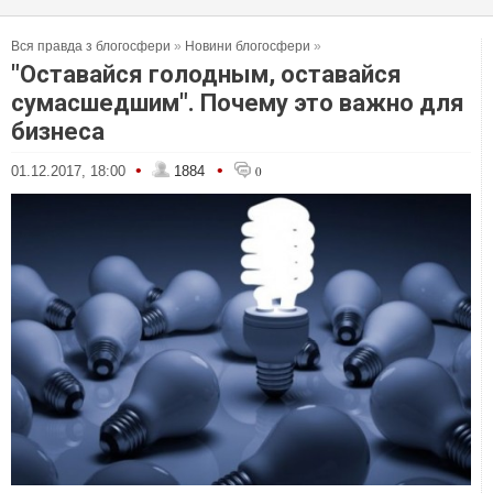
Вся правда з блогосфери
»
Новини блогосфери
»
"Оставайся голодным, оставайся
сумасшедшим". Почему это важно для
бизнеса
•
•
01.12.2017, 18:00
1884
0