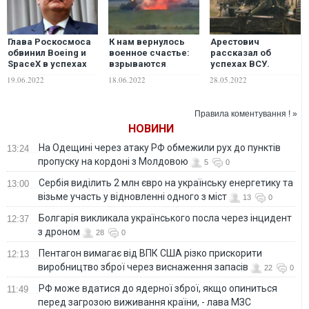
Глава Роскосмоса
К нам вернулось
Арестович
обвинил Boeing и
военное счастье:
рассказал об
SpaceX в успехах
взрываются
успехах ВСУ.
ВСУ
склады, падают
ВИДЕО
19.06.2022
18.06.2022
28.05.2022
вражеские
вертолеты, –
Арестович
Правила коментування ! »
НОВИНИ
На Одещині через атаку РФ обмежили рух до пунктів
13:24
пропуску на кордоні з Молдовою
5
0
Сербія виділить 2 млн євро на українську енергетику та
13:00
візьме участь у відновленні одного з міст
13
0
Болгарія викликала українського посла через інцидент
12:37
з дроном
28
0
Пентагон вимагає від ВПК США різко прискорити
12:13
виробництво зброї через виснаження запасів
22
0
РФ може вдатися до ядерної зброї, якщо опиниться
11:49
перед загрозою виживання країни, - лава МЗС