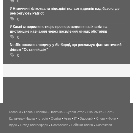
0
У Німеччині фіксували підозрілі польоти дронів над базою, де
ремонтують Patriot
0
У Києві створили петицію про переведення всіх шкіл на
дистанціне навчання через посилення нічних обстрілів
0
Netflix поселив людину у білборді, що рекламує фантастичний
фільм "Останній дім"
0
Головна
•
Головні новини
•
Політика
•
Суспільство
•
Економіка
беспроводной
•
Світ
•
Культура
•
Наука
•
Історія
•
Освіта
•
Авто
•
IT
•
Здоров'я
интернет
•
Спорт
•
Фото
•
Відео
•
Огляд блогосфери
•
Блоголента
•
Рейтинг блогів
киев
•
Блогожаби
и