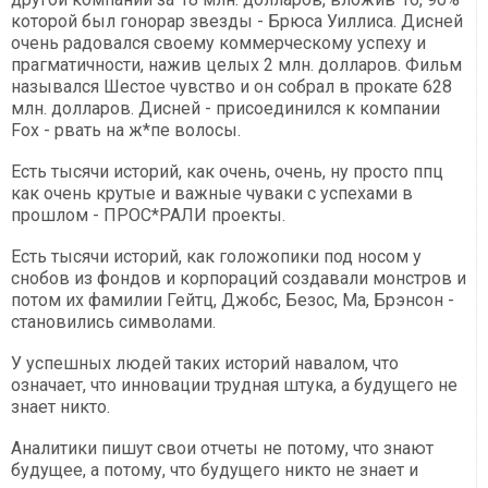
которой был гонорар звезды - Брюса Уиллиса. Дисней
очень радовался своему коммерческому успеху и
прагматичности, нажив целых 2 млн. долларов. Фильм
назывался Шестое чувство и он собрал в прокате 628
млн. долларов. Дисней - присоединился к компании
Fox - рвать на ж*пе волосы.
Есть тысячи историй, как очень, очень, ну просто ппц
как очень крутые и важные чуваки с успехами в
прошлом - ПРОС*РАЛИ проекты.
Есть тысячи историй, как голожопики под носом у
снобов из фондов и корпораций создавали монстров и
потом их фамилии Гейтц, Джобс, Безос, Ма, Брэнсон -
становились символами.
У успешных людей таких историй навалом, что
означает, что инновации трудная штука, а будущего не
знает никто.
Аналитики пишут свои отчеты не потому, что знают
будущее, а потому, что будущего никто не знает и