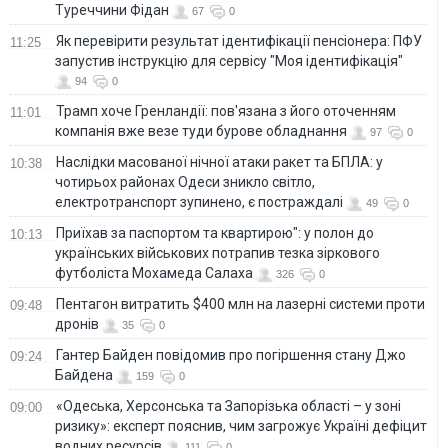
Туреччини Фідан
67
0
Як перевірити результат ідентифікації пенсіонера: ПФУ
11:25
запустив інструкцію для сервісу "Моя ідентифікація"
94
0
Трамп хоче Гренландії: пов'язана з його оточенням
11:01
компанія вже везе туди бурове обладнання
97
0
Наслідки масованої нічної атаки ракет та БПЛА: у
10:38
чотирьох районах Одеси зникло світло,
електротранспорт зупинено, є постраждалі
49
0
Приїхав за паспортом та квартирою": у полон до
10:13
українських військових потрапив тезка зіркового
футболіста Мохамеда Салаха
326
0
Пентагон витратить $400 млн на лазерні системи проти
09:48
дронів
35
0
Гантер Байден повідомив про погіршення стану Джо
09:24
Байдена
159
0
«Одеська, Херсонська та Запорізька області – у зоні
09:00
ризику»: експерт пояснив, чим загрожує Україні дефіцит
водних ресурсів
111
0