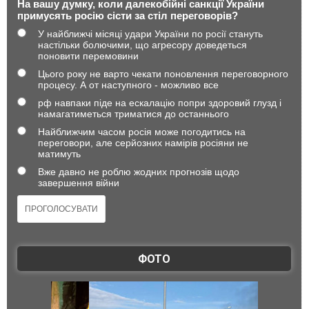
На вашу думку, коли далекобійні санкції України
примусять росію сісти за стіл переговорів?
У найближчі місяці удари України по росії стануть
настільки болючими, що агресору доведеться
поновити перемовини
Цього року не варто чекати поновлення переговорного
процесу. А от наступного - можливо все
рф навпаки піде на ескалацію попри здоровий глузд і
намагатиметься триматися до останнього
Найближчим часом росія може погодитись на
переговори, але серйозних намірів росіяни не
матимуть
Вже давно не роблю жодних прогнозів щодо
завершення війни
ФОТО