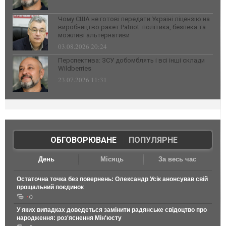
Чому США не готові передати Україні ліцензію на
виробництво ракет Patriot: політика, безпека та
можливі альтернативи
03.08.2026 20:24
Перспектива: ЗСУ добомблять і всі інші склади
Wildberries
23.07.2026 11:31
ОБГОВОРЮВАНЕ
|
ПОПУЛЯРНЕ
День
Місяць
За весь час
Остаточна точка без повернень: Олександр Усік анонсував свій
прощальний поєдинок
0
У яких випадках доведеться замінити радянське свідоцтво про
народження: роз'яснення Мін'юсту