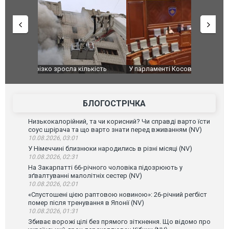
ькість
У парламенті Косово прем'єра закидали яйцями
Приїхав за
до українс
зіркового 
БЛОГОСТРІЧКА
Низькокалорійний, та чи корисний? Чи справді варто їсти
соус шрірача та що варто знати перед вживанням (NV)
10.08.2026, 03:01
У Німеччині близнюки народились в різні місяці (NV)
10.08.2026, 02:31
На Закарпатті 66-річного чоловіка підозрюють у
зґвалтуванні малолітніх сестер (NV)
10.08.2026, 02:01
«Спустошені цією раптовою новиною»: 26-річний регбіст
помер після тренування в Японії (NV)
10.08.2026, 01:31
Збиває ворожі цілі без прямого зіткнення. Що відомо про