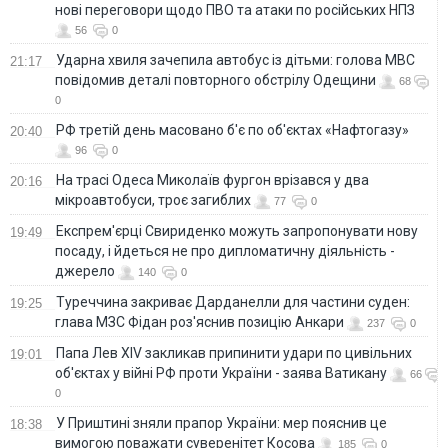
нові переговори щодо ПВО та атаки по російських НПЗ
56
0
Ударна хвиля зачепила автобус із дітьми: голова МВС
21:17
повідомив деталі повторного обстрілу Одещини
68
0
РФ третій день масовано б'є по об'єктах «Нафтогазу»
20:40
96
0
На трасі Одеса Миколаїв фургон врізався у два
20:16
мікроавтобуси, троє загиблих
77
0
Експрем'єрці Свириденко можуть запропонувати нову
19:49
посаду, і йдеться не про дипломатичну діяльність -
джерело
140
0
Туреччина закриває Дарданелли для частини суден:
19:25
глава МЗС Фідан роз'яснив позицію Анкари
237
0
Папа Лев XIV закликав припинити удари по цивільних
19:01
об'єктах у війні РФ проти України - заява Ватикану
66
0
У Приштині зняли прапор України: мер пояснив це
18:38
вимогою поважати суверенітет Косова
185
0