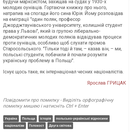
будучи марксистом, захищав на судах у 1930-х
молодих оунівців. Гортаючи книжку про нього,
натрапив на спогади його сина Юрія. Йому розповідав
на еміграції "один поляк, професор
Джорджтаунівського університету, колишній студент
права у Львові", який із групою ліберально-
демократичних молодих поляків відвідував процеси
проти оунівців, особливо щоб слухати промов
Старосольського. "Тільки тоді й там, – казав він, – ми,
польські студенти, побачили й почали розуміти
українську проблему в Польщі".
Існує щось таке, як інтернаціонал чесних націоналістів.
Ярослав ГРИЦАК
Повідомити про помилку - Виділіть орфографічну
помилку мишею і натисніть Ctrl + Enter
Україна
Польща
історія
польсько-українські відносини
націоналізм
Голокост
Друга світова