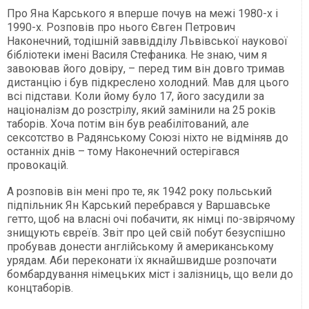
Про Яна Карського я вперше почув на межі 1980-х і
1990-х. Розповів про нього Євген Петрович
Наконечний, тодішній заввідділу Львівської наукової
бібліотеки імені Василя Стефаника. Не знаю, чим я
завоював його довіру, – перед тим він довго тримав
дистанцію і був підкреслено холодний. Мав для цього
всі підстави. Коли йому було 17, його засудили за
націоналізм до розстрілу, який замінили на 25 років
таборів. Хоча потім він був реабілітований, але
сексотство в Радянському Союзі ніхто не відміняв до
останніх днів – тому Наконечний остерігався
провокацій.
А розповів він мені про те, як 1942 року польський
підпільник Ян Карський перебрався у Варшавське
гетто, щоб на власні очі побачити, як німці по-звірячому
знищують євреїв. Звіт про цей свій побут безуспішно
пробував донести англійському й американському
урядам. Аби переконати їх якнайшвидше розпочати
бомбардування німецьких міст і залізниць, що вели до
концтаборів.