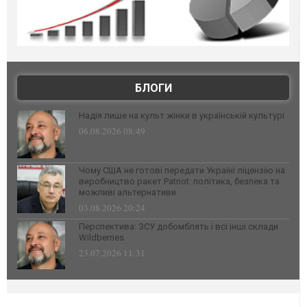
БЛОГИ
Надія лише на культ жінки в українській культурі
06.08.2026 08:49
Чому США не готові передати Україні ліцензію на
виробництво ракет Patriot: політика, безпека та
можливі альтернативи
03.08.2026 20:24
Перспектива: ЗСУ добомблять і всі інші склади
Wildberries
23.07.2026 11:31