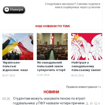
Сподобався матеріал? Сміливо поділися
ним в соцмережах через ці кнопки
ІНШІ НОВИНИ ПО ТЕМІ
Українсько-
Як скандальний
Найгірше у
польські
польський закон
скандальному
відносини: наші
суперечить історії
польському законі:
обов'язки перед
за що можна
13.02.2018
06.07.2018
08.02.2018
предками та
отримати три роки
нащадками
в'язниці
Правила коментування ! »
НОВИНИ
Студентам можуть скасувати пенсію по втраті
03:28
годувальника: у ПФУ назвали чотири причини
10
0