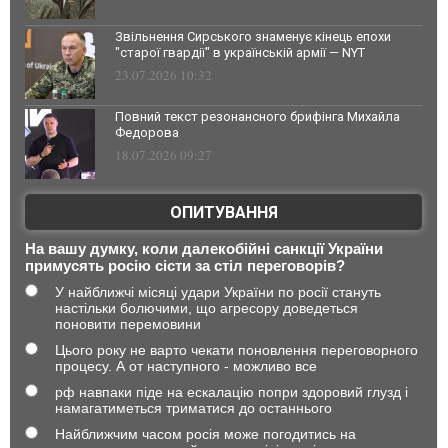
Звільнення Сирського знаменує кінець епохи
"старої гвардії" в українській армії — NYT
23.07.2026 10:32
Повний текст резонансного брифінга Михайла
Федорова
18.07.2026 09:27
ОПИТУВАННЯ
На вашу думку, коли далекобійні санкції України
примусять росію сісти за стіл переговорів?
У найближчі місяці удари України по росії стануть
настільки болючими, що агресору доведеться
поновити перемовини
Цього року не варто чекати поновлення переговорного
процесу. А от наступного - можливо все
рф навпаки піде на ескалацію попри здоровий глузд і
намагатиметься триматися до останнього
Найближчим часом росія може погодитись на