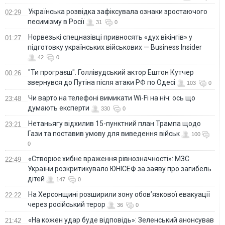
Українська розвідка зафіксувала ознаки зростаючого
02:29
песимізму в Росії
31
0
Норвезькі спецназівці привносять «дух вікінгів» у
01:27
підготовку українських військових — Business Insider
42
0
"Ти програєш". Голлівудський актор Ештон Кутчер
00:26
звернувся до Путіна після атаки РФ по Одесі
103
0
Чи варто на телефонi вимикати Wi-Fi на ніч: ось що
23:48
думають експерти
330
0
Нетаньягу відхилив 15-пунктний план Трампа щодо
23:21
Гази та поставив умову для виведення військ
100
0
«Створює хибне враження рівнозначності»: МЗС
22:49
України розкритикувало ЮНІСЕФ за заяву про загибель
дітей
147
0
На Херсонщині розширили зону обов’язкової евакуації
22:22
через російський терор
36
0
«На кожен удар буде відповідь»: Зеленський анонсував
21:42