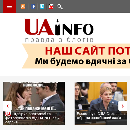
Експослу в США Стефанішиній
Підбірка блогожаб та
обрали запобіжний захід
фотоприколів від UAINFO за 7
серпня