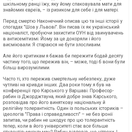
шкільному ранці їжу, яку йому спаковувала мати для
знайомих євреїв, – із ризиком для себе і для матері.
Перед смертю Наконечний описав цю та інші історії у
спогадах "Шоа у Львові". Він писав їх як український
націоналіст, пробуючи захистити ОУН від звинувачень
в антисемітизмі. Йому за це докоряли і його
висміювали. Я стараюся не бути злосливим.
Але його критикам я бажав би пережити бодай десяту
частину того, що пережив він, – може, тоді б вони були
більш вирозумілими.
Часто ті, хто пережив смертельну небезпеку, дуже
чутливі на кривди інших. Два роки тому я був на
конференції про Карського у Варшаві. Професор-
рабин із Джорджтауна, який добре знав Карського,
розповідав про його виняткову національну й
релігійну толерантність. Один із польських істориків –
ідеологів "Права і справедливості" – не без іронії
запитав, чи рабин не шкодує про цю толерантність
тепер, коли в його університеті стає все більше
студентів-мусульман? Рабин відповів, що нітрохи. І