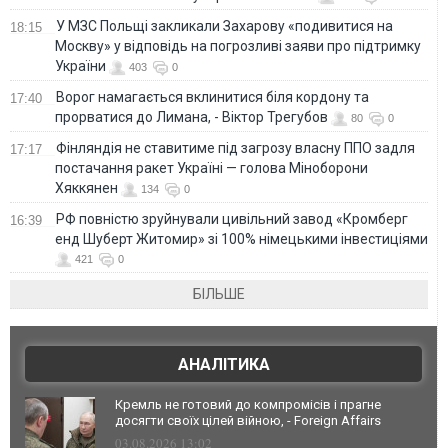
У МЗС Польщі закликали Захарову «подивитися на
18:15
Москву» у відповідь на погрозливі заяви про підтримку
України
403
0
Ворог намагається вклинитися біля кордону та
17:40
прорватися до Лимана, - Віктор Трегубов
80
0
Фінляндія не ставитиме під загрозу власну ППО задля
17:17
постачання ракет Україні — голова Міноборони
Хяккянен
134
0
РФ повністю зруйнували цивільний завод «Кромберг
16:39
енд Шуберт Житомир» зі 100% німецькими інвестиціями
421
0
БІЛЬШЕ
АНАЛІТИКА
Кремль не готовий до компромісів і прагне
досягти своїх цілей війною, - Foreign Affairs
03.08.2026 13:02