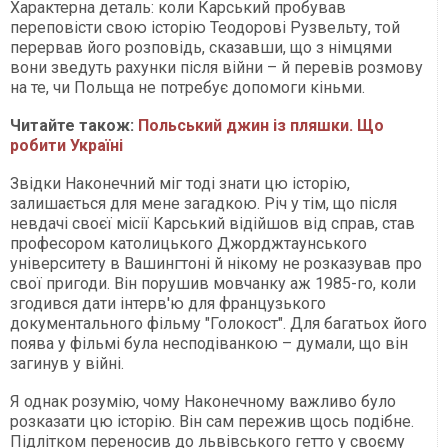
Характерна деталь: коли Карський пробував
переповісти свою історію Теодорові Рузвельту, той
перервав його розповідь, сказавши, що з німцями
вони зведуть рахунки після війни – й перевів розмову
на те, чи Польща не потребує допомоги кіньми.
Читайте також:
Польський джин із пляшки. Що
робити Україні
Звідки Наконечний міг тоді знати цю історію,
залишається для мене загадкою. Річ у тім, що після
невдачі своєї місії Карський відійшов від справ, став
професором католицького Джорджтаунського
університету в Вашингтоні й нікому не розказував про
свої пригоди. Він порушив мовчанку аж 1985-го, коли
згодився дати інтерв'ю для французького
документального фільму "Голокост". Для багатьох його
поява у фільмі була несподіванкою – думали, що він
загинув у війні.
Я однак розумію, чому Наконечному важливо було
розказати цю історію. Він сам пережив щось подібне.
Підлітком переносив до львівського гетто у своєму