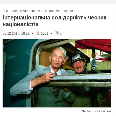
Вся правда з блогосфери
»
Новини блогосфери
»
Інтернаціональна солідарність чесних
націоналістів
•
•
08.12.2017, 16:52
1991
0
Ян Карський (зліва)