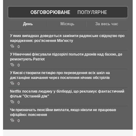
ОБГОВОРЮВАНЕ
|
ПОПУЛЯРНЕ
День
Місяць
За весь час
У яких випадках доведеться замінити радянське свідоцтво про
народження: роз'яснення Мін'юсту
0
У Німеччині фіксували підозрілі польоти дронів над базою, де
ремонтують Patriot
0
У Києві створили петицію про переведення всіх шкіл на
дистанціне навчання через посилення нічних обстрілів
0
Netflix поселив людину у білборді, що рекламує фантастичний
фільм "Останній дім"
0
Чи призначать пенсійни виплати, якщо ніколи не працював
офіційно: пояснення
0