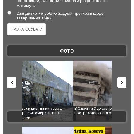
переговори, але серйозних намірів росіяни не
матимуть
Вже давно не роблю жодних прогнозів щодо
завершення війни
ФОТО
 завод
В Одесі та Харкові різко зросла кількість
Ворог завд
 100%
постраждалих від обстрілу РФ
двоє пора
ВІДЕО
після атак