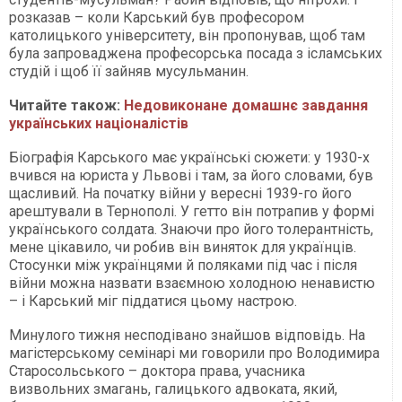
розказав – коли Карський був професором
католицького університету, він пропонував, щоб там
була запроваджена професорська посада з ісламських
студій і щоб її зайняв мусульманин.
Читайте також:
Недовиконане домашнє завдання
українських націоналістів
Біографія Карського має українські сюжети: у 1930-х
вчився на юриста у Львові і там, за його словами, був
щасливий. На початку війни у вересні 1939-го його
арештували в Тернополі. У гетто він потрапив у формі
українського солдата. Знаючи про його толерантність,
мене цікавило, чи робив він виняток для українців.
Стосунки між українцями й поляками під час і після
війни можна назвати взаємною холодною ненавистю
– і Карський міг піддатися цьому настрою.
Минулого тижня несподівано знайшов відповідь. На
магістерському семінарі ми говорили про Володимира
Старосольського – доктора права, учасника
визвольних змагань, галицького адвоката, який,