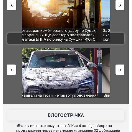
по Сумах,
За 2000 кілометрів від кордону з Україною: в
"Мої іграш
траждали
Єкатеринбурзі після атаки дронів загорівся
суперкарів
ВІДЕО
ині. ФОТО
склад Wildberries. ФОТО. ВІДЕО
оновлення
Вийшов трейлер нової екранізації легендарного
Зеленський
фільму "Афера Томаса Крауна"
перемовин
БЛОГОСТРІЧКА
«Були у виснаженому стані». У Києві поліція відкрила
провадження через неналежне утримання 32 доберманів