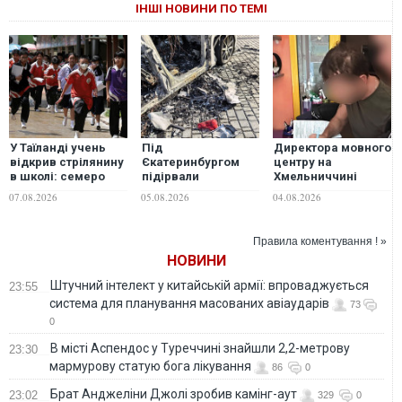
ІНШІ НОВИНИ ПО ТЕМІ
У Таїланді учень
Під
Директора мовного
відкрив стрілянину
Єкатеринбургом
центру на
в школі: семеро
підірвали
Хмельниччині
загиблих, 15
директора заводу
підозрюють у
07.08.2026
05.08.2026
04.08.2026
поранених
БПЛА та автора
розбещенні
пропагандистського
учениць
каналу "Схиблені на
Правила коментування ! »
війні"
НОВИНИ
Штучний інтелект у китайській армії: впроваджується
23:55
система для планування масованих авіаударів
73
0
В місті Аспендос у Туреччині знайшли 2,2-метрову
23:30
мармурову статую бога лікування
86
0
Брат Анджеліни Джолі зробив камінг-аут
23:02
329
0