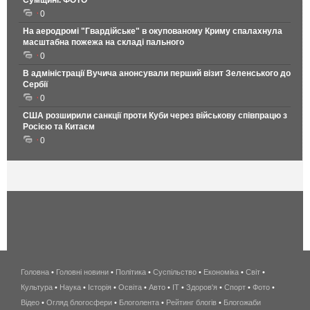
Сумщині. ФОТО
0
На аеродромі "Гвардійське" в окупованому Криму спалахнула
масштабна пожежа на складі пального
0
В адміністрації Вучича анонсували перший візит Зеленського до
Сербії
0
США розширили санкції проти Куби через військову співпрацю з
Росією та Китаєм
0
Головна
•
Головні новини
•
Політика
•
Суспільство
•
Економіка
беспроводной
•
Світ
•
Культура
•
Наука
•
Історія
•
Освіта
•
Авто
•
IT
•
Здоров'я
интернет
•
Спорт
•
Фото
•
Відео
•
Огляд блогосфери
•
Блоголента
•
Рейтинг блогів
киев
•
Блогожаби