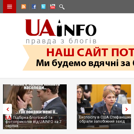
Експослу в США Стефанішині
Підбірка блогожаб та
обрали запобіжний захід
фотоприколів від UAINFO за 7
серпня