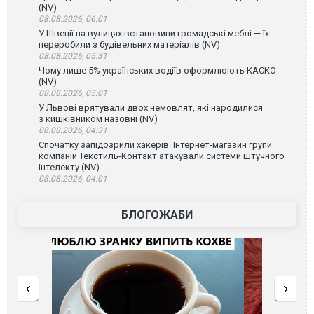
(NV)
08.08.2026, 06:01
У Швеції на вулицях встановини громадські меблі — їх
переробили з будівельних матеріалів (NV)
08.08.2026, 05:31
Чому лише 5% українських водіїв оформлюють КАСКО
(NV)
08.08.2026, 05:01
У Львові врятували двох немовлят, які народилися
з кишківником назовні (NV)
08.08.2026, 04:31
Спочатку запідозрили хакерів. Інтернет-магазин групи
компаній Текстиль-Контакт атакували системи штучного
інтелекту (NV)
08.08.2026, 04:01
БЛОГОЖАБИ