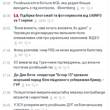
Російська еліта боїться ФСБ, яка дедалі більше
19:00
виходить з-під контролю, - Bloomberg
281
0
Підбірка блогожаб та фотоприколів від UAINFO
18:30
за 7 серпня
12315
0
"Вони воюють, самі хочуть воювати, бо дурні": у
18:01
Чернівцях водія маршрутки звільнили після
зневажливих слів про українських захисників. ВІДЕО
317
0
Флеш розповів, чому РЕБ не може відхиляти балістику
17:44
207
0
ЄС вимагає від Туреччини підтверджень, що вона не
17:31
постачає російський газ
95
0
До Дня Ялти: оператори "Group 13" провели
17:14
морський парад біля південного узбережжя Криму, -
ГУР
612
0
Поліція Іспанії викрила масштабну мережу контрабанди
17:00
мігрантів і наркотиків
96
0
У ЗСУ розкрили мету російських ДРГ на Вовчанському
16:45
напрямку
148
0