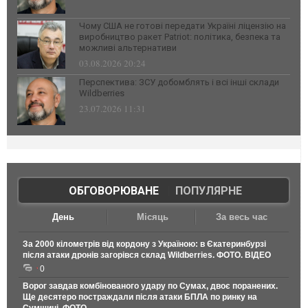
Чому США не готові передати Україні ліцензію на
виробництво ракет Patriot: політика, безпека та
можливі альтернативи
03.08.2026 20:24
Перспектива: ЗСУ добомблять і всі інші склади
Wildberries
23.07.2026 11:31
ОБГОВОРЮВАНЕ
|
ПОПУЛЯРНЕ
День
Місяць
За весь час
За 2000 кілометрів від кордону з Україною: в Єкатеринбурзі
після атаки дронів загорівся склад Wildberries. ФОТО. ВІДЕО
0
Ворог завдав комбінованого удару по Сумах, двоє поранених.
Ще десятеро постраждали після атаки БПЛА по ринку на