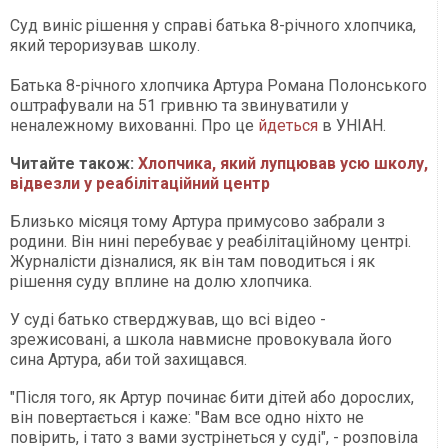
Суд виніс рішення у справі батька 8-річного хлопчика,
який тероризував школу.
Батька 8-річного хлопчика Артура Романа Полонського
оштрафували на 51 гривню та звинуватили у
неналежному вихованні. Про це
йдеться
в УНІАН.
Читайте також:
Хлопчика, який лупцював усю школу,
відвезли у реабілітаційний центр
Близько місяця тому Артура примусово забрали з
родини. Він нині перебуває у реабілітаційному центрі.
Журналісти дізналися, як він там поводиться і як
рішення суду вплине на долю хлопчика.
У суді батько стверджував, що всі відео -
зрежисовані, а школа навмисне провокувала його
сина Артура, аби той захищався.
"Після того, як Артур починає бити дітей або дорослих,
він повертається і каже: "Вам все одно ніхто не
повірить, і тато з вами зустрінеться у суді", - розповіла