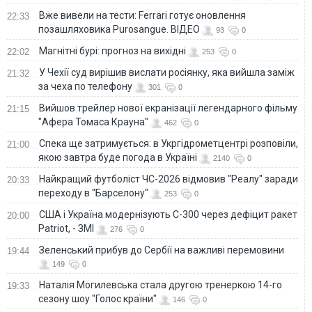
Вже вивели на тести: Ferrari готує оновлення
22:33
позашляховика Purosangue. ВІДЕО
93
0
Магнітні бурі: прогноз на вихідні
22:02
253
0
У Чехії суд вирішив вислати росіянку, яка вийшла заміж
21:32
за чеха по телефону
301
0
Вийшов трейлер нової екранізації легендарного фільму
21:15
"Афера Томаса Крауна"
462
0
Спека ще затримується: в Укргідрометцентрі розповіли,
21:00
якою завтра буде погода в Україні
2140
0
Найкращий футболіст ЧС-2026 відмовив "Реалу" заради
20:33
переходу в "Барселону"
253
0
США і Україна модернізують С-300 через дефіцит ракет
20:00
Patriot, - ЗМІ
276
0
Зеленський прибув до Сербії на важливі перемовини
19:44
149
0
Наталія Могилевська стала другою тренеркою 14-го
19:33
сезону шоу "Голос країни"
146
0