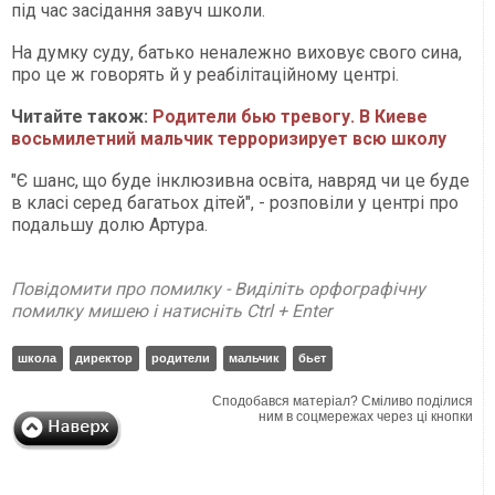
під час засідання завуч школи.
На думку суду, батько неналежно виховує свого сина,
про це ж говорять й у реабілітаційному центрі.
Читайте також:
Родители бью тревогу. В Киеве
восьмилетний мальчик терроризирует всю школу
"Є шанс, що буде інклюзивна освіта, навряд чи це буде
в класі серед багатьох дітей", - розповіли у центрі про
подальшу долю Артура.
Повідомити про помилку - Виділіть орфографічну
помилку мишею і натисніть Ctrl + Enter
школа
директор
родители
мальчик
бьет
Сподобався матеріал? Сміливо поділися
ним в соцмережах через ці кнопки