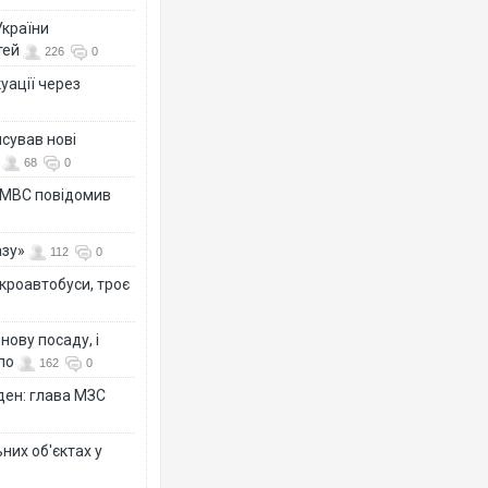
України
тей
226
0
уації через
сував нові
68
0
а МВС повідомив
азу»
112
0
ікроавтобуси, троє
ову посаду, і
ло
162
0
ден: глава МЗС
них об'єктах у