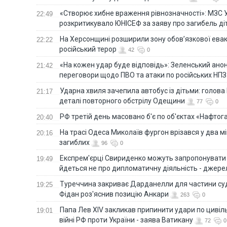
«Створює хибне враження рівнозначності»: МЗС 
22:49
розкритикувало ЮНІСЕФ за заяву про загибель ді
На Херсонщині розширили зону обов’язкової евак
22:22
російський терор
42
0
«На кожен удар буде відповідь»: Зеленський анон
21:42
переговори щодо ПВО та атаки по російських НПЗ
Ударна хвиля зачепила автобус із дітьми: голов
21:17
деталі повторного обстрілу Одещини
77
0
РФ третій день масовано б'є по об'єктах «Нафтог
20:40
На трасі Одеса Миколаїв фургон врізався у два м
20:16
загиблих
96
0
Експрем'єрці Свириденко можуть запропонувати н
19:49
йдеться не про дипломатичну діяльність - джере
Туреччина закриває Дарданелли для частини су
19:25
Фідан роз'яснив позицію Анкари
263
0
Папа Лев XIV закликав припинити удари по цивіль
19:01
війні РФ проти України - заява Ватикану
72
0