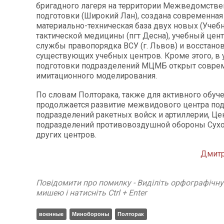
бригадного лагеря на территории Межведомстве
подготовки (Широкий Лан), создана современная
материально-техническая база двух новых (Учеб
тактической медицины (пгт Десна), учебный цен
службы правопорядка ВСУ (г. Львов) и восстано
существующих учебных центров. Кроме этого, в
подготовки подразделений МЦМБ открыт совре
имитационного моделирования.
По словам Полторака, также для активного обуч
продолжается развитие межвидового центра по
подразделений ракетных войск и артиллерии, Це
подразделений противовоздушной обороны Сухо
других центров.
Дмит
Повідомити про помилку - Виділіть орфографічн
мишею і натисніть Ctrl + Enter
военные
Минобороны
Полторак