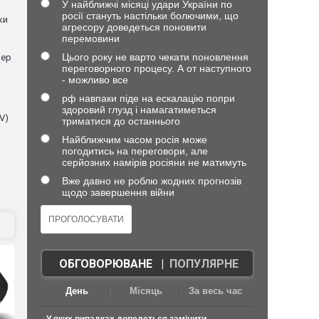
У найближчі місяці удари України по
росії стануть настільки болючими, що
ки
агресору доведеться поновити
перемовини
Цього року не варто чекати поновлення
нер
переговорного процесу. А от наступного
- можливо все
рф навпаки піде на ескалацію попри
здоровий глузд і намагатиметься
V)
триматися до останнього
Найближчим часом росія може
погодитись на переговори, але
серйозних намірів росіяни не матимуть
Вже давно не роблю жодних прогнозів
щодо завершення війни
ОБГОВОРЮВАНЕ
|
ПОПУЛЯРНЕ
День
Місяць
За весь час