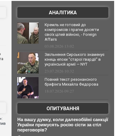
АНАЛІТИКА
Кремль не готовий до
компромісів і прагне досягти
своїх цілей війною, - Foreign
Affairs
03.08.2026 13:02
о
Звільнення Сирського знаменує
та
кінець епохи "старої гвардії" в
українській армії — NYT
23.07.2026 10:32
Повний текст резонансного
брифінга Михайла Федорова
18.07.2026 09:27
ОПИТУВАННЯ
»:
На вашу думку, коли далекобійні санкції
лив
України примусять росію сісти за стіл
переговорів?