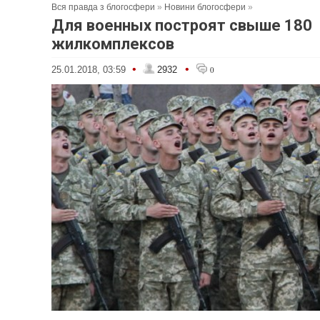
Вся правда з блогосфери
»
Новини блогосфери
»
Для военных построят свыше 180
жилкомплексов
•
•
25.01.2018, 03:59
2932
0