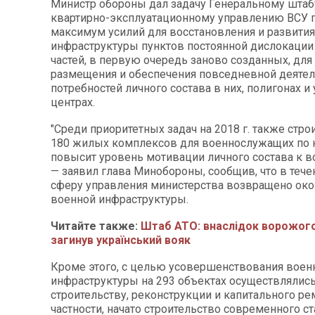
Министр обороны дал задачу Генеральному штаб
квартирно-эксплуатационному управлению ВСУ 
максимум усилий для восстановления и развития
инфраструктуры пунктов постоянной дислокации
частей, в первую очередь заново созданных, дл
размещения и обеспечения повседневной деятел
потребностей личного состава в них, полигонах и
центрах.
"Среди приоритетных задач на 2018 г. также стро
180 жилых комплексов для военнослужащих по к
повысит уровень мотивации личного состава к в
— заявил глава Минобороны, сообщив, что в течен
сферу управления министерства возвращено око
военной инфраструктуры.
Читайте также:
Штаб АТО: внаслідок ворожого
загинув український вояк
Кроме этого, с целью усовершенствования воен
инфраструктуры на 293 объектах осуществлялись
строительству, реконструкции и капитального рем
частности, начато строительство современного с