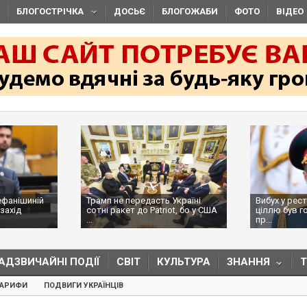
БЛОГОСТРІЧКА
ДОСЬЄ
БЛОГОЖАБИ
ФОТО
ВІДЕО
ефанішиній
Трамп не передасть Україні
Вибух у рес
захід
сотні ракет до Patriot, бо у США
ціллю був г
...
пр...
АДЗВИЧАЙНІ ПОДІЇ
СВІТ
КУЛЬТУРА
ЗНАННЯ
ТАРИФИ
ПОДВИГИ УКРАЇНЦІВ