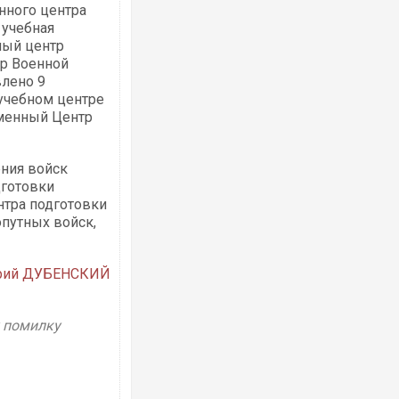
нного центра
 учебная
ный центр
тр Военной
влено 9
 учебном центре
РФ повністю зруйнували цивільний з
менный Центр
«Кромберг енд Шуберт Житомир» зі 1
німецькими інвестиціями
ения войск
дготовки
нтра подготовки
путных войск,
рий ДУБЕНСКИЙ
у помилку
В Одесі та Харкові різко зросла кільк
постраждалих від обстрілу РФ