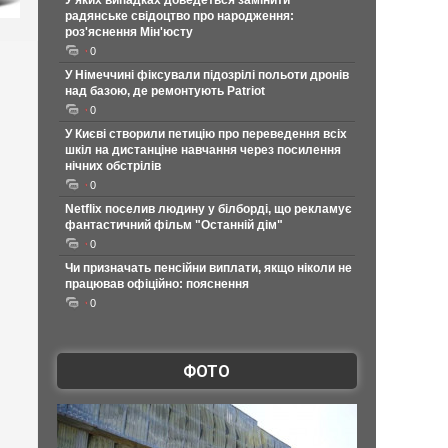
У яких випадках доведеться замінити
радянське свідоцтво про народження:
роз'яснення Мін'юсту
0
У Німеччині фіксували підозрілі польоти дронів
над базою, де ремонтують Patriot
0
У Києві створили петицію про переведення всіх
шкіл на дистанціне навчання через посилення
нічних обстрілів
0
Netflix поселив людину у білборді, що рекламує
фантастичний фільм "Останній дім"
0
Чи призначать пенсійни виплати, якщо ніколи не
працював офіційно: пояснення
0
ФОТО