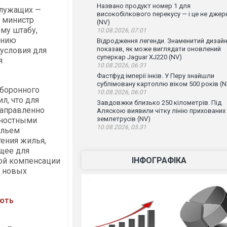
Названо продукт номер 1 для
служащих —
високобілкового перекусу — і це не джер
л министр
(NV)
му штабу,
10.08.2026, 07:01
ению
Відродження легенди. Знаменитий дизай
показав, як може виглядати оновлений
условия для
суперкар Jaguar XJ220 (NV)
я
10.08.2026, 06:31
Фастфуд імперії інків. У Перу знайшли
сублімовану картоплю віком 500 років (N
оборонного
10.08.2026, 06:01
л, что для
Завдовжки близько 250 кілометрів. Під
направленно
Аляскою виявили чітку лінію прихованих
землетрусів (NV)
жностными
10.08.2026, 05:31
ильем
ения жилья,
щее для
ІНФОГРАФІКА
ой компенсации
е новых
ють