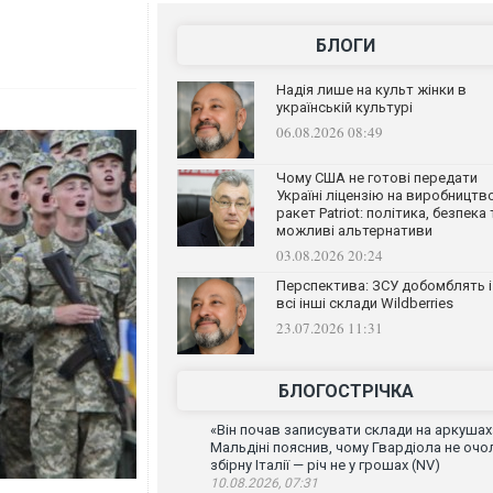
БЛОГИ
Надія лише на культ жінки в
українській культурі
06.08.2026 08:49
Чому США не готові передати
Україні ліцензію на виробництв
ракет Patriot: політика, безпека 
можливі альтернативи
03.08.2026 20:24
Перспектива: ЗСУ добомблять і
всі інші склади Wildberries
23.07.2026 11:31
БЛОГОСТРІЧКА
«Він почав записувати склади на аркушах
Мальдіні пояснив, чому Гвардіола не очо
збірну Італії — річ не у грошах (NV)
10.08.2026, 07:31