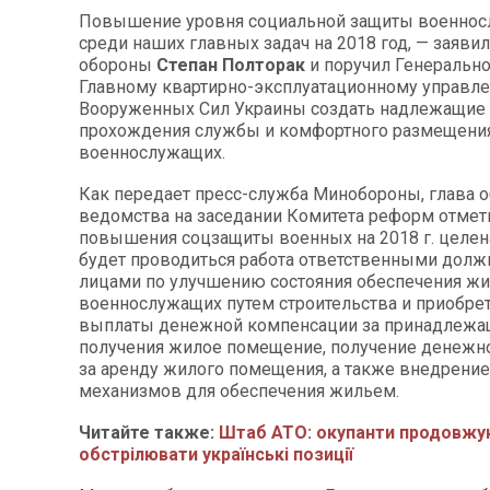
Повышение уровня социальной защиты военно
среди наших главных задач на 2018 год, — заяви
обороны
Степан Полторак
и поручил Генерально
Главному квартирно-эксплуатационному управл
Вооруженных Сил Украины создать надлежащие 
прохождения службы и комфортного размещени
военнослужащих.
Как передает пресс-служба Минобороны, глава 
ведомства на заседании Комитета реформ отмети
повышения соцзащиты военных на 2018 г. целе
будет проводиться работа ответственными дол
лицами по улучшению состояния обеспечения ж
военнослужащих путем строительства и приобрет
выплаты денежной компенсации за принадлежа
получения жилое помещение, получение денежн
за аренду жилого помещения, а также внедрени
механизмов для обеспечения жильем.
Читайте также:
Штаб АТО: окупанти продовжу
обстрілювати українські позиції