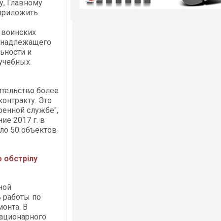
у, Главному
приложить
 воинских
я надлежащего
ьности и
 учебных
ительство более
онтракту. Это
оенной службе",
ие 2017 г. в
ло 50 объектов
 обстрілу
ной
 работы по
онта. В
тационарного