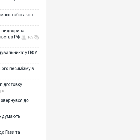
масштабні акції
а видворила
ольства РФ
165
дувальника: у ПФУ
чого песимізму в
 підготовку
0
р звернувся до
що думають
о Гази та