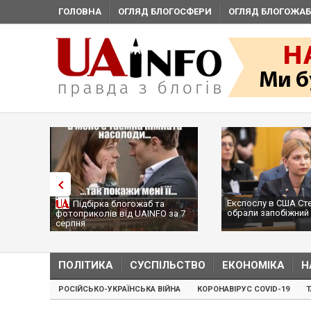
ГОЛОВНА
ОГЛЯД БЛОГОСФЕРИ
ОГЛЯД БЛОГОЖАБ
Експослу в США Ст
Підбірка блогожаб та
обрали запобіжний 
фотоприколів від UAINFO за 7
серпня
ПОЛІТИКА
СУСПІЛЬСТВО
ЕКОНОМІКА
Н
РОСІЙСЬКО-УКРАЇНСЬКА ВІЙНА
КОРОНАВІРУС COVID-19