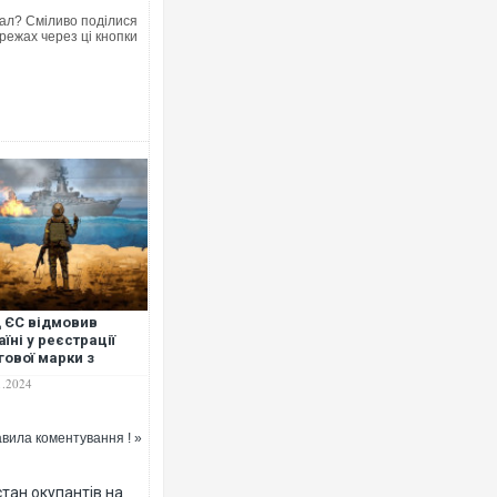
ал? Сміливо поділися
режах через ці кнопки
 ЄС відмовив
аїні у реєстрації
гової марки з
ійським військовим
1.2024
раблем
вила коментування ! »
тан окупантів на