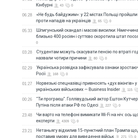
Кінбурні
43
0
«Не будь байдужим»: у 22 містах Польщі пройшли 
06:28
проти нападів на українців
65
0
Шпигунський скандал і масові висилки: Німеччин
05:33
близько 400 росіян і суттєво скоротила штат пос
0
Студентам можуть скасувати пенсію по втраті го
03:28
назвали чотири причини
80
0
Українська розвідка зафіксувала ознаки зростаю
02:29
Росії
168
0
Норвезькі спецназівці привносять «дух вікінгів» у
01:27
українських військових — Business Insider
115
"Ти програєш". Голлівудський актор Ештон Кутче
00:26
Путіна після атаки РФ по Одесі
227
0
Чи варто на телефонi вимикати Wi-Fi на ніч: ось 
23:48
експерти
4309
0
Нетаньягу відхилив 15-пунктний план Трампа щод
23:21
поставив умову для виведення військ
271
0