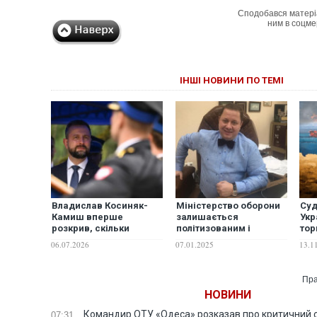
Сподобався матері
ним в соцме
ІНШІ НОВИНИ ПО ТЕМІ
Владислав Косиняк-
Міністерство оборони
Суд
Камиш вперше
залишається
Укр
розкрив, скільки
політизованим і
тор
Польща витратила на
неефективним –
рос
06.07.2026
07.01.2025
13.1
військову допомогу
Мітрохін
ко
Україні
Пра
НОВИНИ
Командир ОТУ «Одеса» розказав про критичний с
07:31