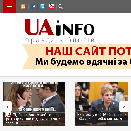
Експослу в США Стефанішині
Підбірка блогожаб та
обрали запобіжний захід
фотоприколів від UAINFO за 7
серпня