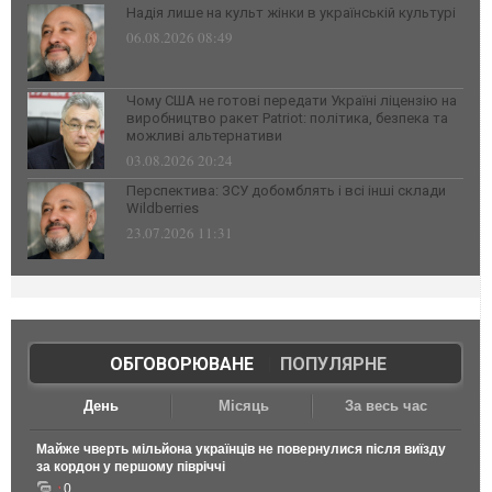
Надія лише на культ жінки в українській культурі
06.08.2026 08:49
Чому США не готові передати Україні ліцензію на
виробництво ракет Patriot: політика, безпека та
можливі альтернативи
03.08.2026 20:24
Перспектива: ЗСУ добомблять і всі інші склади
Wildberries
23.07.2026 11:31
ОБГОВОРЮВАНЕ
|
ПОПУЛЯРНЕ
День
Місяць
За весь час
Майже чверть мільйона українців не повернулися після виїзду
за кордон у першому півріччі
0