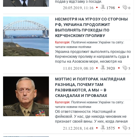
подав у відставку з посади.
•
•
20.05.2019, 11:16
1798
0
НЕСМОТРЯ НА УГРОЗУ СО СТОРОНЫ
РФ, УКРАИНА ПРОДОЛЖИТ
ВЫПОЛНЯТЬ ПРОХОДЫ ПО
КЕРЧЕНСКОМУ ПРОЛИВУ
Категорія:
Політичні новини України та світу:
читати новини політики
Украина продолжит выполнять проходы по
Керченскому проливу и направлять суда в
порты на Азовском море, несмотря на
сохраняющуюся опасность.
•
•
11.01.2019, 08:10
3920
5
МЭТТИС И ПОЛТОРАК. НАГЛЯДНАЯ
РАЗНИЦА, ПОЧЕМУ ТАМ
РАЗВИВАЮТСЯ, А МЫ – В
СКАНДАЛАХ И ПРОВАЛАХ
Категорія:
Політичні новини України та світу:
читати новини політики
Об ответственности. Настоящей и
фейковой. У нас, где никогда чиновник не
признает своей вины. У них, когда личная
репутация превыше всего...
•
•
21.12.2018, 14:48
3575
5