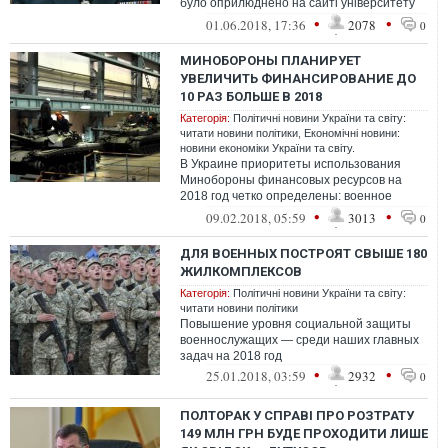
було оприлюднено на сайті університету
(як і автореферат)
•
•
01.06.2018, 17:36
2078
0
МИНОБОРОНЫ ПЛАНИРУЕТ
УВЕЛИЧИТЬ ФИНАНСИРОВАНИЕ ДО
10 РАЗ БОЛЬШЕ В 2018
Категорія:
Політичні новини України та світу:
читати новини політики
,
Економічні новини:
новини економіки України та світу.
В Украине приоритеты использования
Минобороны финансовых ресурсов на
2018 год четко определены: военное
ведомство планирует увеличить закупки от
•
•
09.02.2018, 05:59
3013
0
3 до ...
ДЛЯ ВОЕННЫХ ПОСТРОЯТ СВЫШЕ 180
ЖИЛКОМПЛЕКСОВ
Категорія:
Політичні новини України та світу:
читати новини політики
Повышение уровня социальной защиты
военнослужащих — среди наших главных
задач на 2018 год
•
•
25.01.2018, 03:59
2932
0
ПОЛТОРАК У СПРАВІ ПРО РОЗТРАТУ
149 МЛН ГРН БУДЕ ПРОХОДИТИ ЛИШЕ