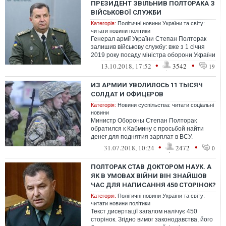
ПРЕЗИДЕНТ ЗВІЛЬНИВ ПОЛТОРАКА З
ВІЙСЬКОВОЇ СЛУЖБИ
Категорія:
Політичні новини України та світу:
читати новини політики
Генерал армії України Степан Полторак
залишив військову службу: вже з 1 січня
2019 року посаду міністра оборони України
має займати цивільна особа.
•
•
13.10.2018, 17:52
3542
19
ИЗ АРМИИ УВОЛИЛОСЬ 11 ТЫСЯЧ
СОЛДАТ И ОФИЦЕРОВ
Категорія:
Новини суспільства: читати соціальні
новини
Министр Обороны Степан Полторак
обратился к Кабмину с просьбой найти
денег для поднятия зарплат в ВСУ.
Причиной тому массовые увольнения. По
•
•
31.07.2018, 10:24
2472
0
данным МО...
ПОЛТОРАК СТАВ ДОКТОРОМ НАУК. А
ЯК В УМОВАХ ВІЙНИ ВІН ЗНАЙШОВ
ЧАС ДЛЯ НАПИСАННЯ 450 СТОРІНОК?
Категорія:
Політичні новини України та світу:
читати новини політики
Текст дисертації загалом налічує 450
сторінок. Згідно вимог законодавства, його