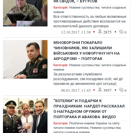
ЯК СВІДОК, – БУТУСОВ
Категорія:
Новини суспільства: читати соціальні
новини
Вся ответственность за любые возможные
противоправные действия возлагается на
исполнителей данного договора
•
•
12.10.2017, 11:38
2875
0
МІНОБОРОНИ ПОКАРАЛО
ЧИНОВНИКІВ, ЯКІ ЗАЛИШИЛИ
ВІЙСЬКОВИХ У НОВОРІЧНУ НІЧ НА
АЕРОДРОМІ – ПОЛТОРАК
Категорія:
Новини суспільства: читати соціальні
новини
За результатами службового
розслідування, сім посадових осіб, чиї дії
призвели до виникнення цієї ситуації,
отримають дисциплінарні стягнення
•
•
06.01.2017, 11:45
3957
0
"ХОТЕЛКИ" И ПОДАРКИ К
ПРАЗДНИКАМ. НАРДЕП РАССКАЗАЛ
О НАГРАДНОМ ОРУЖИИ ОТ
ПОЛТОРАКА И АВАКОВА. ВИДЕО
Категорія:
Політичні новини України та світу:
читати новини політики
,
Новини суспільства:
читати соціальні новини