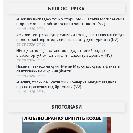
БЛОГОСТРІЧКА
«Наживу виглядаю точно старшою». Наталія Могилевська
відреагувала на обговорення її зовнішності (NV)
09.08.2026, 07:31
«Живий театр» чи суперечливий тренд:. Як італійські бабусі
в ресторані перетворилися на пастку для туристів (NV)
09.08.2026, 07:01
Німецька поліція встановила додатковий радар
в аеропорту Лейпцига після інциденту з дроном (NV)
09.08.2026, 06:31
Піжама і танець на кухні: Меган Маркл шокувала фанатів
святкуванням 45-річчя (Факти)
09.08.2026, 06:01
«Великі, трохи бешкетні очі». Тренерка Магучіх згадала
перше враження від Ярослави (NV)
09.08.2026, 05:31
БЛОГОЖАБИ