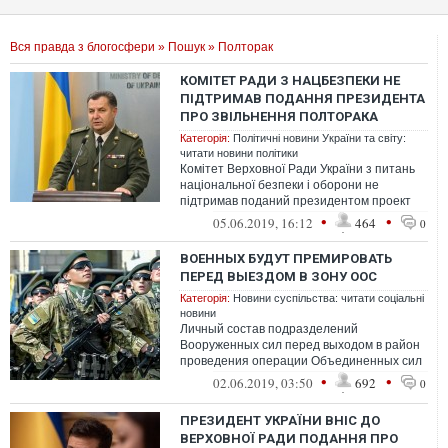
Вся правда з блогосфери
»
Пошук
» Полторак
КОМІТЕТ РАДИ З НАЦБЕЗПЕКИ НЕ
ПІДТРИМАВ ПОДАННЯ ПРЕЗИДЕНТА
ПРО ЗВІЛЬНЕННЯ ПОЛТОРАКА
Категорія:
Політичні новини України та світу:
читати новини політики
Комітет Верховної Ради України з питань
національної безпеки і оборони не
підтримав поданий президентом проект
постанови про звільнення Степана
•
•
05.06.2019, 16:12
464
0
Полтор...
ВОЕННЫХ БУДУТ ПРЕМИРОВАТЬ
ПЕРЕД ВЫЕЗДОМ В ЗОНУ ООС
Категорія:
Новини суспільства: читати соціальні
новини
Личный состав подразделений
Вооруженных сил перед выходом в район
проведения операции Объединенных сил
на Донбассе будут премировать в размере
•
•
02.06.2019, 03:50
692
0
3 тысяч...
ПРЕЗИДЕНТ УКРАЇНИ ВНІС ДО
ВЕРХОВНОЇ РАДИ ПОДАННЯ ПРО