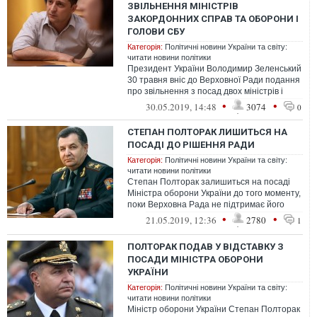
ЗВІЛЬНЕННЯ МІНІСТРІВ
ЗАКОРДОННИХ СПРАВ ТА ОБОРОНИ І
ГОЛОВИ СБУ
Категорія:
Політичні новини України та світу:
читати новини політики
Президент України Володимир Зеленський
30 травня вніс до Верховної Ради подання
про звільнення з посад двох міністрів і
голови Служби безпеки України.
•
•
30.05.2019, 14:48
3074
0
СТЕПАН ПОЛТОРАК ЛИШИТЬСЯ НА
ПОСАДІ ДО РІШЕННЯ РАДИ
Категорія:
Політичні новини України та світу:
читати новини політики
Степан Полторак залишиться на посаді
Міністра оборони України до того моменту,
поки Верховна Рада не підтримає його
відставку. Він працюватиме виконув...
•
•
21.05.2019, 12:36
2780
1
ПОЛТОРАК ПОДАВ У ВІДСТАВКУ З
ПОСАДИ МІНІСТРА ОБОРОНИ
УКРАЇНИ
Категорія:
Політичні новини України та світу:
читати новини політики
Міністр оборони України Степан Полторак