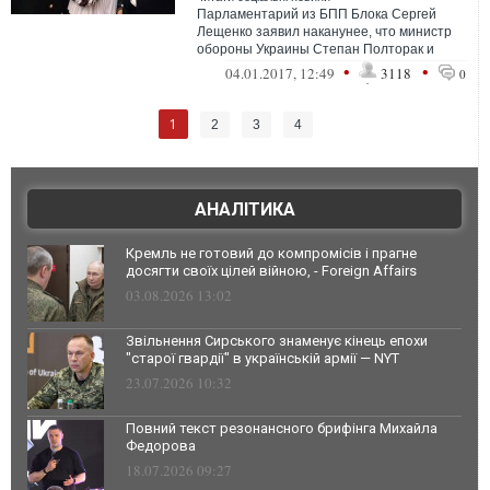
Парламентарий из БПП Блока Сергей
Лещенко заявил наканунее, что министр
обороны Украины Степан Полторак и
министр внутренних дел Арсен Аваков
•
•
04.01.2017, 12:49
3118
0
раздали ...
1
2
3
4
АНАЛІТИКА
Кремль не готовий до компромісів і прагне
досягти своїх цілей війною, - Foreign Affairs
03.08.2026 13:02
Звільнення Сирського знаменує кінець епохи
"старої гвардії" в українській армії — NYT
23.07.2026 10:32
Повний текст резонансного брифінга Михайла
Федорова
18.07.2026 09:27