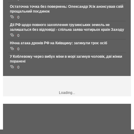
Остаточна точка без повернень: Олександр Усік анонсував свій
прощальний поєдинок
0
Дії РФ щодо повного захоплення грузинських земель не
залишаться без відповіді - спільна заява чотирьох країн Заходу
0
Нічна атака дронів РФ на Київщину: загинули троє осіб
0
У Коблевому через вибух міни в морі загинув чоловік, дві жінки
поранені
0
Loading...