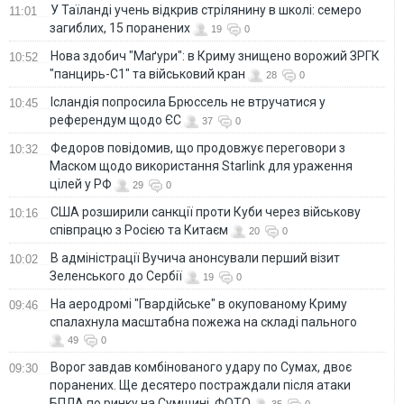
У Таїланді учень відкрив стрілянину в школі: семеро
11:01
загиблих, 15 поранених
19
0
Нова здобич "Маґури": в Криму знищено ворожий ЗРГК
10:52
"панцирь-С1" та військовий кран
28
0
Ісландія попросила Брюссель не втручатися у
10:45
референдум щодо ЄС
37
0
Федоров повідомив, що продовжує переговори з
10:32
Маском щодо використання Starlink для ураження
цілей у РФ
29
0
США розширили санкції проти Куби через військову
10:16
співпрацю з Росією та Китаєм
20
0
В адміністрації Вучича анонсували перший візит
10:02
Зеленського до Сербії
19
0
На аеродромі "Гвардійське" в окупованому Криму
09:46
спалахнула масштабна пожежа на складі пального
49
0
Ворог завдав комбінованого удару по Сумах, двоє
09:30
поранених. Ще десятеро постраждали після атаки
БПЛА по ринку на Сумщині. ФОТО
35
0