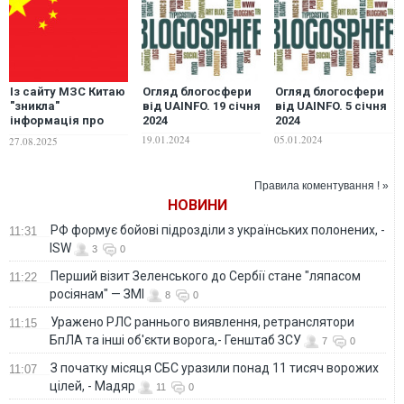
Із сайту МЗС Китаю
Огляд блогосфери
Огляд блогосфери
"зникла"
від UAINFO. 19 січня
від UAINFO. 5 січня
інформація про
2024
2024
адміністративний
19.01.2024
05.01.2024
27.08.2025
поділ України, - ЗМІ
Правила коментування ! »
НОВИНИ
РФ формує бойові підрозділи з українських полонених, -
11:31
ISW
3
0
Перший візит Зеленського до Сербії стане "ляпасом
11:22
росіянам" — ЗМІ
8
0
Уражено РЛС раннього виявлення, ретранслятори
11:15
БпЛА та інші об'єкти ворога,- Генштаб ЗСУ
7
0
З початку місяця СБС уразили понад 11 тисяч ворожих
11:07
цілей, - Мадяр
11
0