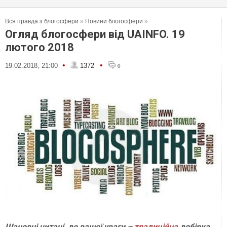
Вся правда з блогосфери
»
Новини блогосфери
»
Огляд блогосфери від UAINFO. 19
лютого 2018
•
•
19.02.2018, 21:00
1372
0
Шановні читачі, до вашої уваги –
традиційна
добірка