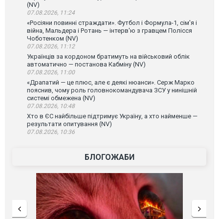
(NV)
07.08.2026, 11:24
«Росіяни повинні страждати». Футбол і Формула-1, сім'я і
війна, Мальдера і Ротань — інтерв'ю з гравцем Полісся
Чоботенком (NV)
07.08.2026, 11:12
Українців за кордоном братимуть на військовий облік
автоматично — постанова Кабміну (NV)
07.08.2026, 11:00
«Драпатий — це плюс, але є деякі нюанси». Серж Марко
пояснив, чому роль головнокомандувача ЗСУ у нинішній
системі обмежена (NV)
07.08.2026, 10:48
Хто в ЄС найбільше підтримує Україну, а хто найменше —
результати опитування (NV)
07.08.2026, 10:36
БЛОГОЖАБИ