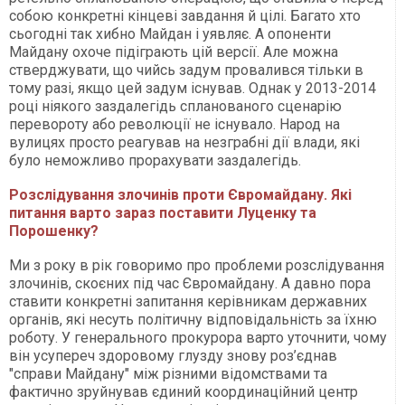
собою конкретні кінцеві завдання й цілі. Багато хто
сьогодні так хибно Майдан і уявляє. А опоненти
Майдану охоче підіграють цій версії. Але можна
стверджувати, що чийсь задум провалився тільки в
тому разі, якщо цей задум існував. Однак у 2013-2014
році ніякого заздалегідь спланованого сценарію
перевороту або революції не існувало. Народ на
вулицях просто реагував на незграбні дії влади, які
було неможливо прорахувати заздалегідь.
Розслідування злочинів проти Євромайдану. Які
питання варто зараз поставити Луценку та
Порошенку?
Ми з року в рік говоримо про проблеми розслідування
злочинів, скоєних під час Євромайдану. А давно пора
ставити конкретні запитання керівникам державних
органів, які несуть політичну відповідальність за їхню
роботу. У генерального прокурора варто уточнити, чому
він усупереч здоровому глузду знову роз’єднав
"справи Майдану" між різними відомствами та
фактично зруйнував єдиний координаційний центр