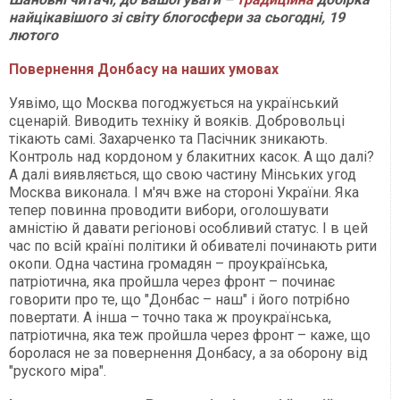
найцікавішого зі світу блогосфери за сьогодні, 19
лютого
Повернення Донбасу на наших умовах
Уявімо, що Москва погоджується на український
сценарій. Виводить техніку й вояків. Добровольці
тікають самі. Захарченко та Пасічник зникають.
Контроль над кордоном у блакитних касок. А що далі?
А далі виявляється, що свою частину Мінських угод
Москва виконала. І м'яч вже на стороні України. Яка
тепер повинна проводити вибори, оголошувати
амністію й давати регіонові особливий статус. І в цей
час по всій країні політики й обивателі починають рити
окопи. Одна частина громадян – проукраїнська,
патріотична, яка пройшла через фронт – починає
говорити про те, що "Донбас – наш" і його потрібно
повертати. А інша – точно така ж проукраїнська,
патріотична, яка теж пройшла через фронт – каже, що
боролася не за повернення Донбасу, а за оборону від
"руского міра".