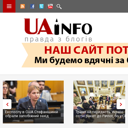
Трамп не передасть Україні
Вибух у ресторані в Москві:
сотні ракет до Patriot, бо у США
ціллю був головком ВКС Росії
...
пр...