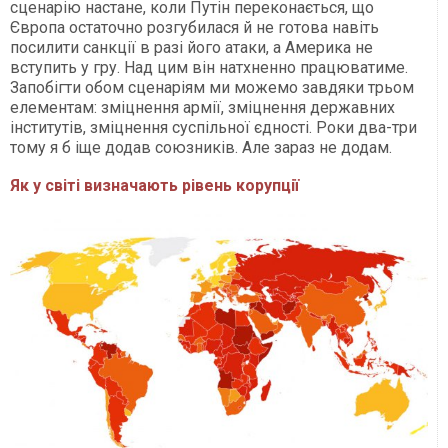
сценарію настане, коли Путін переконається, що
Європа остаточно розгубилася й не готова навіть
посилити санкції в разі його атаки, а Америка не
вступить у гру. Над цим він натхненно працюватиме.
Запобігти обом сценаріям ми можемо завдяки трьом
елементам: зміцнення армії, зміцнення державних
інститутів, зміцнення суспільної єдності. Роки два-три
тому я б іще додав союзників. Але зараз не додам.
Як у світі визначають рівень корупції