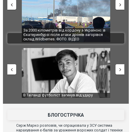
по Сумах,
За 2000 кілометрів від кордону з Україною: в
"Мої іграш
траждали
Єкатеринбурзі після атаки дронів загорівся
суперкарів
ВІДЕО
ині. ФОТО
склад Wildberries. ФОТО. ВІДЕО
країною: в
В Таїланді футболіст загинув від удару
Топпосадов
агорівся
блискавки під час матчу: ще 12 людей
підозру
постраждали. ВІДЕО
БЛОГОСТРІЧКА
Серж Марко розповів, чи спрацювала у ЗСУ система
нарахування є-балів за ураження ворожих солдат і техніки