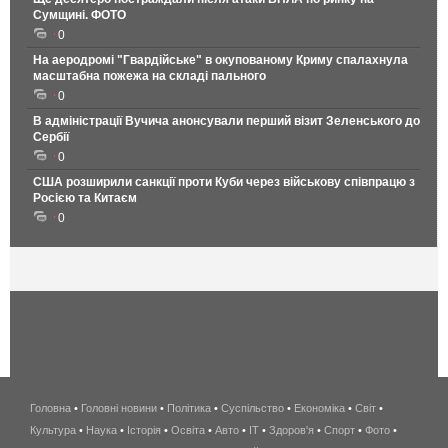
Сумщині. ФОТО
0
На аеродромі "Гвардійське" в окупованому Криму спалахнула
масштабна пожежа на складі пального
0
В адміністрації Вучича анонсували перший візит Зеленського до
Сербії
0
США розширили санкції проти Куби через військову співпрацю з
Росією та Китаєм
0
Головна
•
Головні новини
•
Політика
•
Суспільство
•
Економіка
беспроводной
•
Світ
•
Культура
•
Наука
•
Історія
•
Освіта
•
Авто
•
IT
•
Здоров'я
интернет
•
Спорт
•
Фото
•