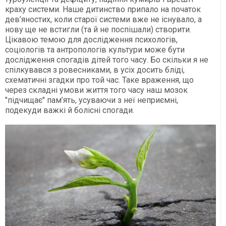
краху системи. Наше дитинство припало на початок
дев’яностих, коли старої системи вже не існувало, а
нову ще не встигли (та й не поспішали) створити.
Цікавою темою для дослідження психологів,
соціологів та антропологів культури може бути
дослідження спогадів дітей того часу. Бо скільки я не
спілкувався з ровесниками, в усіх досить бліді,
схематичні згадки про той час. Таке враження, що
через складні умови життя того часу наш мозок
"підчищає" пам’ять, усуваючи з неї неприємні,
подекуди важкі й болісні спогади.