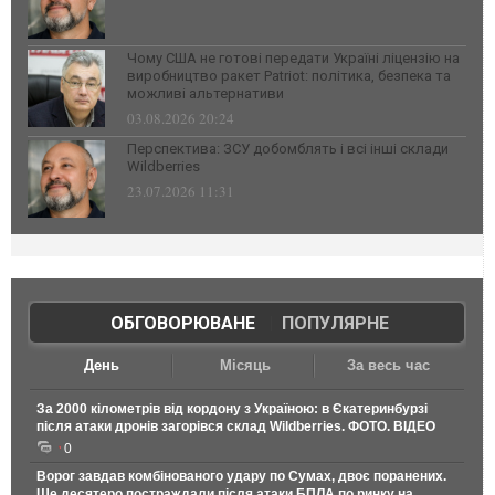
Чому США не готові передати Україні ліцензію на
виробництво ракет Patriot: політика, безпека та
можливі альтернативи
03.08.2026 20:24
Перспектива: ЗСУ добомблять і всі інші склади
Wildberries
23.07.2026 11:31
ОБГОВОРЮВАНЕ
|
ПОПУЛЯРНЕ
День
Місяць
За весь час
За 2000 кілометрів від кордону з Україною: в Єкатеринбурзі
після атаки дронів загорівся склад Wildberries. ФОТО. ВІДЕО
0
Ворог завдав комбінованого удару по Сумах, двоє поранених.
Ще десятеро постраждали після атаки БПЛА по ринку на