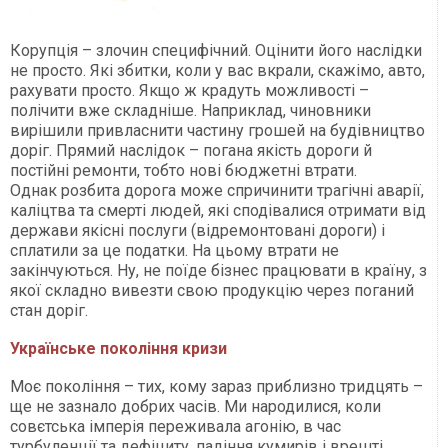
Корупція – злочин специфічний. Оцінити його наслідки
не просто. Які збитки, коли у вас вкрали, скажімо, авто,
рахувати просто. Якщо ж крадуть можливості –
полічити вже складніше. Наприклад, чиновники
вирішили привласнити частину грошей на будівництво
доріг. Прямий наслідок – погана якість дороги й
постійні ремонти, тобто нові бюджетні втрати.
Однак розбита дорога може спричинити трагічні аварії,
каліцтва та смерті людей, які сподівалися отримати від
держави якісні послуги (відремонтовані дороги) і
сплатили за це податки. На цьому втрати не
закінчуються. Ну, не поїде бізнес працювати в країну, з
якої складно вивезти свою продукцію через поганий
стан доріг.
Українське покоління кризи
Моє покоління – тих, кому зараз приблизно тридцять –
ще не зазнало добрих часів. Ми народилися, коли
совєтська імперія переживала агонію, в час
турбуленції та дефіциту, падіння кумирів і врешті