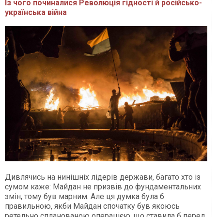
Із чого починалися Революція гідності й російсько-
українська війна
Дивлячись на нинішніх лідерів держави, багато хто із
сумом каже: Майдан не призвів до фундаментальних
змін, тому був марним. Але ця думка була б
правильною, якби Майдан спочатку був якоюсь
ретельно спланованою операцією, що ставила б перед