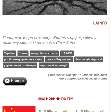
UAINFO
Повідомити про помилку - Виділіть орфографічну
помилку мишею і натисніть Ctrl + Enter
Україна
блоги
огляд блогосфери
UAINFO
російсько-українська війна
режим Януковича
Революція гідності
український політикум
окуповані території
Сподобався матеріал? Сміливо поділися
ним в соцмережах через ці кнопки
ІНШІ НОВИНИ ПО ТЕМІ