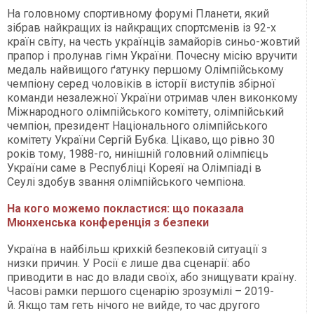
На головному спортивному форумі Планети, який
зібрав найкращих із найкращих спортсменів із 92-х
країн світу, на честь українців замайорів синьо-жовтий
прапор і пролунав гімн України. Почесну місію вручити
медаль найвищого ґатунку першому Олімпійському
чемпіону серед чоловіків в історії виступів збірної
команди незалежної України отримав член виконкому
Міжнародного олімпійського комітету, олімпійський
чемпіон, президент Національного олімпійського
комітету України Сергій Бубка. Цікаво, що рівно 30
років тому, 1988-го, нинішній головний олімпієць
України саме в Республіці Кореяї на Олімпіаді в
Сеулі здобув звання олімпійського чемпіона.
На кого можемо покластися: що показала
Мюнхенська конференція з безпеки
Україна в найбільш крихкій безпековій ситуації з
низки причин. У Росії є лише два сценарії: або
приводити в нас до влади своїх, або знищувати країну.
Часові рамки першого сценарію зрозумілі – 2019-
й. Якщо там геть нічого не вийде, то час другого