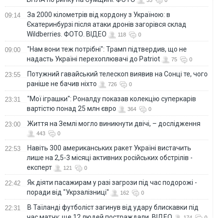
За 2000 кілометрів від кордону з Україною: в
09:14
Єкатеринбурзі після атаки дронів загорівся склад
Wildberries. ФОТО. ВІДЕО
118
0
"Нам вони теж потрібні": Трамп підтвердив, що не
09:00
надасть Україні перехоплювачі до Patriot
75
0
Потужний гавайський телескоп виявив на Сонці те, чого
23:55
раніше не бачив ніхто
726
0
"Мої іграшки": Роналду показав колекцію суперкарів
23:31
вартістю понад 25 млн євро
364
0
Життя на Землі могло виникнути двічі, – дослідження
23:00
443
0
Навіть 300 американських ракет Україні вистачить
22:53
лише на 2,5-3 місяці активних російських обстрілів -
експерт
121
0
Як діяти пасажирам у разі загрози під час подорожі -
22:42
поради від "Укрзалізниці"
162
0
В Таїланді футболіст загинув від удару блискавки під
22:31
час матчу: ще 12 людей постраждали. ВІДЕО
174
0