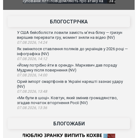
о атаку на
За 2000 кілометрів від кордону з Україною: в
В Таїланді 
го диму.
Єкатеринбурзі після атаки дронів загорівся
блискавки 
склад Wildberries. ФОТО. ВІДЕО
постражда
БЛОГОСТРІЧКА
У США бейсболісти ловили замість м’яча білку — гризун
вирішив перервати гру, момент зняли на відео (NV)
07.08.2026, 14:24
Як змінилося ставлення поляків до українців у 2026 році —
інфографіка (NV)
07.08.2026, 14:12
«Йому потрібно йти в оренду». Маркевич дав пораду
Мудрику після повернення (NV)
07.08.2026, 14:00
Сірий імпорт смартфонів в Україні нарешті зазнає удару
(NV)
07.08.2026, 13:48
«Ми були в шоці». Ковтун, який змінив громадянство,
згадав початок вторгнення Росії (NV)
07.08.2026, 13:36
БЛОГОЖАБИ