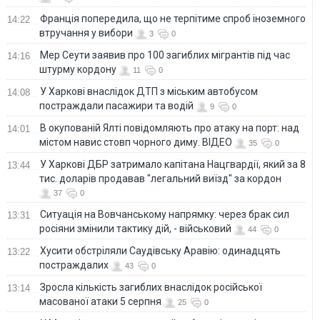
Франція попередила, що не терпітиме спроб іноземного
14:22
втручання у вибори
3
0
Мер Сеути заявив про 100 загиблих мігрантів під час
14:16
штурму кордону
11
0
У Харкові внаслідок ДТП з міським автобусом
14:08
постраждали пасажири та водій
9
0
В окупованій Ялті повідомляють про атаку на порт: над
14:01
містом навис стовп чорного диму. ВІДЕО
35
0
У Харкові ДБР затримало капітана Нацгвардії, який за 8
13:44
тис. доларів продавав "легальний виїзд" за кордон
37
0
Ситуація на Вовчанському напрямку: через брак сил
13:31
росіяни змінили тактику дій, - військовий
44
0
Хусити обстріляли Саудівську Аравію: одинадцять
13:22
постраждалих
43
0
Зросла кількість загиблих внаслідок російської
13:14
масованої атаки 5 серпня
25
0