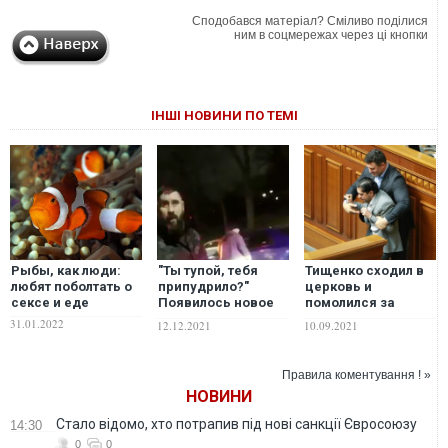
Сподобався матеріал? Сміливо поділися
ним в соцмережах через ці кнопки
ІНШІ НОВИНИ ПО ТЕМІ
Рыбы, как люди:
"Ты тупой, тебя
Тищенко сходил в
любят поболтать о
припудрило?"
церковь и
сексе и еде
Появилось новое
помолился за
видео общения
здоровье Лероса, а
31.01.2022
12.12.2021
10.09.2021
Гогилашвили. На
потом похвастался
этот раз – с
этим в Фейсбуке.
патрульными в
ФОТО
Правила коментування ! »
Киеве
НОВИНИ
Стало відомо, хто потрапив під нові санкції Євросоюзу
14:30
0
0