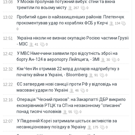
У Москві пролунав потужний вибух: стіни та вікна
13:08
тремтіли по всьому місту
267
0
Пробитий один із найзахищеніших районів: Плетенчук
13:02
прокоментував удар по кораблях ФСБ у Керчі
134
0
Україна ніколи не визнає окупацію Росією частини Грузії
12:51
- МЗС
41
0
У МВС Німеччини заявили про відсутність зброї на
12:42
борту Ан-124 в аеропорту Лейпцига, - ЗМІ
30
0
Кім Чен Ин отримав 22 млрд доларів надприбутку з
12:32
початку війни в Україні, - Bloomberg
91
0
ЄС затвердив нові санкції проти РФ у відповідь на
12:22
масовані удари по Україні
46
0
Операція "Чесний призов": на Закарпатті ДБР викрило
12:16
екскерівників РТЦК та СП на незаконному "списанні"
понад тисячі чоловіків
55
0
У Південній Кореї затримали шістьох активістів за
12:07
несанкціоновану поїздку в Україну
175
0