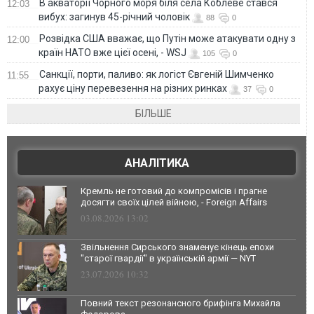
В акваторії Чорного моря біля села Коблеве стався
12:03
вибух: загинув 45-річний чоловік
88
0
Розвідка США вважає, що Путін може атакувати одну з
12:00
країн НАТО вже цієї осені, - WSJ
105
0
Санкції, порти, паливо: як логіст Євгеній Шимченко
11:55
рахує ціну перевезення на різних ринках
37
0
БІЛЬШЕ
АНАЛІТИКА
Кремль не готовий до компромісів і прагне
досягти своїх цілей війною, - Foreign Affairs
03.08.2026 13:02
Звільнення Сирського знаменує кінець епохи
"старої гвардії" в українській армії — NYT
23.07.2026 10:32
Повний текст резонансного брифінга Михайла