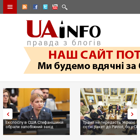
Експослу в США Стефанішиній
Трамп не передасть Україні
обрали запобіжний захід
сотні ракет до Patriot, бо у С
...