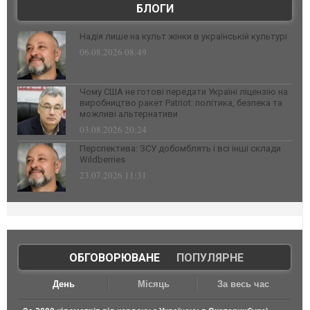
БЛОГИ
Надія лише на культ жінки в українській культурі
06.08.2026 08:49
Чому США не готові передати Україні ліцензію на
виробництво ракет Patriot: політика, безпека та
можливі альтернативи
03.08.2026 20:24
Перспектива: ЗСУ добомблять і всі інші склади
Wildberries
23.07.2026 11:31
ОБГОВОРЮВАНЕ
|
ПОПУЛЯРНЕ
День
Місяць
За весь час