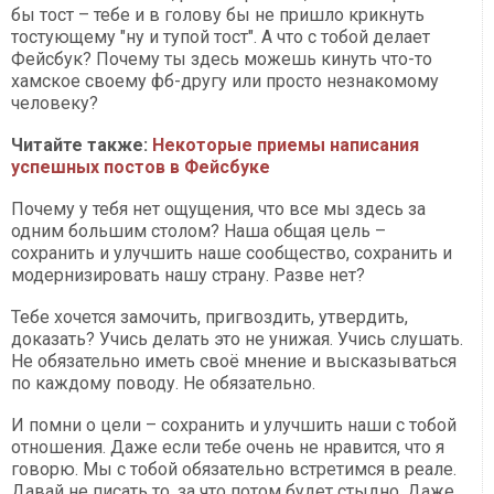
бы тост – тебе и в голову бы не пришло крикнуть
тостующему "ну и тупой тост". А что с тобой делает
Фейсбук? Почему ты здесь можешь кинуть что-то
хамское своему фб-другу или просто незнакомому
человеку?
Читайте также:
Некоторые приемы написания
успешных постов в Фейсбуке
Почему у тебя нет ощущения, что все мы здесь за
одним большим столом? Наша общая цель –
сохранить и улучшить наше сообщество, сохранить и
модернизировать нашу страну. Разве нет?
Тебе хочется замочить, пригвоздить, утвердить,
доказать? Учись делать это не унижая. Учись слушать.
Не обязательно иметь своё мнение и высказываться
по каждому поводу. Не обязательно.
И помни о цели – сохранить и улучшить наши с тобой
отношения. Даже если тебе очень не нравится, что я
говорю. Мы с тобой обязательно встретимся в реале.
Давай не писать то, за что потом будет стыдно. Даже