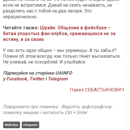
если не встретимся. Давай не сеять ненависть, не
разделять нас с тобой на два лагеря. Это
нерационально.
Читайте также:
Шрайк: Общение в фейсбуке –
битва упоротых фан-клубов, сражающихся не за
истину, а за своих
У нас есть одно общее – мы украинцы. А ты забыл?
Помни об этом всегда, как только тянет высказаться.
Не унижай, не оскорбляй. И улыбайся.
П
ідписуйся на сторінки
UAINFO
у
Facebook
,
Twitter
і
Telegram
Павел СЕБАСТЬЯНОВИЧ
Повідомити про помилку - Виділіть орфографічну
помилку мишею і натисніть Ctrl + Enter
Фейсбук
общение