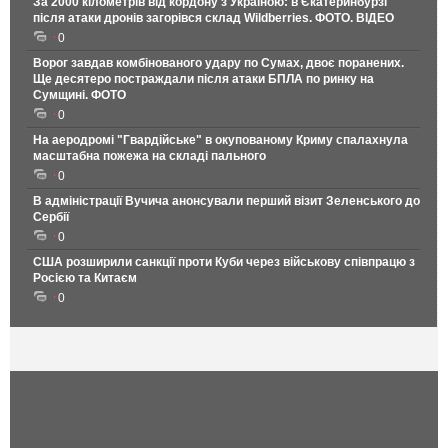
За 2000 кілометрів від кордону з Україною: в Єкатеринбурзі
після атаки дронів загорівся склад Wildberries. ФОТО. ВІДЕО
0
Ворог завдав комбінованого удару по Сумах, двоє поранених.
Ще десятеро постраждали після атаки БПЛА по ринку на
Сумщині. ФОТО
0
На аеродромі "Гвардійське" в окупованому Криму спалахнула
масштабна пожежа на складі пального
0
В адміністрації Вучича анонсували перший візит Зеленського до
Сербії
0
США розширили санкції проти Куби через військову співпрацю з
Росією та Китаєм
0