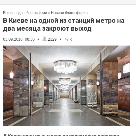
Вся правда з блогосфери
»
Новини блогосфери
»
В Киеве на одной из станций метро на
два месяца закроют выход
•
•
03.09.2018, 08:33
2329
0
В Киеве один из выходов из подземного перехода