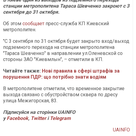
станции метрополитена Тараса Шевченко закроют с 3
сентября до 31 октября.
Об этом
сообщает
пресс-служба КП Киевский
метрополитен.
"С 3 сентября по 31 октября будет закрыто вход/выход
подземного перехода на станции метрополитена
"Тараса Шевченко" в направлении ул.Оленевской со
стороны ЗАО "Киевмлын", – отметили в КП.
Читайте также:
Нові правила в сфері штрафів за
порушення ПДР: що потрібно знати водіям
В метрополитене отметили, что временное закрытие
выхода связано с обустройством сквера по дресу
улица Межигорская, 83.
Підписуйся на сторінки
UAINFO
у
Facebook
,
Twitter
і
Telegram
UAINFO