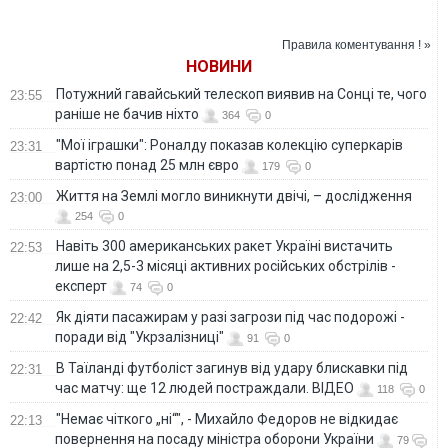
блекаут, причини
зазнала
метрів
розслідують
Бортницька
станція аерації в
Правила коментування ! »
Києві - фейк
НОВИНИ
Потужний гавайський телескоп виявив на Сонці те, чого
23:55
раніше не бачив ніхто
364
0
"Мої іграшки": Роналду показав колекцію суперкарів
23:31
вартістю понад 25 млн євро
179
0
Життя на Землі могло виникнути двічі, – дослідження
23:00
254
0
Навіть 300 американських ракет Україні вистачить
22:53
лише на 2,5-3 місяці активних російських обстрілів -
експерт
74
0
Як діяти пасажирам у разі загрози під час подорожі -
22:42
поради від "Укрзалізниці"
91
0
В Таїланді футболіст загинув від удару блискавки під
22:31
час матчу: ще 12 людей постраждали. ВІДЕО
118
0
"Немає чіткого „ні“", - Михайло Федоров не відкидає
22:13
повернення на посаду міністра оборони України
79