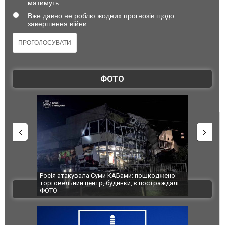
матимуть
Вже давно не роблю жодних прогнозів щодо
завершення війни
ФОТО
шкоджено
Українські надзвичайники врятували козуленя
СБУ за спр
траждалі.
під час ліквідації масштабної лісової пожежі у
Болгарії з
ВІДЕО
Франції
ФОТО