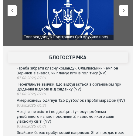
чили нову
Сили оборони уразили Ярославський НПЗ:
Неймар вла
губернатор регіону заявив про наймасштабнішу
"Сантоса".
атаку. ВІДЕО
БЛОГОСТРІЧКА
«Треба зібрати класну команду». Олімпійський чемпіон
Верняєв зізнався, чи планує піти в політику (NV)
07.08.2026, 07:31
Перегляньте звички. Що відбувається з організмом при
щоденній відмові від сніданку (NV)
07.08.2026, 07:01
Американець одягнув 125 футболок і пробіг марафон (NV)
07.08.2026, 06:31
Не ціни, не якість і не дефіцит: і у чому проблема
улюбленого напою покоління Z, навколо якого хайп
у всьому світі (NV)
07.08.2026, 06:01
Знайшли більш прибутковий напрямок. Shell продає весь