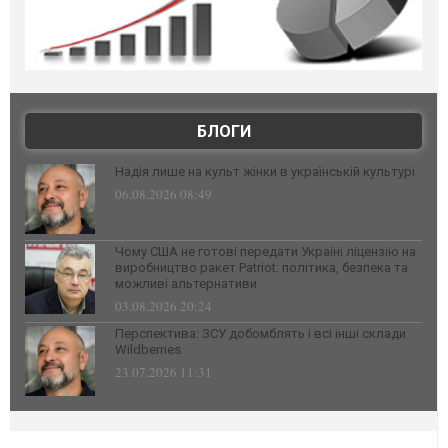
БЛОГИ
Надія лише на культ жінки в українській культурі
06.08.2026 08:49
Чому США не готові передати Україні ліцензію на
виробництво ракет Patriot: політика, безпека та
можливі альтернативи
03.08.2026 20:24
Перспектива: ЗСУ добомблять і всі інші склади
Wildberries
23.07.2026 11:31