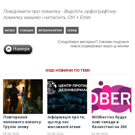
Повідомити про помилку - Виділіть орфографічну
помилку мишею і натисніть Ctrl + Enter
метро
станция
метрополитен
сквер
Сподобався матеріал? Сміливо поділися
ним в соцмережах через ці кнопки
ІНШІ НОВИНИ ПО ТЕМІ
Повторення
Інформація про те,
Wildberries будує
липневого колапсу:
що під час
нові склади в
Грузію знову
масованої атаки
Казахстані на 260
накрив тотальний
пошкоджень
тисяч квадратних
05.08.2026
05.08.2026
04.08.2026