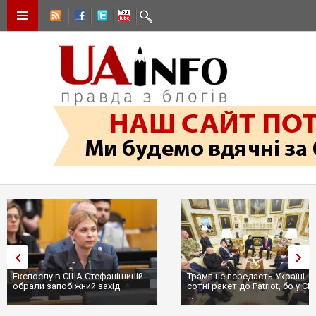
Експослу в США Стефанішиній
Трамп не передасть Україні
обрали запобіжний захід
сотні ракет до Patriot, бо у С
...