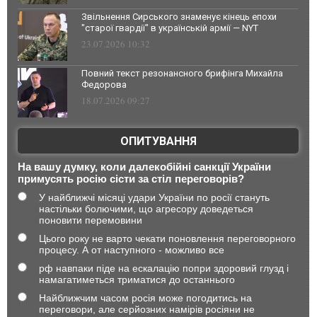
Звільнення Сирського знаменує кінець епохи
"старої гвардії" в українській армії — NYT
23.07.2026 10:32
Повний текст резонансного брифінга Михайла
Федорова
18.07.2026 09:27
ОПИТУВАННЯ
На вашу думку, коли далекобійні санкції України
примусять росію сісти за стіл переговорів?
У найближчі місяці удари України по росії стануть
настільки болючими, що агресору доведеться
поновити перемовини
Цього року не варто чекати поновлення переговорного
процесу. А от наступного - можливо все
рф навпаки піде на ескалацію попри здоровий глузд і
намагатиметься триматися до останнього
Найближчим часом росія може погодитись на
переговори, але серйозних намірів росіяни не