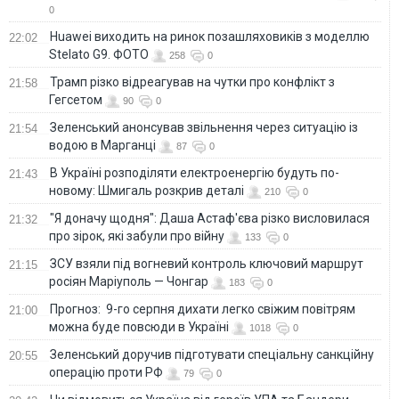
0
Huawei виходить на ринок позашляховиків з моделлю
22:02
Stelato G9. ФОТО
258
0
Трамп різко відреагував на чутки про конфлікт з
21:58
Гегсетом
90
0
Зеленський анонсував звільнення через ситуацію із
21:54
водою в Марганці
87
0
В Україні розподіляти електроенергію будуть по-
21:43
новому: Шмигаль розкрив деталі
210
0
"Я доначу щодня": Даша Астаф'єва різко висловилася
21:32
про зірок, які забули про війну
133
0
ЗСУ взяли під вогневий контроль ключовий маршрут
21:15
росіян Маріуполь — Чонгар
183
0
Прогноз: 9-го серпня дихати легко свіжим повітрям
21:00
можна буде повсюди в Україні
1018
0
Зеленський доручив підготувати спеціальну санкційну
20:55
операцію проти РФ
79
0