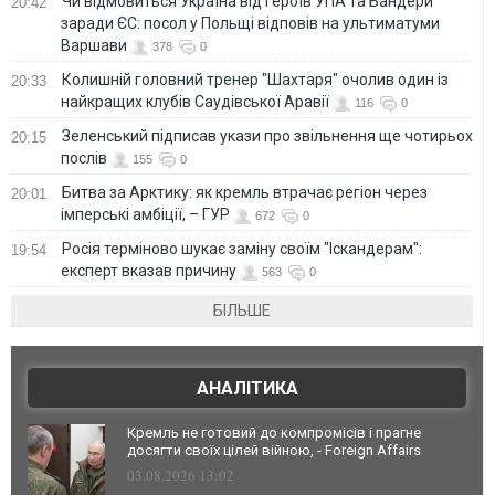
Чи відмовиться Україна від героїв УПА та Бандери
20:42
заради ЄС: посол у Польщі відповів на ультиматуми
Варшави
378
0
Колишній головний тренер "Шахтаря" очолив один із
20:33
найкращих клубів Саудівської Аравії
116
0
Зеленський підписав укази про звільнення ще чотирьох
20:15
послів
155
0
Битва за Арктику: як кремль втрачає регіон через
20:01
імперські амбіції, – ГУР
672
0
Росія терміново шукає заміну своїм "Іскандерам":
19:54
експерт вказав причину
563
0
БІЛЬШЕ
АНАЛІТИКА
Кремль не готовий до компромісів і прагне
досягти своїх цілей війною, - Foreign Affairs
03.08.2026 13:02