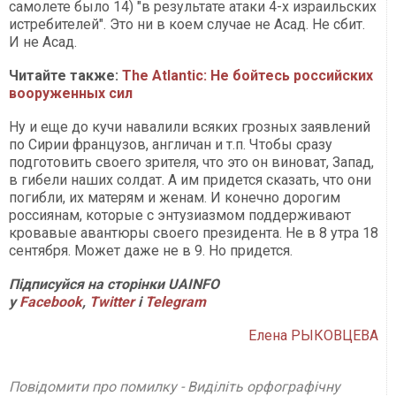
самолете было 14) "в результате атаки 4-х израильских
истребителей". Это ни в коем случае не Асад. Не сбит.
И не Асад.
Читайте также:
The Atlantic: Не бойтесь российских
вооруженных сил
Ну и еще до кучи навалили всяких грозных заявлений
по Сирии французов, англичан и т.п. Чтобы сразу
подготовить своего зрителя, что это он виноват, Запад,
в гибели наших солдат. А им придется сказать, что они
погибли, их матерям и женам. И конечно дорогим
россиянам, которые с энтузиазмом поддерживают
кровавые авантюры своего президента. Не в 8 утра 18
сентября. Может даже не в 9. Но придется.
Підписуйся на сторінки
UAINFO
у
Facebook
,
Twitter
і
Telegram
Елена РЫКОВЦЕВА
Повідомити про помилку - Виділіть орфографічну