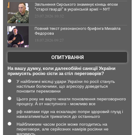
Звільнення Сирського знаменує кінець епохи
"старої гвардії" в українській армії — NYT
23.07.2026 10:32
Повний текст резонансного брифінга Михайла
Федорова
18.07.2026 09:27
ОПИТУВАННЯ
На вашу думку, коли далекобійні санкції України
примусять росію сісти за стіл переговорів?
У найближчі місяці удари України по росії стануть
настільки болючими, що агресору доведеться
поновити перемовини
Цього року не варто чекати поновлення переговорного
процесу. А от наступного - можливо все
рф навпаки піде на ескалацію попри здоровий глузд і
намагатиметься триматися до останнього
Найближчим часом росія може погодитись на
переговори, але серйозних намірів росіяни не
матимуть