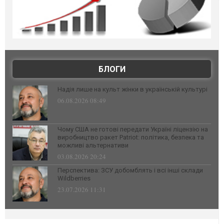
БЛОГИ
Надія лише на культ жінки в українській культурі
06.08.2026 08:49
Чому США не готові передати Україні ліцензію на
виробництво ракет Patriot: політика, безпека та
можливі альтернативи
03.08.2026 20:24
Перспектива: ЗСУ добомблять і всі інші склади
Wildberries
23.07.2026 11:31