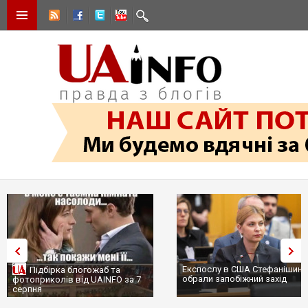
Експослу в США Стефанішині
Підбірка блогожаб та
обрали запобіжний захід
фотоприколів від UAINFO за 7
серпня