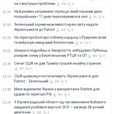
на її внутрішні проблеми
176
0
На Буковині затримали стрільця, який поранив двох
16:16
поліцейських і 11 днів переховувався в селі
83
0
Зеленський оцінив можливості країн світу надати
15:50
Україні ракети до Patriot
113
0
На території Болгарії поблизу кордону з Румунією впав
15:25
та вибухнув невідомий безпілотник
63
0
Шокуючі подробиці із Закарпаття: омбудсмен Лубінець
15:01
розкрив схему у Берегівському РТЦК та СП
363
0
Сенат США не дав Трампу грошей на війну з Іраном
14:38
222
0
США щомісяця постачатимуть Україні ракети для
14:14
Patriot, - Зеленський
193
0
Маск відмовляє Україні у використанні Starlink для
13:48
ударів по території РФ
163
0
У Кіровоградській області під час виконання бойового
13:24
завдання розбився вертоліт ЗСУ — загинув 28-річний
авіатехнік
335
0