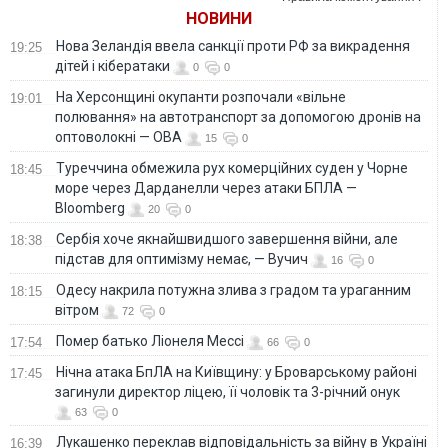
НОВИНИ
Нова Зеландія ввела санкції проти РФ за викрадення
19:25
дітей і кібератаки
0
0
На Херсонщині окупанти розпочали «вільне
19:01
полювання» на автотранспорт за допомогою дронів на
оптоволокні — ОВА
15
0
Туреччина обмежила рух комерційних суден у Чорне
18:45
море через Дарданелли через атаки БПЛА —
Bloomberg
20
0
Сербія хоче якнайшвидшого завершення війни, але
18:38
підстав для оптимізму немає, — Вучич
16
0
Одесу накрила потужна злива з градом та ураганним
18:15
вітром
72
0
Помер батько Ліонеля Мессі
17:54
66
0
Нічна атака БпЛА на Київщину: у Броварському районі
17:45
загинули директор ліцею, її чоловік та 3-річний онук
63
0
Лукашенко переклав відповідальність за війну в Україні
16:39