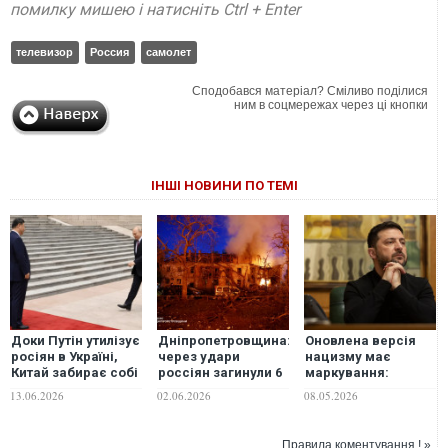
помилку мишею і натисніть Ctrl + Enter
телевизор
Россия
самолет
Сподобався матеріал? Сміливо поділися
ним в соцмережах через ці кнопки
ІНШІ НОВИНИ ПО ТЕМІ
Доки Путін утилізує
Дніпропетровщина:
Оновлена версія
росіян в Україні,
через удари
нацизму має
Китай забирає собі
россіян загинули 6
маркування:
Далекий Схід без
людей, з них – 1
"сделано в
13.06.2026
02.06.2026
08.05.2026
бою, - The Hill
рятувальник, ще 36
России", -
- отримали
Зеленський
поранення
Правила коментування ! »