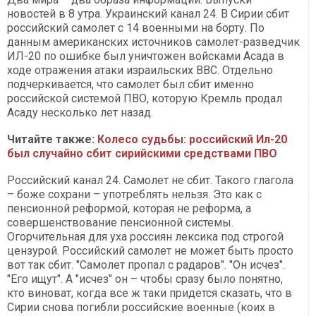
новостей в 8 утра. Украинский канал 24. В Сирии сбит
российский самолет с 14 военными на борту. По
данным американских источников самолет-разведчик
ИЛ-20 по ошибке был уничтожен войсками Асада в
ходе отражения атаки израильских ВВС. Отдельно
подчеркивается, что самолет был сбит именно
российской системой ПВО, которую Кремль продал
Асаду несколько лет назад.
Читайте также:
Колесо судьбы: российский Ил-20
был случайно сбит сирийскими средствами ПВО
Российский канал 24. Самолет не сбит. Такого глагола
– боже сохрани – употреблять нельзя. Это как с
пенсионной реформой, которая не реформа, а
совершенствование пенсионной системы.
Огорчительная для уха россиян лексика под строгой
цензурой. Российский самолет не может быть просто
вот так сбит. "Самолет пропал с радаров". "Он исчез".
"Его ищут". А "исчез" он – чтобы сразу было понятно,
кто виноват, когда все ж таки придется сказать, что в
Сирии снова погибли российские военные (коих в