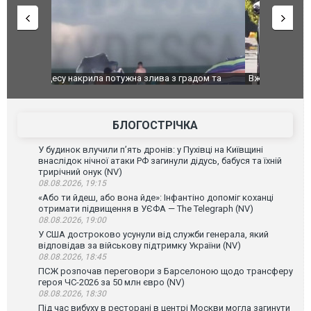
дом та
Вже вивели на тести: Ferrari готує оновлення
Вийшов тре
позашляховика Purosangue. ВІДЕО
фільму "Аф
БЛОГОСТРІЧКА
У будинок влучили п’ять дронів: у Пухівці на Київщині
внаслідок нічної атаки РФ загинули дідусь, бабуся та їхній
трирічний онук (NV)
08.08.2026, 19:15
«Або ти йдеш, або вона йде»: Інфантіно допоміг коханці
отримати підвищення в УЄФА — The Telegraph (NV)
08.08.2026, 19:00
У США достроково усунули від служби генерала, який
відповідав за військову підтримку України (NV)
08.08.2026, 18:45
ПСЖ розпочав переговори з Барселоною щодо трансферу
героя ЧС-2026 за 50 млн євро (NV)
08.08.2026, 18:30
Під час вибуху в ресторані в центрі Москви могла загинути