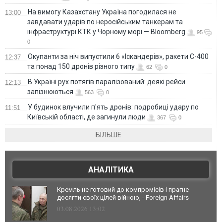
На вимогу Казахстану Україна погодилася не
13:00
завдавати ударів по неросійським танкерам та
інфраструктурі КТК у Чорному морі — Bloomberg
95
0
Окупанти за ніч випустили 6 «Іскандерів», ракети С-400
12:37
та понад 150 дронів різного типу
62
0
В Україні рух потягів паралізований: деякі рейси
12:13
запізнюються
563
0
У будинок влучили п'ять дронів: подробиці удару по
11:51
Київській області, де загинули люди
367
0
БІЛЬШЕ
АНАЛІТИКА
Кремль не готовий до компромісів і прагне
досягти своїх цілей війною, - Foreign Affairs
03.08.2026 13:02