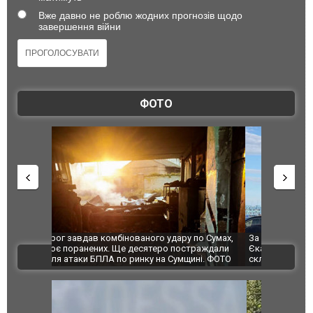
Вже давно не роблю жодних прогнозів щодо
завершення війни
ФОТО
по Сумах,
За 2000 кілометрів від кордону з Україною: в
"Мої іграш
траждали
Єкатеринбурзі після атаки дронів загорівся
суперкарів
ВІДЕО
ині. ФОТО
склад Wildberries. ФОТО. ВІДЕО