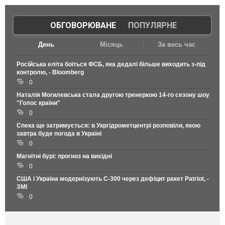
ОБГОВОРЮВАНЕ
|
ПОПУЛЯРНЕ
День
Місяць
За весь час
Російська еліта боїться ФСБ, яка дедалі більше виходить з-під
контролю, - Bloomberg
0
Наталія Могилевська стала другою тренеркою 14-го сезону шоу
"Голос країни"
0
Спека ще затримується: в Укргідрометцентрі розповіли, якою
завтра буде погода в Україні
0
Магнітні бурі: прогноз на вихідні
0
США і Україна модернізують С-300 через дефіцит ракет Patriot, -
ЗМІ
0