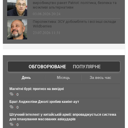
виробництво ракет Patriot: політика, безпека та
можливі альтернативи
03.08.2026 20:24
Перспектива: ЗСУ добомблять і всі інші склади
Wildberries
23.07.2026 11:31
ОБГОВОРЮВАНЕ
|
ПОПУЛЯРНЕ
День
Місяць
За весь час
Магнітні бурі: прогноз на вихідні
0
Брат Анджеліни Джолі зробив камінг-аут
0
Штучний інтелект у китайській армії: впроваджується система
для планування масованих авіаударів
0