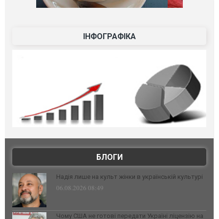
ІНФОГРАФІКА
БЛОГИ
Надія лише на культ жінки в українській культурі
06.08.2026 08:49
Чому США не готові передати Україні ліцензію на