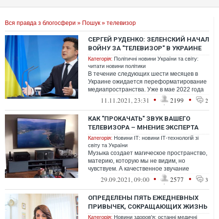
Вся правда з блогосфери
»
Пошук
» телевизор
СЕРГЕЙ РУДЕНКО: ЗЕЛЕНСКИЙ НАЧАЛ
ВОЙНУ ЗА "ТЕЛЕВИЗОР" В УКРАИНЕ
Категорія:
Політичні новини України та світу:
читати новини політики
В течение следующих шести месяцев в
Украине ожидается переформатирование
медиапространства. Уже в мае 2022 года
вступит в силу закон, согласно котором...
•
•
11.11.2021, 23:31
2199
2
КАК "ПРОКАЧАТЬ" ЗВУК ВАШЕГО
ТЕЛЕВИЗОРА – МНЕНИЕ ЭКСПЕРТА
Категорія:
Новини ІТ: новини ІТ-технологій зі
світу та України
Музыка создает магическое пространство,
материю, которую мы не видим, но
чувствуем. А качественное звучание
системы в домашних условиях
•
•
29.09.2021, 09:00
2577
3
захватывает на...
ОПРЕДЕЛЕНЫ ПЯТЬ ЕЖЕДНЕВНЫХ
ПРИВЫЧЕК, СОКРАЩАЮЩИХ ЖИЗНЬ
Категорія:
Новини здоров'я: останні медичні