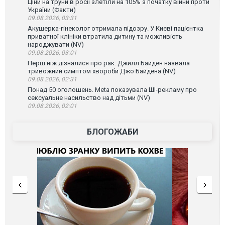
Ціни на труни в росії злетіли на 105% з початку війни проти
України (Факти)
09.08.2026, 03:31
Акушерка-гінеколог отримала підозру. У Києві пацієнтка
приватної клініки втратила дитину та можливість
народжувати (NV)
09.08.2026, 03:01
Перш ніж дізналися про рак. Джилл Байден назвала
тривожний симптом хвороби Джо Байдена (NV)
09.08.2026, 02:31
Понад 50 оголошень. Meta показувала ШІ-рекламу про
сексуальне насильство над дітьми (NV)
09.08.2026, 02:01
БЛОГОЖАБИ