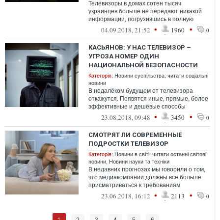
Телевизоры в домах сотен тысяч
украинцев больше не передают никакой
информации, погрузившись в полную
тишину.
•
•
04.09.2018, 21:52
1960
0
КАСЬЯНОВ: У НАС ТЕЛЕВИЗОР –
УГРОЗА НОМЕР ОДИН
НАЦИОНАЛЬНОЙ БЕЗОПАСНОСТИ
Категорія:
Новини суспільства: читати соціальні
новини
В недалёком будущем от телевизора
откажутся. Появятся иные, прямые, более
эффективные и дешёвые способы
зомбирования людей – всякие там лучи,
•
•
23.08.2018, 09:48
3450
0
таблетки...
СМОТРЯТ ЛИ СОВРЕМЕННЫЕ
ПОДРОСТКИ ТЕЛЕВИЗОР
Категорія:
Новини в світі: читати останні світові
новини
,
Новини науки та техніки
В недавних прогнозах мы говорили о том,
что медиакомпании должны все больше
присматриваться к требованиям
Поколения Z.
•
•
23.06.2018, 16:12
2113
0
1