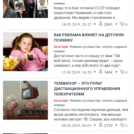
новини
Когда-то в бою титанов СССР победил
нацистскую Германию, и сам стал
драконом. Мы видим становление и
расцвет российского нацизма-рашизма,
•
•
18.05.2019, 20:32
2043
0
где спокойно...
КАК РЕКЛАМА ВЛИЯЕТ НА ДЕТСКУЮ
ПСИХИКУ
Категорія:
Новини суспільства: читати соціальні
новини
Достаточно часто я слышу от мам: "Ой
мой (моя), только рекламу видит – сразу
замирает, а ему (ей) всего-то два года".
Ребенка в рекламных роликах прив...
•
•
13.04.2019, 16:20
3404
0
ТЕЛЕВИЗОР – ЭТО ПУЛЬТ
ДИСТАНЦИОННОГО УПРАВЛЕНИЯ
ТЕЛЕЗРИТЕЛЕМ
Категорія:
Новини суспільства: читати соціальні
новини
Согласно последним научным данным, чем
выше уровень интеллекта, тем меньше
человек смотрит ТВ. Скорее, все наоборот:
•
•
08.04.2019, 06:03
2370
2