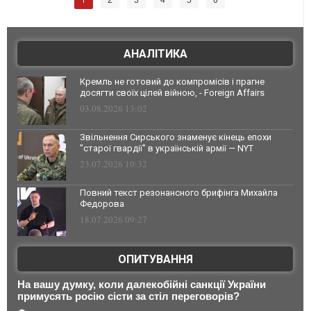
2
3
4
5
6
АНАЛІТИКА
Кремль не готовий до компромісів і прагне
досягти своїх цілей війною, - Foreign Affairs
03.08.2026 13:02
Звільнення Сирського знаменує кінець епохи
"старої гвардії" в українській армії — NYT
23.07.2026 10:32
Повний текст резонансного брифінга Михайла
Федорова
18.07.2026 09:27
ОПИТУВАННЯ
На вашу думку, коли далекобійні санкції України
примусять росію сісти за стіл переговорів?