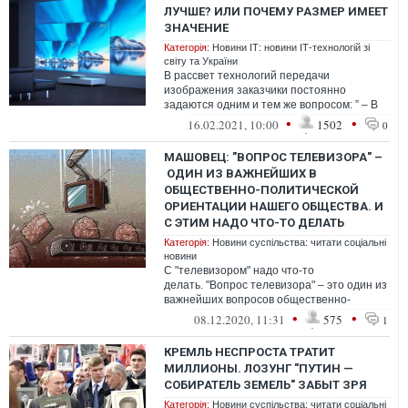
ЛУЧШЕ? ИЛИ ПОЧЕМУ РАЗМЕР ИМЕЕТ
ЗНАЧЕНИЕ
Категорія:
Новини ІТ: новини ІТ-технологій зі
світу та України
В рассвет технологий передачи
изображения заказчики постоянно
задаются одним и тем же вопросом: ” – В
чем состоит разница между проектором и
•
•
16.02.2021, 10:00
1502
0
телевизор...
МАШОВЕЦ: "ВОПРОС ТЕЛЕВИЗОРА" –
ОДИН ИЗ ВАЖНЕЙШИХ В
ОБЩЕСТВЕННО-ПОЛИТИЧЕСКОЙ
ОРИЕНТАЦИИ НАШЕГО ОБЩЕСТВА. И
С ЭТИМ НАДО ЧТО-ТО ДЕЛАТЬ
Категорія:
Новини суспільства: читати соціальні
новини
С "телевизором" надо что-то
делать. "Вопрос телевизора" – это один из
важнейших вопросов общественно-
политической ориентации общества
•
•
08.12.2020, 11:31
575
1
нашей страны.
КРЕМЛЬ НЕСПРОСТА ТРАТИТ
МИЛЛИОНЫ. ЛОЗУНГ "ПУТИН —
СОБИРАТЕЛЬ ЗЕМЕЛЬ" ЗАБЫТ ЗРЯ
Категорія:
Новини суспільства: читати соціальні