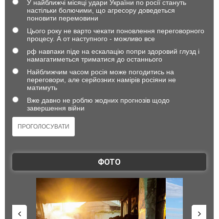
У найближчі місяці удари України по росії стануть
настільки болючими, що агресору доведеться
поновити перемовини
Цього року не варто чекати поновлення переговорного
процесу. А от наступного - можливо все
рф навпаки піде на ескалацію попри здоровий глузд і
намагатиметься триматися до останнього
Найближчим часом росія може погодитись на
переговори, але серйозних намірів росіяни не
матимуть
Вже давно не роблю жодних прогнозів щодо
завершення війни
ФОТО