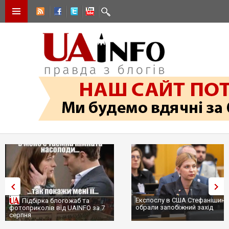
Експослу в США Стефанішині
Підбірка блогожаб та
обрали запобіжний захід
фотоприколів від UAINFO за 7
серпня