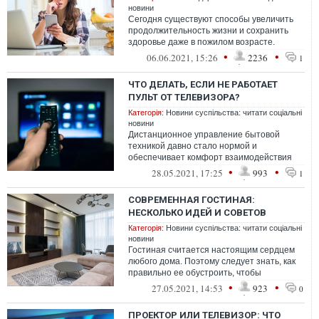
новини
Сегодня существуют способы увеличить
продолжительность жизни и сохранить
здоровье даже в пожилом возрасте.
Правильное питание, физические
•
•
06.06.2021, 15:26
2236
1
упражнения и...
ЧТО ДЕЛАТЬ, ЕСЛИ НЕ РАБОТАЕТ
ПУЛЬТ ОТ ТЕЛЕВИЗОРА?
Категорія:
Новини суспільства: читати соціальні
новини
Дистанционное управление бытовой
техникой давно стало нормой и
обеспечивает комфорт взаимодействия
пользователя и электроники. Телевизор
•
•
28.05.2021, 17:25
993
1
без ПДУ – нон...
СОВРЕМЕННАЯ ГОСТИНАЯ:
НЕСКОЛЬКО ИДЕЙ И СОВЕТОВ
Категорія:
Новини суспільства: читати соціальні
новини
Гостиная считается настоящим сердцем
любого дома. Поэтому следует знать, как
правильно ее обустроить, чтобы
наслаждаться комфортом каждый день.
•
•
27.05.2021, 14:53
923
0
ПРОЕКТОР ИЛИ ТЕЛЕВИЗОР: ЧТО