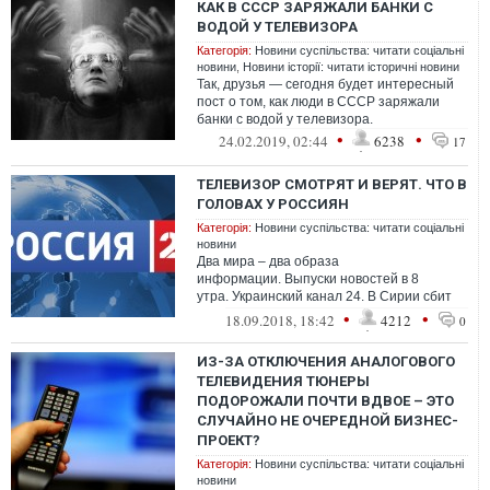
КАК В СССР ЗАРЯЖАЛИ БАНКИ С
ВОДОЙ У ТЕЛЕВИЗОРА
Категорія:
Новини суспільства: читати соціальні
новини
,
Новини історії: читати історичні новини
Так, друзья — сегодня будет интересный
пост о том, как люди в СССР заряжали
банки с водой у телевизора.
•
•
24.02.2019, 02:44
6238
17
ТЕЛЕВИЗОР СМОТРЯТ И ВЕРЯТ. ЧТО В
ГОЛОВАХ У РОССИЯН
Категорія:
Новини суспільства: читати соціальні
новини
Два мира – два образа
информации. Выпуски новостей в 8
утра. Украинский канал 24. В Сирии сбит
российский самолет с 14 военными на
•
•
18.09.2018, 18:42
4212
0
борту. По данным ам...
ИЗ-ЗА ОТКЛЮЧЕНИЯ АНАЛОГОВОГО
ТЕЛЕВИДЕНИЯ ТЮНЕРЫ
ПОДОРОЖАЛИ ПОЧТИ ВДВОЕ – ЭТО
СЛУЧАЙНО НЕ ОЧЕРЕДНОЙ БИЗНЕС-
ПРОЕКТ?
Категорія:
Новини суспільства: читати соціальні
новини