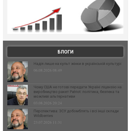
БЛОГИ
Надія лише на культ жінки в українській культурі
06.08.2026 08:49
Чому США не готові передати Україні ліцензію на
виробництво ракет Patriot: політика, безпека та
можливі альтернативи
03.08.2026 20:24
Перспектива: ЗСУ добомблять і всі інші склади
Wildberries
23.07.2026 11:31