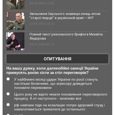
03.08.2026 13:02
Звільнення Сирського знаменує кінець епохи
"старої гвардії" в українській армії — NYT
23.07.2026 10:32
Повний текст резонансного брифінга Михайла
Федорова
18.07.2026 09:27
ОПИТУВАННЯ
На вашу думку, коли далекобійні санкції України
примусять росію сісти за стіл переговорів?
У найближчі місяці удари України по росії стануть
настільки болючими, що агресору доведеться
поновити перемовини
Цього року не варто чекати поновлення переговорного
процесу. А от наступного - можливо все
рф навпаки піде на ескалацію попри здоровий глузд і
намагатиметься триматися до останнього