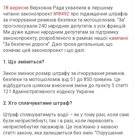
18 вересня
Верховна Рада ухвалила в першому
читанні законопроект
№8492
про підвищення штрафів
за ігнорування ременів безпеки та мотошоломів. "За"
проголосували 240 народних депутатів з усіх фракцій.
Ми дуже вдячні народним депутатам за підтримку
законопроекту, розробленого в рамках нашої
кампанії
"За безпечні дороги". Далі трохи детальніше, що
означає цей законопроект і що далі:
1. Що зміниться?
Закон змінює розмір штрафу за ігнорування ременів
безпеки та мотошоломів від 51 до 850 гривень. Це
відбудеться шляхом внесення зміни до пункту 5 статті
121 Адміністративного кодексу України.
2. Хто сплачуватиме штраф?
Штраф сплачуватимуть водії – як у тому разі, коли самі
були непристебнуті, так і в разі, коли перевозять
непристебнутих пасажирів. Це пов'язано з назвою
статті закону, яка залишається без змін: "Порушення