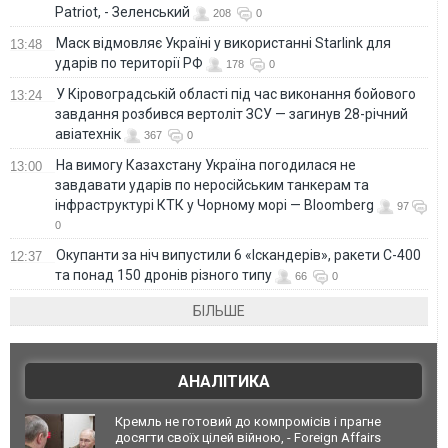
Patriot, - Зеленський
208
0
Маск відмовляє Україні у використанні Starlink для
13:48
ударів по території РФ
178
0
У Кіровоградській області під час виконання бойового
13:24
завдання розбився вертоліт ЗСУ — загинув 28-річний
авіатехнік
367
0
На вимогу Казахстану Україна погодилася не
13:00
завдавати ударів по неросійським танкерам та
інфраструктурі КТК у Чорному морі — Bloomberg
97
0
Окупанти за ніч випустили 6 «Іскандерів», ракети С-400
12:37
та понад 150 дронів різного типу
66
0
БІЛЬШЕ
АНАЛІТИКА
Кремль не готовий до компромісів і прагне
досягти своїх цілей війною, - Foreign Affairs