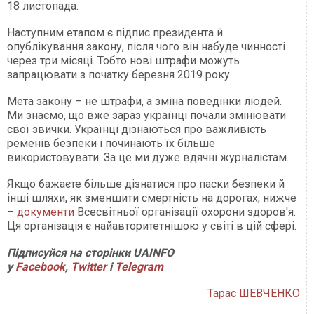
18 листопада.
Наступним етапом є підпис президента й
опублікування закону, після чого він набуде чинності
через три місяці. Тобто нові штрафи можуть
запрацювати з початку березня 2019 року.
Мета закону – не штрафи, а зміна поведінки людей.
Ми знаємо, що вже зараз українці почали змінювати
свої звички. Українці дізнаються про важливість
ременів безпеки і починають їх більше
використовувати. За це ми дуже вдячні журналістам.
Якщо бажаєте більше дізнатися про паски безпеки й
інші шляхи, як зменшити смертність на дорогах, нижче
–
документи
Всесвітньої організації охорони здоров'я.
Ця організація є найавторитетнішою у світі в цій сфері.
Підписуйся на сторінки
UAINFO
у
Facebook
,
Twitter
і
Telegram
Тарас ШЕВЧЕНКО