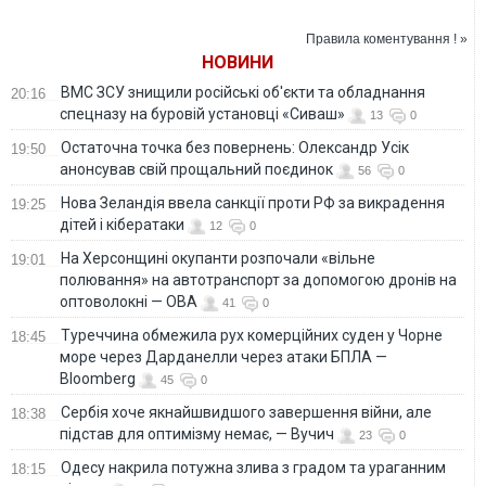
тисячу євро
закупівель авто в
Україні
Правила коментування ! »
НОВИНИ
ВМС ЗСУ знищили російські об'єкти та обладнання
20:16
спецназу на буровій установці «Сиваш»
13
0
Остаточна точка без повернень: Олександр Усік
19:50
анонсував свій прощальний поєдинок
56
0
Нова Зеландія ввела санкції проти РФ за викрадення
19:25
дітей і кібератаки
12
0
На Херсонщині окупанти розпочали «вільне
19:01
полювання» на автотранспорт за допомогою дронів на
оптоволокні — ОВА
41
0
Туреччина обмежила рух комерційних суден у Чорне
18:45
море через Дарданелли через атаки БПЛА —
Bloomberg
45
0
Сербія хоче якнайшвидшого завершення війни, але
18:38
підстав для оптимізму немає, — Вучич
23
0
Одесу накрила потужна злива з градом та ураганним
18:15