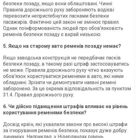
безпеки позаду, якщо вони облаштовані. Чинні
Правила дорожнього руху забороняють водієві
перевозити непристебнутих пасками безпеки
пасажирів. Фактично цей закон не змінює правил.
Однак поінформованість людей про обов'язковість
ременів безпеки позаду є вкрай низькою.
5. Якщо на старому авто ременів позаду немає?
Якщо заводська конструкція не передбачає пасків
безпеки позаду, в такому разі штраф застосовуватись
не може. Правила дорожнього руху чітко вказують
обов'язок користуватися ременями в авто, які ними
обладнані. Зрізати чи демонтувати наявні ремені
заборонено. За це окрема відповідальність за пунктом
31.4. Правил дорожнього руху.
6. Чи дійсно підвищення штрафів впливає на рівень
користування ременями безпеки?
Досвід країн, які ухвалили закони про високі штрафи
за ігнорування ременів безпеки, показує дуже добру
динаміку. Наприклад, у Нідерландах рівень