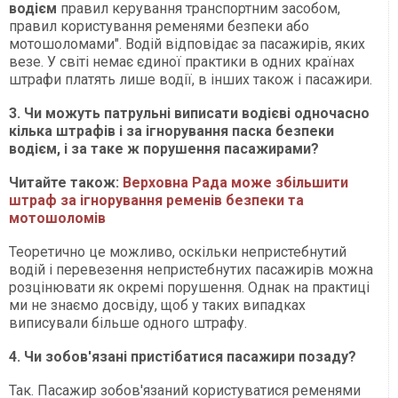
водієм
правил керування транспортним засобом,
правил користування ременями безпеки або
мотошоломами". Водій відповідає за пасажирів, яких
везе. У світі немає єдиної практики в одних країнах
штрафи платять лише водії, в інших також і пасажири.
3. Чи можуть патрульні виписати водієві одночасно
кілька штрафів і за ігнорування паска безпеки
водієм, і за таке ж порушення пасажирами?
Читайте також:
Верховна Рада може збільшити
штраф за ігнорування ременів безпеки та
мотошоломів
Теоретично це можливо, оскільки непристебнутий
водій і перевезення непристебнутих пасажирів можна
розцінювати як окремі порушення. Однак на практиці
ми не знаємо досвіду, щоб у таких випадках
виписували більше одного штрафу.
4. Чи зобов'язані пристібатися пасажири позаду?
Так. Пасажир зобов'язаний користуватися ременями