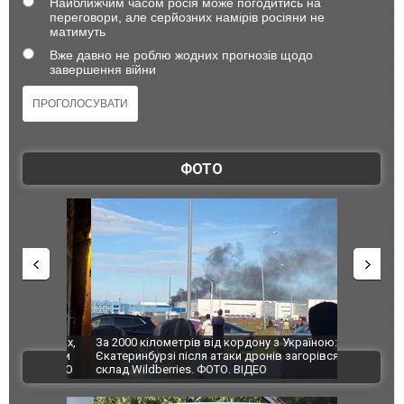
Найближчим часом росія може погодитись на
переговори, але серйозних намірів росіяни не
матимуть
Вже давно не роблю жодних прогнозів щодо
завершення війни
ФОТО
по Сумах,
За 2000 кілометрів від кордону з Україною: в
"Мої іграш
траждали
Єкатеринбурзі після атаки дронів загорівся
суперкарів
ВІДЕО
ині. ФОТО
склад Wildberries. ФОТО. ВІДЕО