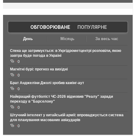
ОБГОВОРЮВАНЕ
|
ПОПУЛЯРНЕ
День
Місяць
За весь час
Спека ще затримується: в Укргідрометцентрі розповіли, якою
завтра буде погода в Україні
0
Магнітні бурі: прогноз на вихідні
0
Брат Анджеліни Джолі зробив камінг-аут
0
Найкращий футболіст ЧС-2026 відмовив "Реалу" заради
переходу в "Барселону"
0
Штучний інтелект у китайській армії: впроваджується система
для планування масованих авіаударів
0