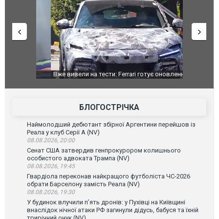
дом та
Вже вивели на тести: Ferrari готує оновлення
Вийшов тре
позашляховика Purosangue. ВІДЕО
фільму "Аф
БЛОГОСТРІЧКА
Наймолодший дебютант збірної Аргентини перейшов із
Реала у клуб Серії А (NV)
08.08.2026, 20:00
Сенат США затвердив генпрокурором колишнього
особистого адвоката Трампа (NV)
08.08.2026, 19:45
Гвардіола переконав найкращого футболіста ЧС-2026
обрати Барселону замість Реала (NV)
08.08.2026, 19:30
У будинок влучили п’ять дронів: у Пухівці на Київщині
внаслідок нічної атаки РФ загинули дідусь, бабуся та їхній
трирічний онук (NV)