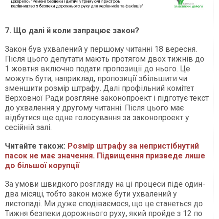
7. Що далі й коли запрацює закон?
Закон був ухвалений у першому читанні 18 вересня.
Після цього депутати мають протягом двох тижнів до
1 жовтня включно подати пропозиції до нього. Це
можуть бути, наприклад, пропозиції збільшити чи
зменшити розмір штрафу. Далі профільний комітет
Верховної Ради розгляне законопроект і підготує текст
до ухвалення у другому читанні. Після цього має
відбутися ще одне голосування за законопроект у
сесійній залі.
Читайте також:
Розмір штрафу за непристібнутий
пасок не має значення. Підвищення призведе лише
до більшої корупції
За умови швидкого розгляду на ці процеси піде один-
два місяці, тобто закон може бути ухвалений у
листопаді. Ми дуже сподіваємося, що це станеться до
Тижня безпеки дорожнього руху, який пройде з 12 по