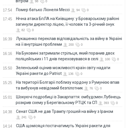
вітром
98
0
Помер батько Ліонеля Мессі
17:54
94
0
Нічна атака БпЛА на Київщину: у Броварському районі
17:45
загинули директор ліцею, її чоловік та 3-річний онук
82
0
Лукашенко переклав відповідальність за війну в Україні
16:39
на її внутрішні проблеми
200
0
На Буковині затримали стрільця, який поранив двох
16:16
поліцейських і 11 днів переховувався в селі
100
0
Зеленський оцінив можливості країн світу надати
15:50
Україні ракети до Patriot
136
0
На території Болгарії поблизу кордону з Румунією впав
15:25
та вибухнув невідомий безпілотник
76
0
Шокуючі подробиці із Закарпаття: омбудсмен Лубінець
15:01
розкрив схему у Берегівському РТЦК та СП
393
0
Сенат США не дав Трампу грошей на війну з Іраном
14:38
241
0
США щомісяця постачатимуть Україні ракети для
14:14