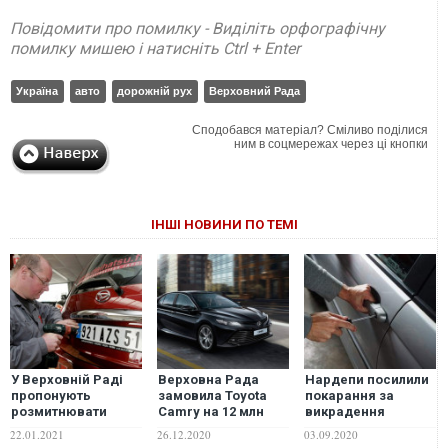
Повідомити про помилку - Виділіть орфографічну
помилку мишею і натисніть Ctrl + Enter
Україна
авто
дорожній рух
Верховний Рада
Сподобався матеріал? Сміливо поділися
ним в соцмережах через ці кнопки
ІНШІ НОВИНИ ПО ТЕМІ
У Верховній Раді
Верховна Рада
Нардепи посилили
пропонують
замовила Toyota
покарання за
розмитнювати
Camry на 12 млн
викрадення
євробляхи
грн: топ
автівки
22.01.2021
26.12.2020
03.09.2020
щонайбільше за
найдорожчих