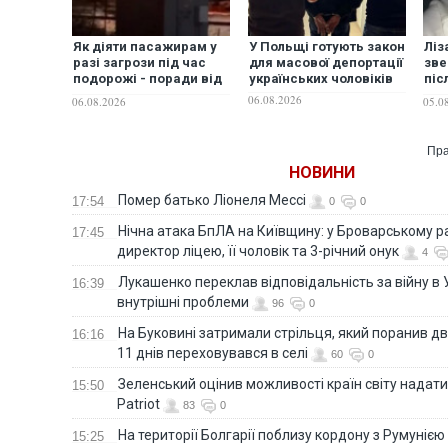
Як діяти пасажирам у
У Польщі готують закон
Ліз
разі загрози під час
для масової депортації
зве
подорожі - поради від
українських чоловіків
піс
"Укрзалізниці"
по 
06.08.2026
06.08.2026
05.0
вас
Ви 
існ
Пра
НОВИНИ
Помер батько Ліонеля Мессі
17:54
0
0
Нічна атака БпЛА на Київщину: у Броварському р
17:45
директор ліцею, її чоловік та 3-річний онук
4
Лукашенко переклав відповідальність за війну в Ук
16:39
внутрішні проблеми
96
0
На Буковині затримали стрільця, який поранив дв
16:16
11 днів переховувався в селі
60
0
Зеленський оцінив можливості країн світу надати
15:50
Patriot
83
0
На території Болгарії поблизу кордону з Румунією
15:25