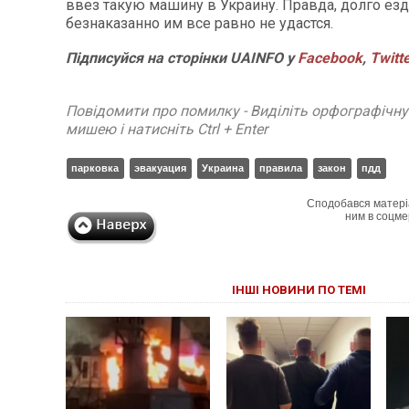
ввез такую машину в Украину. Правда, долго ез
безнаказанно им все равно не удастся.
Підписуйся на сторінки
UAINFO у
Facebook
,
Twitt
Повідомити про помилку - Виділіть орфографічн
мишею і натисніть Ctrl + Enter
парковка
эвакуация
Украина
правила
закон
пдд
Сподобався матері
ним в соцме
ІНШІ НОВИНИ ПО ТЕМІ