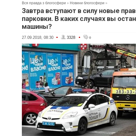
Вся правда з блогосфери
»
Новини блогосфери
»
Завтра вступают в силу новые пра
парковки. В каких случаях вы оста
машины?
•
•
27.09.2018, 08:30
3328
0