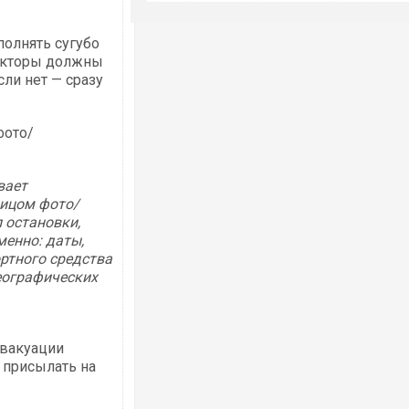
полнять сугубо
екторы должны
сли нет — сразу
фото/
вает
ицом фото/
 остановки,
менно: даты,
ртного средства
еографических
эвакуации
 присылать на