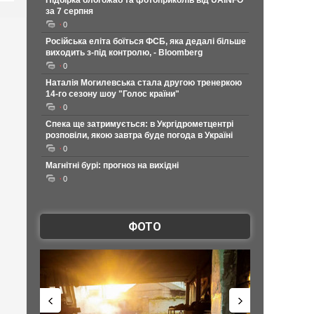
Підбірка блогожаб та фотоприколів від UAINFO
за 7 серпня
0
Російська еліта боїться ФСБ, яка дедалі більше
виходить з-під контролю, - Bloomberg
0
Наталія Могилевська стала другою тренеркою
14-го сезону шоу "Голос країни"
0
Спека ще затримується: в Укргідрометцентрі
розповіли, якою завтра буде погода в Україні
0
Магнітні бурі: прогноз на вихідні
0
ФОТО