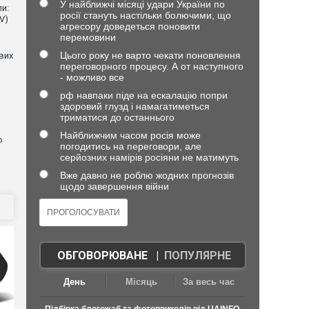
У найближчі місяці удари України по
и:
росії стануть настільки болючими, що
V)
агресору доведеться поновити
перемовини
Цього року не варто чекати поновлення
евих
переговорного процесу. А от наступного
- можливо все
рф навпаки піде на ескалацію попри
здоровий глузд і намагатиметься
триматися до останнього
Найближчим часом росія може
о
погодитись на переговори, але
серйозних намірів росіяни не матимуть
Вже давно не роблю жодних прогнозів
щодо завершення війни
ОБГОВОРЮВАНЕ
|
ПОПУЛЯРНЕ
День
Місяць
За весь час