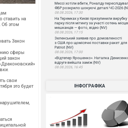
Мессі хотіли вбити, Роналду переслідувал
ФБР розкрило шокуючі деталі ЧС-2026 (N
цам
08.08.2026, 17:30
о ставить на
На Теремках у Києві призупинили вирубку
парку після мітингу за участі сотень місц
 Об этом
мешканців — фото, відео (NV)
08.08.2026, 17:15
Зеленський заявив про домовленості
овать Закон
з США про щомісячні поставки ракет для
Patriot (NV)
анию сферы
08.08.2026, 17:00
щий закон
«Відтепер Ярошенко». Наталка Денисенк
вдруге вийшла заміж (NV)
 «Драконовский»
08.08.2026, 16:45
вки.
ить свои
ІНФОГРАФІКА
тября это будет
 нарушителем,
маться
ниципальной