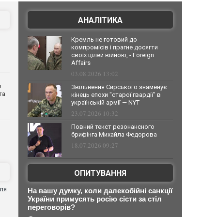
АНАЛІТИКА
Кремль не готовий до
компромісів і прагне досягти
своїх цілей війною, - Foreign
Affairs
03.08.2026 13:02
о
Звільнення Сирського знаменує
та
кінець епохи "старої гвардії" в
українській армії — NYT
23.07.2026 10:32
Повний текст резонансного
брифінга Михайла Федорова
18.07.2026 09:27
ОПИТУВАННЯ
для
На вашу думку, коли далекобійні санкції
України примусять росію сісти за стіл
переговорів?