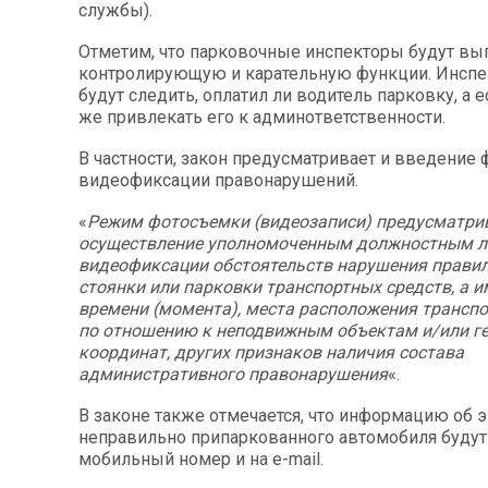
службы).
Отметим, что парковочные инспекторы будут вы
контролирующую и карательную функции. Инсп
будут следить, оплатил ли водитель парковку, а е
же привлекать его к админответственности.
В частности, закон предусматривает и введение 
видеофиксации правонарушений.
«
Режим фотосъемки (видеозаписи) предусматри
осуществление уполномоченным должностным л
видеофиксации обстоятельств нарушения правил
стоянки или парковки транспортных средств, а и
времени (момента), места расположения транспо
по отношению к неподвижным объектам и/или г
координат, других признаков наличия состава
административного правонарушения
«.
В законе также отмечается, что информацию об 
неправильно припаркованного автомобиля будут
мобильный номер и на e-mail.