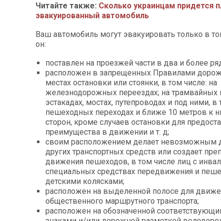
Читайте также:
Сколько украинцам придется п
эвакуированный автомобиль
Ваш автомобиль могут эвакуировать только в том
он:
поставлен на проезжей части в два и более ря
расположен в запрещенных Правилами доро
местах остановки или стоянки, в том числе: на
железнодорожных переездах; на трамвайных п
эстакадах, мостах, путепроводах и под ними, в 
пешеходных переходах и ближе 10 метров к н
сторон, кроме случаев остановки для предост
преимущества в движении и т. д;
своим расположением делает невозможным 
других транспортных средств или создает пре
движения пешеходов, в том числе лиц с инва
специальных средствах передвижения и пеше
детскими колясками;
расположен на выделенной полосе для движе
общественного маршрутного транспорта;
расположен на обозначенной соответствующ
знаками и/или дорожной разметкой велодоро