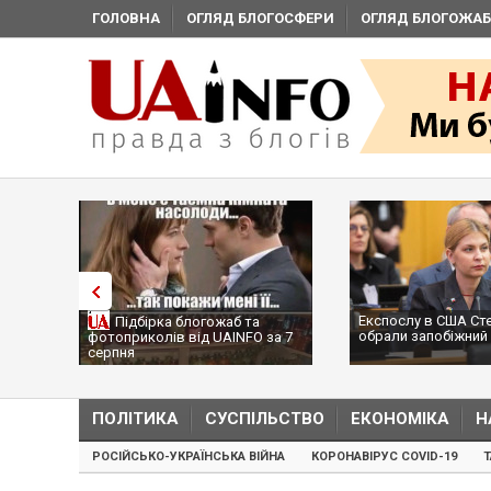
ГОЛОВНА
ОГЛЯД БЛОГОСФЕРИ
ОГЛЯД БЛОГОЖАБ
Експослу в США Ст
Підбірка блогожаб та
обрали запобіжний 
фотоприколів від UAINFO за 7
серпня
ПОЛІТИКА
СУСПІЛЬСТВО
ЕКОНОМІКА
Н
РОСІЙСЬКО-УКРАЇНСЬКА ВІЙНА
КОРОНАВІРУС COVID-19