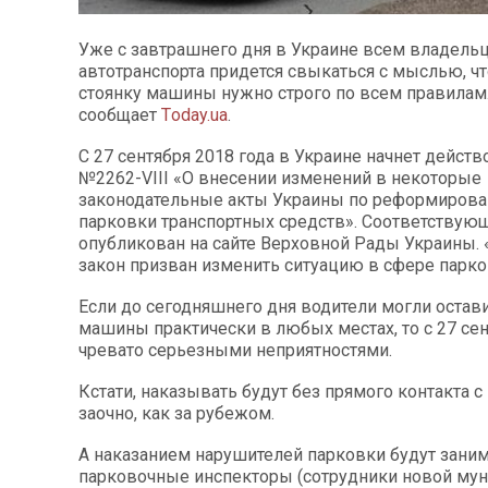
Уже с завтрашнего дня в Украине всем владель
автотранспорта придется свыкаться с мыслью, чт
стоянку машины нужно строго по всем правилам.
сообщает
Тoday.ua
.
С 27 сентября 2018 года в Украине начнет действ
№2262-VIII «О внесении изменений в некоторые
законодательные акты Украины по реформиров
парковки транспортных средств». Соответствую
опубликован на сайте Верховной Рады Украины.
закон призван изменить ситуацию в сфере парко
Если до сегодняшнего дня водители могли остав
машины практически в любых местах, то с 27 сен
чревато серьезными неприятностями.
Кстати, наказывать будут без прямого контакта с
заочно, как за рубежом.
А наказанием нарушителей парковки будут зани
парковочные инспекторы (сотрудники новой му