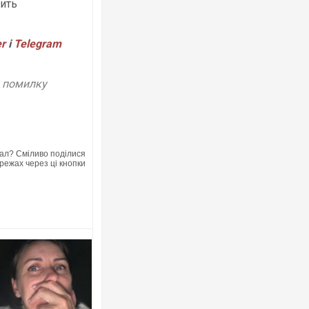
дить
er
і
Telegram
у помилку
ал? Сміливо поділися
режах через ці кнопки