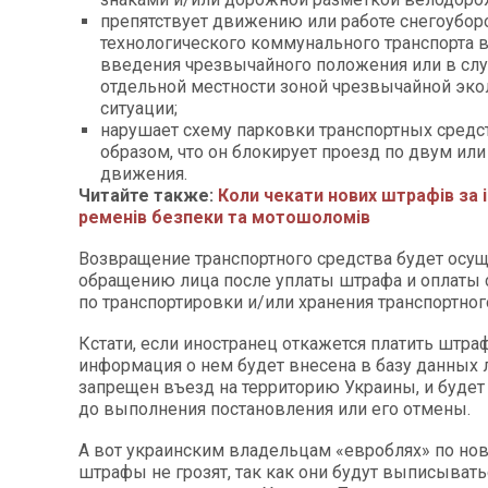
препятствует движению или работе снегоуборо
технологического коммунального транспорта в
введения чрезвычайного положения или в сл
отдельной местности зоной чрезвычайной эко
ситуации;
нарушает схему парковки транспортных средс
образом, что он блокирует проезд по двум ил
движения.
Читайте также:
Коли чекати нових штрафів за 
ременів безпеки та мотошоломів
Возвращение транспортного средства будет осущ
обращению лица после уплаты штрафа и оплаты 
по транспортировки и/или хранения транспортног
Кстати, если иностранец откажется платить штраф
информация о нем будет внесена в базу данных 
запрещен въезд на территорию Украины, и будет
до выполнения постановления или его отмены.
А вот украинским владельцам «евроблях» по но
штрафы не грозят, так как они будут выписыватьс