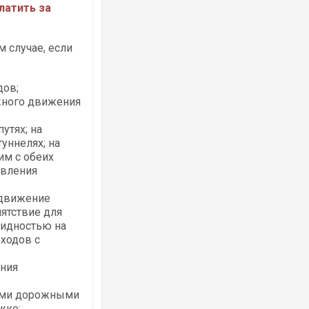
латить за
 случае, если
Ворог завдав комбінованого удару по
двоє поранених. Ще десятеро постра
після атаки БПЛА по ринку на Сумщині
дов;
жного движения
утях; на
туннелях; на
им с обеих
авления
движение
пятствие для
лидностью на
Вже вивели на тести: Ferrari готує оно
ходов с
позашляховика Purosangue. ВІДЕО
ния
ими дорожными
жке;