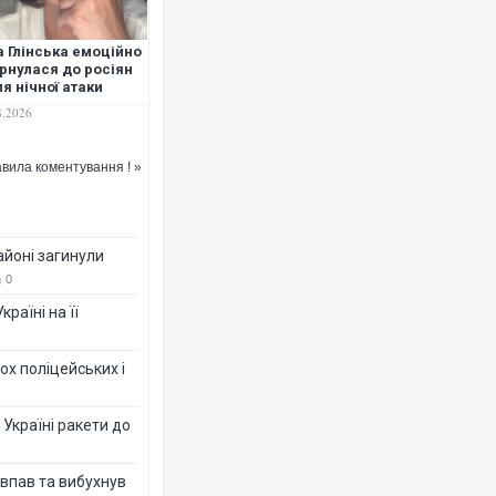
а Глінська емоційно
рнулася до росіян
ля нічної атаки
Києву: "Ненавиджу
8.2026
 усім своїм єством.
не маєте права на
ування"
вила коментування ! »
айоні загинули
0
раїні на її
ох поліцейських і
 Україні ракети до
 впав та вибухнув