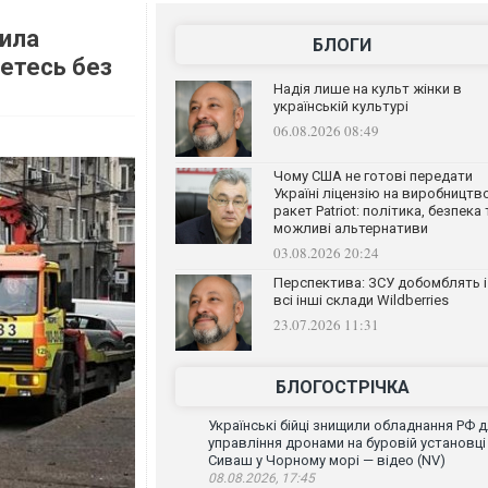
вила
БЛОГИ
нетесь без
Надія лише на культ жінки в
українській культурі
06.08.2026 08:49
Чому США не готові передати
Україні ліцензію на виробництв
ракет Patriot: політика, безпека 
можливі альтернативи
03.08.2026 20:24
Перспектива: ЗСУ добомблять і
всі інші склади Wildberries
23.07.2026 11:31
БЛОГОСТРІЧКА
Українські бійці знищили обладнання РФ 
управління дронами на буровій установці
Сиваш у Чорному морі — відео (NV)
08.08.2026, 17:45