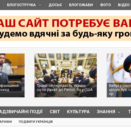
БЛОГОСТРІЧКА
ДОСЬЄ
БЛОГОЖАБИ
ФОТО
ВІДЕО
ефанішиній
Трамп не передасть Україні
Вибух у рес
захід
сотні ракет до Patriot, бо у США
ціллю був г
...
пр...
АДЗВИЧАЙНІ ПОДІЇ
СВІТ
КУЛЬТУРА
ЗНАННЯ
ТАРИФИ
ПОДВИГИ УКРАЇНЦІВ