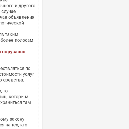
чного и другого
 случае
учае объявления
логической
тв таким
и более полосам
ігнорування
ествляться по
стоимости услуг
о средства.
, то
лиц, которым
 храниться там
вому закону
я на тех, кто