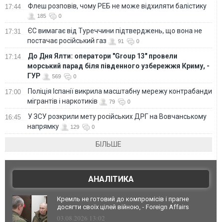
Флеш розповів, чому РЕБ не може відхиляти балістику
17:44
185
0
ЄС вимагає від Туреччини підтверджень, що вона не
17:31
постачає російський газ
91
0
До Дня Ялти: оператори "Group 13" провели
17:14
морський парад біля південного узбережжя Криму, -
ГУР
569
0
Поліція Іспанії викрила масштабну мережу контрабанди
17:00
мігрантів і наркотиків
79
0
У ЗСУ розкрили мету російських ДРГ на Вовчанському
16:45
напрямку
129
0
БІЛЬШЕ
АНАЛІТИКА
Кремль не готовий до компромісів і прагне
досягти своїх цілей війною, - Foreign Affairs
03.08.2026 13:02