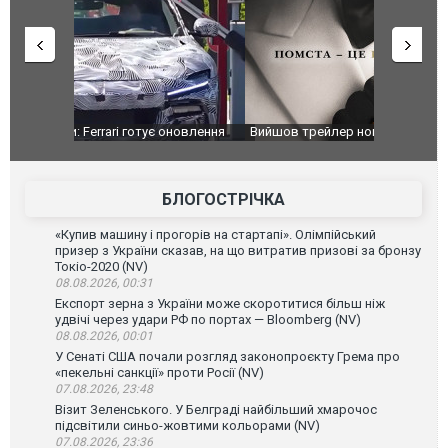
оновлення
Вийшов трейлер нової екранізації легендарного
Зеленський
фільму "Афера Томаса Крауна"
перемовин
БЛОГОСТРІЧКА
«Купив машину і прогорів на стартапі». Олімпійський
призер з України сказав, на що витратив призові за бронзу
Токіо-2020 (NV)
08.08.2026, 00:31
Експорт зерна з України може скоротитися більш ніж
удвічі через удари РФ по портах — Bloomberg (NV)
08.08.2026, 00:01
У Сенаті США почали розгляд законопроєкту Грема про
«пекельні санкції» проти Росії (NV)
07.08.2026, 23:48
Візит Зеленського. У Белграді найбільший хмарочос
підсвітили синьо-жовтими кольорами (NV)
07.08.2026, 23:36