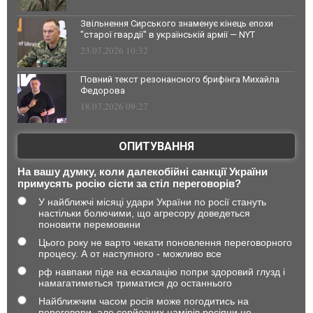
Звільнення Сирського знаменує кінець епохи
"старої гвардії" в українській армії — NYT
23.07.2026 10:32
Повний текст резонансного брифінга Михайла
Федорова
18.07.2026 09:27
ОПИТУВАННЯ
На вашу думку, коли далекобійні санкції України
примусять росію сісти за стіл переговорів?
У найближчі місяці удари України по росії стануть
настільки болючими, що агресору доведеться
поновити перемовини
Цього року не варто чекати поновлення переговорного
процесу. А от наступного - можливо все
рф навпаки піде на ескалацію попри здоровий глузд і
намагатиметься триматися до останнього
Найближчим часом росія може погодитись на
переговори, але серйозних намірів росіяни не