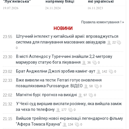
"Лук’янівська"
напрямку бійці
які українські
знову працює у
"розвалили"
відповідники має
19.07.2026
24.11.2024
16.11.2023
звичайному
ворожу колону
популярне
режимі
прислів’я
Правила коментування ! »
НОВИНИ
Штучний інтелект у китайській армії: впроваджується
23:55
система для планування масованих авіаударів
22
0
В місті Аспендос у Туреччині знайшли 2,2-метрову
23:30
мармурову статую бога лікування
36
0
Брат Анджеліни Джолі зробив камінг-аут
23:02
142
0
Вже вивели на тести: Ferrari готує оновлення
22:33
позашляховика Purosangue. ВІДЕО
58
0
Магнітні бурі: прогноз на вихідні
22:02
97
0
У Чехії суд вирішив вислати росіянку, яка вийшла заміж
21:32
за чеха по телефону
177
0
Вийшов трейлер нової екранізації легендарного фільму
21:15
"Афера Томаса Крауна"
134
0