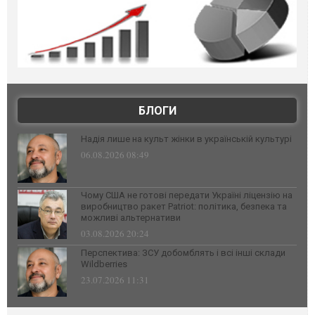
БЛОГИ
Надія лише на культ жінки в українській культурі
06.08.2026 08:49
Чому США не готові передати Україні ліцензію на
виробництво ракет Patriot: політика, безпека та
можливі альтернативи
03.08.2026 20:24
Перспектива: ЗСУ добомблять і всі інші склади
Wildberries
23.07.2026 11:31