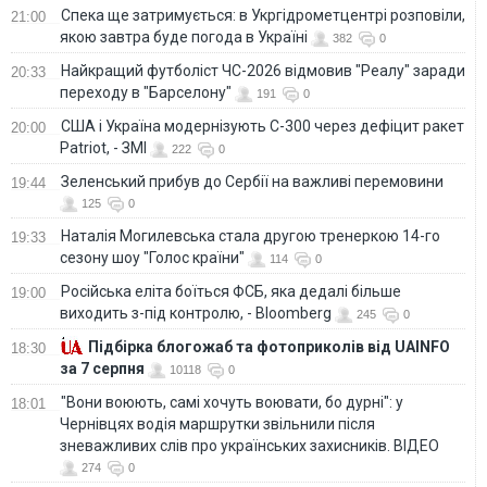
Спека ще затримується: в Укргідрометцентрі розповіли,
21:00
якою завтра буде погода в Україні
382
0
Найкращий футболіст ЧС-2026 відмовив "Реалу" заради
20:33
переходу в "Барселону"
191
0
США і Україна модернізують С-300 через дефіцит ракет
20:00
Patriot, - ЗМІ
222
0
Зеленський прибув до Сербії на важливі перемовини
19:44
125
0
Наталія Могилевська стала другою тренеркою 14-го
19:33
сезону шоу "Голос країни"
114
0
Російська еліта боїться ФСБ, яка дедалі більше
19:00
виходить з-під контролю, - Bloomberg
245
0
Підбірка блогожаб та фотоприколів від UAINFO
18:30
за 7 серпня
10118
0
"Вони воюють, самі хочуть воювати, бо дурні": у
18:01
Чернівцях водія маршрутки звільнили після
зневажливих слів про українських захисників. ВІДЕО
274
0