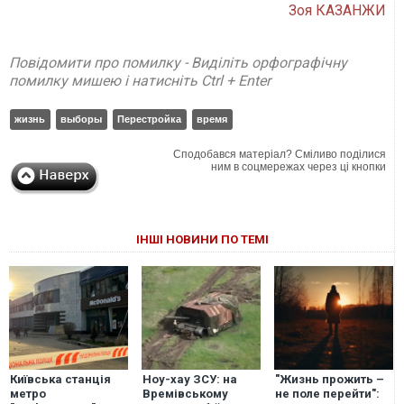
Зоя КАЗАНЖИ
Повідомити про помилку - Виділіть орфографічну
помилку мишею і натисніть Ctrl + Enter
жизнь
выборы
Перестройка
время
Сподобався матеріал? Сміливо поділися
ним в соцмережах через ці кнопки
ІНШІ НОВИНИ ПО ТЕМІ
Київська станція
Ноу-хау ЗСУ: на
"Жизнь прожить –
метро
Времівському
не поле перейти":