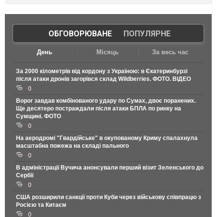
ОБГОВОРЮВАНЕ
|
ПОПУЛЯРНЕ
День
Місяць
За весь час
За 2000 кілометрів від кордону з Україною: в Єкатеринбурзі
після атаки дронів загорівся склад Wildberries. ФОТО. ВІДЕО
0
Ворог завдав комбінованого удару по Сумах, двоє поранених.
Ще десятеро постраждали після атаки БПЛА по ринку на
Сумщині. ФОТО
0
На аеродромі "Гвардійське" в окупованому Криму спалахнула
масштабна пожежа на складі пального
0
В адміністрації Вучича анонсували перший візит Зеленського до
Сербії
0
США розширили санкції проти Куби через військову співпрацю з
Росією та Китаєм
0