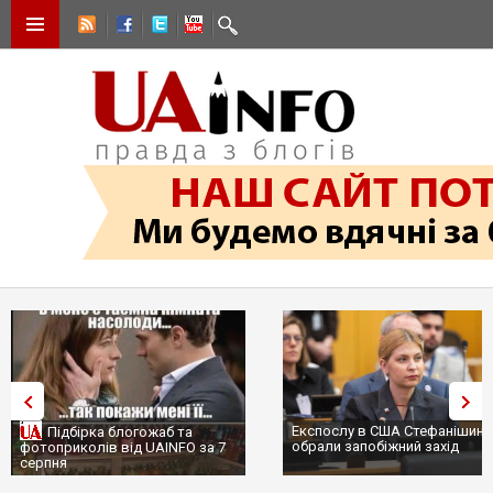
Експослу в США Стефанішині
Підбірка блогожаб та
обрали запобіжний захід
фотоприколів від UAINFO за 7
серпня