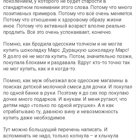
поколением, у которого не будет старости в
стандартном понимании этого слова. Потому что много
позитивных примеров. Потому что всё очень меняется.
Потому что отношение к здоровому образу жизни
иное. Потому что активный возраст вполне реально
продлить. Всё это очень успокаивает, конечно.
Помню, как бродила одесским толчком и не могла
купить шоколадку Марс. Дурацкую шоколадку Марс!
Я долго её не могла купить. Потом, значительно позже,
покупала блоками и раздавала. Вдруг кто-то точно так
не мог купить, как и я когда-то.
Помню, как муж объезжал все одесские магазины в
поисках детской молочной смеси для дочки. И покупал
по одной банке в руки. Поэтому я до сих пор покупаю
дочке много подарков. И внукам. И меня ругают, что
детям надо «только по одной игрушке». А я как
отрабатываю ту, давнюю вину и невозможность
купить даже необходимое.
Тут можно большущий перечень написать. И
вспоминать не надо, только копнула – и хлынула