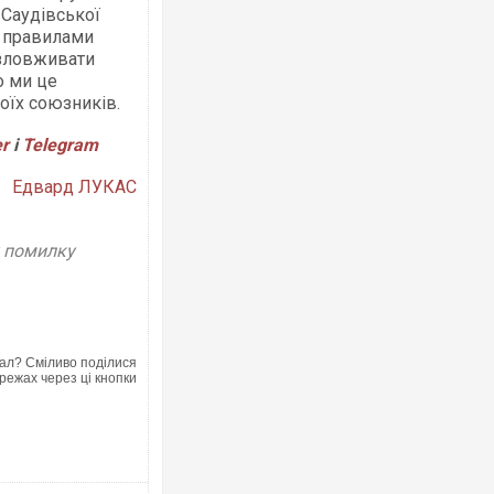
 Саудівської
за правилами
 зловживати
о ми це
оїх союзників.
er
і
Telegram
Едвард ЛУКАС
у помилку
ал? Сміливо поділися
режах через ці кнопки