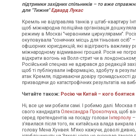
підтримки західних спільників – то вже справжн
для "Тижня"
Едвард Лукас
Кремль не відправляв танків у штаб-квартиру Інт
щоб міжнародна поліційна організація дошкулял
режиму в Москві "червоними циркулярами". Росі
окуповувала "сонячних місць для тіньових осіб" –
офшорних юрисдикцій, які відіграють важливу р
міжнародному відмиванні грошей. Росія не погр
відкрити вогонь на Волл-стрит чи в лондонському 
Російський спецназ не вдирався до редакцій зах
щоб ті публікували інформацію, здобуту в резуль
атак Кремля, підриваючи довіру громадськості д
призводячи до катастрофічних результатів на виб
Читайте також:
Росію чи Китай – кого боятися
Ні, все це ми робили самі. І робимо далі. Москва
свого кандидата
Олександра Прокопчука
, щоб ві
серед претендентів на посаду голови
Інтерполу
–
з’явилася після того, як китайська влада викрал
голову Мена Хунвея. М’яко кажучи, доволі дивно
істеблішменту на Заході ніхто не очікував такого 