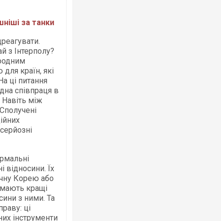
шніші за танки
Ворог завдав комбінованого удару по
реагувати.
двоє поранених. Ще десятеро постра
після атаки БПЛА по ринку на Сумщині
й з Інтерполу?
ародним
для країн, які
а ці питання
дна співпраця в
 Навіть між
 Сполучені
ційних
серйозні
ормальні
Одесу накрила потужна злива з градо
 відносини. Їх
ураганним вітром
ічну Корею або
а мають кращі
сини з ними. Та
раву: ці
них інструменти