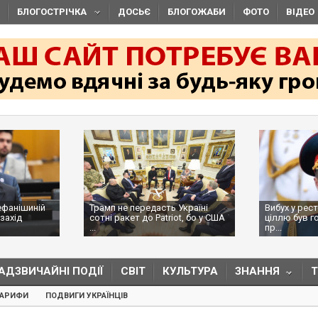
БЛОГОСТРІЧКА
ДОСЬЄ
БЛОГОЖАБИ
ФОТО
ВІДЕО
ефанішиній
Трамп не передасть Україні
Вибух у рес
захід
сотні ракет до Patriot, бо у США
ціллю був г
...
пр...
АДЗВИЧАЙНІ ПОДІЇ
СВІТ
КУЛЬТУРА
ЗНАННЯ
ТАРИФИ
ПОДВИГИ УКРАЇНЦІВ