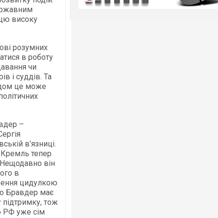
державним
 цю високу
нові розумних
атися в роботу
давання чи
в і суддів. Та
годом це може
 політичних
вдер –
Сергія
ській в’язниці.
 Кремль тепер
 Нещодавно він
його в
ження цидулкою
що Бравдер має
 підтримку, тож
о РФ уже сім