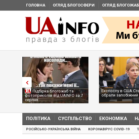
ГОЛОВНА
ОГЛЯД БЛОГОСФЕРИ
ОГЛЯД БЛОГОЖАБ
Експослу в США Ст
Підбірка блогожаб та
обрали запобіжний 
фотоприколів від UAINFO за 7
серпня
ПОЛІТИКА
СУСПІЛЬСТВО
ЕКОНОМІКА
Н
РОСІЙСЬКО-УКРАЇНСЬКА ВІЙНА
КОРОНАВІРУС COVID-19