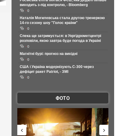
Російська еліта боїться ФСБ, яка дедалі більше
виходить з-під контролю, - Bloomberg
0
Наталія Могилевська стала другою тренеркою
14-го сезону шоу "Голос країни"
0
Спека ще затримується: в Укргідрометцентрі
розповіли, якою завтра буде погода в Україні
0
Магнітні бурі: прогноз на вихідні
0
США і Україна модернізують С-300 через
дефіцит ракет Patriot, - ЗМІ
0
ФОТО