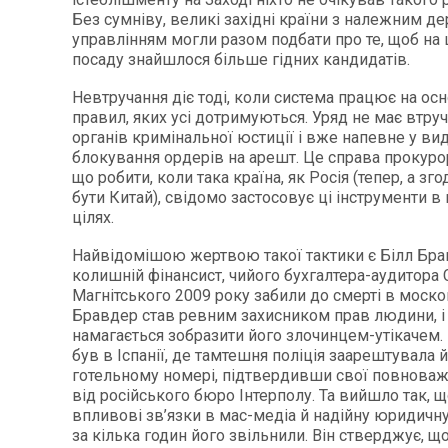
Без сумніву, великі західні країни з належним 
управлінням могли разом подбати про те, щоб на
посаду знайшлося більше гідних кандидатів.
Невтручання діє тоді, коли система працює на ос
правил, яких усі дотримуються. Уряд не має втруч
органів кримінальної юстиції і вже напевне у ви
блокування ордерів на арешт. Це справа прокурорі
що робити, коли така країна, як Росія (тепер, а з
бути Китай), свідомо застосовує ці інструменти в
цілях.
Найвідомішою жертвою такої тактики є Білл Бра
колишній фінансист, чийого бухгалтера-аудитора 
Магнітського 2009 року забили до смерті в москов
Бравдер став ревним захисником прав людини, і
намагається зобразити його злочинцем-утікачем.
був в Іспанії, де тамтешня поліція заарештувала 
готельному номері, підтвердивши свої повнова
від російського бюро Інтерполу. Та вийшло так, 
впливові зв’язки в мас-медіа й надійну юридичну
за кілька годин його звільнили. Він стверджує, щ