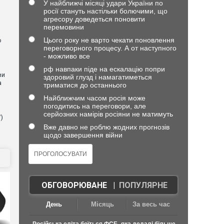
У найближчі місяці удари України по
росії стануть настільки болючими, що
агресору доведеться поновити
перемовини
Цього року не варто чекати поновлення
ю
переговорного процесу. А от наступного
- можливо все
рф навпаки піде на ескалацію попри
ви
здоровий глузд і намагатиметься
а
триматися до останнього
Найближчим часом росія може
погодитись на переговори, але
серйозних намірів росіяни не матимуть
)
Вже давно не роблю жодних прогнозів
щодо завершення війни
ОБГОВОРЮВАНЕ
|
ПОПУЛЯРНЕ
День
Місяць
За весь час