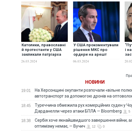
Католики, православні
У США прокоментували
"Пу
й протестанти у США
рішення МКС про
і н
закликали патріарха
ордери на арешт
зас
РПЦ Кирила припинити
російських
Зел
26.03.2024
06.03.2024
20.0
підтримку Кремля у
командувачів
пер
воєнних злочинах в
ком
Україні
Пра
НОВИНИ
На Херсонщині окупанти розпочали «вільне полю
19:01
автотранспорт за допомогою дронів на оптоволо
Туреччина обмежила рух комерційних суден у Чо
18:45
Дарданелли через атаки БПЛА — Bloomberg
5
Сербія хоче якнайшвидшого завершення війни, ал
18:38
оптимізму немає, — Вучич
12
0