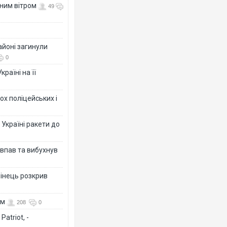
нним вітром
49
айоні загинули
0
раїні на її
ох поліцейських і
 Україні ракети до
 впав та вибухнув
бінець розкрив
ом
208
0
atriot, -