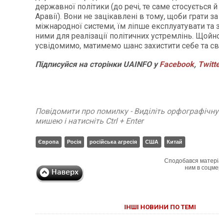
державної політики (до речі, те саме стосується й
Аравії). Вони не зацікавлені в тому, щоби грати 
міжнародної системи, їм ліпше експлуатувати та
ними для реалізації політичних устремлінь. Щойн
усвідомимо, матимемо шанс захистити себе та св
Підписуйся на сторінки UAINFO у
Facebook
,
Twitt
Повідомити про помилку - Виділіть орфографічн
мишею і натисніть Ctrl + Enter
Європа
Росія
російська агресія
США
Китай
Сподобався матері
ним в соцме
ІНШІ НОВИНИ ПО ТЕМІ