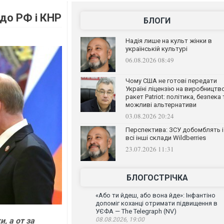
до РФ і КНР
БЛОГИ
Надія лише на культ жінки в
українській культурі
06.08.2026 08:49
Чому США не готові передати
Україні ліцензію на виробництв
ракет Patriot: політика, безпека 
можливі альтернативи
03.08.2026 20:24
Перспектива: ЗСУ добомблять і
всі інші склади Wildberries
23.07.2026 11:31
БЛОГОСТРІЧКА
«Або ти йдеш, або вона йде»: Інфантіно
допоміг коханці отримати підвищення в
УЄФА — The Telegraph (NV)
, а от за
08.08.2026, 19:00