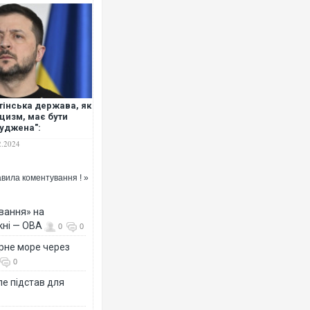
тінська держава, як
ацизм, має бути
уджена":
енський виступив
2.2024
ед Гельсінською
ісією США
вила коментування ! »
вання» на
кні — ОВА
0
0
рне море через
0
е підстав для