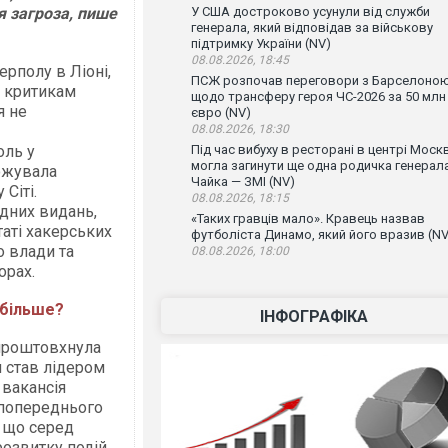
я загроза, пише
У США достроково усунули від служби
генерала, який відповідав за військову
підтримку України (NV)
08.08.2026, 18:45
ерполу в Ліоні,
ПСЖ розпочав переговори з Барселоно
а критикам
щодо трансферу героя ЧС-2026 за 50 млн
я не
євро (NV)
08.08.2026, 18:30
оль у
Під час вибуху в ресторані в центрі Моск
могла загинути ще одна родичка генерал
ожувала
Чайка — ЗМІ (NV)
Сіті.
08.08.2026, 18:15
ідних видань,
«Таких гравців мало». Кравець назвав
таті хакерських
футболіста Динамо, який його вразив (NV
о влади та
08.08.2026, 18:00
орах.
 більше?
ІНФОГРАФІКА
 проштовхнула
н став лідером
 вакансія
а попереднього
, що серед
розвитку подій.