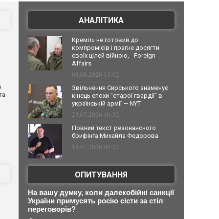
АНАЛІТИКА
Кремль не готовий до
компромісів і прагне досягти
своїх цілей війною, - Foreign
Affairs
03.08.2026 13:02
о
Звільнення Сирського знаменує
та
кінець епохи "старої гвардії" в
українській армії — NYT
23.07.2026 10:32
Повний текст резонансного
брифінга Михайла Федорова
18.07.2026 09:27
ОПИТУВАННЯ
На вашу думку, коли далекобійні санкції
України примусять росію сісти за стіл
переговорів?