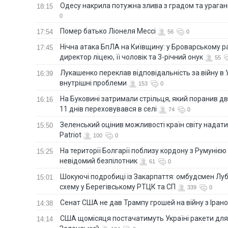
Одесу накрила потужна злива з градом та урага
18:15
0
Помер батько Ліонеля Мессі
17:54
56
0
Нічна атака БпЛА на Київщину: у Броварському р
17:45
директор ліцею, її чоловік та 3-річний онук
55
Лукашенко переклав відповідальність за війну в Ук
16:39
внутрішні проблеми
153
0
На Буковині затримали стрільця, який поранив дв
16:16
11 днів переховувався в селі
74
0
Зеленський оцінив можливості країн світу надати
15:50
Patriot
100
0
На території Болгарії поблизу кордону з Румунією
15:25
невідомий безпілотник
61
0
Шокуючі подробиці із Закарпаття: омбудсмен Лу
15:01
схему у Берегівському РТЦК та СП
339
0
Сенат США не дав Трампу грошей на війну з Іран
14:38
США щомісяця постачатимуть Україні ракети для P
14:14