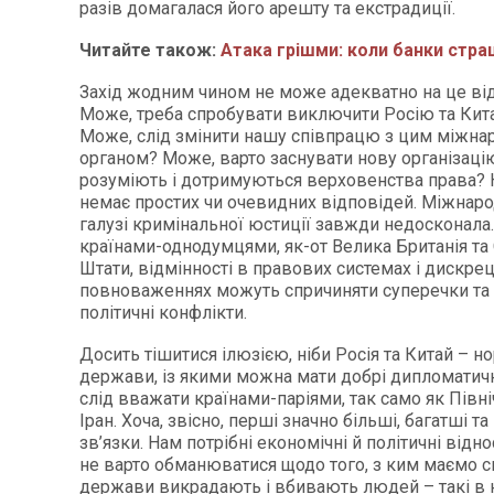
разів домагалася його арешту та екстрадиції.
Читайте також:
Атака грішми: коли банки стра
Захід жодним чином не може адекватно на це від
Може, треба спробувати виключити Росію та Кита
Може, слід змінити нашу співпрацю з цим міжн
органом? Може, варто заснувати нову організацію 
розуміють і дотримуються верховенства права? Н
немає простих чи очевидних відповідей. Міжнаро
галузі кримінальної юстиції завжди недосконала.
країнами-однодумцями, як-от Велика Британія та
Штати, відмінності в правових системах і дискре
повноваженнях можуть спричиняти суперечки та 
політичні конфлікти.
Досить тішитися ілюзією, ніби Росія та Китай – н
держави, із якими можна мати добрі дипломатичні
слід вважати країнами-паріями, так само як Півн
Іран. Хоча, звісно, перші значно більші, багатші т
зв’язки. Нам потрібні економічні й політичні відно
не варто обманюватися щодо того, з ким маємо сп
держави викрадають і вбивають людей – такі в 