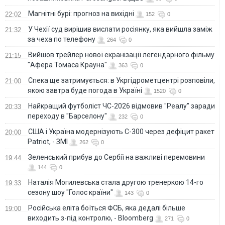
Магнітні бурі: прогноз на вихідні
22:02
152
0
У Чехії суд вирішив вислати росіянку, яка вийшла заміж
21:32
за чеха по телефону
264
0
Вийшов трейлер нової екранізації легендарного фільму
21:15
"Афера Томаса Крауна"
363
0
Спека ще затримується: в Укргідрометцентрі розповіли,
21:00
якою завтра буде погода в Україні
1520
0
Найкращий футболіст ЧС-2026 відмовив "Реалу" заради
20:33
переходу в "Барселону"
232
0
США і Україна модернізують С-300 через дефіцит ракет
20:00
Patriot, - ЗМІ
262
0
Зеленський прибув до Сербії на важливі перемовини
19:44
144
0
Наталія Могилевська стала другою тренеркою 14-го
19:33
сезону шоу "Голос країни"
143
0
Російська еліта боїться ФСБ, яка дедалі більше
19:00
виходить з-під контролю, - Bloomberg
271
0