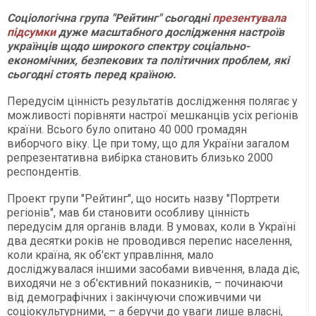
Соціологічна група "Рейтинг" сьогодні
презентувала
підсумки
дуже масштабного дослідження настроїв
українців щодо широкого спектру соціально-
економічних, безпекових та політичних проблем, які
сьогодні стоять перед країною.
Передусім цінність результатів дослідження полягає у
можливості порівняти настрої мешканців усіх регіонів
країни. Всього було опитано 40 000 громадян
виборчого віку. Це при тому, що для України загалом
репрезентативна вибірка становить близько 2000
респондентів.
Проект групи "Рейтинг", що носить назву "Портрети
регіонів", мав би становити особливу цінність
передусім для органів влади. В умовах, коли в Україні
два десятки років не проводився перепис населення,
коли країна, як об'єкт управління, мало
досліджувалася іншими засобами вивчення, влада діє,
виходячи не з об'єктивний показників, – починаючи
від демографічних і закінчуючи споживчими чи
соціокультурними, – а беручи до уваги лише власні,