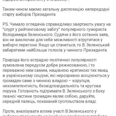
Таким чином маємо загальну диспозицію напередодні
старту виборів Президента.
PS. Чимало оглядачів справедливо звертають увагу на
"спурт у рейтинговому забігу" популярного гумориста
Володимира Зеленського. Судячи з його останніх заяв,
він не виключає для себе можливості втрутитися у
виборчі перегони. Якщо це станеться, то В. Зеленський
забиратиме найбільше голосів у чинного Президента.
Природа його естрадно-політичної популярності
зумовлена передусім добре режисованою, і то
переважно ним самим, нищівною критикою тих явищ
в українському соціумі, які нерозривно асоціюються у
громадян саме з чинною владою – корупція,
некомпетентність, безвідповідальність та кругова
порука. Готовність підтримати В. Зеленського з боку
певної частини громадян являє собою, даруйте,
середній палець, показаний суспільством владі.
Проте, аналізувати вплив участі В.Зеленського у