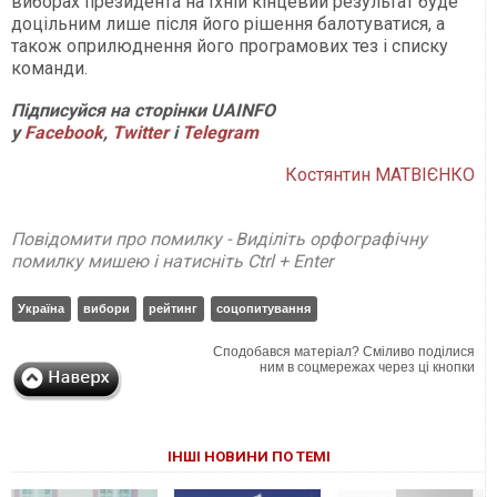
виборах президента на їхній кінцевий результат буде
доцільним лише після його рішення балотуватися, а
також оприлюднення його програмових тез і списку
команди.
Підписуйся на сторінки UAINFO
у
Facebook
,
Twitter
і
Telegram
Костянтин МАТВІЄНКО
Повідомити про помилку - Виділіть орфографічну
помилку мишею і натисніть Ctrl + Enter
Україна
вибори
рейтинг
соцопитування
Сподобався матеріал? Сміливо поділися
ним в соцмережах через ці кнопки
ІНШІ НОВИНИ ПО ТЕМІ