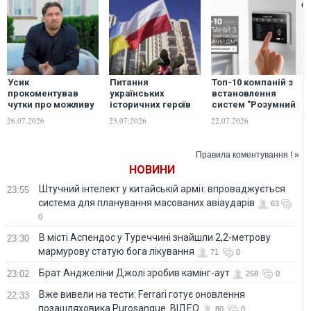
Усик
Питання
Топ-10 компаній з
прокоментував
українських
встановлення
чутки про можливу
історичних героїв
систем "Розумний
його участь у
розділило поляків
дім" України 2026
26.07.2026
23.07.2026
22.07.2026
виборах
навпіл: результати
президента України
соцопитування
Правила коментування ! »
НОВИНИ
Штучний інтелект у китайській армії: впроваджується
23:55
система для планування масованих авіаударів
63
0
В місті Аспендос у Туреччині знайшли 2,2-метрову
23:30
мармурову статую бога лікування
71
0
Брат Анджеліни Джолі зробив камінг-аут
23:02
268
0
Вже вивели на тести: Ferrari готує оновлення
22:33
позашляховика Purosangue. ВІДЕО
80
0