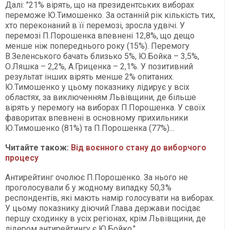
Далі: "21% вірять, що на президентських виборах
переможе Ю.Тимошенко. За останній рік кількість тих,
хто переконаний в її перемозі, зросла удвічі. У
перемозі П.Порошенка впевнені 12,8%, що дещо
менше ніж попереднього року (15%). Перемогу
В.Зеленського бачать близько 5%, Ю.Бойка – 3,5%,
О.Ляшка – 2,2%, А.Гриценка – 2,1%. У позитивний
результат інших вірять менше 2% опитаних.
Ю.Тимошенко у цьому показнику лідирує у всіх
областях, за виключенням Львівщини, де більше
вірять у перемогу на виборах П.Порошенка. У своїх
фаворитах впевнені в основному прихильники
Ю.Тимошенко (81%) та П.Порошенка (77%)...
Читайте також:
Від воєнного стану до виборчого
процесу
Антирейтинг очолює П.Порошенко. За нього не
проголосували б у жодному випадку 50,3%
респондентів, які мають намір голосувати на виборах.
У цьому показнику діючий Глава держави посідає
першу сходинку в усіх регіонах, крім Львівщини, де
лідером антирейтингу є Ю.Бойко.".