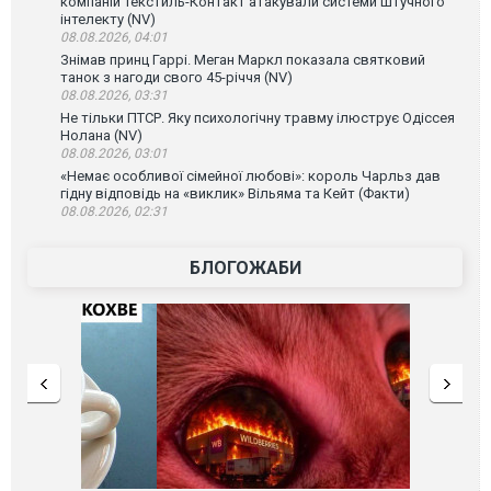
компаній Текстиль-Контакт атакували системи штучного
інтелекту (NV)
08.08.2026, 04:01
Знімав принц Гаррі. Меган Маркл показала святковий
танок з нагоди свого 45-річчя (NV)
08.08.2026, 03:31
Не тільки ПТСР. Яку психологічну травму ілюструє Одіссея
Нолана (NV)
08.08.2026, 03:01
«Немає особливої сімейної любові»: король Чарльз дав
гідну відповідь на «виклик» Вільяма та Кейт (Факти)
08.08.2026, 02:31
БЛОГОЖАБИ