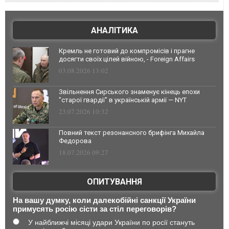
АНАЛІТИКА
Кремль не готовий до компромісів і прагне
досягти своїх цілей війною, - Foreign Affairs
03.08.2026 13:02
Звільнення Сирського знаменує кінець епохи
"старої гвардії" в українській армії — NYT
23.07.2026 10:32
Повний текст резонансного брифінга Михайла
Федорова
18.07.2026 09:27
ОПИТУВАННЯ
На вашу думку, коли далекобійні санкції України
примусять росію сісти за стіл переговорів?
У найближчі місяці удари України по росії стануть