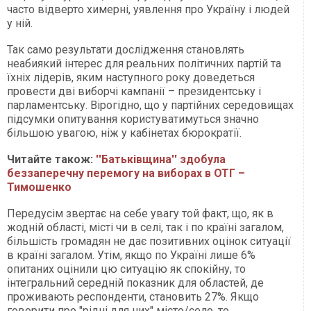
часто відверто химерні, уявлення про Україну і людей
у ній.
Так само результати дослідження становлять
неабиякий інтерес для реальних політичних партій та
їхніх лідерів, яким наступного року доведеться
провести дві виборчі кампанії – президентську і
парламентську. Вірогідно, що у партійних середовищах
підсумки опитування користуватимуться значно
більшою увагою, ніж у кабінетах бюрократії.
Читайте також:
''Батьківщина'' здобула
беззаперечну перемогу на виборах в ОТГ –
Тимошенко
Передусім звертає на себе увагу той факт, що, як в
жодній області, місті чи в селі, так і по країні загалом,
більшість громадян не дає позитивних оцінок ситуації
в країні загалом. Утім, якщо по Україні лише 6%
опитаних оцінили цю ситуацію як спокійну, то
інтегральний середній показник для областей, де
проживають респонденти, становить 27%. Якщо
говорити про "рідні для них" місто/село, то