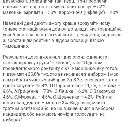
визначають головними такі перші три проблеми:
підвищення вартості комунальних послуг – 52%;
маленькі зарплати – 50%; дорожнеча (інфляція) – 40%.
Наведені дані дають змогу краще зрозуміти чому
триває стагнація рівня довіри до влади, яка традиційно
уособлюється постаттю чинного Президента, водночас
зі зростанням рейтингів лідера опозиції Юлією
Тимошенко.
Результати дослідження, згідно оприлюдненого
сьогодні релізу групи "Рейтинг", такі: "Лідером
президентського рейтингу є Ю.Тимошенко, яку готові
підтримати 20,8% тих, хто визначився з вибором і має
намір брати участь у виборах. За В.Зеленського готові
проголосувати 13,4%, П.Порошенка – 11,1%, Ю.Бойка –
9,6%, А.Гриценка – 7,8%, О.Ляшка – 6,6%, С.Вакарчука –
4,6%, Є.Мураєва – 4,5%, О.Шевченка – 4,2%. Рейтинг
інших кандидатів – менше 3%. Водночас, майже
третина опитаних або ще не визначилися з вибором
кандидата, або не мають намірів голосувати на
виборах."