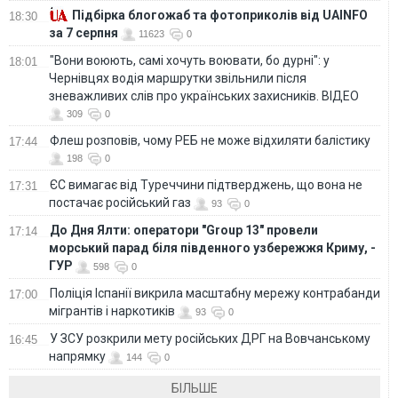
Підбірка блогожаб та фотоприколів від UAINFO
18:30
за 7 серпня
11623
0
"Вони воюють, самі хочуть воювати, бо дурні": у
18:01
Чернівцях водія маршрутки звільнили після
зневажливих слів про українських захисників. ВІДЕО
309
0
Флеш розповів, чому РЕБ не може відхиляти балістику
17:44
198
0
ЄС вимагає від Туреччини підтверджень, що вона не
17:31
постачає російський газ
93
0
До Дня Ялти: оператори "Group 13" провели
17:14
морський парад біля південного узбережжя Криму, -
ГУР
598
0
Поліція Іспанії викрила масштабну мережу контрабанди
17:00
мігрантів і наркотиків
93
0
У ЗСУ розкрили мету російських ДРГ на Вовчанському
16:45
напрямку
144
0
БІЛЬШЕ