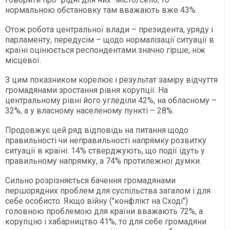
нормальною обстановку там вважають вже 43%.
Отож робота центральної влади – президента, уряду і
парламенту, передусім – щодо нормалізації ситуації в
країні оцінюється респондентами значно гірше, ніж
місцевої.
З цим показником корелює і результат заміру відчуття
громадянами зростання рівня корупції. На
центральному рівні його угледіли 42%, на обласному –
32%, а у власному населеному пункті – 28%.
Продовжує цей ряд відповідь на питання щодо
правильності чи неправильності напрямку розвитку
ситуації в країні: 14% стверджують, що події ідуть у
правильному напрямку, а 74% протилежної думки.
Сильно розрізняється бачення громадянами
першорядних проблем для суспільства загалом і для
себе особисто. Якщо війну ("конфлікт на Сході")
головною проблемою для країни вважають 72%, а
корупцію і хабарництво 41%, то для себе громадяни