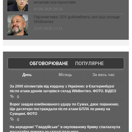
можливі альтернативи
03.08.2026 20:24
Перспектива: ЗСУ добомблять і всі інші склади
Wildberries
23.07.2026 11:31
ОБГОВОРЮВАНЕ
|
ПОПУЛЯРНЕ
День
Місяць
За весь час
За 2000 кілометрів від кордону з Україною: в Єкатеринбурзі
після атаки дронів загорівся склад Wildberries. ФОТО. ВІДЕО
0
Ворог завдав комбінованого удару по Сумах, двоє поранених.
Ще десятеро постраждали після атаки БПЛА по ринку на
Сумщині. ФОТО
0
На аеродромі "Гвардійське" в окупованому Криму спалахнула
масштабна пожежа на складі пального