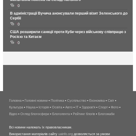
0
В адміністрації Вучича анонсували перший візит Зеленського до
Сербії
0
США розширили санкції проти Куби через військову співпрацю з
Росією та Китаєм
0
Головна
•
Головні новини
•
Політика
•
Суспільство
•
Економіка
беспроводной
•
Світ
•
Культура
•
Наука
•
Історія
•
Освіта
•
Авто
•
IT
•
Здоров'я
интернет
•
Спорт
•
Фото
•
Відео
•
Огляд блогосфери
•
Блоголента
•
Рейтинг блогів
киев
•
Блогожаби
и
Всі новини належать їх правовласникам.
область
Використання матеріалів сайту
uainfo.org
дозволяється за умови
wimax