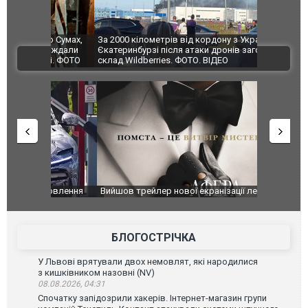
по Сумах,
За 2000 кілометрів від кордону з Україною: в
"Мої іграш
траждали
Єкатеринбурзі після атаки дронів загорівся
суперкарів
ВІДЕО
ині. ФОТО
склад Wildberries. ФОТО. ВІДЕО
оновлення
Вийшов трейлер нової екранізації легендарного
Зеленський
фільму "Афера Томаса Крауна"
перемовин
БЛОГОСТРІЧКА
У Львові врятували двох немовлят, які народилися
з кишківником назовні (NV)
08.08.2026, 04:31
Спочатку запідозрили хакерів. Інтернет-магазин групи