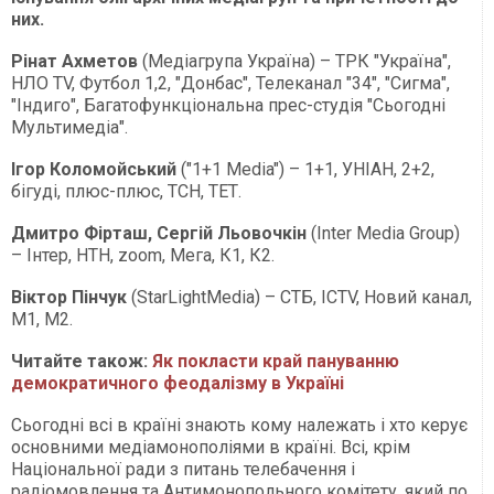
них.
Рінат Ахметов
(Медіагрупа Україна) – ТРК "Україна",
НЛО TV, Футбол 1,2, "Донбас", Телеканал "34", "Сигма",
"Індиго", Багатофункціональна прес-студія "Сьогодні
Мультимедіа".
Ігор Коломойський
("1+1 Media") – 1+1, УНІАН, 2+2,
бігуді, плюс-плюс, ТСН, ТЕТ.
Дмитро Фірташ, Сергій Льовочкін
(Inter Media Group)
– Інтер, НТН, zoom, Мега, К1, К2.
Віктор Пінчук
(StarLightMedia) – СТБ, ICTV, Новий канал,
М1, М2.
Читайте також:
Як покласти край пануванню
демократичного феодалізму в Україні
Сьогодні всі в країні знають кому належать і хто керує
основними медіамонополіями в країні. Всі, крім
Національної ради з питань телебачення і
радіомовлення та Антимонопольного комітету, який по