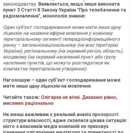
законодавству.
Виявляється, якщо лише виконати
пункт 3 Статті 8 Закону України "Про телебачення та
радіомовлення", монополія зникне:
Один суб'єкт господарювання може мати лише одну
ліцензію на наземне ефірне мовлення у кожному
територіальному сегменті телерадіоінформаційного
ринку – загальнонаціональному (на всю територію
України), регіональному (на окремий регіон, область),
місцевому (на окремий населений пункт або групу
населених пунктів, що можуть розглядатися як
компактне територіальне утворення).
Наголошую – один суб‘єкт господарювання може
мати
лише одну ліцензію
на мовлення
.
Читайте також:
Олігархи не вічні. Дихаємо рівно,
мислимо раціонально
Не менш важливим є реальний аналіз прозорості
структури власності, адже склалася цікава ситуація:
ніхто з власників медіа компаній не приховує
існування олігархічних медіагруп та причетності до