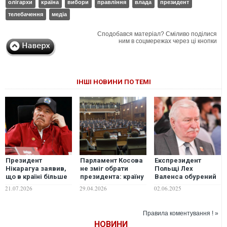
олігархи
країна
вибори
правління
влада
президент
телебачення
медіа
Сподобався матеріал? Сміливо поділися
ним в соцмережах через ці кнопки
ІНШІ НОВИНИ ПО ТЕМІ
Президент
Парламент Косова
Експрезидент
Нікарагуа заявив,
не зміг обрати
Польщі Лех
що в країні більше
президента: країну
Валенса обурений
не проходитимуть
чекають
підсумками
21.07.2026
29.04.2026
02.06.2025
вибори
дострокові вибори
виборів:
Демократія в країні
зазнала краху
Правила коментування ! »
НОВИНИ