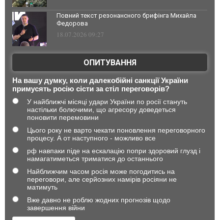
Повний текст резонансного брифінга Михайла
Федорова
18.07.2026 09:27
ОПИТУВАННЯ
На вашу думку, коли далекобійні санкції України
примусять росію сісти за стіл переговорів?
У найближчі місяці удари України по росії стануть
настільки болючими, що агресору доведеться
поновити перемовини
Цього року не варто чекати поновлення переговорного
процесу. А от наступного - можливо все
рф навпаки піде на ескалацію попри здоровий глузд і
намагатиметься триматися до останнього
Найближчим часом росія може погодитись на
переговори, але серйозних намірів росіяни не
матимуть
Вже давно не роблю жодних прогнозів щодо
завершення війни