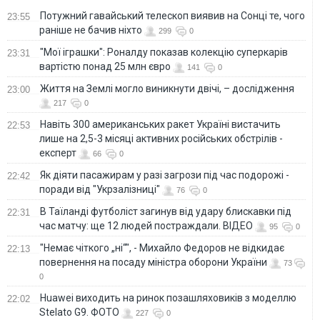
Потужний гавайський телескоп виявив на Сонці те, чого
23:55
раніше не бачив ніхто
299
0
"Мої іграшки": Роналду показав колекцію суперкарів
23:31
вартістю понад 25 млн євро
141
0
Життя на Землі могло виникнути двічі, – дослідження
23:00
217
0
Навіть 300 американських ракет Україні вистачить
22:53
лише на 2,5-3 місяці активних російських обстрілів -
експерт
66
0
Як діяти пасажирам у разі загрози під час подорожі -
22:42
поради від "Укрзалізниці"
76
0
В Таїланді футболіст загинув від удару блискавки під
22:31
час матчу: ще 12 людей постраждали. ВІДЕО
95
0
"Немає чіткого „ні“", - Михайло Федоров не відкидає
22:13
повернення на посаду міністра оборони України
73
0
Huawei виходить на ринок позашляховиків з моделлю
22:02
Stelato G9. ФОТО
227
0