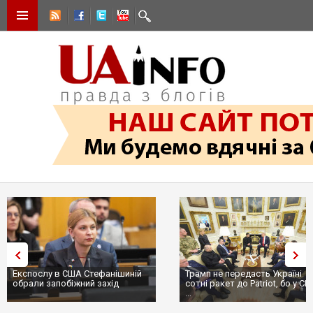
Експослу в США Стефанішиній
Трамп не передасть Україні
обрали запобіжний захід
сотні ракет до Patriot, бо у С
...