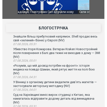
чили нову
Сили оборони уразили Ярославський НПЗ:
Неймар вла
губернатор регіону заявив про наймасштабнішу
"Сантоса".
атаку. ВІДЕО
БЛОГОСТРІЧКА
Знайшли більш прибутковий напрямок. Shell продає весь
свій «зелений» бізнес у Європі (NV)
07.08.2026, 05:31
Убивство Ігоря Комарова. Ветеран Kraken Новостройний
після повернення з Балі два тижні не виходив з дому — ЗМІ
(NV)
07.08.2026, 05:01
«Розумів, що мій досвід потрібен на фронті»: історія
медика на псевдо Шаман, який рятує життя на полі бою
(NV)
07.08.2026, 04:31
У Вінниці з організму дитини видалили дев’ять магнітів —
застосували авторську методику (NV)
07.08.2026, 04:01
Суд на Харківщині виніс вирок студенці з Китаю, яка
намагалась відправити додому деталь від винищувача
(NV)
07.08.2026, 03:31