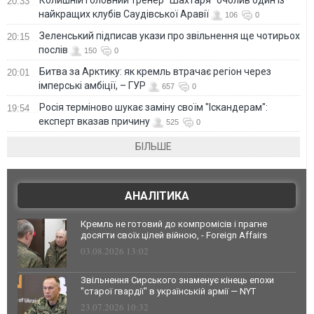
20:33
найкращих клубів Саудівської Аравії
106
0
Зеленський підписав укази про звільнення ще чотирьох
20:15
послів
150
0
Битва за Арктику: як кремль втрачає регіон через
20:01
імперські амбіції, – ГУР
657
0
Росія терміново шукає заміну своїм "Іскандерам":
19:54
експерт вказав причину
525
0
БІЛЬШЕ
АНАЛІТИКА
Кремль не готовий до компромісів і прагне
досягти своїх цілей війною, - Foreign Affairs
03.08.2026 13:02
Звільнення Сирського знаменує кінець епохи
"старої гвардії" в українській армії — NYT
23.07.2026 10:32