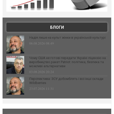
БЛОГИ
Надія лише на культ жінки в українській культурі
06.08.2026 08:49
Чому США не готові передати Україні ліцензію на
виробництво ракет Patriot: політика, безпека та
можливі альтернативи
03.08.2026 20:24
Перспектива: ЗСУ добомблять і всі інші склади
Wildberries
23.07.2026 11:31