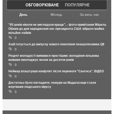
ОБГОВОРЮВАНЕ
|
ПОПУЛЯРНЕ
День
Місяць
За весь час
"65 років ніколи не виглядали краще", - фото-привітання Мішель
Обами до дня народження екс-президента США зібрало майже
мільйон лайків
0
Audi готується до випуску нового покоління позашляховика Q8
0
Рецепт молодості виявився простішим: володіння кількома
мовами омолоджує мозок на десяток років
0
Неймар влаштував конфлікт після перемоги "Сантоса". ВІДЕО
0
Достатньо було погладити: лемури на Мадагаскарі стали
жертвами людського вірусу
0