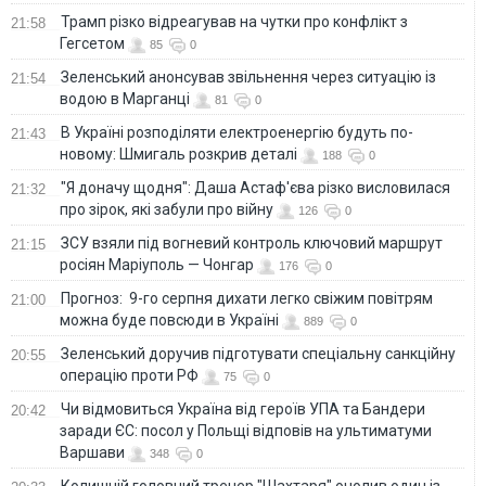
Трамп різко відреагував на чутки про конфлікт з
21:58
Гегсетом
85
0
Зеленський анонсував звільнення через ситуацію із
21:54
водою в Марганці
81
0
В Україні розподіляти електроенергію будуть по-
21:43
новому: Шмигаль розкрив деталі
188
0
"Я доначу щодня": Даша Астаф'єва різко висловилася
21:32
про зірок, які забули про війну
126
0
ЗСУ взяли під вогневий контроль ключовий маршрут
21:15
росіян Маріуполь — Чонгар
176
0
Прогноз: 9-го серпня дихати легко свіжим повітрям
21:00
можна буде повсюди в Україні
889
0
Зеленський доручив підготувати спеціальну санкційну
20:55
операцію проти РФ
75
0
Чи відмовиться Україна від героїв УПА та Бандери
20:42
заради ЄС: посол у Польщі відповів на ультиматуми
Варшави
348
0
Колишній головний тренер "Шахтаря" очолив один із