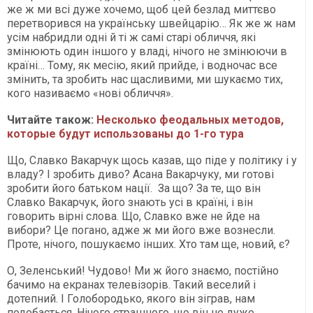
же ж ми всі дуже хочемо, щоб цей безлад миттєво
перетворився на українську швейцарію… Як же ж нам
усім набридли одні й ті ж самі старі обличчя, які
змінюють один іншого у владі, нічого не змінюючи в
країні… Тому, як месію, який прийде, і водночас все
змінить, та зробить нас щасливими, ми шукаємо тих,
кого називаємо «нові обличчя».
Читайте також:
Несколько феодальных методов,
которые будут использованы до 1-го тура
Що, Славко Вакарчук щось казав, що піде у політику і у
владу? І зробить диво? Асана Вакарчуку, ми готові
зробити його батьком нації. За що? За те, що він
Славко Вакарчук, його знають усі в країні, і він
говорить вірні слова. Що, Славко вже не йде на
вибори? Це погано, адже ж ми його вже вознесли.
Проте, нічого, пошукаємо інших. Хто там ще, новий, є?
О, Зеленський! Чудово! Ми ж його знаємо, постійно
бачимо на екранах телевізорів. Такий веселий і
дотепний. І Голобородько, якого він зіграв, нам
подобається. Нічого страшного, що він не дуже