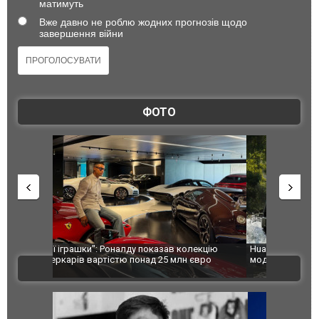
матимуть
Вже давно не роблю жодних прогнозів щодо
завершення війни
ФОТО
лекцію
Huawei виходить на ринок позашляховиків з
Росія атак
євро
моделлю Stelato G9. ФОТО
торговельн
ВІДЕО
ФОТО