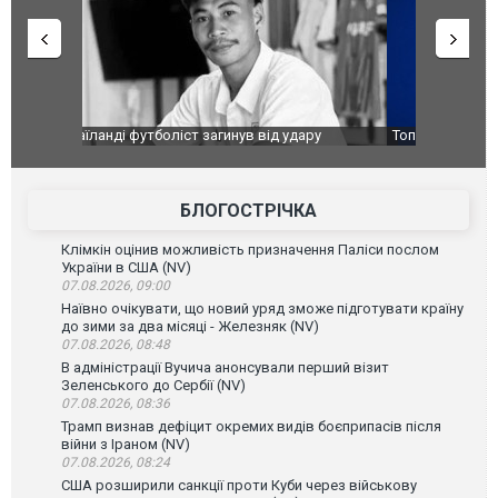
ару
Топпосадовцю Повітряних Сил вручили нову
Сили оборо
ей
підозру
губернатор
атаку. ВІД
БЛОГОСТРІЧКА
Клімкін оцінив можливість призначення Паліси послом
України в США (NV)
07.08.2026, 09:00
Наївно очікувати, що новий уряд зможе підготувати країну
до зими за два місяці - Железняк (NV)
07.08.2026, 08:48
В адміністрації Вучича анонсували перший візит
Зеленського до Сербії (NV)
07.08.2026, 08:36
Трамп визнав дефіцит окремих видів боєприпасів після
війни з Іраном (NV)
07.08.2026, 08:24
США розширили санкції проти Куби через військову