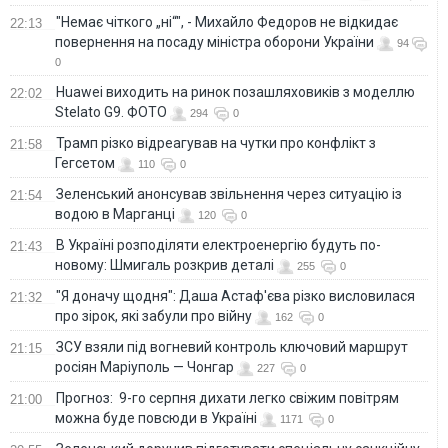
"Немає чіткого „ні“", - Михайло Федоров не відкидає
22:13
повернення на посаду міністра оборони України
94
0
Huawei виходить на ринок позашляховиків з моделлю
22:02
Stelato G9. ФОТО
294
0
Трамп різко відреагував на чутки про конфлікт з
21:58
Гегсетом
110
0
Зеленський анонсував звільнення через ситуацію із
21:54
водою в Марганці
120
0
В Україні розподіляти електроенергію будуть по-
21:43
новому: Шмигаль розкрив деталі
255
0
"Я доначу щодня": Даша Астаф'єва різко висловилася
21:32
про зірок, які забули про війну
162
0
ЗСУ взяли під вогневий контроль ключовий маршрут
21:15
росіян Маріуполь — Чонгар
227
0
Прогноз: 9-го серпня дихати легко свіжим повітрям
21:00
можна буде повсюди в Україні
1171
0