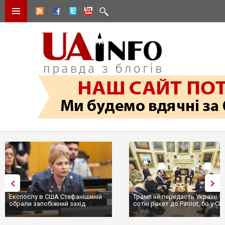
Експослу в США Стефанішиній
Трамп не передасть Україні
обрали запобіжний захід
сотні ракет до Patriot, бо у С
...