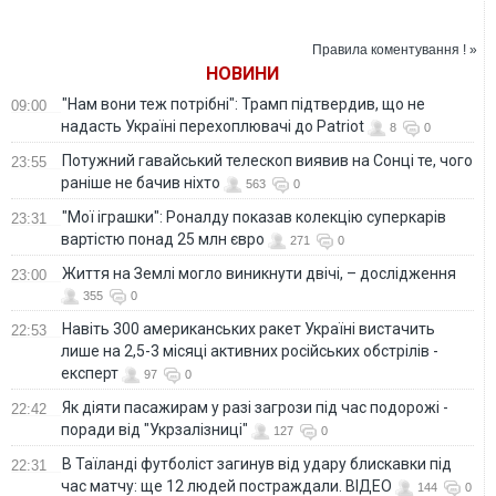
в Марганці
санкційну
операцію проти РФ
Правила коментування ! »
НОВИНИ
"Нам вони теж потрібні": Трамп підтвердив, що не
09:00
надасть Україні перехоплювачі до Patriot
8
0
Потужний гавайський телескоп виявив на Сонці те, чого
23:55
раніше не бачив ніхто
563
0
"Мої іграшки": Роналду показав колекцію суперкарів
23:31
вартістю понад 25 млн євро
271
0
Життя на Землі могло виникнути двічі, – дослідження
23:00
355
0
Навіть 300 американських ракет Україні вистачить
22:53
лише на 2,5-3 місяці активних російських обстрілів -
експерт
97
0
Як діяти пасажирам у разі загрози під час подорожі -
22:42
поради від "Укрзалізниці"
127
0
В Таїланді футболіст загинув від удару блискавки під
22:31
час матчу: ще 12 людей постраждали. ВІДЕО
144
0