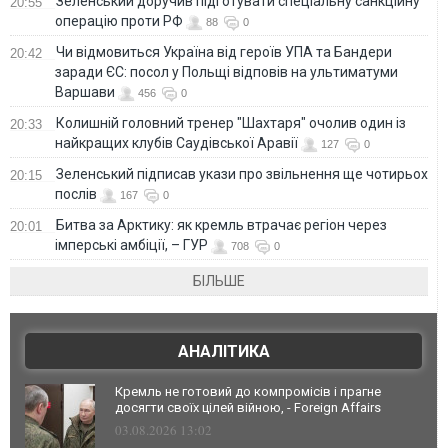
Зеленський доручив підготувати спеціальну санкційну
20:55
операцію проти РФ
88
0
Чи відмовиться Україна від героїв УПА та Бандери
20:42
заради ЄС: посол у Польщі відповів на ультиматуми
Варшави
456
0
Колишній головний тренер "Шахтаря" очолив один із
20:33
найкращих клубів Саудівської Аравії
127
0
Зеленський підписав укази про звільнення ще чотирьох
20:15
послів
167
0
Битва за Арктику: як кремль втрачає регіон через
20:01
імперські амбіції, – ГУР
708
0
БІЛЬШЕ
АНАЛІТИКА
Кремль не готовий до компромісів і прагне
досягти своїх цілей війною, - Foreign Affairs
03.08.2026 13:02