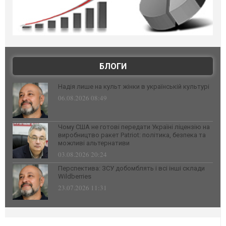
БЛОГИ
Надія лише на культ жінки в українській культурі
06.08.2026 08:49
Чому США не готові передати Україні ліцензію на
виробництво ракет Patriot: політика, безпека та
можливі альтернативи
03.08.2026 20:24
Перспектива: ЗСУ добомблять і всі інші склади
Wildberries
23.07.2026 11:31