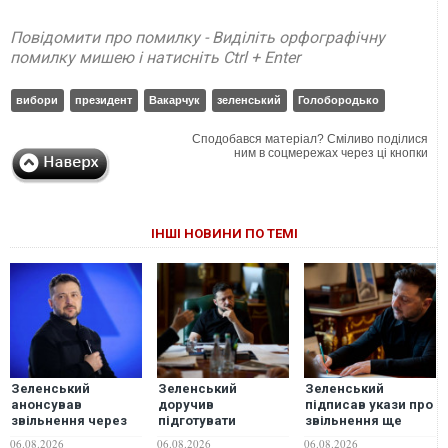
Повідомити про помилку - Виділіть орфографічну
помилку мишею і натисніть Ctrl + Enter
вибори
президент
Вакарчук
зеленський
Голобородько
Сподобався матеріал? Сміливо поділися
ним в соцмережах через ці кнопки
ІНШІ НОВИНИ ПО ТЕМІ
Зеленський
Зеленський
Зеленський
анонсував
доручив
підписав укази про
звільнення через
підготувати
звільнення ще
ситуацію із водою
спеціальну
чотирьох послів
06.08.2026
06.08.2026
06.08.2026