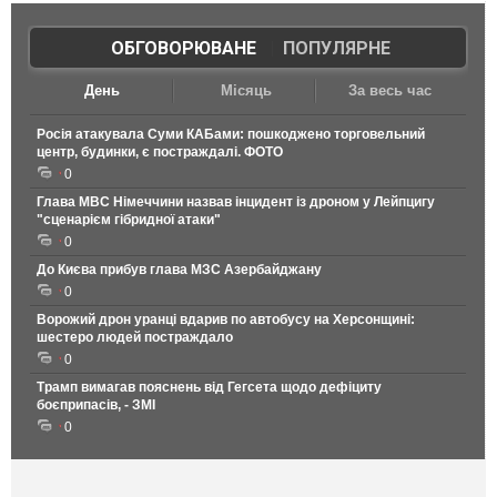
ОБГОВОРЮВАНЕ
|
ПОПУЛЯРНЕ
День
Місяць
За весь час
Росія атакувала Суми КАБами: пошкоджено торговельний
центр, будинки, є постраждалі. ФОТО
0
Глава МВС Німеччини назвав інцидент із дроном у Лейпцигу
"сценарієм гібридної атаки"
0
До Києва прибув глава МЗС Азербайджану
0
Ворожий дрон уранці вдарив по автобусу на Херсонщині:
шестеро людей постраждало
0
Трамп вимагав пояснень від Гегсета щодо дефіциту
боєприпасів, - ЗМІ
0