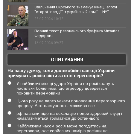
Звільнення Сирського знаменує кінець епохи
"старої гвардії" в українській армії — NYT
23.07.2026 10:32
Повний текст резонансного брифінга Михайла
Федорова
18.07.2026 09:27
ОПИТУВАННЯ
На вашу думку, коли далекобійні санкції України
примусять росію сісти за стіл переговорів?
У найближчі місяці удари України по росії стануть
настільки болючими, що агресору доведеться
поновити перемовини
Цього року не варто чекати поновлення переговорного
процесу. А от наступного - можливо все
рф навпаки піде на ескалацію попри здоровий глузд і
намагатиметься триматися до останнього
Найближчим часом росія може погодитись на
переговори, але серйозних намірів росіяни не