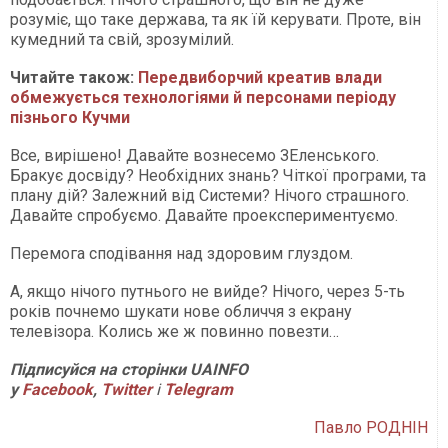
розуміє, що таке держава, та як їй керувати. Проте, він
кумедний та свій, зрозумілий.
Читайте також:
Передвиборчий креатив влади
обмежується технологіями й персонами періоду
пізнього Кучми
Все, вирішено! Давайте вознесемо ЗЕленського.
Бракує досвіду? Необхідних знань? Чіткої програми, та
плану дій? Залежний від Системи? Нічого страшного.
Давайте спробуємо. Давайте проекспериментуємо.
Перемога сподівання над здоровим глуздом.
А, якщо нічого путнього не вийде? Нічого, через 5-ть
років почнемо шукати нове обличчя з екрану
телевізора. Колись же ж повинно повезти…
Підписуйся на сторінки UAINFO
у
Facebook
,
Twitter
і
Telegram
Павло РОДНІН