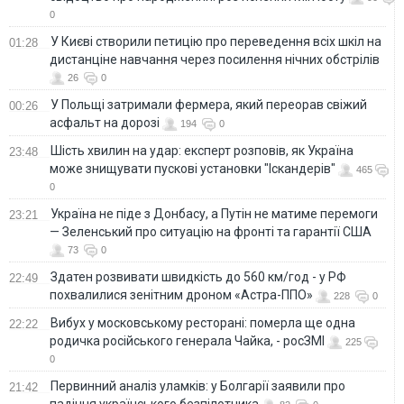
0
У Києві створили петицію про переведення всіх шкіл на
01:28
дистанціне навчання через посилення нічних обстрілів
26
0
У Польщі затримали фермера, який переорав свіжий
00:26
асфальт на дорозі
194
0
Шість хвилин на удар: експерт розповів, як Україна
23:48
може знищувати пускові установки "Іскандерів"
465
0
Україна не піде з Донбасу, а Путін не матиме перемоги
23:21
— Зеленський про ситуацію на фронті та гарантії США
73
0
Здатен розвивати швидкість до 560 км/год - у РФ
22:49
похвалилися зенітним дроном «Астра-ППО»
228
0
Вибух у московському ресторані: померла ще одна
22:22
родичка російського генерала Чайка, - росЗМІ
225
0
Первинний аналіз уламків: у Болгарії заявили про
21:42
падіння українського безпілотника