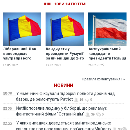
ІНШІ НОВИНИ ПО ТЕМІ
Ліберальний Дан
Кандидати у
Антиукраїнський
випереджає
президенти Румунії
кандидат в
ультраправого
за лічені дні до 2-го
президенти Польщі
Сіміона в
туру зрівняли
наростив позиції в
15.05.2025
13.05.2025
26.02.2025
президентських
рейтинг в
рейтингу довіри до
перегонах у Румунії
опитуваннях
політиків
Правила коментування ! »
НОВИНИ
У Німеччині фіксували підозрілі польоти дронів над
05:25
базою, де ремонтують Patriot
16
0
Netflix поселив людину у білборді, що рекламує
03:28
фантастичний фільм "Останній дім"
39
0
У яких випадках доведеться замінити радянське
02:22
свідоцтво про народження: роз'яснення Мін'юсту
90