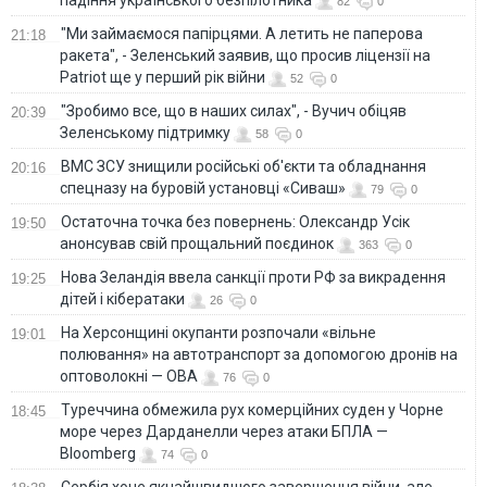
82
0
"Ми займаємося папірцями. А летить не паперова
21:18
ракета", - Зеленський заявив, що просив ліцензії на
Patriot ще у перший рік війни
52
0
"Зробимо все, що в наших силах", - Вучич обіцяв
20:39
Зеленському підтримку
58
0
ВМС ЗСУ знищили російські об'єкти та обладнання
20:16
спецназу на буровій установці «Сиваш»
79
0
Остаточна точка без повернень: Олександр Усік
19:50
анонсував свій прощальний поєдинок
363
0
Нова Зеландія ввела санкції проти РФ за викрадення
19:25
дітей і кібератаки
26
0
На Херсонщині окупанти розпочали «вільне
19:01
полювання» на автотранспорт за допомогою дронів на
оптоволокні — ОВА
76
0
Туреччина обмежила рух комерційних суден у Чорне
18:45
море через Дарданелли через атаки БПЛА —
Bloomberg
74
0
Сербія хоче якнайшвидшого завершення війни, але