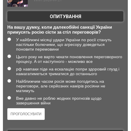
ОПИТУВАННЯ
На вашу думку, коли далекобійні санкції України
примусять росію сісти за стіл переговорів?
У найближчі місяці удари України по росії стануть
настільки болючими, що агресору доведеться
поновити перемовини
Цього року не варто чекати поновлення переговорного
процесу. А от наступного - можливо все
рф навпаки піде на ескалацію попри здоровий глузд і
намагатиметься триматися до останнього
Найближчим часом росія може погодитись на
переговори, але серйозних намірів росіяни не
матимуть
Вже давно не роблю жодних прогнозів щодо
завершення війни