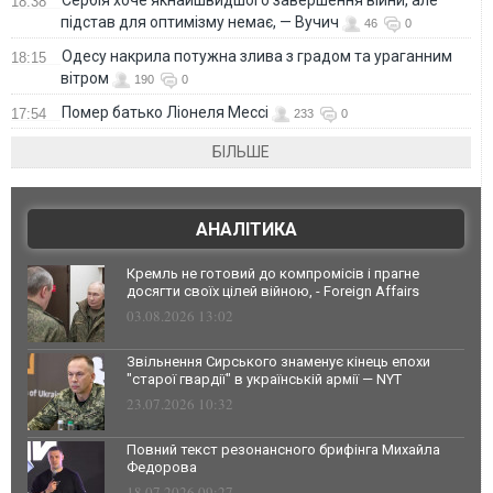
18:38
підстав для оптимізму немає, — Вучич
46
0
Одесу накрила потужна злива з градом та ураганним
18:15
вітром
190
0
Помер батько Ліонеля Мессі
17:54
233
0
БІЛЬШЕ
АНАЛІТИКА
Кремль не готовий до компромісів і прагне
досягти своїх цілей війною, - Foreign Affairs
03.08.2026 13:02
Звільнення Сирського знаменує кінець епохи
"старої гвардії" в українській армії — NYT
23.07.2026 10:32
Повний текст резонансного брифінга Михайла
Федорова
18.07.2026 09:27