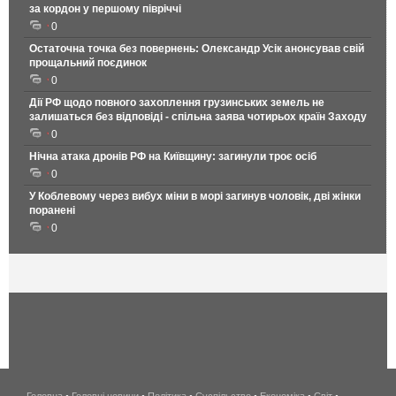
за кордон у першому півріччі
0
Остаточна точка без повернень: Олександр Усік анонсував свій
прощальний поєдинок
0
Дії РФ щодо повного захоплення грузинських земель не
залишаться без відповіді - спільна заява чотирьох країн Заходу
0
Нічна атака дронів РФ на Київщину: загинули троє осіб
0
У Коблевому через вибух міни в морі загинув чоловік, дві жінки
поранені
0