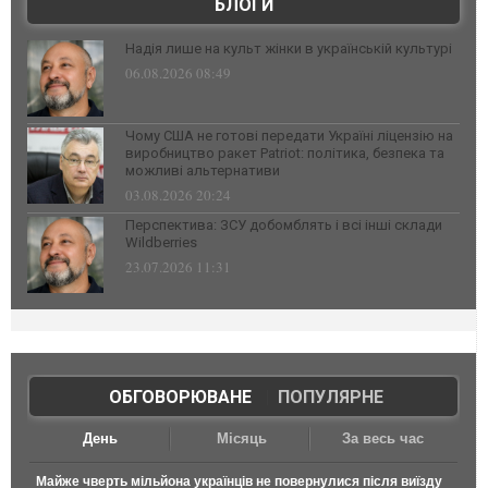
БЛОГИ
Надія лише на культ жінки в українській культурі
06.08.2026 08:49
Чому США не готові передати Україні ліцензію на
виробництво ракет Patriot: політика, безпека та
можливі альтернативи
03.08.2026 20:24
Перспектива: ЗСУ добомблять і всі інші склади
Wildberries
23.07.2026 11:31
ОБГОВОРЮВАНЕ
|
ПОПУЛЯРНЕ
День
Місяць
За весь час
Майже чверть мільйона українців не повернулися після виїзду