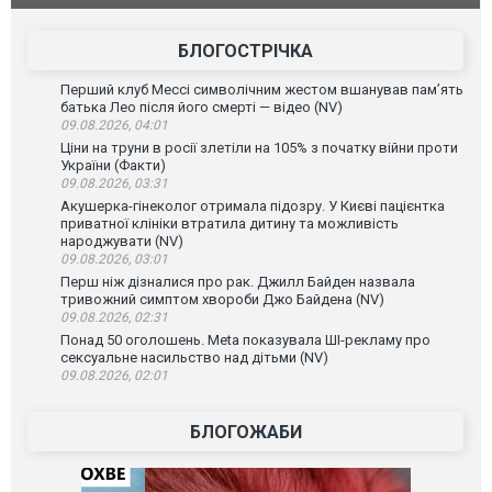
БЛОГОСТРІЧКА
Перший клуб Мессі символічним жестом вшанував пам’ять
батька Лео після його смерті — відео (NV)
09.08.2026, 04:01
Ціни на труни в росії злетіли на 105% з початку війни проти
України (Факти)
09.08.2026, 03:31
Акушерка-гінеколог отримала підозру. У Києві пацієнтка
приватної клініки втратила дитину та можливість
народжувати (NV)
09.08.2026, 03:01
Перш ніж дізналися про рак. Джилл Байден назвала
тривожний симптом хвороби Джо Байдена (NV)
09.08.2026, 02:31
Понад 50 оголошень. Meta показувала ШІ-рекламу про
сексуальне насильство над дітьми (NV)
09.08.2026, 02:01
БЛОГОЖАБИ