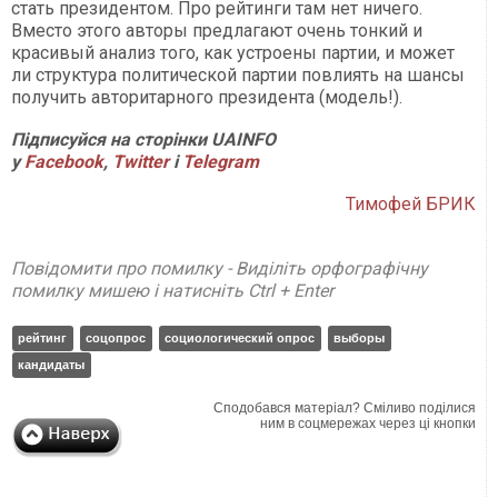
стать президентом. Про рейтинги там нет ничего.
Вместо этого авторы предлагают очень тонкий и
красивый анализ того, как устроены партии, и может
ли структура политической партии повлиять на шансы
получить авторитарного президента (модель!).
Підписуйся на сторінки UAINFO
у
Facebook
,
Twitter
і
Telegram
Тимофей БРИК
Повідомити про помилку - Виділіть орфографічну
помилку мишею і натисніть Ctrl + Enter
рейтинг
соцопрос
социологический опрос
выборы
кандидаты
Сподобався матеріал? Сміливо поділися
ним в соцмережах через ці кнопки