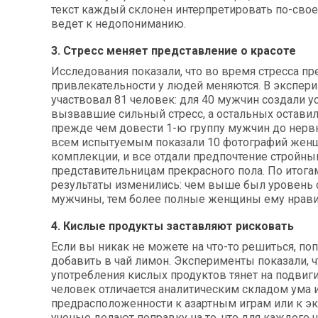
текст каждый склонен интерпретировать по-свое
ведет к недопониманию.
3. Стресс меняет представление о красоте
Исследования показали, что во время стресса пр
привлекательности у людей меняются. В экспер
участвовал 81 человек: для 40 мужчин создали у
вызвавшие сильный стресс, а остальных оставил
прежде чем довести 1-ю группу мужчин до нервн
всем испытуемым показали 10 фотографий жен
комплекции, и все отдали предпочтение стройн
представительницам прекрасного пола. По итог
результаты изменились: чем выше был уровень с
мужчины, тем более полные женщины ему нрави
4. Кислые продукты заставляют рисковать
Если вы никак не можете на что-то решиться, по
добавить в чай лимон. Эксперименты показали, 
употребления кислых продуктов тянет на подвиги
человек отличается аналитическим складом ума 
предрасположенности к азартным играм или к эк
ученые делают поправку на то, что для каждого 