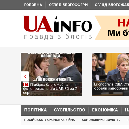
ГОЛОВНА
ОГЛЯД БЛОГОСФЕРИ
ОГЛЯД БЛОГОЖАБ
Експослу в США Ст
Підбірка блогожаб та
обрали запобіжний 
фотоприколів від UAINFO за 7
серпня
ПОЛІТИКА
СУСПІЛЬСТВО
ЕКОНОМІКА
Н
РОСІЙСЬКО-УКРАЇНСЬКА ВІЙНА
КОРОНАВІРУС COVID-19