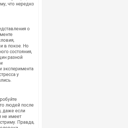
му, что нередко
едставления о
именте
Ворог завдав комбінованого удару по
словия,
двоє поранених. Ще десятеро постра
и в покое. Но
після атаки БПЛА по ринку на Сумщині
ого состояния,
щин разной
ым
ам эксперимента
тресса у
лись.
пробуйте
что людей после
, даже если
Вже вивели на тести: Ferrari готує оно
и не имеет
позашляховика Purosangue. ВІДЕО
стриму. Правда,
человека