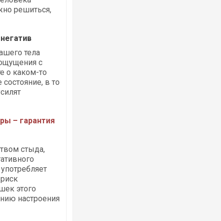
ожно решиться,
 негатив
ашего тела
ощущения с
е о каком-то
 состояние, в то
усилят
ры – гарантия
ством стыда,
гативного
о употребляет
 риск
ашек этого
ению настроения