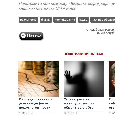
Повідомити про помилку - Виділіть орфографічн
мишею і натисніть Ctrl + Enter
реальность
факты
исследование
наука
научное обьясн
Сподобався матері
ним в соцме
ІНШІ НОВИНИ ПО ТЕМІ
О государственных
Украинцами не
Пор
долгах и дефолте
манипулируют, их
себ
некомпетентности
обманывают. Это
отв
разные вещи –
все
27.04.2019
18.04.2019
01.0