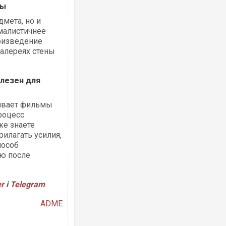
ты
дмета, но и
малистичнее
оизведение
галереях стены
олезен для
ривает фильмы
процесс
же знаете
илагать усилия,
пособ
ию после
er
і
Telegram
ADME