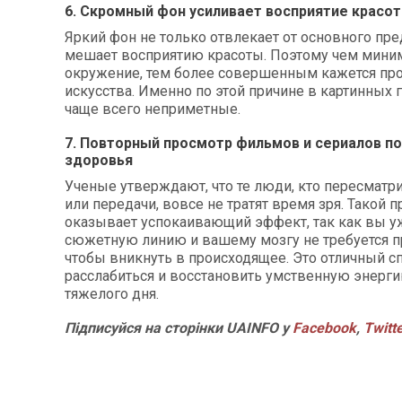
6. Скромный фон усиливает восприятие красо
Яркий фон не только отвлекает от основного пре
мешает восприятию красоты. Поэтому чем мини
окружение, тем более совершенным кажется пр
искусства. Именно по этой причине в картинных 
чаще всего неприметные.
7. Повторный просмотр фильмов и сериалов п
здоровья
Ученые утверждают, что те люди, кто пересмат
или передачи, вовсе не тратят время зря. Такой 
оказывает успокаивающий эффект, так как вы у
сюжетную линию и вашему мозгу не требуется пр
чтобы вникнуть в происходящее. Это отличный с
расслабиться и восстановить умственную энерг
тяжелого дня.
Підписуйся на сторінки UAINFO у
Facebook
,
Twitt