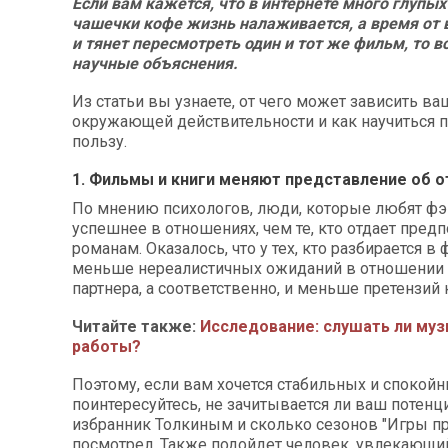
Если вам кажется, что в интернете много глупых
чашечки кофе жизнь налаживается, а время от 
и тянет пересмотреть один и тот же фильм, то в
научные объяснения.
Из статьи вы узнаете, от чего может зависить в
окружающей действительности и как научиться по
пользу.
1. Фильмы и книги меняют представление об 
По мнению психологов, люди, которые любят фэн
успешнее в отношениях, чем те, кто отдает пред
романам. Оказалось, что у тех, кто разбирается в 
меньше нереалистичных ожиданий в отношении 
партнера, а соответственно, и меньше претензий 
Читайте также:
Исследование: слушать ли муз
работы?
Поэтому, если вам хочется стабильных и спокой
поинтересуйтесь, не зачитывается ли ваш потен
избранник Толкиным и сколько сезонов "Игры пр
посмотрел. Также подойдет человек, увлекающий