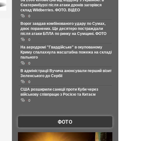
За 2000 кілометрів від кордону з Україною: в
Єкатеринбурзі після атаки дронів загорівся
склад Wildberries. ФОТО. ВІДЕО
0
Ворог завдав комбінованого удару по Сумах,
двоє поранених. Ще десятеро постраждали
після атаки БПЛА по ринку на Сумщині. ФОТО
0
На аеродромі "Гвардійське" в окупованому
Криму спалахнула масштабна пожежа на складі
пального
0
В адміністрації Вучича анонсували перший візит
Зеленського до Сербії
0
США розширили санкції проти Куби через
військову співпрацю з Росією та Китаєм
0
ФОТО