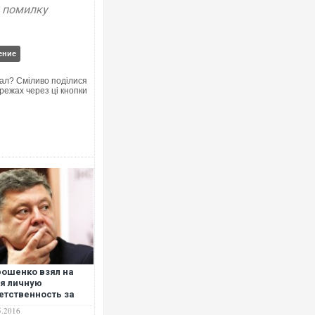
у помилку
ение
ал? Сміливо поділися
режах через ці кнопки
ошенко взял на
я личную
етственность за
, что происходит в
5.2016