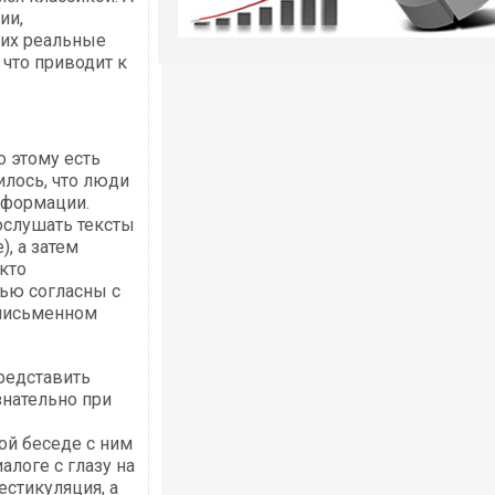
ии,
 их реальные
 что приводит к
о этому есть
илось, что люди
нформации.
ослушать тексты
), а затем
 кто
ью согласны с
 письменном
представить
знательно при
ой беседе с ним
алоге с глазу на
естикуляция, а