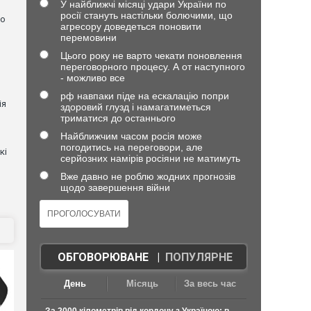
У найближчі місяці удари України по
росії стануть настільки болючими, що
но
агресору доведеться поновити
перемовини
Цього року не варто чекати поновлення
переговорного процесу. А от наступного
- можливо все
рф навпаки піде на ескалацію попри
ія
здоровий глузд і намагатиметься
триматися до останнього
Найближчим часом росія може
погодитись на переговори, але
кі
серйозних намірів росіяни не матимуть
Вже давно не роблю жодних прогнозів
щодо завершення війни
ОБГОВОРЮВАНЕ
|
ПОПУЛЯРНЕ
День
Місяць
За весь час