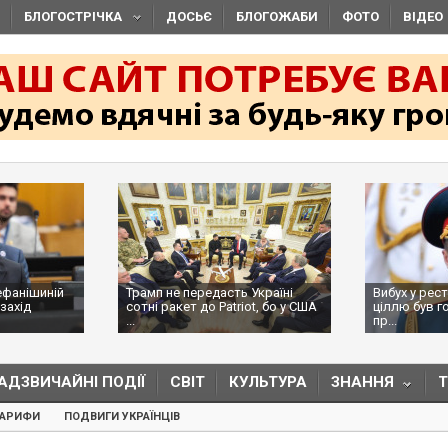
БЛОГОСТРІЧКА
ДОСЬЄ
БЛОГОЖАБИ
ФОТО
ВІДЕО
ефанішиній
Трамп не передасть Україні
Вибух у рес
захід
сотні ракет до Patriot, бо у США
ціллю був г
...
пр...
АДЗВИЧАЙНІ ПОДІЇ
СВІТ
КУЛЬТУРА
ЗНАННЯ
ТАРИФИ
ПОДВИГИ УКРАЇНЦІВ