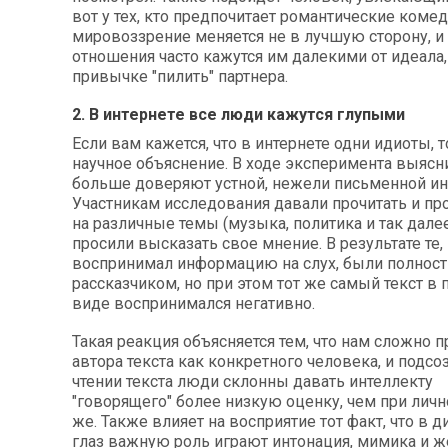
вот у тех, кто предпочитает романтические комед
мировоззрение меняется не в лучшую сторону, и
отношения часто кажутся им далекими от идеала,
привычке "пилить" партнера.
2. В интернете все люди кажутся глупыми
Если вам кажется, что в интернете одни идиоты, т
научное объяснение. В ходе эксперимента выясн
больше доверяют устной, нежели письменной и
Участникам исследования давали прочитать и пр
на различные темы (музыка, политика и так далее
просили высказать свое мнение. В результате те,
воспринимал информацию на слух, были полност
рассказчиком, но при этом тот же самый текст в
виде воспринимался негативно.
Такая реакция объясняется тем, что нам сложно 
автора текста как конкретного человека, и подсо
чтении текста люди склонны давать интеллекту
"говорящего" более низкую оценку, чем при личн
же. Также влияет на восприятие тот факт, что в ди
глаз важную роль играют интонация, мимика и ж