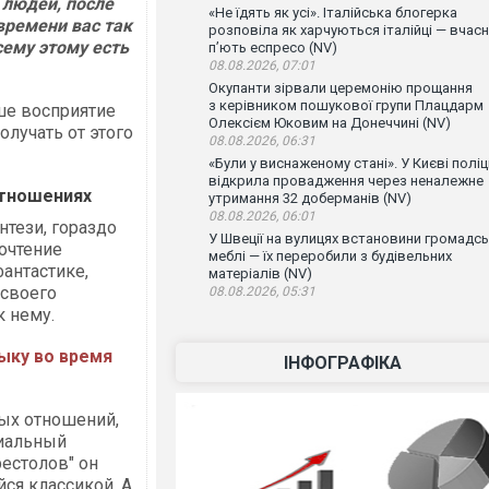
 людей, после
«Не їдять як усі». Італійська блогерка
времени вас так
розповіла як харчуються італійці — вчас
сему этому есть
п’ють еспресо (NV)
08.08.2026, 07:01
Окупанти зірвали церемонію прощання
з керівником пошукової групи Плацдарм
аше восприятие
Олексієм Юковим на Донеччині (NV)
лучать от этого
08.08.2026, 06:31
«Були у виснаженому стані». У Києві поліц
відкрила провадження через неналежне
отношениях
утримання 32 доберманів (NV)
08.08.2026, 06:01
тези, гораздо
У Швеції на вулицях встановини громадсь
почтение
меблі — їх переробили з будівельних
фантастике,
матеріалів (NV)
своего
08.08.2026, 05:31
к нему.
ыку во время
ІНФОГРАФІКА
ных отношений,
циальный
естолов" он
ся классикой. А