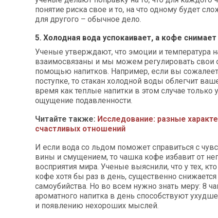
понятие риска свое и то, на что одному будет сл
для другого – обычное дело.
5. Холодная вода успокаивает, а кофе снимает
Ученые утверждают, что эмоции и температура н
взаимосвязаны и мы можем регулировать свои 
помощью напитков. Например, если вы сожалеет
поступке, то стакан холодной воды облегчит ваше
время как теплые напитки в этом случае только 
ощущение подавленности.
Читайте также:
Исследование: разные характе
счастливых отношений
И если вода со льдом поможет справиться с чув
вины и смущением, то чашка кофе избавит от не
восприятия мира. Ученые выяснили, что у тех, кт
кофе хотя бы раз в день, существенно снижается
самоубийства. Но во всем нужно знать меру: 8 ч
ароматного напитка в день способствуют ухудш
и появлению нехороших мыслей.