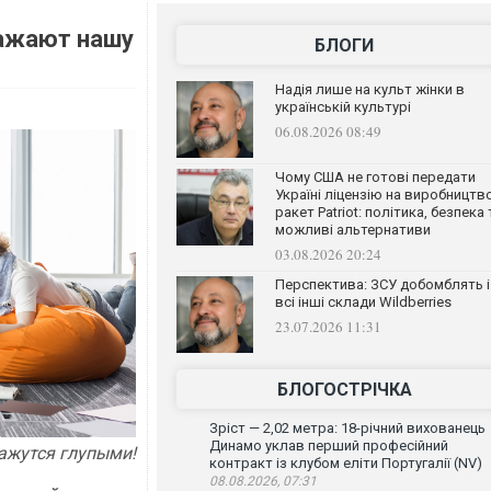
кажают нашу
БЛОГИ
Надія лише на культ жінки в
українській культурі
06.08.2026 08:49
Чому США не готові передати
Україні ліцензію на виробництв
ракет Patriot: політика, безпека 
можливі альтернативи
03.08.2026 20:24
Перспектива: ЗСУ добомблять і
всі інші склади Wildberries
23.07.2026 11:31
БЛОГОСТРІЧКА
Зріст — 2,02 метра: 18-річний вихованець
Динамо уклав перший професійний
кажутся глупыми!
контракт із клубом еліти Португалії (NV)
08.08.2026, 07:31