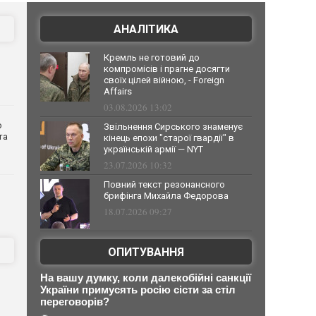
АНАЛІТИКА
Кремль не готовий до
компромісів і прагне досягти
своїх цілей війною, - Foreign
Affairs
03.08.2026 13:02
о
Звільнення Сирського знаменує
та
кінець епохи "старої гвардії" в
українській армії — NYT
23.07.2026 10:32
Повний текст резонансного
брифінга Михайла Федорова
18.07.2026 09:27
ОПИТУВАННЯ
На вашу думку, коли далекобійні санкції
України примусять росію сісти за стіл
переговорів?