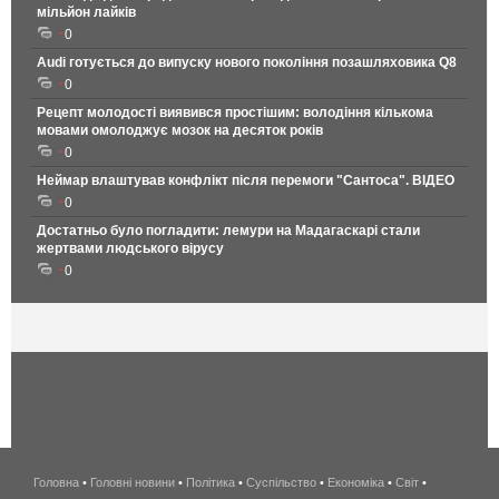
мільйон лайків
0
Audi готується до випуску нового покоління позашляховика Q8
0
Рецепт молодості виявився простішим: володіння кількома
мовами омолоджує мозок на десяток років
0
Неймар влаштував конфлікт після перемоги "Сантоса". ВІДЕО
0
Достатньо було погладити: лемури на Мадагаскарі стали
жертвами людського вірусу
0
Головна
•
Головні новини
•
Політика
•
Суспільство
•
Економіка
беспроводной
•
Світ
•