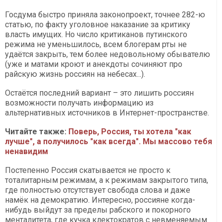
Госдума быстро приняла законопроект, точнее 282-ю
статью, по факту уголовное наказание за критику
власть имущих. Но число критиканов путинского
режима не уменьшилось, всем блогерам рты не
удаётся закрыть, тем более недовольному обывателю
(уже и матами кроют и анекдоты сочиняют про
райскую жизнь россиян на небесах...).
Остаётся последний вариант – это лишить россиян
возможности получать информацию из
альтернативных источников в Интернет-пространстве.
Читайте также:
Поверь, Россия, ты хотела "как
лучше", а получилось "как всегда". Мы массово тебя
ненавидим
Постепенно Россия скатывается не просто к
тоталитарным режимам, а к режимам закрытого типа,
где полностью отсутствует свобода слова и даже
намёк на демократию. Интересно, россияне когда-
нибудь выйдут за пределы рабского и покорного
менталитета, где кучка клектократов с невменяемым