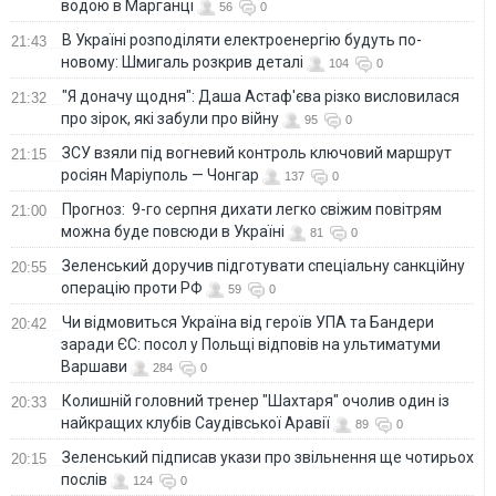
водою в Марганці
56
0
В Україні розподіляти електроенергію будуть по-
21:43
новому: Шмигаль розкрив деталі
104
0
"Я доначу щодня": Даша Астаф'єва різко висловилася
21:32
про зірок, які забули про війну
95
0
ЗСУ взяли під вогневий контроль ключовий маршрут
21:15
росіян Маріуполь — Чонгар
137
0
Прогноз: 9-го серпня дихати легко свіжим повітрям
21:00
можна буде повсюди в Україні
81
0
Зеленський доручив підготувати спеціальну санкційну
20:55
операцію проти РФ
59
0
Чи відмовиться Україна від героїв УПА та Бандери
20:42
заради ЄС: посол у Польщі відповів на ультиматуми
Варшави
284
0
Колишній головний тренер "Шахтаря" очолив один із
20:33
найкращих клубів Саудівської Аравії
89
0
Зеленський підписав укази про звільнення ще чотирьох
20:15
послів
124
0