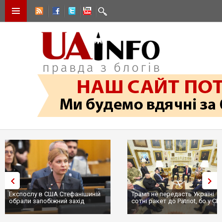
Експослу в США Стефанішиній
Трамп не передасть Україні
обрали запобіжний захід
сотні ракет до Patriot, бо у С
...