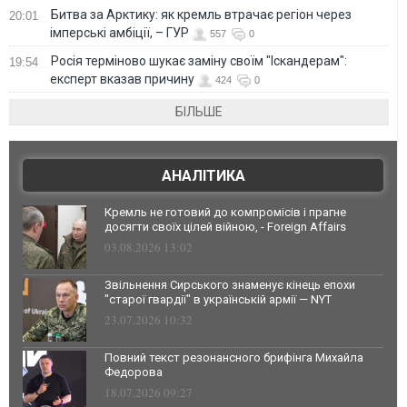
Битва за Арктику: як кремль втрачає регіон через
20:01
імперські амбіції, – ГУР
557
0
Росія терміново шукає заміну своїм "Іскандерам":
19:54
експерт вказав причину
424
0
БІЛЬШЕ
АНАЛІТИКА
Кремль не готовий до компромісів і прагне
досягти своїх цілей війною, - Foreign Affairs
03.08.2026 13:02
Звільнення Сирського знаменує кінець епохи
"старої гвардії" в українській армії — NYT
23.07.2026 10:32
Повний текст резонансного брифінга Михайла
Федорова
18.07.2026 09:27