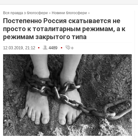
Вся правда з блогосфери
»
Новини блогосфери
»
Постепенно Россия скатывается не
просто к тоталитарным режимам, а к
режимам закрытого типа
•
•
12.03.2019, 21:12
4489
0