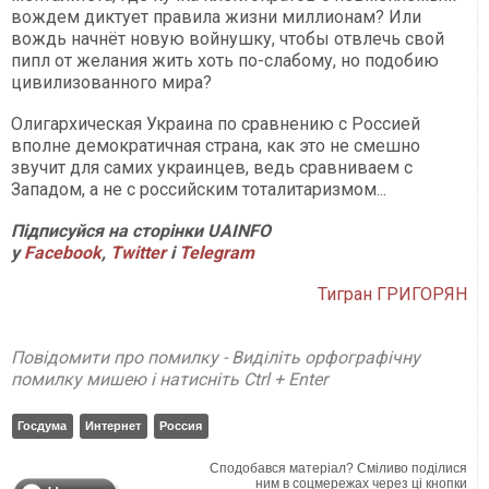
вождем диктует правила жизни миллионам? Или
вождь начнёт новую войнушку, чтобы отвлечь свой
пипл от желания жить хоть по-слабому, но подобию
цивилизованного мира?
Олигархическая Украина по сравнению с Россией
вполне демократичная страна, как это не смешно
звучит для самих украинцев, ведь сравниваем с
Западом, а не с российским тоталитаризмом...
Підписуйся на сторінки UAINFO
у
Facebook
,
Twitter
і
Telegram
Тигран ГРИГОРЯН
Повідомити про помилку - Виділіть орфографічну
помилку мишею і натисніть Ctrl + Enter
Госдума
Интернет
Россия
Сподобався матеріал? Сміливо поділися
ним в соцмережах через ці кнопки