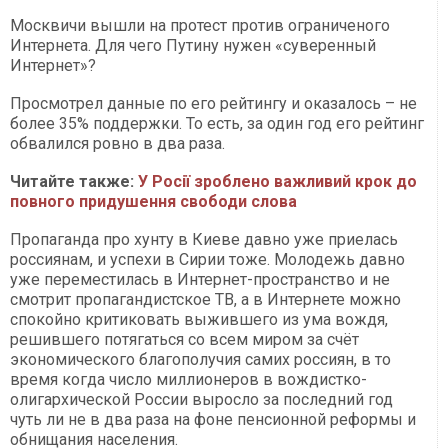
Москвичи вышли на протест против ограниченого
Интернета. Для чего Путину нужен «суверенный
Интернет»?
Просмотрел данные по его рейтингу и оказалось – не
более 35% поддержки. То есть, за один год его рейтинг
обвалился ровно в два раза.
Читайте также:
У Росії зроблено важливий крок до
повного придушення свободи слова
Пропаганда про хунту в Киеве давно уже приелась
россиянам, и успехи в Сирии тоже. Молодежь давно
уже переместилась в Интернет-пространство и не
смотрит пропагандистское ТВ, а в Интернете можно
спокойно критиковать выжившего из ума вождя,
решившего потягаться со всем миром за счёт
экономического благополучия самих россиян, в то
время когда число миллионеров в вождистко-
олигархической России выросло за последний год
чуть ли не в два раза на фоне пенсионной реформы и
обнищания населения.