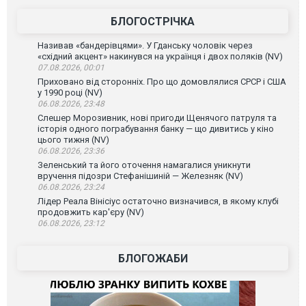
БЛОГОСТРІЧКА
Називав «бандерівцями». У Гданську чоловік через
«східний акцент» накинувся на українця і двох поляків (NV)
07.08.2026, 00:01
Приховано від сторонніх. Про що домовлялися СРСР і США
у 1990 році (NV)
06.08.2026, 23:48
Слешер Морозивник, нові пригоди Щенячого патруля та
історія одного пограбування банку — що дивитись у кіно
цього тижня (NV)
06.08.2026, 23:36
Зеленський та його оточення намагалися уникнути
вручення підозри Стефанішиній — Железняк (NV)
06.08.2026, 23:24
Лідер Реала Вінісіус остаточно визначився, в якому клубі
продовжить кар'єру (NV)
06.08.2026, 23:12
БЛОГОЖАБИ