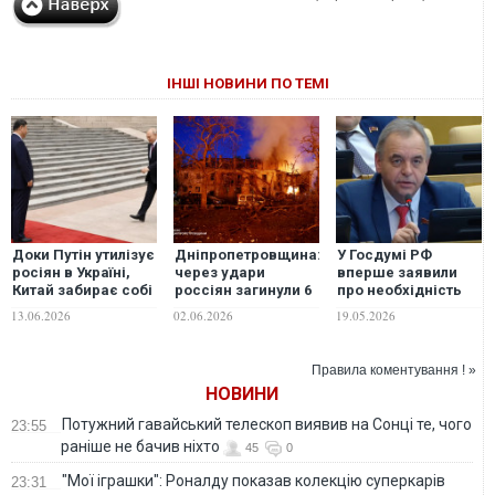
ІНШІ НОВИНИ ПО ТЕМІ
Доки Путін утилізує
Дніпропетровщина:
У Госдумі РФ
росіян в Україні,
через удари
вперше заявили
Китай забирає собі
россіян загинули 6
про необхідність
Далекий Схід без
людей, з них – 1
завершення війни
13.06.2026
02.06.2026
19.05.2026
бою, - The Hill
рятувальник, ще 36
- отримали
поранення
Правила коментування ! »
НОВИНИ
Потужний гавайський телескоп виявив на Сонці те, чого
23:55
раніше не бачив ніхто
45
0
"Мої іграшки": Роналду показав колекцію суперкарів
23:31