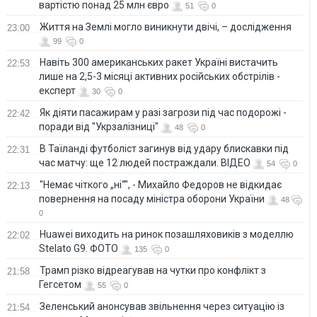
вартістю понад 25 млн євро
51
0
Життя на Землі могло виникнути двічі, – дослідження
23:00
99
0
Навіть 300 американських ракет Україні вистачить
22:53
лише на 2,5-3 місяці активних російських обстрілів -
експерт
30
0
Як діяти пасажирам у разі загрози під час подорожі -
22:42
поради від "Укрзалізниці"
48
0
В Таїланді футболіст загинув від удару блискавки під
22:31
час матчу: ще 12 людей постраждали. ВІДЕО
54
0
"Немає чіткого „ні“", - Михайло Федоров не відкидає
22:13
повернення на посаду міністра оборони України
48
0
Huawei виходить на ринок позашляховиків з моделлю
22:02
Stelato G9. ФОТО
135
0
Трамп різко відреагував на чутки про конфлікт з
21:58
Гегсетом
55
0
Зеленський анонсував звільнення через ситуацію із
21:54