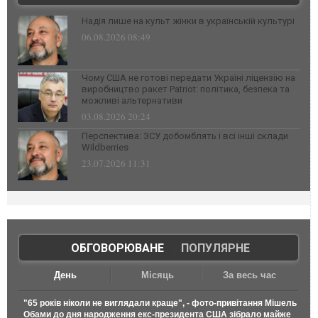
Надія лише на культ жінки в українській культурі
06.08.2026 08:49
Чому США не готові передати Україні ліцензію на
виробництво ракет Patriot: політика, безпека та
можливі альтернативи
03.08.2026 20:24
Перспектива: ЗСУ добомблять і всі інші склади
Wildberries
23.07.2026 11:31
ОБГОВОРЮВАНЕ
|
ПОПУЛЯРНЕ
День
Місяць
За весь час
"65 років ніколи не виглядали краще", - фото-привітання Мішель
Обами до дня народження екс-президента США зібрало майже