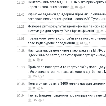
Пентагон вимагає від ВПК США різко прискорити
12:13
через виснаження запасів
18
0
РФ може вдатися до ядерної зброї, якщо опинит
11:49
загрозою виживання країни, - лава МЗС Туреччи
Як перевірити результат ідентифікації пенсіонер
11:25
інструкцію для сервісу "Моя ідентифікація"
80
Трамп хоче Гренландії: пов'язана з його оточенн
11:01
везе туди бурове обладнання
82
0
Наслідки масованої нічної атаки ракет та БПЛА: 
10:38
Одеси зникло світло, електротранспорт зупинено,
47
0
Приїхав за паспортом та квартирою": у полон до 
10:13
військових потрапив тезка зіркового футболіста
269
0
Пентагон витратить $400 млн на лазерні системи
09:48
31
0
Гантер Байден повідомив про погіршення стану
09:24
145
0