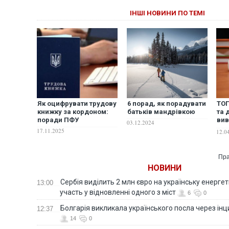
ІНШІ НОВИНИ ПО ТЕМІ
Як оцифрувати трудову
6 порад, як порадувати
ТОП
книжку за кордоном:
батьків мандрівкою
та 
поради ПФУ
вив
03.12.2024
мов
17.11.2025
12.0
абі
бат
Пра
НОВИНИ
Сербія виділить 2 млн євро на українську енергет
13:00
участь у відновленні одного з міст
6
0
Болгарія викликала українського посла через ін
12:37
14
0