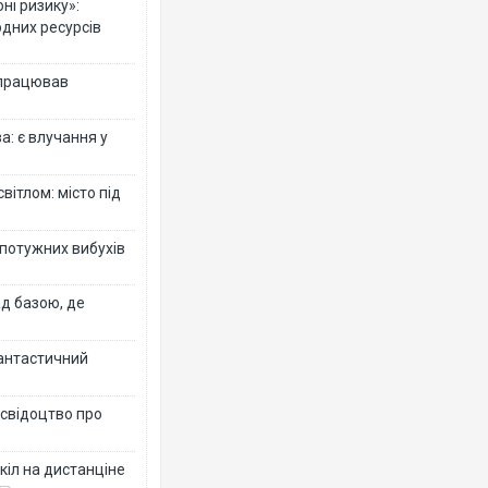
ні ризику»:
одних ресурсів
 працював
: є влучання у
вітлом: місто під
 потужних вибухів
ад базою, де
фантастичний
 свідоцтво про
кіл на дистанціне