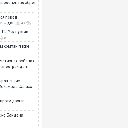
 виробництво зброї
ься перед
ни Фідан
48
0
а: ПФУ запустив
0
ям компанія вже
у чотирьох районах
 є постраждалі
українських
 Мохамеда Салаха
 проти дронів
 Джо Байдена