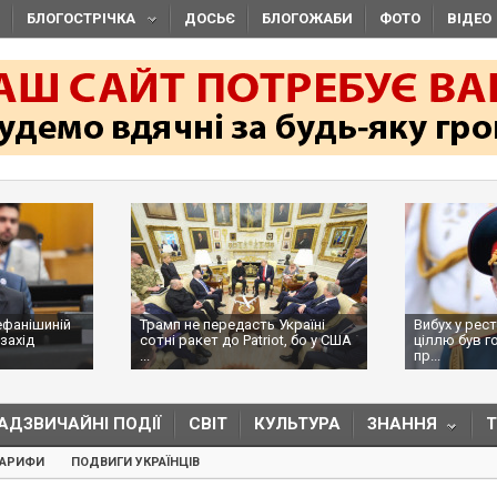
БЛОГОСТРІЧКА
ДОСЬЄ
БЛОГОЖАБИ
ФОТО
ВІДЕО
ефанішиній
Трамп не передасть Україні
Вибух у рес
захід
сотні ракет до Patriot, бо у США
ціллю був г
...
пр...
АДЗВИЧАЙНІ ПОДІЇ
СВІТ
КУЛЬТУРА
ЗНАННЯ
ТАРИФИ
ПОДВИГИ УКРАЇНЦІВ