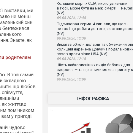
Колишній морпіх США, якого ув’язнили
в Росії, може бути на межі смерті — Reuter
ої виставки, ми
(NV)
ривало не менш
09.08.2026, 12:45
, маленький син
Підсилювач керма. 4 сигнали, що щось
о бентежився
не так і що робити до того, як стане доро
(NV)
маленького
09.08.2026, 12:30
ня. Знаєте, як
Вимагає 50 млн доларів та обмеження опі
колишня наречена Дончича подала нови
позов проти зірки НБА (NV)
ли родителям
09.08.2026, 12:15
Шість найкорисніших видів бобових для
здоров’я — та що з ними можна приготув
ю. В той самий
(NV)
09.08.2026, 12:00
ти складною
снити, що любов
 співчуття,
олишніми
ІНФОГРАФІКА
 як життєво
йним помічником
 вам у пригоді.
раніч чудово