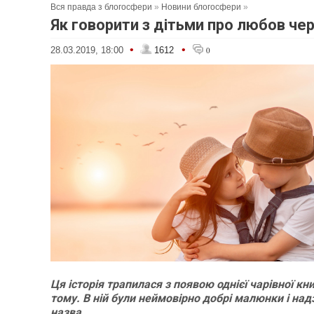
Вся правда з блогосфери
»
Новини блогосфери
»
Як говорити з дітьми про любов че
•
•
28.03.2019, 18:00
1612
0
Ця історія трапилася з появою однієї чарівної кн
тому. В ній були неймовірно добрі малюнки і на
назва.