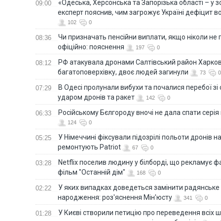
«Одеська, Херсонська та Запорізька області – у зо
09:00
експерт пояснив, чим загрожує Україні дефіцит в
102
0
Чи призначать пенсійни виплати, якщо ніколи не
08:36
офіційно: пояснення
197
0
РФ атакувала дронами Салтівський район Харкова
08:12
багатоповерхівку, двоє людей загинули
73
0
В Одесі пролунали вибухи та почалися перебої зі с
07:29
ударом дронів та ракет
142
0
Російському Бєлгороду вночі не дала спати серія
06:33
124
0
У Німеччині фіксували підозрілі польоти дронів н
05:25
ремонтують Patriot
67
0
Netflix поселив людину у білборді, що рекламує 
03:28
фільм "Останній дім"
168
0
У яких випадках доведеться замінити радянське
02:22
народження: роз'яснення Мін'юсту
341
0
У Києві створили петицію про переведення всіх ш
01:28