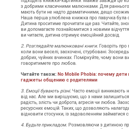
підходять книжки-картинки. Майже завжди це кор
з добрими класичними малюнками. Для раннього в
мають бути не надто драматичними, дещо схожим
Наша перша улюблена книжка про павучка була с
Дитина проситиме прочитати ще раз. Читайте, знов
ви допомагаєте познайомитися з новими відчутт
ви читаєте, дитина отримує емоційний досвід.
2. Розглядайте малюнковані книги.
Говоріть про 
коли вони веселі, заохочені, стурбовані. Зосередь
добрих, чуйних вчинках. Поміркуйте, чому вони в
говоритимете про любов.
Читайте також:
No Mobile Phobia: почему дет
гаджеты общению с родителями
3. Емоції бувають різні.
Часто емоції виникають 
від нас. Але ми вирішуємо, що з нами залишиться
радість, злість чи доброта, агресія чи любов. Зао
ресурсних емоцій. Таких, що дозволяють налагоди
відновити стосунки, із задоволенням займатися 
4. Будьте прикладом.
Розмовляючи з дитиною пр