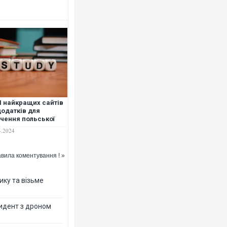
 найкращих сайтів
додатків для
чення польської
и 2024: поради
4.2024
турієнтам та
ькам
вила коментування ! »
ику та візьме
цидент з дроном