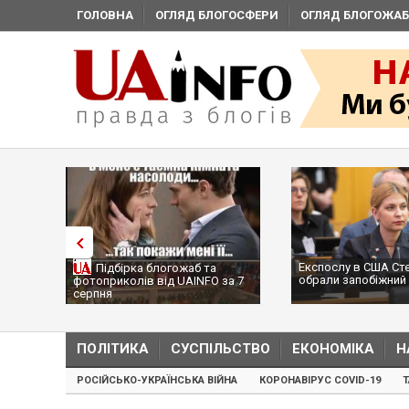
ГОЛОВНА
ОГЛЯД БЛОГОСФЕРИ
ОГЛЯД БЛОГОЖАБ
Експослу в США Ст
Підбірка блогожаб та
обрали запобіжний 
фотоприколів від UAINFO за 7
серпня
ПОЛІТИКА
СУСПІЛЬСТВО
ЕКОНОМІКА
Н
РОСІЙСЬКО-УКРАЇНСЬКА ВІЙНА
КОРОНАВІРУС COVID-19