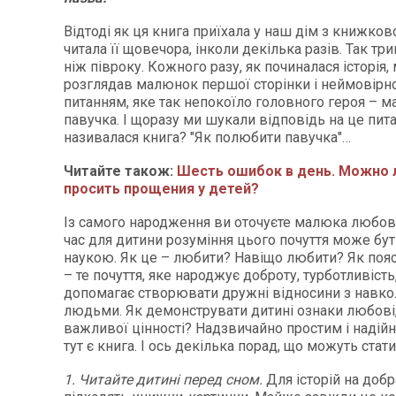
Відтоді як ця книга приїхала у наш дім з книжков
читала її щовечора, інколи декілька разів. Так т
ніж півроку. Кожного разу, як починалася історія
розглядав малюнок першої сторінки і неймовірн
питанням, яке так непокоїло головного героя – 
павучка. І щоразу ми шукали відповідь на це питан
називалася книга? "Як полюбити павучка"…
Читайте також:
Шесть ошибок в день. Можно 
просить прощения у детей?
Із самого народження ви оточуєте малюка любов’
час для дитини розуміння цього почуття може бу
наукою. Як це – любити? Навіщо любити? Як поя
– те почуття, яке народжує доброту, турботливість,
допомагає створювати дружні відносини з навк
людьми. Як демонструвати дитині ознаки любові,
важливої цінності? Надзвичайно простим і наді
тут є книга. І ось декілька порад, що можуть стати
1. Читайте дитині перед сном.
Для історій на доб