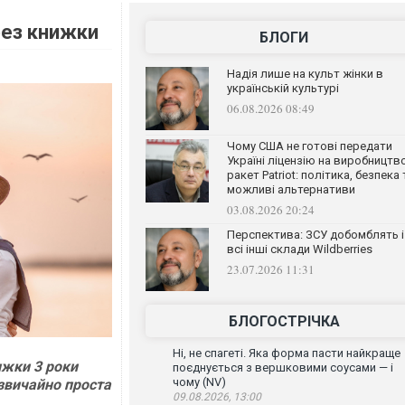
рез книжки
БЛОГИ
Надія лише на культ жінки в
українській культурі
06.08.2026 08:49
Чому США не готові передати
Україні ліцензію на виробництв
ракет Patriot: політика, безпека 
можливі альтернативи
03.08.2026 20:24
Перспектива: ЗСУ добомблять і
всі інші склади Wildberries
23.07.2026 11:31
БЛОГОСТРІЧКА
Ні, не спагеті. Яка форма пасти найкраще
ижки 3 роки
поєднується з вершковими соусами — і
чому (NV)
дзвичайно проста
09.08.2026, 13:00