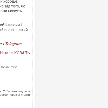
 й хороше.
 від того, як
вони можуть
 обіймаючи і
Ворог завдав комбінованого удару по
й зв’язок, який
двоє поранених. Ще десятеро постр
після атаки БПЛА по ринку на Сумщині
er
і
Telegram
Наталія КОВАЛЬ
у помилку
ал? Сміливо поділися
Приїхав за паспортом та квартирою":
режах через ці кнопки
до українських військових потрапив т
зіркового футболіста Мохамеда Сала