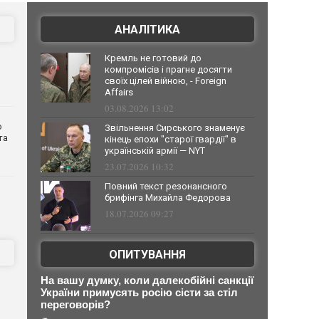
АНАЛІТИКА
Кремль не готовий до
компромісів і прагне досягти
своїх цілей війною, - Foreign
Affairs
03.08.2026 13:02
о
Звільнення Сирського знаменує
та
кінець епохи "старої гвардії" в
українській армії — NYT
23.07.2026 10:32
Повний текст резонансного
брифінга Михайла Федорова
18.07.2026 09:27
ОПИТУВАННЯ
На вашу думку, коли далекобійні санкції
України примусять росію сісти за стіл
переговорів?