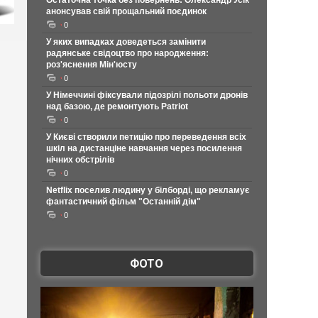
Остаточна точка без повернень: Олександр Усік
анонсував свій прощальний поєдинок
0
У яких випадках доведеться замінити
радянське свідоцтво про народження:
роз'яснення Мін'юсту
0
У Німеччині фіксували підозрілі польоти дронів
над базою, де ремонтують Patriot
0
У Києві створили петицію про переведення всіх
шкіл на дистанціне навчання через посилення
нічних обстрілів
0
Netflix поселив людину у білборді, що рекламує
фантастичний фільм "Останній дім"
0
ФОТО