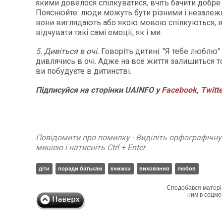
якими довелося спілкуватися, вчіть бачити добре
Пояснюйте: люди можуть бути різними і незалежно
вони виглядають або якою мовою спілкуються, 
відчувати такі самі емоції, як і ми.
5. Дивіться в очі.
Говоріть дитині: "Я тебе люблю"
дивлячись в очі. Адже на все життя залишиться то
ви побудуєте в дитинстві.
Підписуйся на сторінки UAINFO у
Facebook
,
Twitt
Повідомити про помилку - Виділіть орфографічн
мишею і натисніть Ctrl + Enter
діти
поради батькам
книжки
виховання
любов
Сподобався матері
ним в соцме