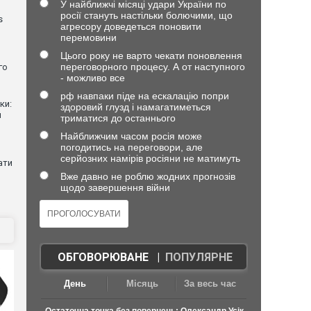
У найближчі місяці удари України по
росії стануть настільки болючими, що
s
агресору доведеться поновити
перемовини
Цього року не варто чекати поновлення
переговорного процесу. А от наступного
го
- можливо все
рф навпаки піде на ескалацію попри
ки:
здоровий глузд і намагатиметься
й
триматися до останнього
Найближчим часом росія може
погодитись на переговори, але
серйозних намірів росіяни не матимуть
ати
Вже давно не роблю жодних прогнозів
щодо завершення війни
ОБГОВОРЮВАНЕ
|
ПОПУЛЯРНЕ
День
Місяць
За весь час