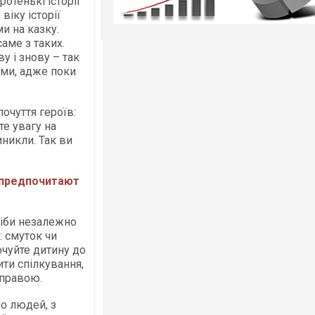
отенькі історії
іку історії
и на казку.
аме з таких.
у і знову – так
ями, адже поки
почуття героїв:
те увагу на
иникли. Так ви
и предпочитают
ніби незалежно
: смуток чи
хочуйте дитину до
ти спілкування,
справою.
о людей, з