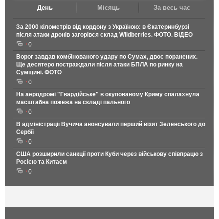
День
Місяць
За весь час
За 2000 кілометрів від кордону з Україною: в Єкатеринбурзі
після атаки дронів загорівся склад Wildberries. ФОТО. ВІДЕО
0
Ворог завдав комбінованого удару по Сумах, двоє поранених.
Ще десятеро постраждали після атаки БПЛА по ринку на
Сумщині. ФОТО
0
На аеродромі "Гвардійське" в окупованому Криму спалахнула
масштабна пожежа на складі пального
0
В адміністрації Вучича анонсували перший візит Зеленського до
Сербії
0
США розширили санкції проти Куби через військову співпрацю з
Росією та Китаєм
0