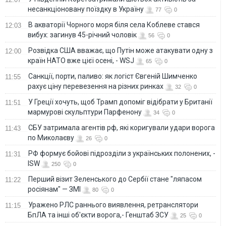
несанкціоновану поїздку в Україну
77
0
В акваторії Чорного моря біля села Коблеве стався
12:03
вибух: загинув 45-річний чоловік
56
0
Розвідка США вважає, що Путін може атакувати одну з
12:00
країн НАТО вже цієї осені, - WSJ
65
0
Санкції, порти, паливо: як логіст Євгеній Шимченко
11:55
рахує ціну перевезення на різних ринках
32
0
У Греції хочуть, щоб Трамп допоміг відібрати у Британії
11:51
мармурові скульптури Парфенону
34
0
СБУ затримала агентів рф, які коригували удари ворога
11:43
по Миколаєву
26
0
РФ формує бойові підрозділи з українських полонених, -
11:31
ISW
250
0
Перший візит Зеленського до Сербії стане "ляпасом
11:22
росіянам" — ЗМІ
80
0
Уражено РЛС раннього виявлення, ретранслятори
11:15
БпЛА та інші об'єкти ворога,- Генштаб ЗСУ
25
0