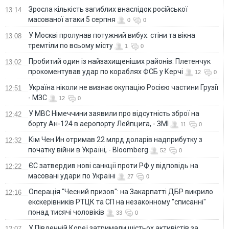
Зросла кількість загиблих внаслідок російської
13:14
масованої атаки 5 серпня
0
0
У Москві пролунав потужний вибух: стіни та вікна
13:08
тремтіли по всьому місту
1
0
Пробитий один із найзахищеніших районів: Плетенчук
13:02
прокоментував удар по кораблях ФСБ у Керчі
12
0
Україна ніколи не визнає окупацію Росією частини Грузії
12:51
- МЗС
12
0
У МВС Німеччини заявили про відсутність зброї на
12:42
борту Ан-124 в аеропорту Лейпцига, - ЗМІ
11
0
Кім Чен Ин отримав 22 млрд доларів надприбутку з
12:32
початку війни в Україні, - Bloomberg
52
0
ЄС затвердив нові санкції проти РФ у відповідь на
12:22
масовані удари по Україні
27
0
Операція "Чесний призов": на Закарпатті ДБР викрило
12:16
екскерівників РТЦК та СП на незаконному "списанні"
понад тисячі чоловіків
33
0
У Південній Кореї затримали шістьох активістів за
12:07