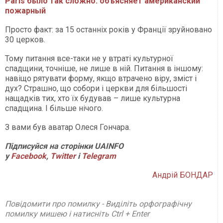
Paris было так сложно: объясняет американский
пожарный
Просто факт: за 15 останніх років у Франції зруйновано
30 церков.
Тому питання все-таки не у втраті культурної
спадщини, точніше, не лише в ній. Питання в іншому:
навіщо рятувати форму, якщо втрачено віру, зміст і
дух? Страшно, що собори і церкви для більшості
нащадків тих, хто їх будував – лише культурна
спадщина. І більше нічого.
З вами був аватар Олеся Гончара.
П
ідписуйся на сторінки
UAINFO
у
Facebook
,
Twitter
і
Telegram
Андрій БОНДАР
Повідомити про помилку - Виділіть орфографічну
помилку мишею і натисніть Ctrl + Enter