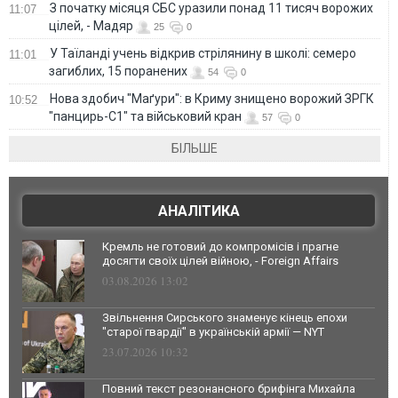
З початку місяця СБС уразили понад 11 тисяч ворожих
11:07
цілей, - Мадяр
25
0
У Таїланді учень відкрив стрілянину в школі: семеро
11:01
загиблих, 15 поранених
54
0
Нова здобич "Маґури": в Криму знищено ворожий ЗРГК
10:52
"панцирь-С1" та військовий кран
57
0
БІЛЬШЕ
АНАЛІТИКА
Кремль не готовий до компромісів і прагне
досягти своїх цілей війною, - Foreign Affairs
03.08.2026 13:02
Звільнення Сирського знаменує кінець епохи
"старої гвардії" в українській армії — NYT
23.07.2026 10:32
Повний текст резонансного брифінга Михайла