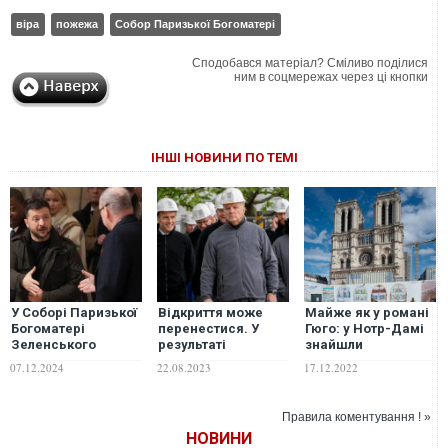
віра
пожежа
Собор Паризької Богоматері
Сподобався матеріал? Сміливо поділися
ним в соцмережах через ці кнопки
ІНШІ НОВИНИ ПО ТЕМІ
У Соборі Паризької
Відкриття може
Майже як у романі
Богоматері
перенестися. У
Гюго: у Нотр-Дамі
Зеленського
результаті
знайшли
зустріли оплесками
нещасного
саркофаги
07.12.2024
22.08.2023
17.12.2022
випадку загинув
молодого
куратор відбудови
дворянина та
Нотр-Даму
літнього
Правила коментування ! »
священника
НОВИНИ