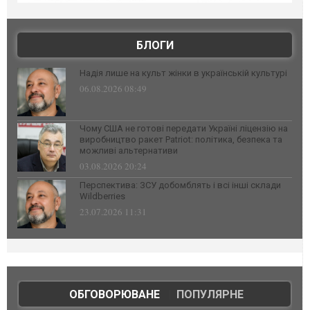
БЛОГИ
Надія лише на культ жінки в українській культурі
06.08.2026 08:49
Чому США не готові передати Україні ліцензію на
виробництво ракет Patriot: політика, безпека та
можливі альтернативи
03.08.2026 20:24
Перспектива: ЗСУ добомблять і всі інші склади
Wildberries
23.07.2026 11:31
ОБГОВОРЮВАНЕ
|
ПОПУЛЯРНЕ