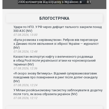
країною: в
В Таїланді футболіст загинув від удару
Топпосадов
агорівся
блискавки під час матчу: ще 12 людей
підозру
постраждали. ВІДЕО
БЛОГОСТРІЧКА
Удари по НПЗ. У РФ через дефіцит пального закрили понад
300 АЗС (NV)
07.08.2026, 13:00
«Була розмова з керівництвом». Ребров вів переговори
з Динамо після звільнення зі збірної України — журналіст
(NV)
07.08.2026, 12:48
Казахстан експортує нафту з величезного родовища
в обхід Росії після української атаки на чорноморський
термінал (NV)
07.08.2026, 12:36
«Я скоро знову битимусь». Відомий суперважковаговик
повідомив про повернення в ринг після допінг-скандалу
(NV)
07.08.2026, 12:24
У Мілані російськомовну таксистку заблокували в додатку
після того, як вона образила українок (NV)
07.08.2026, 12:12