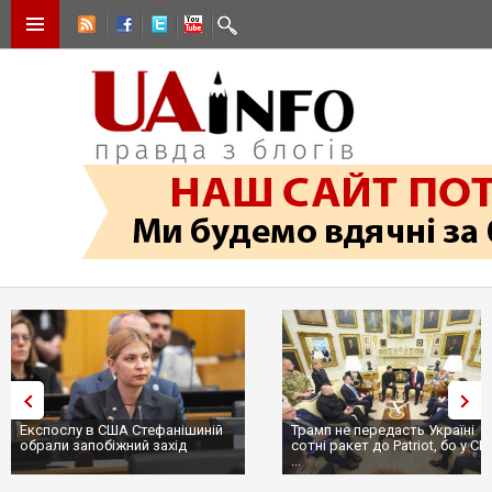
Експослу в США Стефанішиній
Трамп не передасть Україні
обрали запобіжний захід
сотні ракет до Patriot, бо у С
...