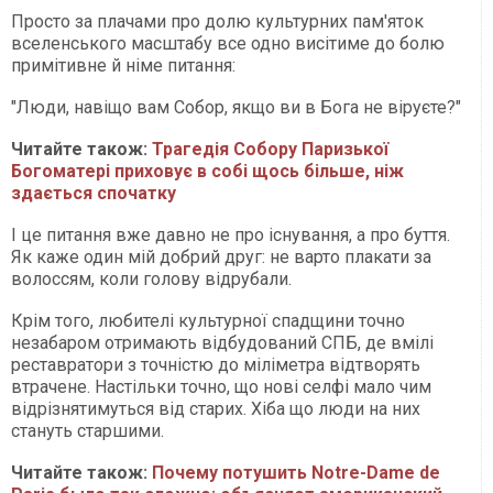
Просто за плачами про долю культурних пам'яток
вселенського масштабу все одно висітиме до болю
примітивне й німе питання:
"Люди, навіщо вам Собор, якщо ви в Бога не віруєте?"
Читайте також:
Трагедія Собору Паризької
Богоматері приховує в собі щось більше, ніж
здається спочатку
І це питання вже давно не про існування, а про буття.
Як каже один мій добрий друг: не варто плакати за
волоссям, коли голову відрубали.
Крім того, любителі культурної спадщини точно
незабаром отримають відбудований СПБ, де вмілі
реставратори з точністю до міліметра відтворять
втрачене. Настільки точно, що нові селфі мало чим
відрізнятимуться від старих. Хіба що люди на них
стануть старшими.
Читайте також:
Почему потушить Notre-Dame de