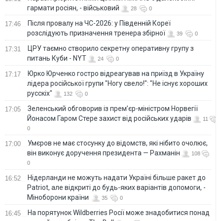
гармати росіян, - військовий
28
0
Після провалу на ЧС-2026: у Південній Кореї
17:46
розслідують призначення тренера збірної
39
0
ЦРУ таємно створило секретну оперативну групу з
17:31
питань Куби - NYT
24
0
Юрко Юрченко гостро відреагував на приїзд в Україну
17:17
лідера російської групи "Ногу свело!": "Не існує хороших
русскіх"
132
0
Зеленський обговорив із прем’єр-міністром Норвегії
17:05
Йонасом Гаром Стере захист від російських ударів
11
0
Умєров не має стосунку до відомств, які нібито очолює,
17:00
він виконує доручення президента — Рахманін
108
0
Нідерланди не можуть надати Україні більше ракет до
16:52
Patriot, але відкриті до будь-яких варіантів допомоги, -
Міноборони країни
35
0
На порятунок Wildberries Росії може знадобитися понад
16:45