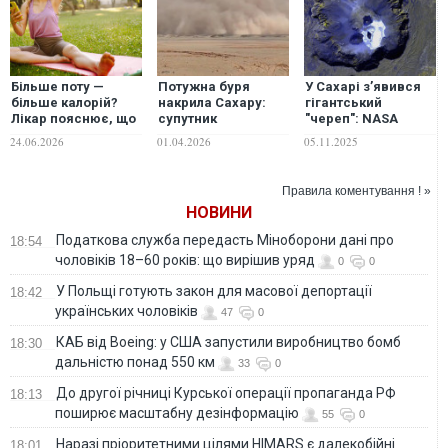
Більше поту —
Потужна буря
У Сахарі з’явився
більше калорій?
накрила Сахару:
гігантський
Лікар пояснює, що
супутник
"череп": NASA
насправді
зафіксував стіну
показало моторошне
24.06.2026
01.04.2026
05.11.2025
відбувається, коли
пилу на 2000 км.
обличчя
ми тренуємося в
ВІДЕО
спеку
Правила коментування ! »
НОВИНИ
Податкова служба передасть Міноборони дані про
18:54
чоловіків 18–60 років: що вирішив уряд
0
0
У Польщі готують закон для масової депортації
18:42
українських чоловіків
47
0
КАБ від Boeing: у США запустили виробництво бомб
18:30
дальністю понад 550 км
33
0
До другої річниці Курської операції пропаганда РФ
18:13
поширює масштабну дезінформацію
55
0
Наразі пріоритетними цілями HIMARS є далекобійні
18:01