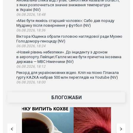
Аномальна спека відступає. Синоптики назвали області,
з яких розпочнеться значне зниження температури
в Україні (NV)
06.08.2026, 18:48
«Має бути якийсь старший чоловік»: Сабо дав пораду
Мудрику після повернення у футбол (NV)
06.08.2026, 18:36
Віктора Ющенка обрали головою наглядової ради Музею
Голодомору-геноциду (NV)
06.08.2026, 18:24
«Новий рівень небезпеки». До інциденту з дроном
в аеропорту Лейпциг/Галле може бути причетна іноземна
держава — МВС Німеччини (NV)
06.08.2026, 18:12
Рекорд для україномовних відео. Кліп на пісню Плакала
гурту KAZKA набрав 500 млн переглядів на Youtube (NV)
06.08.2026, 18:00
БЛОГОЖАБИ