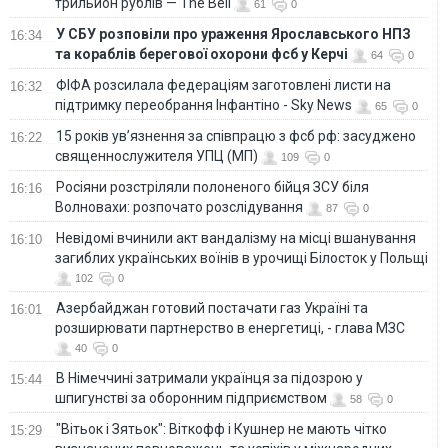
трильйон рублів — The Bell
61
0
У СБУ розповіли про ураження Ярославського НПЗ
16:34
та кораблів берегової охорони фсб у Керчі
64
0
ФІФА розсилала федераціям заготовлені листи на
16:32
підтримку переобрання Інфантіно - Sky News
65
0
15 років ув’язнення за співпрацю з фсб рф: засуджено
16:22
священнослужителя УПЦ (МП)
109
0
Росіяни розстріляли полоненого бійця ЗСУ біля
16:16
Волновахи: розпочато розслідування
87
0
Невідомі вчинили акт вандалізму на місці вшанування
16:10
загиблих українських воїнів в урочищі Білосток у Польщі
102
0
Азербайджан готовий постачати газ Україні та
16:01
розширювати партнерство в енергетиці, - глава МЗС
40
0
В Німеччині затримали українця за підозрою у
15:44
шпигунстві за оборонним підприємством
58
0
"Вітьок і Зятьок": Віткофф і Кушнер не мають чітко
15:29