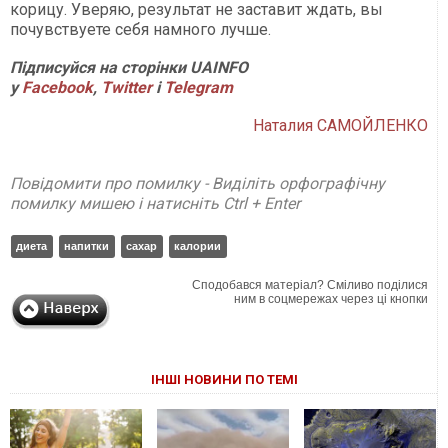
корицу. Уверяю, результат не заставит ждать, вы
почувствуете себя намного лучше.
Підписуйся на сторінки
UAINFO
у
Facebook
,
Twitter
і
Telegram
Наталия САМОЙЛЕНКО
Повідомити про помилку - Виділіть орфографічну
помилку мишею і натисніть Ctrl + Enter
диета
напитки
сахар
калории
Сподобався матеріал? Сміливо поділися
ним в соцмережах через ці кнопки
ІНШІ НОВИНИ ПО ТЕМІ