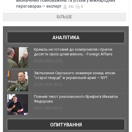
визначених повноважень та успіхів у міжнародних
переговорах — експерт
141
0
БІЛЬШЕ
АНАЛІТИКА
Кремль не готовий до компромісів і прагне
досягти своїх цілей війною, - Foreign Affairs
03.08.2026 13:02
Звільнення Сирського знаменує кінець епохи
"старої гвардії" в українській армії — NYT
23.07.2026 10:32
Повний текст резонансного брифінга Михайла
Федорова
18.07.2026 09:27
ОПИТУВАННЯ