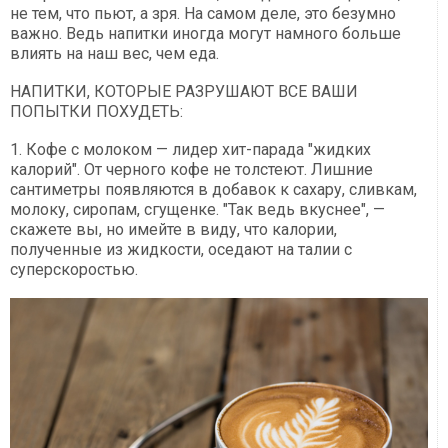
не тем, что пьют, а зря. На самом деле, это безумно
важно. Ведь напитки иногда могут намного больше
влиять на наш вес, чем еда.
НАПИТКИ, КОТОРЫЕ РАЗРУШАЮТ ВСЕ ВАШИ
ПОПЫТКИ ПОХУДЕТЬ:
1. Кофе с молоком — лидер хит-парада "жидких
калорий". От черного кофе не толстеют. Лишние
сантиметры появляются в добавок к сахару, сливкам,
молоку, сиропам, сгущенке. "Так ведь вкуснее", —
скажете вы, но имейте в виду, что калории,
полученные из жидкости, оседают на талии с
суперскоростью.