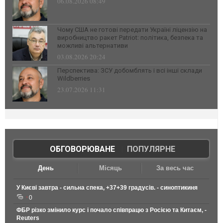
06.08.2026 08:49
Чому США не готові передати Україні ліцензію на
виробництво ракет Patriot: політика, безпека та
можливі альтернативи
03.08.2026 20:24
Перспектива: ЗСУ добомблять і всі інші склади
Wildberries
23.07.2026 11:31
ОБГОВОРЮВАНЕ
|
ПОПУЛЯРНЕ
День
Місяць
За весь час
У Києві завтра - сильна спека, +37+39 градусів. - синоптикиня
0
ФБР різко змінило курс і почало співпрацю з Росією та Китаєм, -
Reuters