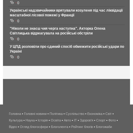
0
Українські надзвичайники врятували козуленя під час ліквідації
масштабної лісової пожежі у Франції
0
"Ніколи не знаєш чия черга наступна". Акторка Олена
Світлицька відреагувала на російські обстріли
0
У ЦПД розповіли про єдиний спосіб обмежити російські удари по
Україні
0
Головна
•
Головні новини
•
Політика
•
Суспільство
•
Економіка
беспроводной
•
Світ
•
Культура
•
Наука
•
Історія
•
Освіта
•
Авто
•
IT
•
Здоров'я
интернет
•
Спорт
•
Фото
•
Відео
•
Огляд блогосфери
•
Блоголента
•
Рейтинг блогів
киев
•
Блогожаби