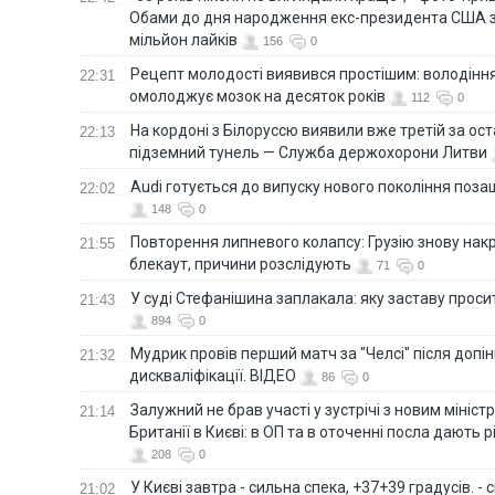
Обами до дня народження екс-президента США 
мільйон лайків
156
0
Рецепт молодості виявився простішим: володінн
22:31
омолоджує мозок на десяток років
112
0
На кордоні з Білоруссю виявили вже третій за ост
22:13
підземний тунель — Служба держохорони Литви
Audi готується до випуску нового покоління поз
22:02
148
0
Повторення липневого колапсу: Грузію знову нак
21:55
блекаут, причини розслідують
71
0
У суді Стефанішина заплакала: яку заставу прос
21:43
894
0
Мудрик провів перший матч за "Челсі" після допін
21:32
дискваліфікації. ВІДЕО
86
0
Залужний не брав участі у зустрічі з новим мініс
21:14
Британії в Києві: в ОП та в оточенні посла дають 
208
0
У Києві завтра - сильна спека, +37+39 градусів. -
21:02