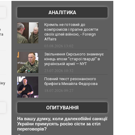
АНАЛІТИКА
Кремль не готовий до
о
компромісів і прагне досягти
та
своїх цілей війною, - Foreign
Affairs
03.08.2026 13:02
Звільнення Сирського знаменує
кінець епохи "старої гвардії" в
українській армії — NYT
23.07.2026 10:32
Повний текст резонансного
іку
брифінга Михайла Федорова
18.07.2026 09:27
ОПИТУВАННЯ
в
На вашу думку, коли далекобійні санкції
України примусять росію сісти за стіл
переговорів?