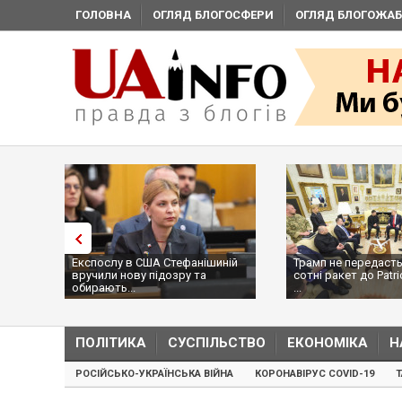
ГОЛОВНА
ОГЛЯД БЛОГОСФЕРИ
ОГЛЯД БЛОГОЖАБ
Експослу в США Стефанішиній
Трамп не передасть
вручили нову підозру та
сотні ракет до Patri
обирають...
...
ПОЛІТИКА
СУСПІЛЬСТВО
ЕКОНОМІКА
Н
РОСІЙСЬКО-УКРАЇНСЬКА ВІЙНА
КОРОНАВІРУС COVID-19