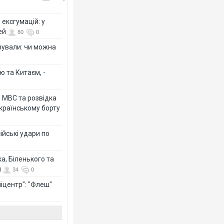
ексгумацій: у
ей
80
0
ізували: чи можна
ю та Китаєм, -
о МВС та розвідка
країнському борту
ійські удари по
а, Біленького та
й
34
0
іцентр": "Флеш"