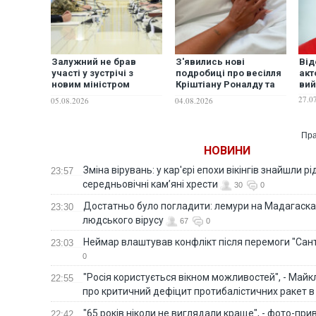
Залужний не брав
З'явились нові
Від
участі у зустрічі з
подробиці про весілля
акт
новим міністром
Кріштіану Роналду та
вий
оборони Британії в
Джорджини Родрігес
27.0
05.08.2026
04.08.2026
Києві: в ОП та в
оточенні посла дають
різні пояснення
Пра
НОВИНИ
Зміна вірувань: у кар'єрі епохи вікінгів знайшли рід
23:57
середньовічні кам’яні хрести
30
0
Достатньо було погладити: лемури на Мадагаска
23:30
людського вірусу
67
0
Неймар влаштував конфлікт після перемоги "Сан
23:03
0
"Росія користується вікном можливостей", - Майк
22:55
про критичний дефіцит протибалістичних ракет в 
"65 років ніколи не виглядали краще", - фото-пр
22:42