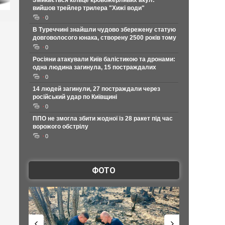
Змикається кільце кровожерливих акул:
вийшов трейлер трилера "Хижі води"
0
В Туреччині знайшли чудово збережену статую
довговолосого юнака, створену 2500 років тому
0
Росіяни атакували Київ балістикою та дронами:
одна людина загинула, 15 постраждалих
0
14 людей загинули, 27 постраждали через
російський удар по Київщині
0
ППО не змогла збити жодної із 28 ракет під час
ворожого обстрілу
0
ФОТО