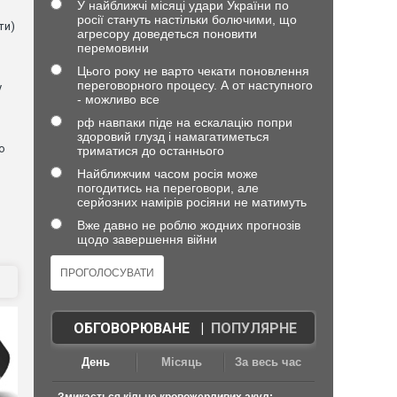
У найближчі місяці удари України по
росії стануть настільки болючими, що
ти)
агресору доведеться поновити
перемовини
Цього року не варто чекати поновлення
переговорного процесу. А от наступного
у
- можливо все
рф навпаки піде на ескалацію попри
здоровий глузд і намагатиметься
о
триматися до останнього
Найближчим часом росія може
погодитись на переговори, але
серйозних намірів росіяни не матимуть
Вже давно не роблю жодних прогнозів
щодо завершення війни
ОБГОВОРЮВАНЕ
|
ПОПУЛЯРНЕ
День
Місяць
За весь час