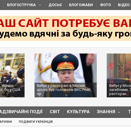
БЛОГОСТРІЧКА
ДОСЬЄ
БЛОГОЖАБИ
ФОТО
ВІДЕО
 Україні
Вибух у ресторані в Москві:
Вибух у Мос
ot, бо у США
ціллю був головком ВКС Росії,
загиблими: 
пр...
ресторан...
АДЗВИЧАЙНІ ПОДІЇ
СВІТ
КУЛЬТУРА
ЗНАННЯ
ТАРИФИ
ПОДВИГИ УКРАЇНЦІВ