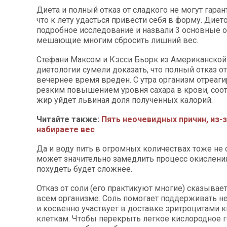
Диета и полный отказ от сладкого не могут гаран
что к лету удасться привести себя в форму. Диет
подробное исследование и назвали 3 основные 
мешающие многим сбросить лишний вес.
Стефани Максом и Кэсси Бьорк из Американской
диетологии сумели доказать, что полный отказ о
вечернее время вреден. С утра организм отреаги
резким повышением уровня сахара в крови, соо
жир уйдет львиная доля полученных калорий.
Читайте также:
Пять неочевидных причин, из-
набираете вес
Да и воду пить в огромных количествах тоже не с
может значительно замедлить процесс окисления
похудеть будет сложнее.
Отказ от соли (его практикуют многие) сказывает
всем организме. Соль помогает поддерживать н
и косвенно участвует в доставке эритроцитами к
клеткам. Чтобы перекрыть легкое кислородное г