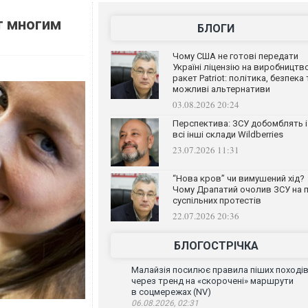
т многим
БЛОГИ
Чому США не готові передати
Україні ліцензію на виробництв
ракет Patriot: політика, безпека 
можливі альтернативи
03.08.2026 20:24
Перспектива: ЗСУ добомблять і
всі інші склади Wildberries
23.07.2026 11:31
“Нова кров” чи вимушений хід?
Чому Драпатий очолив ЗСУ на п
суспільних протестів
22.07.2026 20:36
БЛОГОСТРІЧКА
Малайзія посилює правила піших поході
через тренд на «скорочені» маршрути
в соцмережах (NV)
06.08.2026, 02:31