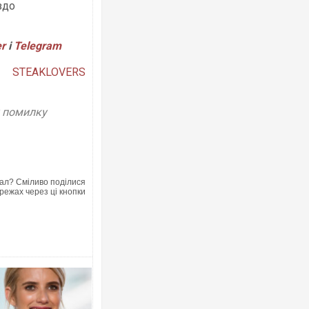
здо
er
і
Telegram
Українські надзвичайники врятували
під час ліквідації масштабної лісової
STEAKLOVERS
Франції
у помилку
ал? Сміливо поділися
режах через ці кнопки
Неймар влаштував конфлікт після п
"Сантоса". ВІДЕО