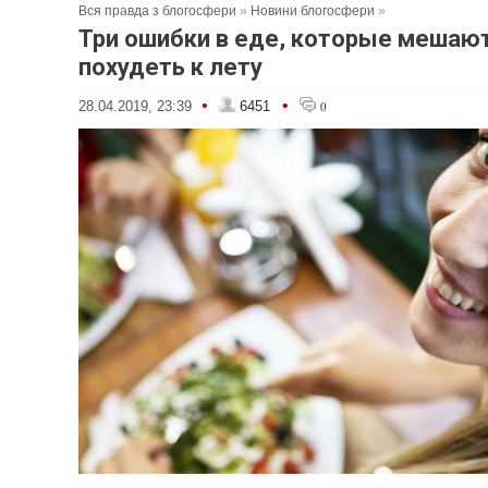
Вся правда з блогосфери
»
Новини блогосфери
»
Три ошибки в еде, которые мешаю
похудеть к лету
•
•
28.04.2019, 23:39
6451
0