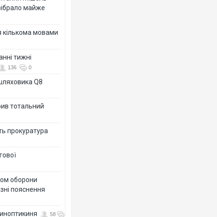
зібрало майже
я кількома мовами
анні тижні
136
0
ашляховика Q8
рив тотальний
ить прокуратура
гової
тром оборони
різні пояснення
 синоптикиня
58