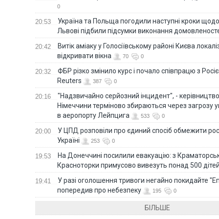
0
Україна та Польща погодили наступні кроки щодо 
20:53
Львові підбили підсумки виконання домовленост
Витік аміаку у Голосіївському районі Києва локал
20:42
відкривати вікна
70
0
ФБР різко змінило курс і почало співпрацю з Росіє
20:32
Reuters
387
0
"Надзвичайно серйозний інцидент", - керівництв
20:16
Німеччини терміново збираються через загрозу у
в аеропорту Лейпцига
533
0
У ЦПД розповіли про єдиний спосіб обмежити рос
20:00
Україні
253
0
На Донеччині посилили евакуацію: з Краматорськ
19:53
Красноторки примусово вивезуть понад 500 діте
У разі оголошення тривоги негайно покидайте "Еп
19:41
попередив про небезпеку
195
0
БІЛЬШЕ