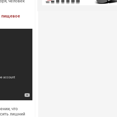
оря, человек
к пищевое
ении, что
осить лишний