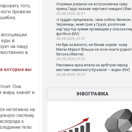
Отримає рахунок на астрономічну суму:
тировать того,
принц Гаррі зазнав чергової невдачі (Фак
ологи провели
06.08.2026, 02:01
ошибки,
«І суддю лупцювали, і між собою билися».
Українець, який грає у Грузії, розпочав
кар'єру під чужим прізвищем у сільськом
футболі (NV)
 ассоциации
06.08.2026, 01:31
т еды в
Не був на весіллі, не бачив онуків: чому
рует на пищу
Меган Маркл більше не хоче знати рідног
твественно в
батька (Факти)
06.08.2026, 01:01
Рекламна арка впала на арбітрів перед
за которых вы
матчем чемпіонату Бразилії — відео (NV)
06.08.2026, 00:31
тоит. Она
 жира, значит и
ІНФОГРАФІКА
ся негативно на
ервную систему
ислорода к
олодание тело