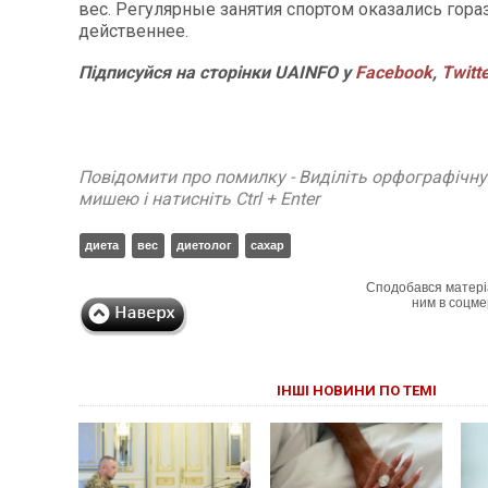
вес. Регулярные занятия спортом оказались гора
действеннее.
Підписуйся на сторінки
UAINFO у
Facebook
,
Twitt
Повідомити про помилку - Виділіть орфографічн
мишею і натисніть Ctrl + Enter
диета
вес
диетолог
сахар
Сподобався матері
ним в соцме
ІНШІ НОВИНИ ПО ТЕМІ