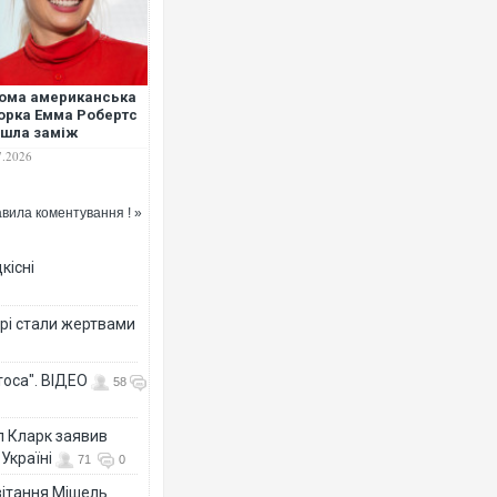
ома американська
орка Емма Робертс
шла заміж
7.2026
вила коментування ! »
кісні
рі стали жертвами
тоса". ВІДЕО
58
л Кларк заявив
Україні
71
0
ивітання Мішель