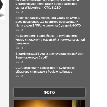
За 2000 кілометрів від кордону з Україною: в
Єкатеринбурзі після атаки дронів загорівся
склад Wildberries. ФОТО. ВІДЕО
0
Ворог завдав комбінованого удару по Сумах,
двоє поранених. Ще десятеро постраждали
після атаки БПЛА по ринку на Сумщині. ФОТО
0
На аеродромі "Гвардійське" в окупованому
Криму спалахнула масштабна пожежа на складі
пального
0
В адміністрації Вучича анонсували перший візит
Зеленського до Сербії
0
США розширили санкції проти Куби через
військову співпрацю з Росією та Китаєм
0
ФОТО