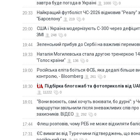
завтра буде погода в Україні
1000
0
Найкращий футболіст ЧС-2026 відмовив "Реалу" 
20:33
"Барселону"
219
0
США і Україна модернізують С-300 через дефіцит р
20:00
ЗМІ
248
0
Зеленський прибув до Сербії на важливі перемо
19:44
Наталія Могилевська стала другою тренеркою 14
19:33
"Голос країни"
136
0
Російська еліта боїться ФСБ, яка дедалі більше в
19:00
контролю, - Bloomberg
261
0
Підбірка блогожаб та фотоприколів від UAI
18:30
11222
0
"Вони воюють, самі хочуть воювати, бо дурні": у 
18:01
маршрутки звільнили після зневажливих слів про
захисників. ВІДЕО
292
0
Флеш розповів, чому РЕБ не може відхиляти балі
17:44
ЄС вимагає від Туреччини підтверджень, що вона
17:31
російський газ
93
0