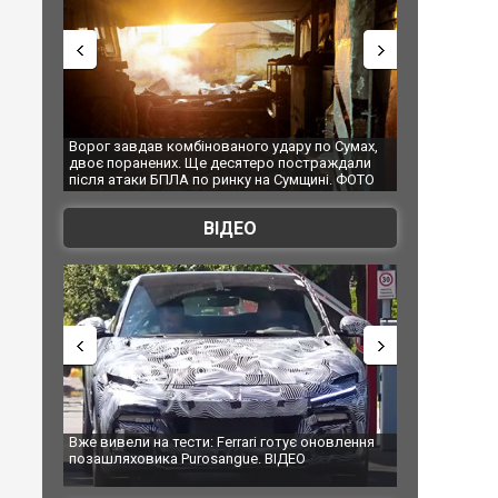
о удару по Сумах,
За 2000 кілометрів від кордону з Україною: в
"М
еро постраждали
Єкатеринбурзі після атаки дронів загорівся
су
 на Сумщині. ФОТО
склад Wildberries. ФОТО. ВІДЕО
ВІДЕО
ri готує оновлення
Вийшов трейлер нової екранізації легендарного
Зе
. ВІДЕО
фільму "Афера Томаса Крауна"
п