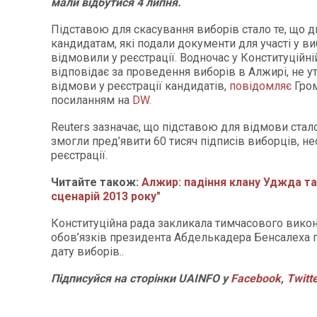
мали відбутися 4 липня.
Підставою для скасування виборів стало те, що 
кандидатам, які подали документи для участі у ви
відмовили у реєстрації. Водночас у Конституційній
відповідає за проведення виборів в Алжирі, не у
відмови у реєстрації кандидатів,
повідомляє
Гром
посиланням на
DW
.
Reuters зазначає, що підставою для відмови стало
змогли пред’явити 60 тисяч підписів виборців, не
реєстрації.
Читайте також:
Алжир: падіння клану Уджда та
сценарій 2013 року"
Конституційна рада закликала тимчасового вико
обов’язків президента Абделькадера Бенсалеха 
дату виборів..
Підписуйся на сторінки UAINFO у
Facebook
,
Twitt