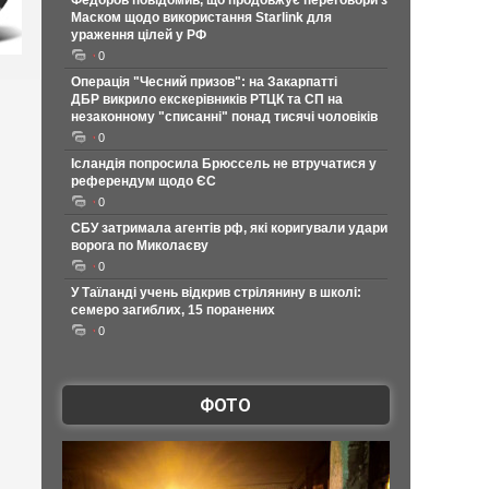
Федоров повідомив, що продовжує переговори з
Маском щодо використання Starlink для
ураження цілей у РФ
0
Операція "Чесний призов": на Закарпатті
ДБР викрило екскерівників РТЦК та СП на
незаконному "списанні" понад тисячі чоловіків
0
Ісландія попросила Брюссель не втручатися у
референдум щодо ЄС
0
СБУ затримала агентів рф, які коригували удари
ворога по Миколаєву
0
У Таїланді учень відкрив стрілянину в школі:
семеро загиблих, 15 поранених
0
ФОТО