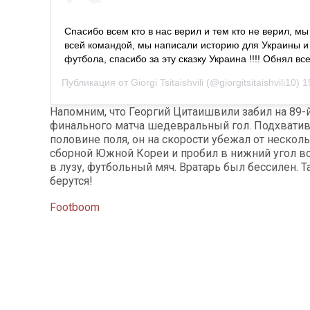
Спасибо всем кто в нас верил и тем кто не верил, мы
всей командой, мы написали историю для Украины и
футбола, спасибо за эту сказку Украина !!!! Обнял вс
Публикация от
Giorgi Tsitaishvili
(@giorgitsitaishvili10)
15
Напомним, что Георгий Цитаишвили забил на 89-
финального матча шедевральный гол. Подхватив
половине поля, он на скорости убежал от нескол
сборной Южной Кореи и пробил в нижний угол вор
в лузу, футбольный мяч. Вратарь был бессилен. Т
берутся!
Footboom