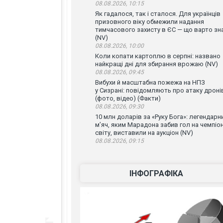
08.08.2026, 10:15
Як гадалося, так і сталося. Для українців
призовного віку обмежили надання
тимчасового захисту в ЄС — що варто зн
(NV)
08.08.2026, 10:00
Коли копати картоплю в серпні: названо
найкращі дні для збирання врожаю (NV)
08.08.2026, 09:45
Вибухи й масштабна пожежа на НПЗ
у Сизрані: повідомляють про атаку дроні
(фото, відео) (Факти)
08.08.2026, 09:30
10 млн доларів за «Руку Бога»: легендарн
м’яч, яким Марадона забив гол на чемпіон
світу, виставили на аукціон (NV)
08.08.2026, 09:15
ІНФОГРАФІКА