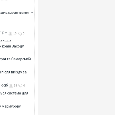
дівської Аравії
вила коментування ! »
у" РФ
10
0
мель не
х країн Заходу
раї та Самарській
після виїзду за
 осіб
63
0
ться система для
ву мармурову