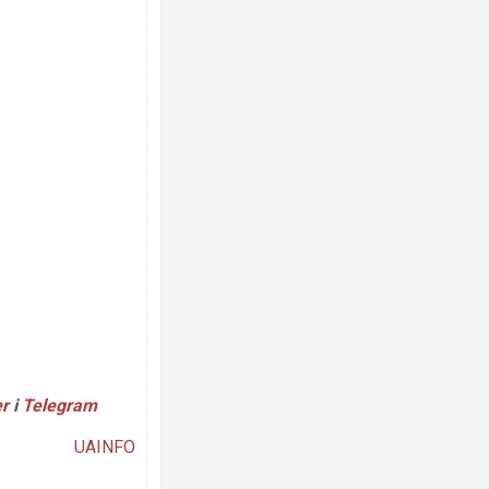
Ворог завдав комбінованого удар
двоє поранених. Ще десятеро по
після атаки БПЛА по ринку на Сум
er
і
Telegram
Вже вивели на тести: Ferrari готу
позашляховика Purosangue. ВІДЕ
UAINFO