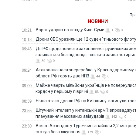
постраждали. ВІДЕО
Сау
Пра
НОВИНИ
Ворог ударив по поїзду Київ-Суми
10:21
1
0
Дрони СБС уразили ще 12 суден "тіньового флот
10:13
Дії РФ щодо повного захоплення грузинських зе
09:48
залишаться без відповіді - спільна заява чотирьо
89
0
Атакована нафтопереробка: у Краснодарському к
09:24
області РФ горять два НПЗ
44
0
Майже чверть мільйона українців не повернулися 
09:00
кордон у першому півріччі
83
0
Нічна атака дронів РФ на Київщину: загинули троє
08:39
Штучний інтелект у китайській армії: впроваджує
23:55
планування масованих авіаударів
142
0
В місті Аспендос у Туреччині знайшли 2,2-метро
23:30
статую бога лікування
179
0