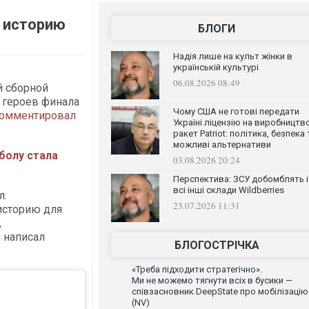
и историю
БЛОГИ
Надія лише на культ жінки в
українській культурі
06.08.2026 08:49
й сборной
 героев финала
Чому США не готові передати
омментировал
Україні ліцензію на виробництв
ракет Patriot: політика, безпека 
можливі альтернативи
тболу стала
03.08.2026 20:24
Перспектива: ЗСУ добомблять і
всі інші склади Wildberries
л.
23.07.2026 11:31
историю для
,
 написал
БЛОГОСТРІЧКА
«Треба підходити стратегічно».
Ми не можемо тягнути всіх в бусики —
співзасновник DeepState про мобілізацію
(NV)