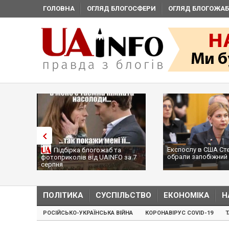
ГОЛОВНА
ОГЛЯД БЛОГОСФЕРИ
ОГЛЯД БЛОГОЖАБ
Експослу в США Ст
Підбірка блогожаб та
обрали запобіжний 
фотоприколів від UAINFO за 7
серпня
ПОЛІТИКА
СУСПІЛЬСТВО
ЕКОНОМІКА
Н
РОСІЙСЬКО-УКРАЇНСЬКА ВІЙНА
КОРОНАВІРУС COVID-19