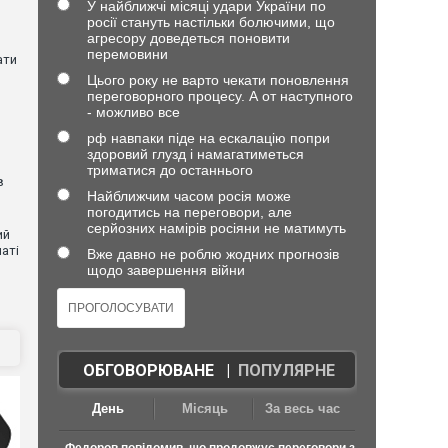
У найближчі місяці удари України по
росії стануть настільки болючими, що
агресору доведеться поновити
перемовини
ати
Цього року не варто чекати поновлення
переговорного процесу. А от наступного
- можливо все
рф навпаки піде на ескалацію попри
здоровий глузд і намагатиметься
триматися до останнього
в
Найближчим часом росія може
погодитись на переговори, але
серйозних намірів росіяни не матимуть
ий
аті
Вже давно не роблю жодних прогнозів
щодо завершення війни
ОБГОВОРЮВАНЕ
|
ПОПУЛЯРНЕ
День
Місяць
За весь час