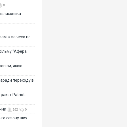
0
зашляховика
 заміж за чеха по
 фільму "Афера
повіли, якою
заради переходу в
акет Patriot, -
вини
162
0
-го сезону шоу