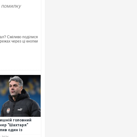
у помилку
ал? Сміливо поділися
режах через ці кнопки
ишній головний
нер "Шахтаря"
лив один із
кращих клубів
8.2026