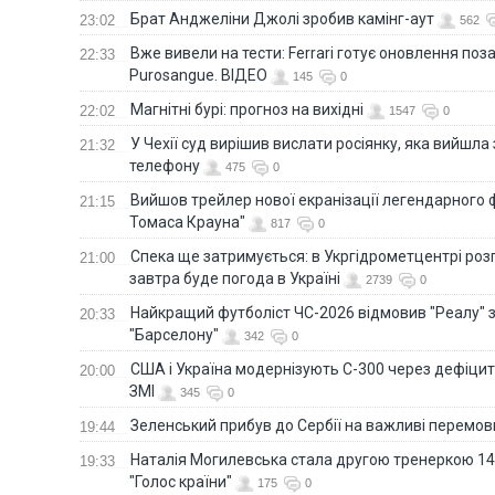
Брат Анджеліни Джолі зробив камінг-аут
23:02
562
Вже вивели на тести: Ferrari готує оновлення по
22:33
Purosangue. ВІДЕО
145
0
Магнітні бурі: прогноз на вихідні
22:02
1547
0
У Чехії суд вирішив вислати росіянку, яка вийшла
21:32
телефону
475
0
Вийшов трейлер нової екранізації легендарного
21:15
Томаса Крауна"
817
0
Спека ще затримується: в Укргідрометцентрі роз
21:00
завтра буде погода в Україні
2739
0
Найкращий футболіст ЧС-2026 відмовив "Реалу" 
20:33
"Барселону"
342
0
США і Україна модернізують С-300 через дефіцит р
20:00
ЗМІ
345
0
Зеленський прибув до Сербії на важливі перемо
19:44
Наталія Могилевська стала другою тренеркою 14
19:33
"Голос країни"
175
0