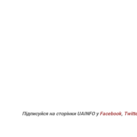
П
ідписуйся на сторінки
UAINFO у
Facebook
,
Twitt