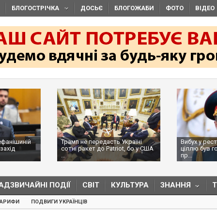
БЛОГОСТРІЧКА
ДОСЬЄ
БЛОГОЖАБИ
ФОТО
ВІДЕО
ефанішиній
Трамп не передасть Україні
Вибух у рес
захід
сотні ракет до Patriot, бо у США
ціллю був г
...
пр...
АДЗВИЧАЙНІ ПОДІЇ
СВІТ
КУЛЬТУРА
ЗНАННЯ
ТАРИФИ
ПОДВИГИ УКРАЇНЦІВ