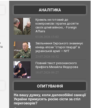
АНАЛІТИКА
Кремль не готовий до
компромісів і прагне досягти
своїх цілей війною, - Foreign
Affairs
03.08.2026 13:02
о
Звільнення Сирського знаменує
та
кінець епохи "старої гвардії" в
українській армії — NYT
23.07.2026 10:32
Повний текст резонансного
брифінга Михайла Федорова
18.07.2026 09:27
ОПИТУВАННЯ
На вашу думку, коли далекобійні санкції
України примусять росію сісти за стіл
переговорів?