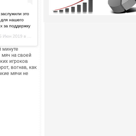
 заслужили это
 для нашего
ех за поддержку
 Июн 2019 в 1:01 PDT
й минуте
 мяч на своей
ьких игроков
от, вогнав, как
акие мячи не