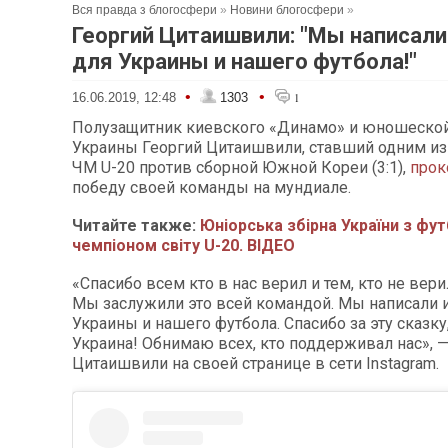
Вся правда з блогосфери
»
Новини блогосфери
»
Георгий Цитаишвили: "Мы написал
для Украины и нашего футбола!"
•
•
16.06.2019, 12:48
1303
1
Полузащитник киевского «Динамо» и юношеско
Украины Георгий Цитаишвили, ставший одним из
ЧМ U-20 против сборной Южной Кореи (3:1),
прок
победу своей команды на мундиале.
Читайте также:
Юніорська збірна України з фу
чемпіоном світу U-20. ВІДЕО
«Спасибо всем кто в нас верил и тем, кто не вери
Мы заслужили это всей командой. Мы написали 
Украины и нашего футбола. Спасибо за эту сказку
Украина! Обнимаю всех, кто поддерживал нас», —
Цитаишвили на своей странице в сети Instagram.