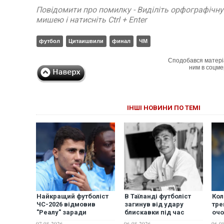
Повідомити про помилку - Виділіть орфографічн
мишею і натисніть Ctrl + Enter
футбол
Цитаишвили
финал
ЧМ
Сподобався матері
ним в соцме
ІНШІ НОВИНИ ПО ТЕМІ
Найкращий футболіст
В Таїланді футболіст
Кол
ЧС-2026 відмовив
загинув від удару
тре
"Реалу" заради
блискавки під час
очо
переходу в "Барселону"
матчу: ще 12 людей
най
07.08.2026
06.08.2026
06.0